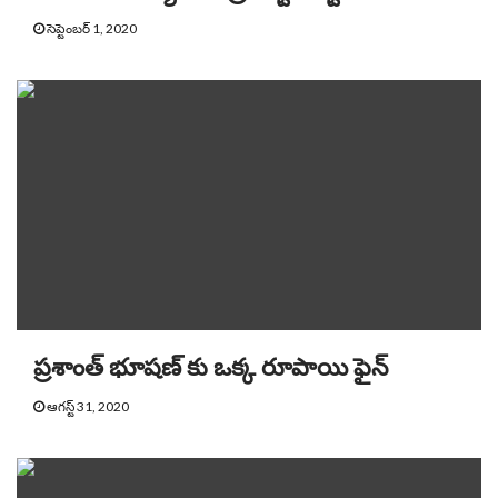
సెప్టెంబర్ 1, 2020
ప్రశాంత్ భూషణ్ కు ఒక్క రూపాయి ఫైన్
ఆగస్ట్ 31, 2020