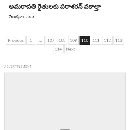
అమరావతి రైతులకు పరాశరన్ వకాల్తా
ఆగస్ట్ 21, 2020
Posts
Previous
1
…
107
108
109
110
111
112
113
pagination
114
Next
ADVERTISEMENT