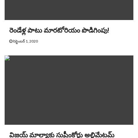
రెండేళ్ల పాటు మారటోరియం పొడిగింపు!
సెప్టెంబర్ 1, 2020
విజయ్ మాల్యాకు సుప్రీంకోర్టు అల్టిమేటమ్