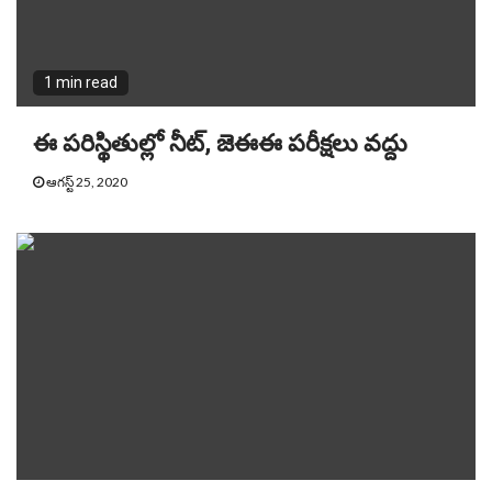
1 min read
ఈ పరిస్థితుల్లో నీట్, జెఈఈ పరీక్షలు వద్దు
ఆగస్ట్ 25, 2020