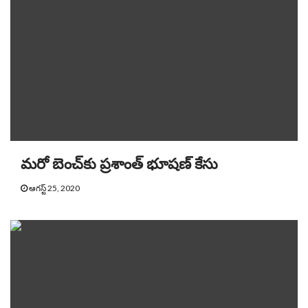
మరో బెంచ్‌కు ప్రశాంత్ భూషణ్ కేసు
ఆగస్ట్ 25, 2020