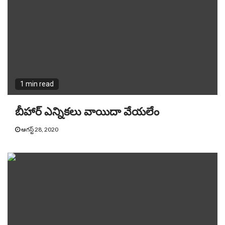
1 min read
బీహార్‌ ఎన్నిక‌లు వాయిదా వేయ‌‌లేం
ఆగస్ట్ 28, 2020