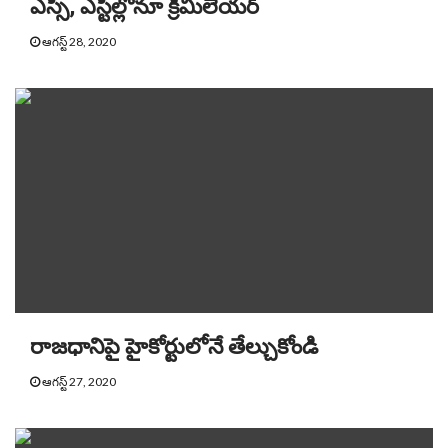
ఎస్సీ, ఎస్టీల్లోనూ క్రీమీలేయర్‌
ఆగస్ట్ 28, 2020
రాజధానిపై హైకోర్టులోనే తేల్చుకోండి
ఆగస్ట్ 27, 2020