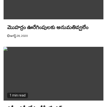
మొహర్రం ఊరేగింపులకు అనుమతివ్వలేం
ఆగస్ట్ 28, 2020
1 min read