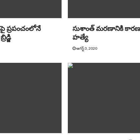
ిపై ప్రపంచంలోనే
సుశాంత్ మరణానికి కార
రిడ్జి
హత్యే
ఆగస్ట్ 3, 2020