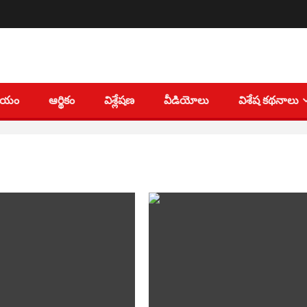
తీయం
ఆర్థికం
విశ్లేషణ
వీడియోలు
విశేష కథనాలు