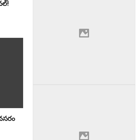
ల్!
 అవసరం