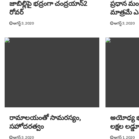
జాబిల్లిపై భద్రంగా చంద్రయాన్‌2
ప్రధాన మంత్
రోవర్‌
మాత్రమే ఎ
ఆగస్ట్ 3, 2020
ఆగస్ట్ 3, 2020
రామాలయంతో సామరస్యం,
అయోధ్య 
సహోదరత్వం
లక్షల లడ్డ
ఆగస్ట్ 3, 2020
ఆగస్ట్ 1, 2020