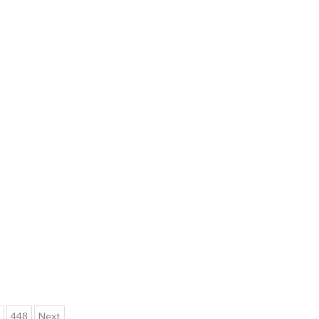
448
Next