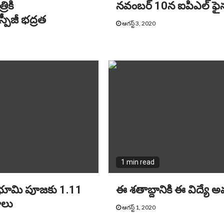
రికి
నవంబర్ 10న ఐపిఎల్ ఫైన
స్పీజీ భద్రత
ఆగస్ట్ 3, 2020
1 min read
భూమి పూజకు 1.11
ఈ శతాబ్దానికి ఈ విద్యే
ూలు
ఆగస్ట్ 1, 2020