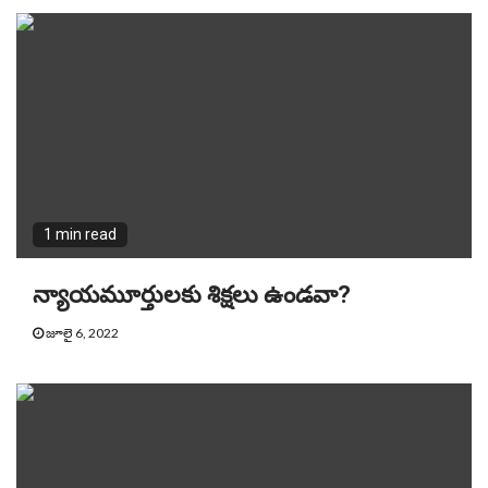
1 min read
న్యాయమూర్తులకు శిక్షలు ఉండవా?
జూలై 6, 2022