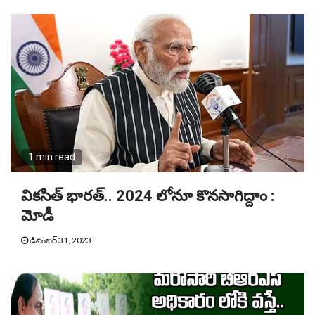
1 min read
వికసిత్ భారత్.. 2024 లోనూ కొనసాగిద్దాం :
మోడీ
డిసెంబర్ 31, 2023