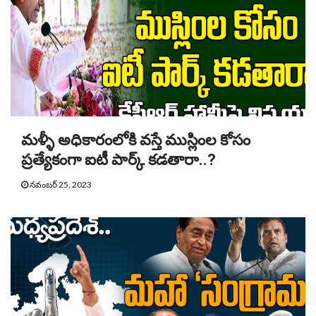
మళ్ళీ అధికారంలోకి వస్తే ముస్లింల కోసం
ప్రత్యేకంగా ఐటీ పార్క్ కడతారా..?
నవంబర్ 25, 2023