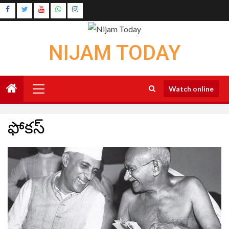
Skip
Instagram
to
Youtube
content
NIJAM TODAY
Primary
Watch online
Menu
ఫోకస్