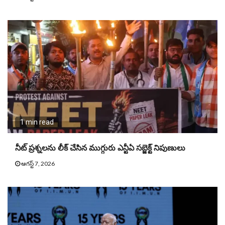
1 min read
నీట్ ప్ర‌శ్న‌ల‌ను లీక్ చేసిన ముగ్గురు ఎన్టీఏ స‌బ్జెక్ట్ నిపుణులు
ఆగస్ట్ 7, 2026