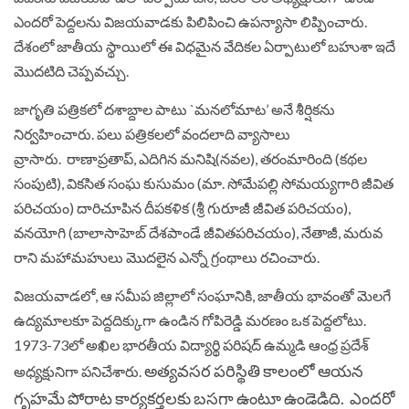
ఎందరో పెద్దలను విజయవాడకు పిలిపించి ఉపన్యాసా లిప్పించారు.
దేశంలో జాతీయ స్థాయిలో ఈ విధమైన వేదికల ఏర్పాటులో బహుశా ఇదే
మొదటిది చెప్పవచ్చు.
జాగృతి పత్రికలో దశాబ్దాల పాటు `మనలోమాట’ అనే శీర్షికను
నిర్వహించారు. పలు పత్రికలలో వందలాది వ్యాసాలు
వ్రాసారు. రాణాప్రతాప్, ఎదిగిన మనిషి(నవల), తరంమారింది (కథల
సంపుటి), వికసిత సంఘ కుసుమం (మా. సోమేపల్లి సోమయ్యగారి జీవిత
పరిచయం) దారిచూపిన దీపకళిక (శ్రీ గురూజీ జీవిత పరిచయం),
వనయోగి (బాలాసాహెబ్ దేశపాండే జీవితపరిచయం), నేతాజీ, మరువ
రాని మహామహులు మొదలైన ఎన్నో గ్రంథాలు రచించారు.
విజయవాడలో, ఆ సమీప జిల్లాలో సంఘానికి, జాతీయ భావంతో మెలగే
ఉద్యమాలకూ పెద్దదిక్కుగా ఉండిన గోపిరెడ్డి మరణం ఒక పెద్దలోటు.
1973-73లో అఖిల భారతీయ విద్యార్థి పరిషద్ ఉమ్మడి ఆంధ్ర ప్రదేశ్
అత్యవసర పరిస్థితి కాలంలో ఆయన
అధ్యక్షునిగా పనిచేశారు.
గృహమే పోరాట కార్యకర్తలకు బసగా ఉంటూ ఉండెడిది. ఎందరో