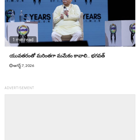
1 min read
యువతరంతో మరింతగా మమేకం కావాలి.. భగవత్
ఆగస్ట్ 7, 2026
ADVERTISEMENT