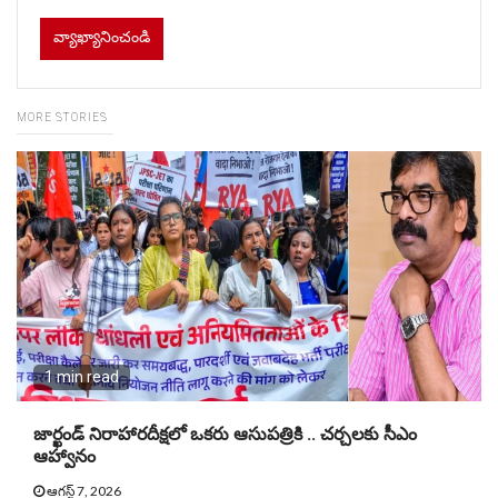
MORE STORIES
1 min read
జార్ఖండ్ నిరాహారదీక్షలో ఒకరు ఆసుపత్రికి .. చర్చలకు సీఎం
ఆహ్వానం
ఆగస్ట్ 7, 2026