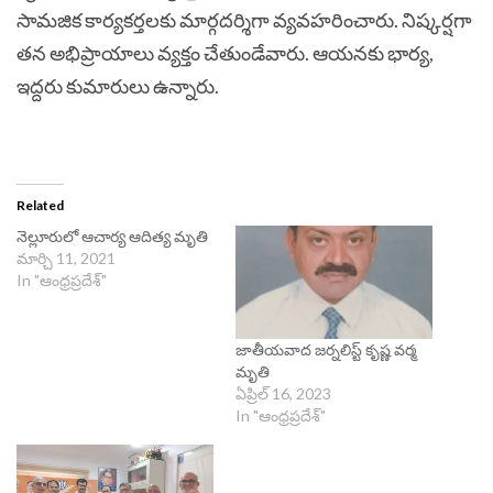
సామజిక కార్యకర్తలకు మార్గదర్శిగా వ్యవహరించారు. నిష్కర్షగా
తన అభిప్రాయాలు వ్యక్తం చేతుండేవారు. ఆయనకు భార్య,
ఇద్దరు కుమారులు ఉన్నారు.
Related
నెల్లూరులో ఆచార్య ఆదిత్య మృతి
మార్చి 11, 2021
In "ఆంధ్రప్రదేశ్"
జాతీయవాద జర్నలిస్ట్ కృష్ణ వర్మ
మృతి
ఏప్రిల్ 16, 2023
In "ఆంధ్రప్రదేశ్"