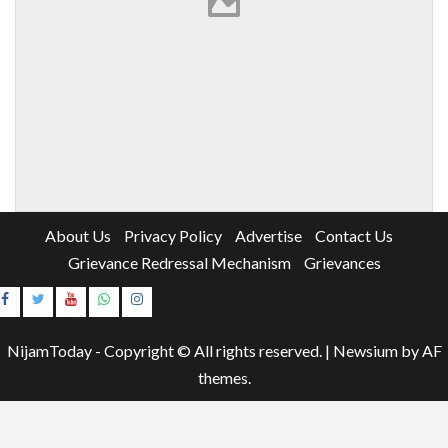
About Us
Privacy Policy
Advertise
Contact Us
Grievance Redressal Mechanism
Grievances
Instagram
Youtube
NijamToday - Copyright © All rights reserved.
|
Newsium
by AF
themes.