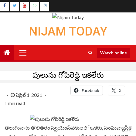
Skip
Instagram
to
Youtube
content
NIJAM TODAY
Primary
Watch online
Menu
పులుసు గోపిరెడ్డి ఇకలేరు
Facebook
X
ఏప్రిల్ 1, 2021
1 min read
తెలుగునాట తొలితరం స్వయంసేవకులలో ఒకరు, సంఘవ్యాప్తికై