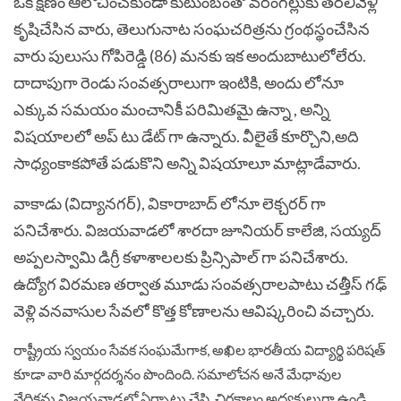
ఒక క్షణం ఆలోచించకుండా కుటుంబంతో వరంగల్లుకు తరలివెళ్లి
కృషిచేసిన వారు, తెలుగునాట సంఘచరిత్రను గ్రంథస్థంచేసిన
వారు పులుసు గోపిరెడ్డి (86) మనకు ఇక అందుబాటులోలేరు.
దాదాపుగా రెండు సంవత్సరాలుగా ఇంటికి, అందు లోనూ
ఎక్కువ సమయం మంచానికీ పరిమితమై ఉన్నా , అన్ని
విషయాలలో అప్ టు డేట్ గా ఉన్నారు. వీలైతే కూర్చొని,అది
సాధ్యంకాకపోతే పడుకొని అన్ని విషయాలూ మాట్లాడేవారు.
వాకాడు (విద్యానగర్), వికారాబాద్ లోనూ లెక్చరర్ గా
పనిచేశారు. విజయవాడలో శారదా జూనియర్ కాలేజి, సయ్యద్
అప్పలస్వామి డిగ్రీ కళాశాలలకు ప్రిన్సిపాల్ గా పనిచేశారు.
ఉద్యోగ విరమణ తర్వాత మూడు సంవత్సరాలపాటు చత్తీస్ గఢ్
వెళ్లి వనవాసుల సేవలో కొత్త కోణాలను ఆవిష్కరించి వచ్చారు.
రాష్ట్రీయ స్వయం సేవక సంఘమేగాక, అఖిల భారతీయ విద్యార్థి పరిషత్
కూడా వారి మార్గదర్శనం పొందింది. సమాలోచన అనే మేధావుల
వేదికను విజయవాడలో ఏర్పాటు చేసి, చిరకాలం అధ్యక్షులుగా ఉండి