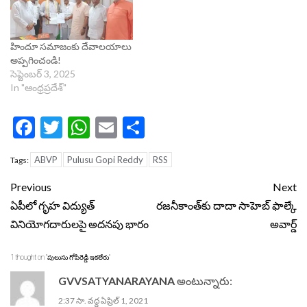
హిందూ సమాజంకు దేవాలయాలు
అప్పగించండి!
సెప్టెంబర్ 3, 2025
In "ఆంధ్రప్రదేశ్"
Facebook
Twitter
WhatsApp
Email
Share
ABVP
Pulusu Gopi Reddy
RSS
Tags:
Continue
Previous
Next
Reading
ఏపీలో గృహ విద్యుత్
ర‌జనీకాంత్‌కు దాదా సాహెబ్ ఫాల్కే
వినియోగదారులపై అదనపు భారం
అవార్డ్
1 thought on “
పులుసు గోపిరెడ్డి ఇకలేరు
”
GVVSATYANARAYANA
అంటున్నారు:
2:37 సా. వద్ద ఏప్రిల్ 1, 2021