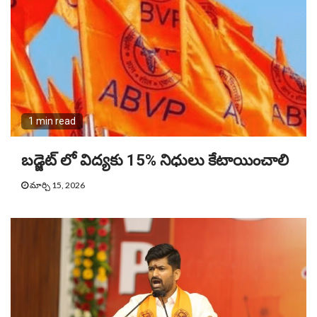
1 min read
బడ్జెట్ లో విద్యకు 15% నిధులు కేటాయించాలి
మార్చి 15, 2026