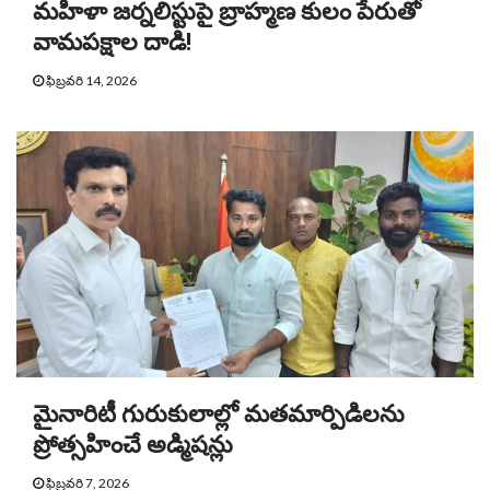
మహిళా జర్నలిస్టుపై బ్రాహ్మణ కులం పేరుతో
వామపక్షాల దాడి!
ఫిబ్రవరి 14, 2026
మైనారిటీ గురుకులాల్లో మతమార్పిడిలను
ప్రోత్సహించే అడ్మిషన్లు
ఫిబ్రవరి 7, 2026