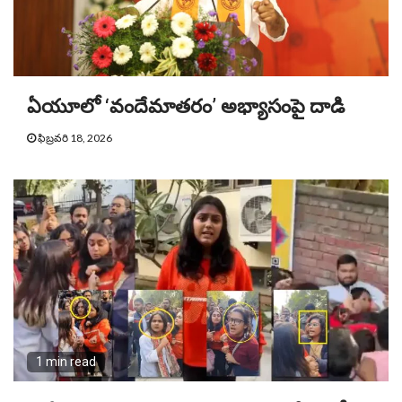
ఏయూలో ‘వందేమాతరం’ అభ్యాసంపై దాడి
ఫిబ్రవరి 18, 2026
1 min read