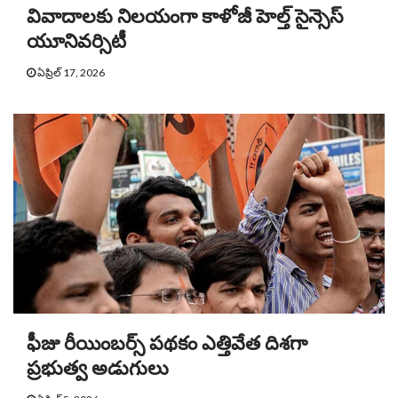
వివాదాలకు నిలయంగా కాళోజీ హెల్త్ సైన్సెస్
యూనివర్సిటీ
ఏప్రిల్ 17, 2026
ఫీజు రీయింబర్స్ పథకం ఎత్తివేత దిశగా
ప్రభుత్వ అడుగులు