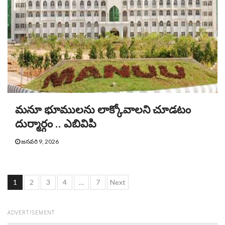
మనూ భూములను లాక్కోవాలని చూడటం
దుర్మార్గం .. ఎబివిపి
జనవరి 9, 2026
Posts
1
2
3
4
…
7
Next
pagination
ADVERTISEMENT