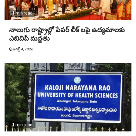
1 min read
నాలుగు రాష్ట్రాల్లో పేపర్ లీక్ లపై ఉద్యమాలకు
ఎబివిపి మద్దతు
ఆగస్ట్ 4, 2026
1 min read