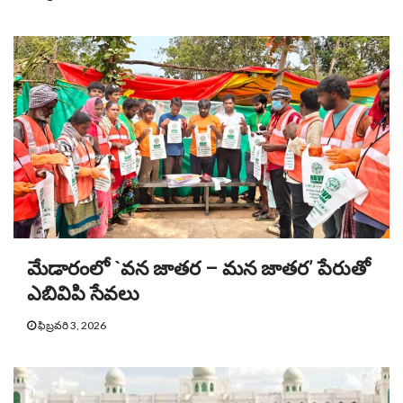
మేడారంలో `వన జాతర – మన జాతర’ పేరుతో
ఎబివిపి సేవలు
ఫిబ్రవరి 3, 2026