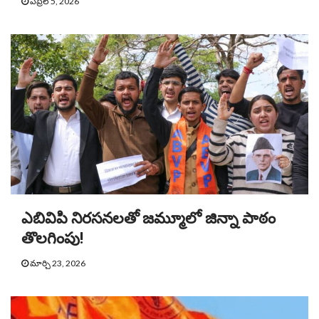
ఏప్రిల్ 5, 2026
ఎబివిపి నిరసనలతో జమ్మూలో జిన్నా పాఠం
తొలగింపు!
మార్చి 23, 2026