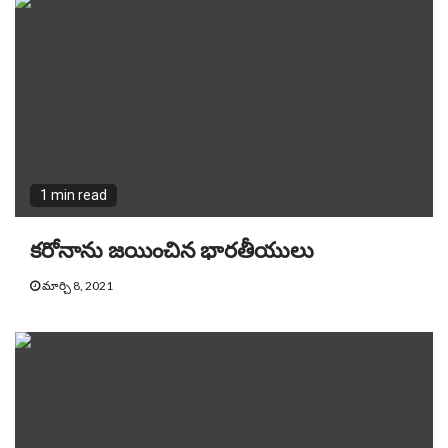
1 min read
కరోనాను జయించిన భారతీయులు
మార్చి 8, 2021