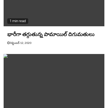
1 min read
భారీగా తగ్గుతున్న పామాయిల్ దిగుమతులు
సెప్టెంబర్ 12, 2020