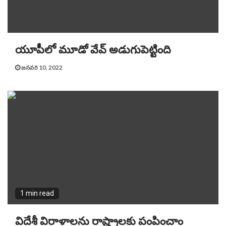
యూపీలో మూడో వేవ్ అడుగుపెట్టింది
జనవరి 10, 2022
1 min read
విదేశీ విరాళాలను రాష్ట్రాలకు పంపించాం