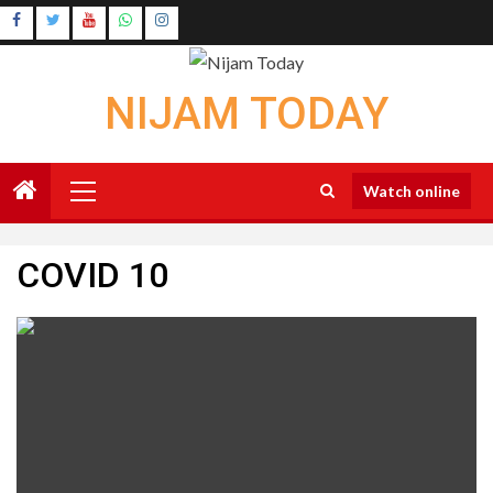
Skip
Instagram
to
Youtube
content
NIJAM TODAY
Primary
Watch online
Menu
COVID 10