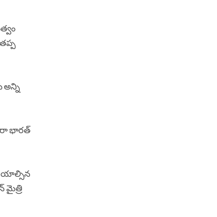
ుత్వం
 తప్ప
 అన్ని
రా భారత్‌
చేయాల్సిన
 మైత్రి