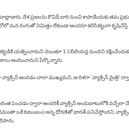
ని మాట్లాడారు. దేశ ప్రజలను కొవిడ్‌ బారి నుంచి కాపాడేందుకు తమ ప్రభ
ోలో మన రంగుతో నిమిత్తం లేకుండా అందరూ కలిసికట్టుగా కృషిచేస్తే
కి యత్నించామని చెబుతూ 1.3 బిలియన్ల మందిని రక్షించేందుకు
కాలు అందించామని పేర్కొన్నారు.
్సిన్‌ అందడం చాలా ముఖ్యమని, ఆ దిశగా ‘వ్యాక్సిన్‌ మైత్రి’ ద్వా
 మరింత పెంచడం ద్వారా అందరికీ వ్యాక్సిన్‌ అందుబాటులోకి వచ్చేలా 
తా ఒకే కుటుంబం) అన్న ధోరణితో భారత్‌ పనిచేస్తోందని, వ్యాక్సిన్‌
లిపారు.