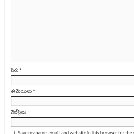
పేరు
*
ఈమెయిలు
*
వెబ్‌సైటు
Save my name, email, and website in this browser for the