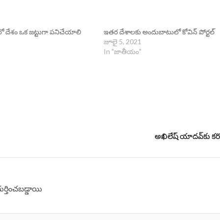
ేశం ఒక జట్టుగా పనిచేయాలి
ఇత‌ర దేశాల‌కు అందుబాటులో కోవిన్ పోర్ట‌ల్‌
జూలై 5, 2021
In "జాతీయం"
అఖిలేష్ యాదవ్‌కు కర
గుర్తించబడ్డాయి