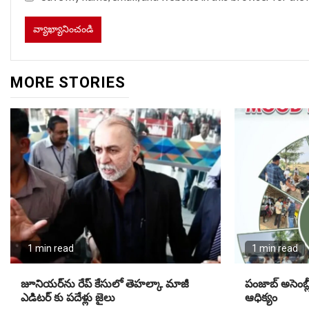
MORE STORIES
1 min read
1 min read
జూనియ‌ర్‌ను రేప్ కేసులో తెహ‌ల్కా మాజీ
పంజాబ్ అసెంబ్లీ 
ఎడిట‌ర్ కు పదేళ్లు జైలు
ఆధిక్యం