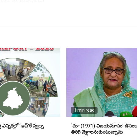
1 min read
ఎన్నికల్లో ‘ఆప్’కే స్వల్ప
`మా (1971) విజయమాసం’ డిసెంబర
తిరిగి వెళ్లాలనుకుంటున్నాను