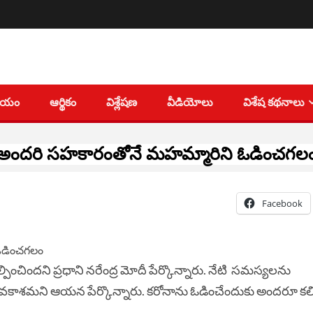
తీయం
ఆర్థికం
విశ్లేషణ
వీడియోలు
విశేష కథనాలు
అందరి సహకారంతోనే మహమ్మారిని ఓడించగల
Facebook
పించిందని ప్రధాని నరేంద్ర మోదీ పేర్కొన్నారు. నేటి సమస్యలను
 ఓ అవకాశమని ఆయన పేర్కొన్నారు. కరోనాను ఓడించేందుకు అందరూ కల