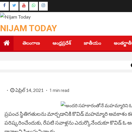
Skip
Instagram
to
Youtube
content
NIJAM TODAY
తెలంగాణ
ఆంధ్రప్రదేశ్
జాతీయం
అంతర్జా
ఏప్రిల్ 14, 2021
1 min read
ప్రపంచ స్థితిగతులను మార్చడానికి కొవిడ్‌ మహమ్మారి అవకాశం కల్
పరిష్కరించేందుకు, రేపటి సవాళ్లను ఎదుర్కొనేందుకూ కొవిడ్‌
రావాలని పిలుపునిచ్చారు.