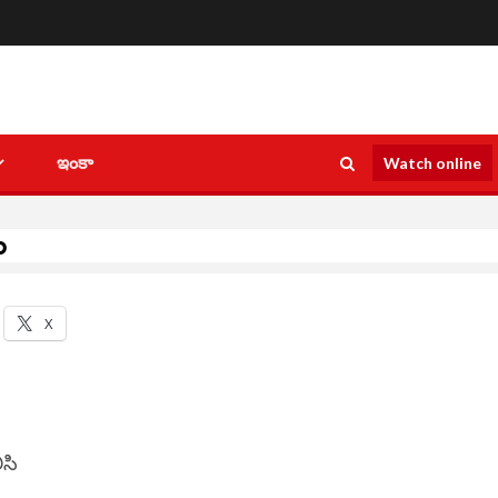
ఇంకా
Watch online
ం
X
ిసి