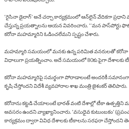
‘రైసినా డైలాగ్‌’ అనే చర్చా కార్యక్రమంలో ఆన్‌లైన్‌ వేదికగా ప్రధా
చేస్తున్న ప్రయత్నాలను ఆయన వివరించారు. ‘‘మన పాస్‌పోర్టు ఫొట
కరోనా మహమ్మారిని ఓడించలేమని స్పష్టం చేశారు.
మహమ్మారి సమయంలో మనకు ఉన్న పరిమిత వనరులతో కరోనా కట్టడి
విధాలుగా ప్రయత్నించాం. అదే సమయంలో 80కు పైగా దేశాలకు టీ
కరోనా మహమ్మారిపై సమర్థంగా పోరాడాలంటే అందరికీ సమానంగా వ్యాక
కృషి చేస్తోందని విదేశీ వ్యవహారాల శాఖ మంత్రి జైశంకర్‌ తెలిపారు.
కరోనాను కట్టడి చేయాలంటే భారత్‌ వంటి దేశాల్లో టీకా ఉత్పత్తిని
అవసరం ఉందని వ్యాఖ్యానించారు.
‘వసుధైవ కుటుంబకం’ (ప్రపంచమం
కార్యక్రమం ద్వారా వివిధ దేశాలకు టీకాలను సరఫరా చేస్తోందని తె