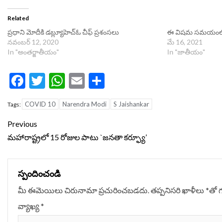
Related
ప్రధాని మోదీకి డబ్ల్యూహెచ్‌ఓ చీఫ్ ప్రశంసలు
ఈ విషమ సమయంలో ద
నవంబర్ 12, 2020
మే 16, 2021
In "అంతర్జాతీయం"
In "జాతీయం"
Facebook
Twitter
WhatsApp
Email
Share
COVID 10
Narendra Modi
S Jaishankar
Tags:
Continue
Previous
Reading
మహారాష్ట్రలో 15 రోజుల పాటు `జనతా కర్ఫ్యూ’
స్పందించండి
మీ ఈమెయిలు చిరునామా ప్రచురించబడదు.
తప్పనిసరి ఖాళీలు
*
‌తో 
వ్యాఖ్య
*