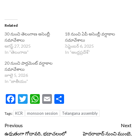
Related
30 నుంచి తెలంగాణ అసెంబ్లీ
18 నుంచి ఏపీ అసెంబ్లీ వర్షాకాల
సమావేశాలు
సమావేశాలు
ఆగస్ట్ 27, 2025
సెప్టెంబర్ 6, 2025
In "తెలంగాణ"
In "ఆంధ్రప్రదేశ్"
20 నుంచి పార్లమెంట్‌ వర్షాకాల
సమావేశాలు
జూలై 5, 2026
In "జాతీయం"
Facebook
Twitter
WhatsApp
Email
Share
KCR
monsoon session
Telangana assembly
Tags:
Continue
Previous
Next
Reading
ఉధృతంగా గోదావరి.. భద్రాచలంలో
హైదరాబాద్ నుంచి ముంబై,