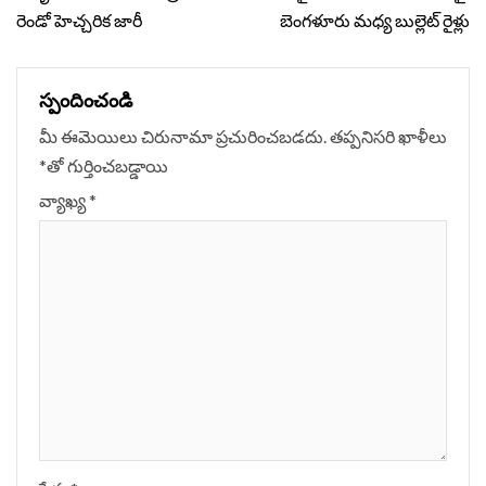
రెండో హెచ్చరిక జారీ
బెంగళూరు మధ్య బుల్లెట్ రైళ్లు
స్పందించండి
మీ ఈమెయిలు చిరునామా ప్రచురించబడదు.
తప్పనిసరి ఖాళీలు
*
‌తో గుర్తించబడ్డాయి
వ్యాఖ్య
*