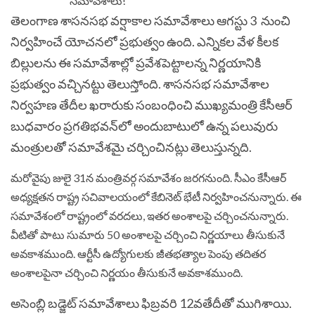
తెలంగాణ శాసనసభ వర్షాకాల సమావేశాలు ఆగస్టు 3 నుంచి
నిర్వహించే యోచనలో ప్రభుత్వం ఉంది. ఎన్నికల వేళ కీలక
బిల్లులను ఈ సమావేశాల్లో ప్రవేశపెట్టాలన్న నిర్ణయానికి
ప్రభుత్వం వచ్చినట్టు తెలుస్తోంది. శాసనసభ సమావేశాల
నిర్వహ‌ణ తేదీల ఖరారుకు సంబంధించి ముఖ్యమంత్రి కేసీఆర్‌
బుధవారం ప్రగతిభవన్‌లో అందుబాటులో ఉన్న పలువురు
మంత్రులతో సమావేశమై చర్చించినట్లు తెలుస్తున్నది.
మరోవైపు జులై 31న మంత్రివర్గ సమావేశం జరగనుంది. సీఎం కేసీఆర్‌
అధ్యక్షతన రాష్ట్ర సచివాలయంలో కేబినెట్‌ భేటీ నిర్వహించనున్నారు. ఈ
సమావేశంలో రాష్ట్రంలో వరదలు, ఇతర అంశాలపై చర్చించనున్నారు.
వీటితో పాటు సుమారు 50 అంశాలపై చర్చించి నిర్ణయాలు తీసుకునే
అవకాశముంది. ఆర్టీసీ ఉద్యోగులకు జీతభత్యాల పెంపు తదితర
అంశాలపైనా చర్చించి నిర్ణయం తీసుకునే అవకాశముంది.
అసెంబ్లి బడ్జెట్‌ సమావేశాలు ఫిబ్రవరి 12వతేదీతో ముగిశాయి.