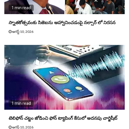
1 min read
స్నాతకోత్సవంకు సిజెఐను ఆహ్వానించడంపై నల్సార్ లో నిరసన
ఆగస్ట్ 10, 2026
1 min read
టెలిఫోన్ చట్టం జోడించి ఫోన్ ట్యాపింగ్ కేసులో అదనపు చార్జిషీట్
ఆగస్ట్ 10, 2026