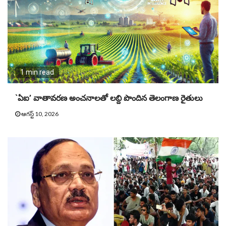
1 min read
`ఏఐ’ వాతావరణ అంచనాలతో లబ్ది పొందిన తెలంగాణ రైతులు
ఆగస్ట్ 10, 2026