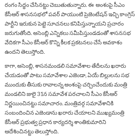
రంగం సిద్ధం చేసినట్టు చెబుతుతున్నారు. ఈ అంశంపై సీఎం
కేసీఆర్‌ శాసనసభలో పవర్‌ పాయుంటి ప్రెజెంటేషన్‌ ఇచ్చి కాంగ్రెస్‌
పార్టీని ఇరుకున పెట్టె సూచనలు కనిపిస్తున్నాయని ప్రచారం
జరుగుతోంది. అసెంబ్లి ఎన్నికలు సమీపిస్తుండడంతో శాసనసభ
వేదికగా సీఎం కేసీఆర్‌ కొన్ని కీలక ప్రకటనలు చేసే అవకాశం
ఉందని తెలుస్తోంది.
కాగా, అసెంబ్లి, శాసనమండలి సమావేశాల తేదీలను ఖరారు
చేయడంతో పాటు సమావేశాల ఎజెండా, ఏయే బిల్లులను సభ
ముందుకు తీసుకు రావాలన్న అంశంపై చర్చించేందుకు మంత్రి
మండలిని జులై 31న సమావేశ పరచాలని సీఎం కేసీఆర్‌
నిర్ణయించినట్టు సమాచారం. మంత్రివర్గ సమావేశానికి
సంబందించిన ఎజెండాను ఖరారు చేయాలని ముఖ్యమంత్రి
కేసీఆర్‌ ప్రభుత్వ ప్రధాన కార్యదర్శి శాంతికుమారిని
ఆదేశించినట్టు తెలుస్తోంది.