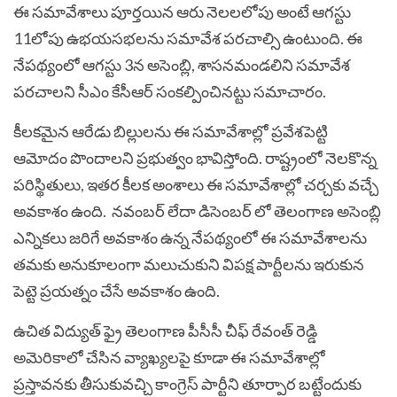
ఈ సమావేశాలు పూర్తయిన ఆరు నెలలలోపు అంటే ఆగస్టు
11లోపు ఉభయసభలను సమావేశ పరచాల్సి ఉంటుంది. ఈ
నేపథ్యంలో ఆగస్టు 3న అసెంబ్లి, శాసనమండలిని సమావేశ
పరచాలని సీఎం కేసీఆర్‌ సంకల్పించినట్టు సమాచారం.
కీలకమైన ఆరేడు బిల్లులను ఈ సమావేశాల్లో ప్రవేశపెట్టి
ఆమోదం పొందాలని ప్రభుత్వం భావిస్తోంది. రాష్ట్రంలో నెలకొన్న
పరిస్థితులు, ఇతర కీలక అంశాలు ఈ సమావేశాల్లో చర్చకు వచ్చే
అవకాశం ఉంది. నవంబర్‌ లేదా డిసెంబర్‌ లో తెలంగాణ అసెంబ్లి
ఎన్నికలు జరిగే అవకాశం ఉన్న నేపథ్యంలో ఈ సమావేశాలను
తమకు అనుకూలంగా మలుచుకుని విపక్ష పార్టీలను ఇరుకున
పెట్టె ప్రయత్నం చేసే అవకాశం ఉంది.
ఉచిత విద్యుత్‌ ఫ్రై తెలంగాణ పీసీసీ చీఫ్‌ రేవంత్‌ రెడ్డి
అమెరికాలో చేసిన వ్యాఖ్యలపై కూడా ఈ సమావేశాల్లో
ప్రస్తావనకు తీసుకువచ్చి కాంగ్రెస్‌ పార్టీని తూర్పార బట్టేందుకు