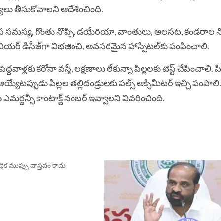
యలు తీసుకోవాలని ఆదేశించింది.
ు, శ్వాస సమస్య, గొంతు నొప్పి, డయేరియా, వాంతులు, అలసట, కండరాల న
సివియర్ డిసీజ్‌‌గా విభజించి, అవసరమైన హాస్పిటల్‌‌కు పంపించాలి.
ద్దవాళ్లకు కరోనా వస్తే, లక్షణాలు లేకున్నా పిల్లలకు టెస్ట్ చేపించాలి. పిల్ల
్జ్ అయ్యేటప్పుడు పిల్లల తల్లిదండ్రులకు పల్స్ ఆక్సిమీటర్ ఇచ్చి పంపాలి
కు ఎమర్జన్సీ కాంటాక్ట్ నంబర్ ఇవ్వాలని వివరించింది.
కే అధిక ముప్పు వాస్తవం కాదు