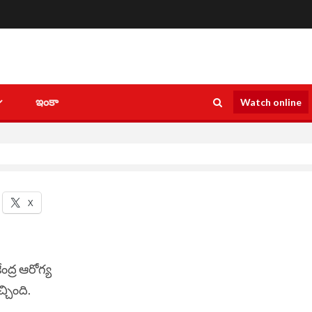
ఇంకా
Watch online
ు
X
ద్ర ఆరోగ్య
్చింది.