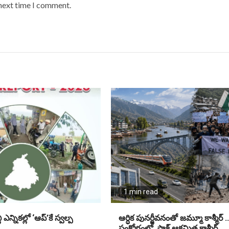
 next time I comment.
1 min read
ఎన్నికల్లో ‘ఆప్’కే స్వల్ప
ఆర్ధిక పునర్జీవనంతో జమ్మూ కాశ్మీర్ .
సంక్షోభంలో పాక్ ఆక్రమిత కాశ్మీర్