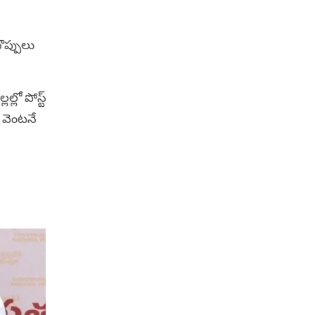
ొప్పులు
ల్లో పోస్ట్
. వెంటనే