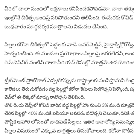
వీరిలో చాలా మందిలో లక్షణాలు కనిపించకపోవడమో, చాలా తక్క
ఇంట్లోనే చికిత్స ​అందిస్తే సరిపోతుందని తెలిపింది. ఈమేరకు కోవిడ్ సోకిన 
బుధవారం మార్గదర్శక సూత్రాలను విడుదల చేసింది.
పిల్లల కరోనా చికిత్సలో పెద్దలకు వాడే ఐవర్‌‌‌‌మెక్టిన్‌‌, హైడ్రాక్సిక్లోరోక్
హెచ్చరించింది. ఈ మందుల ప్రయోగాలు పిల్లలపై జరగలేదని, అందువల్
రెమ్‌‌డెసివిర్ వంటివి చాలా సీరియస్‌‌ కేసుల్లో మాత్రమే ఉపయోగ
ట్రీట్‌‌మెంట్‌‌ ప్రోటోకాల్‌‌ ఎప్పటికప్పుడు రాష్ట్రాలకు పంపిస్తామని కేంద
కాలేజీలు తెరుచుకోవడం వల్ల పిల్లల్లో కరోనా కేసులు పెరగొచ్చని పేర్కొంది. ఫస్ట్ 
వేవ్‌‌లో ఈ లెక్కలో మార్పు రావొచ్చని తెలిపింది.
తొలి రెండు వేవ్స్‌‌లో కోవిడ్ బారిన పడ్డ పిల్లల్లో 2% నుంచి 3% మంది మాత్రమే 
చేరిన పిల్లల్లో 40% మందికి ఐసీయూ అవసరం పడొచ్చని చెబుతూ, దీనికి తగ్గట
పౌష్టిక ఆహార లోపంతో బాధపడే పిల్లలు, ఇతర అనారోగ్య సమస్యల
పిల్లల విషయంలో ఎక్కువ జాగ్రత్తలు తీసుకోవాలంది. కరోనా సోకిన పిల