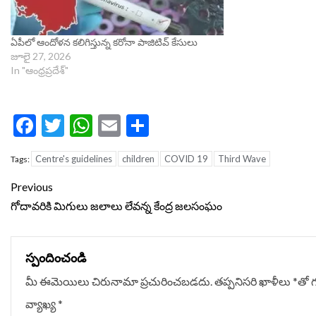
ఏపీలో ఆందోళన కలిగిస్తున్న కరోనా పాజిటివ్ కేసులు
జూలై 27, 2026
In "ఆంధ్రప్రదేశ్"
Facebook
Twitter
WhatsApp
Email
Share
Centre's guidelines
children
COVID 19
Third Wave
Tags:
Continue
Previous
Reading
గోదావరికి మిగులు జలాలు లేవన్న కేంద్ర జలసంఘం
స్పందించండి
మీ ఈమెయిలు చిరునామా ప్రచురించబడదు.
తప్పనిసరి ఖాళీలు
*
‌తో 
వ్యాఖ్య
*