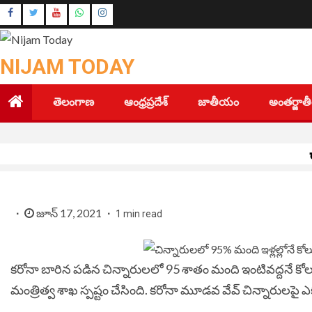
Skip
Instagram
to
Youtube
content
NIJAM TODAY
తెలంగాణ
ఆంధ్రప్రదేశ్
జాతీయం
అంతర్జా
జూన్ 17, 2021
1 min read
కరోనా బారిన పడిన చిన్నారులలో 95 శాతం మంది ఇంటివద్దనే కోల
మంత్రిత్వ శాఖ స్పష్టం చేసింది. కరోనా మూడవ వేవ్ చిన్నారులపై ఎ