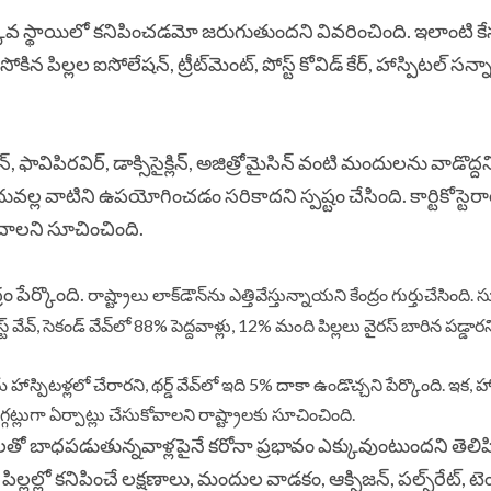
ువ స్థాయిలో కనిపించడమో జరుగుతుందని వివరించింది. ఇలాంటి క
పిల్లల ఐసోలేషన్‌‌, ట్రీట్‌‌మెంట్‌‌, పోస్ట్ కోవిడ్ కేర్‌‌‌‌, హాస్పిటల్‌‌ సన
విన్, ఫావిపిరవిర్‌‌‌‌, డాక్సిసైక్లిన్‌‌, అజిత్రోమైసిన్‌‌ వంటి మందులను వాడొద్దన
ల వాటిని ఉపయోగించడం సరికాదని స్పష్టం చేసింది. కార్టికోస్టెరాయి
ించాలని సూచించింది.
్రం పేర్కొంది.
రాష్ట్రాలు లాక్​డౌన్​ను ఎత్తివేస్తున్నాయని కేంద్రం గుర్తుచేసింది. స్
వేవ్‌‌, సెకండ్‌‌ వేవ్‌‌లో 88% పెద్దవాళ్లు, 12% మంది పిల్లలు వైరస్ బారిన పడ్డారని
హాస్పిటళ్లలో చేరారని, థర్డ్‌‌ వేవ్‌‌లో ఇది 5% దాకా ఉండొచ్చని పేర్కొంది. ఇక, హ
్లుగా ఏర్పాట్లు చేసుకోవాలని రాష్ట్రాలకు సూచించింది.
తో బాధపడుతున్నవాళ్లపైనే కరోనా ప్రభావం ఎక్కువుంటుందని తెలిప
్లల్లో కనిపించే లక్షణాలు, మందుల వాడకం, ఆక్సిజన్, పల్స్‌‌రేట్‌‌, ట