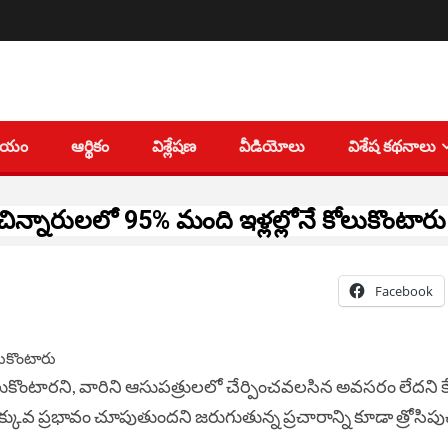
తీయం
ఆర్థికం
విశ్లేషణ
వీడియోలు
విశేష కథనాలు
చిన్నారులలో 95% మంది ఇళ్లల్లోనే కోలుకొంటార
Facebook
ుకొంటారని, వారిని ఆసుపత్రులలో చేర్పించవలసిన అవసరం లేదని కేం
క్కువ ప్రభావం చూపుతుందని జరుగుతున్న ప్రచారాన్ని కూడా త్రోసిపుచ