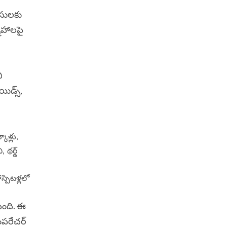
ేసులకు
్నాహాలపై
ి
డ్స్‌‌,
కూళ్లు,
, థర్డ్
ాస్పిటళ్లలో
ింది. ఈ
ెంపరేచర్