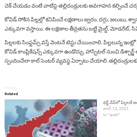
చెక్ చేయడం వంటి వాటిపై తల్లిదండ్రులకు అవగాహన కల్పించే చర్
కోవిడ్ సోకిన పిల్లల్లో కనిపించే లక్షణాలు జ్వరం, దగ్గు, జలుబ
ఎక్కువగా వస్తాయి. ఈ లక్షణాల తీవ్రతను బట్టి మైల్డ్, మోడరేట్, 
పిల్లలకు సింప్టమ్స్ వస్తే వెంటనే టెస్టు చేయించాలి. పిల్లలున్న ఇంట్లో పె
కోవిడ్ కాంప్లికేషన్స్ ఎక్కువగా ఉండొచ్చు. హాస్పిటల్ నుంచి డిశ్చార
స్పందించేలా కాల్‌‌ సెంటర్ వ్యవస్థ ఏర్పాటు చేయాలి. తల్లిదండ్రుల
Related
థర్డ్‌ వేవ్‌లో పిల్లల
జూన్ 13, 2021
In "ఇంకా"