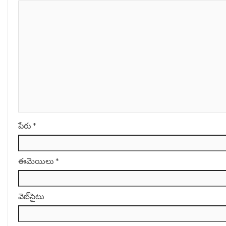
పేరు
*
ఈమెయిలు
*
వెబ్‌సైటు