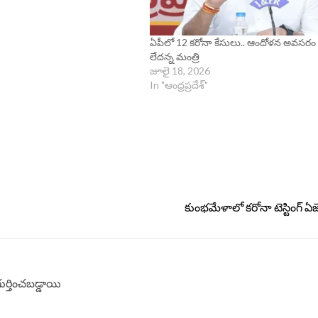
ఏపీలో 12 కరోనా కేసులు.. ఆందోళన అవసరం
లేదన్న మంత్రి
జూలై 18, 2026
In "ఆంధ్రప్రదేశ్"
కుంభ‌మేళాలో క‌రోనా టెస్టింగ్ ఏజ
గుర్తించబడ్డాయి