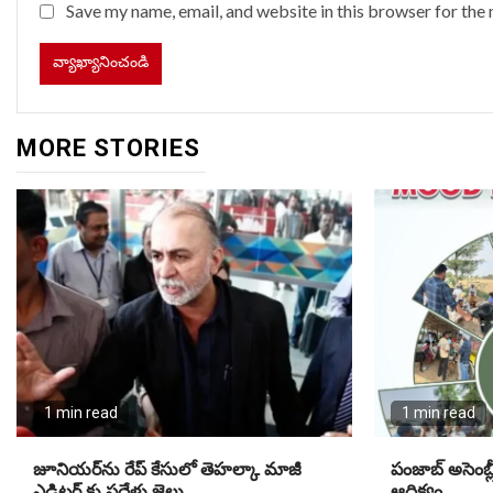
Save my name, email, and website in this browser for the
MORE STORIES
1 min read
1 min read
జూనియ‌ర్‌ను రేప్ కేసులో తెహ‌ల్కా మాజీ
పంజాబ్ అసెంబ్లీ 
ఎడిట‌ర్ కు పదేళ్లు జైలు
ఆధిక్యం