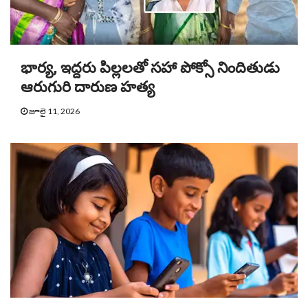
భార్య, ఇద్దరు పిల్లలతో సహా పోక్సో నిందితుడు
ఆరుగురి దారుణ హత్య
జూలై 11, 2026