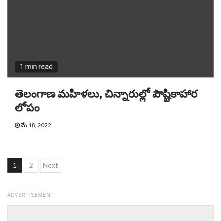
1 min read
తెలంగాణ మహిళలు, చిన్నారుల్లో పౌష్టికాహార
లోపం
మే 18, 2022
Posts
1
2
Next
pagination
ADVERTISEMENT