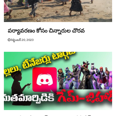
పర్యావరణం కోసం చిన్నారుల చొరవ
సెప్టెంబర్ 20, 2023