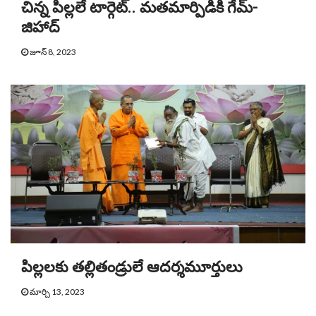
చిన్న పిల్లలే టార్గెట్.. మతమార్పిడికి గేమ్-
జిహాద్
జూన్ 8, 2023
పిల్లలకు తల్లితండ్రులే ఆదర్శమూర్తులు
మార్చి 13, 2023