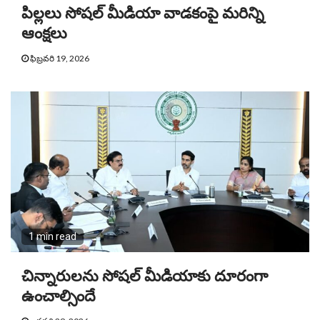
పిల్లలు సోషల్ మీడియా వాడకంపై మరిన్ని
ఆంక్షలు
ఫిబ్రవరి 19, 2026
1 min read
చిన్నారులను సోషల్ మీడియాకు దూరంగా
ఉంచాల్సిందే