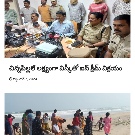
చిన్నపిల్లలే లక్ష్యంగా విస్కీతో ఐస్ క్రీమ్ విక్రయం
సెప్టెంబర్ 7, 2024