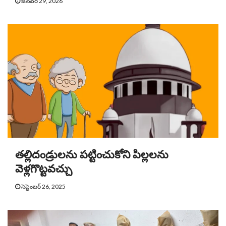
జనవరి 29, 2026
తల్లిదండ్రులను పట్టించుకోని పిల్లలను
వెళ్లగొట్టవచ్చు
సెప్టెంబర్ 26, 2025