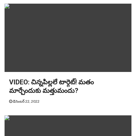
VIDEO: చిన్నపిల్లలే టార్గెట్! మతం
మార్చేందుకు మత్తుమందు?
డిసెంబర్ 22, 2022