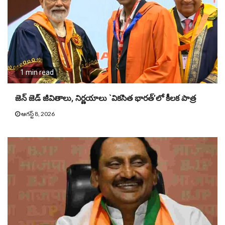
1 min read
జెన్ జెడ్ జీవితాలు, నిర్ణయాలు `వికసిత భారత్’లో కీలక పాత్ర
ఆగస్ట్ 8, 2026