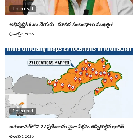
1 min read
అభివృద్ధికి ఓటు వేయరు.. మానవ సంబంధాలు ముఖ్యం!
ఆగస్ట్ 8, 2026
1 min read
అరుణాచల్‌లోని 27 ప్రదేశాలను చైనా పేర్లను తిప్పికొట్టిన భారత్
ఆగస్ట్ 8, 2026