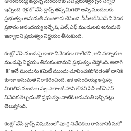
ఆనందయ్య ఇస్తున్న మందులకు ఏపీ ప్రభుత్వం గ్రీన్ సిగ్నల్
ఇచ్చింది. కళ్లలో వేసే డ్రాప్స్ తప్ప మిగితా అన్ని మందులకు
ప్రభుత్వం అనుమతి మంజూరు చేసింది. సీసీఆర్ఏఎస్ నివేదిక
ప్రకారం ఆనందయ్య ఇచ్చే పి, ఎల్, ఎఫ్ మందులకు అనుమతి
ఇవ్వాలని ప్రభుత్వం నిర్ణయం తీసుకుంది.
కంట్లో వేసే మందుపై ఇంకా నివేదికలు రాలేదని, అవి వచ్చాక ఆ
మందుపై నిర్ణయం తీసుకుంటామని ప్రభుత్వం చెప్తోంది. అలాగే
‘కె’ అనే మందును కమిటీ ముందు చూపించకపోవడంతో దానికి
కూడా అనుమతి నిరాకరించింది. ఇక ఆనందయ్య ఇస్తున్న
మిగిలిన మందుల వల్ల ఎలాంటి హాని లేదని సీసీఆర్ఏఎస్
నివేదిక తేల్చడంతో ప్రభుత్వం వాటికి అనుమతి ఇచ్చినట్లు
తెలుస్తోంది.
కంట్లో వేసే డ్రాప్స్‌ విషయంలో పూర్తి నివేదికలు రావడానికి మరో