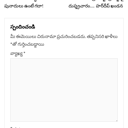
Reading
పునాదులు ఉంటే గదా!
దుష్ప్రచారం…. హర్‌దీప్ ఖండన
స్పందించండి
మీ ఈమెయిలు చిరునామా ప్రచురించబడదు.
తప్పనిసరి ఖాళీలు
*
‌తో గుర్తించబడ్డాయి
వ్యాఖ్య
*