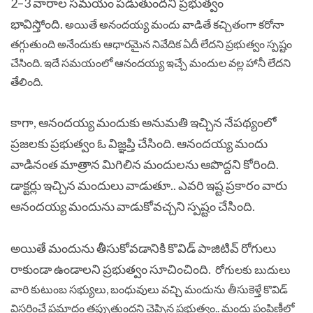
2–3 వారాల సమయం పడుతుందని ప్రభుత్వం
భావిస్తోంది.
అయితే అనందయ్య మందు వాడితే కచ్చితంగా కరోనా
తగ్గుతుంది అనేందుకు ఆధారమైన నివేదిక ఏదీ లేదని ప్రభుత్వం స్పష్టం
చేసింది. ఇదే సమయంలో ఆనందయ్య ఇచ్చే మందుల వల్ల హానీ లేదని
తేలింది.
కాగా, ఆనందయ్య మందుకు అనుమతి ఇచ్చిన నేపథ్యంలో
ప్రజలకు ప్రభుత్వం ఓ విజ్ఞప్తి చేసింది. ఆనందయ్య మందు
వాడినంత మాత్రాన మిగిలిన మందులను ఆపొద్దని కోరింది.
డాక్టర్లు ఇచ్చిన మందులు వాడుతూ.. ఎవరి ఇష్ట ప్రకారం వారు
ఆనందయ్య మందును వాడుకోవచ్చని స్పష్టం చేసింది.
అయితే మందును తీసుకోవడానికి కొవిడ్ పాజిటివ్ రోగులు
రాకుండా ఉండాలని ప్రభుత్వం సూచించింది.
రోగులకు బుదులు
వారి కుటుంబ సభ్యులు, బంధువులు వచ్చి మందును తీసుకెళ్తే కొవిడ్‌
విస్తరించే ప్రమాదం తప్పుతుందని చెప్పిన ప్రభుత్వం.. మందు పంపిణీలో