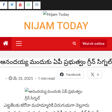
Skip
Instagram
to
Youtube
content
NIJAM TODAY
Primary
Watch online
Menu
ఆనందయ్య మందుకు ఏపీ ప్రభుత్వం గ్రీన్‌ సిగ్నల్‌
Facebook
X
మే 31, 2021
1 min read
ఎట్టకేలకు
కరోనా మహమ్మారికి విరుగుడుగా నెల్లూరు