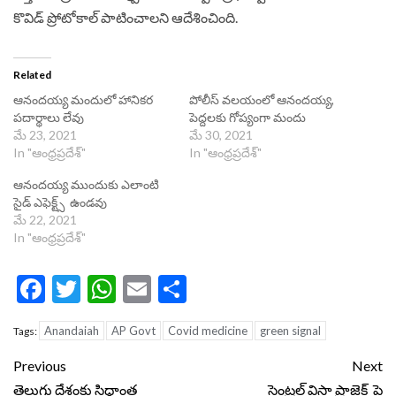
కొవిడ్‌ ప్రోటోకాల్‌ పాటించాలని ఆదేశించింది.
Related
ఆనందయ్య మందులో హానికర
పోలీస్ వలయంలో ఆనందయ్య,
పదార్థాలు లేవు
పెద్దలకు గోప్యంగా మందు
మే 23, 2021
మే 30, 2021
In "ఆంధ్రప్రదేశ్"
In "ఆంధ్రప్రదేశ్"
ఆనందయ్య ముందుకు ఎలాంటి
సైడ్‌ ఎఫెక్ట్స్ ఉండవు
మే 22, 2021
In "ఆంధ్రప్రదేశ్"
Facebook
Twitter
WhatsApp
Email
Share
Anandaiah
AP Govt
Covid medicine
green signal
Tags:
Continue
Previous
Next
తెలుగు దేశంకు సిద్ధాంత
సెంట్రల్ విస్టా ప్రాజెక్ట్ పై