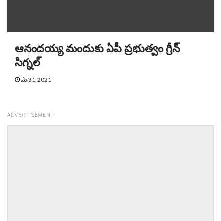
ఆనందయ్య మందుకు ఏపీ ప్రభుత్వం గ్రీన్‌
సిగ్నల్‌
మే 31, 2021
ADVERTISEMENT