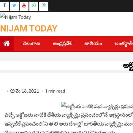
Skip
Instagram
to
Youtube
content
NIJAM TODAY
తెలంగాణ
ఆంధ్రప్రదేశ్
జాతీయం
అంతర్జా
అక్
మే 16, 2021
1 min read
వచ్చే అక్టోబరు నాటికి దేశీయ వ్యాక్సిన్లు ప్రపంచంలోనే అగ్రస్థాన
ఇప్పటికే ప్రపంచంలోని తొలి ఆరు దేశాల్లో భారతీయ వ్యాక్సిన్లు మూడ
టీకాలు అద్భుతమైన ఫలితాలిస్తున్నాయని కొనియాడారు.