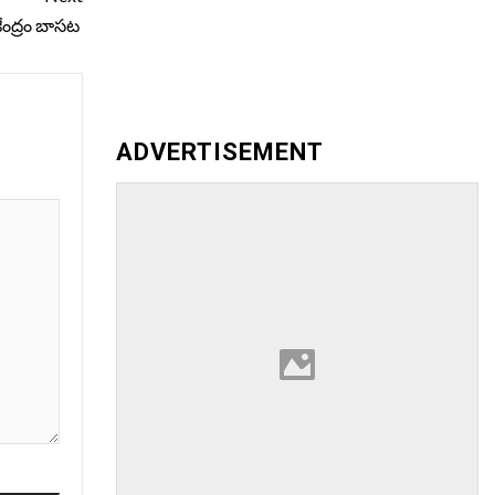
ేంద్రం బాసట
ADVERTISEMENT