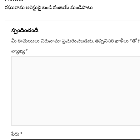
Reading
రఘురామ అరెస్టుపై బండి సంజయ్‌ మండిపాటు
స్పందించండి
మీ ఈమెయిలు చిరునామా ప్రచురించబడదు.
తప్పనిసరి ఖాళీలు
*
‌తో 
వ్యాఖ్య
*
పేరు
*