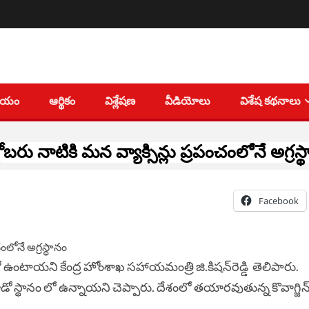
తీయం
ఆర్థికం
విశ్లేషణ
వీడియోలు
విశేష కథనాలు
టోబరు నాటికి మన వ్యాక్సిన్లు ప్రపంచంలోనే అగ్రస్
Facebook
ంలో ఉంటాయని కేంద్ర హోంశాఖ సహాయమంత్రి జి.కిషన్‌రెడ్డి తెలిపారు.
ో స్థానం లో ఉన్నాయని చెప్పారు. దేశంలో తయారవుతున్న కొవాగ్జిన్‌, కొ