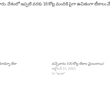
పారు. దేశంలో ఇప్పటి వరకు 18 కోట్ల మందికి పైగా ఉచితంగా టీకాలు వే
ోడెర్నా టీకా
వచ్చేవారం 100 కోట్ల టీకాల మైలురాయి!
అక్టోబర్ 15, 2021
In "ఇంకా"