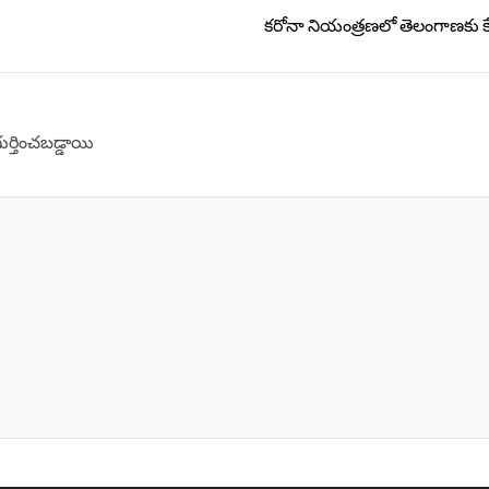
కరోనా నియంత్రణలో తెలంగాణకు క
గుర్తించబడ్డాయి