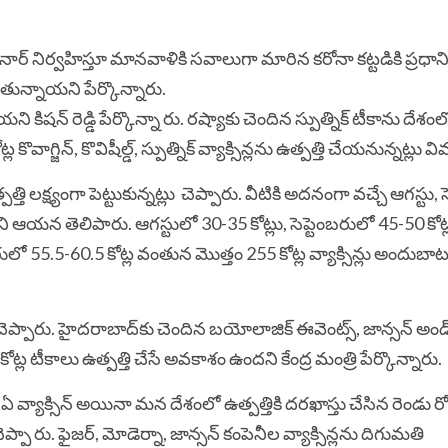
ార్‌ నిర్వహిస్తూ మానవాళికి సవాలుగా మారిన కరోనా కట్టడికి ప్రధాన
తున్నాయని పేర్కొన్నారు.
షన్ రెడ్డి పేర్కొన్నా రు. రష్యాకు చెందిన స్పుత్నిక్‌ టీకాను దేశ
గ్జిన్‌, కొవిషీల్డ్‌, స్పుత్నిక్‌ వ్యాక్సిన్లను ఉత్పత్తి చేయనున్నట్లు 
పత్తి లక్ష్యంగా పెట్టుకున్నట్లు చెప్పారు. వీటికి అదనంగా వచ్చే ఆగస్టు, 
ి ఆయన తెలిపారు. ఆగస్టులో 30-35 కోట్లు, సెప్టెంబరులో 45-50 కోట్
లో 55.5-60.5 కోట్ల వంతున మొత్తం 255 కోట్ల వ్యాక్సిన్లు అందుబాట
ప్పారు. హైదరాబాద్‌కు చెందిన బయోలాజిక్‌ ఈవెంట్స్‌, జాన్సన్‌ అండ్‌
్ల టీకాలు ఉత్పత్తి చేసే అవకాశం ఉందని కేంద్ర మంత్రి పేర్కొన్నారు.
ఏ వ్యాక్సిన్‌ అయినా మన దేశంలో ఉత్పత్తికి దరఖాస్తు చేసిన రెండు ర
ా రు. ఫైజర్‌, మోడెర్నా, జాన్సన్‌ కంపెనీల వ్యాక్సిన్లను దిగుమతి