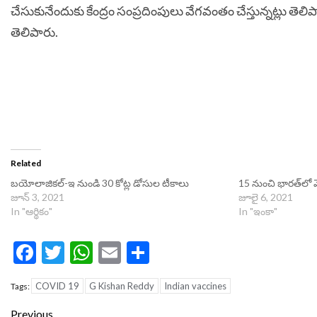
చేసుకునేందుకు కేంద్రం సంప్రదింపులు వేగవంతం చేస్తున్నట్లు తెలి
తెలిపారు.
Related
బయోలాజికల్‌-ఇ నుండి 30 కోట్ల డోసుల టీకాలు
15 నుంచి భారత్‌లో మ
జూన్ 3, 2021
జూలై 6, 2021
In "ఆర్థికం"
In "ఇంకా"
Facebook
Twitter
WhatsApp
Email
Share
COVID 19
G Kishan Reddy
Indian vaccines
Tags:
Continue
Previous