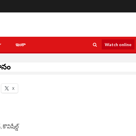
ఇంకా
Watch online
థానం
X
విషీల్డ్‌