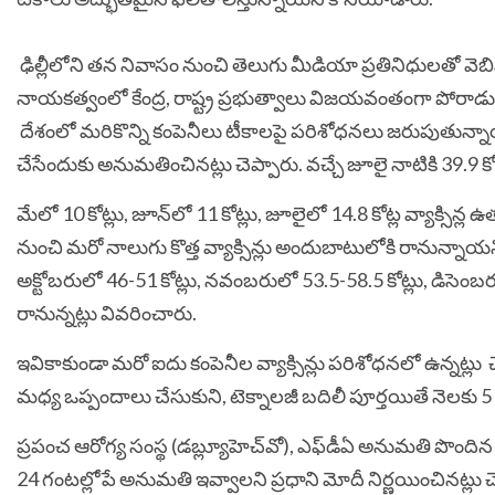
ఢిల్లీలోని తన నివాసం నుంచి తెలుగు మీడియా ప్రతినిధులతో వెబిన
నాయకత్వంలో కేంద్ర, రాష్ట్ర ప్రభుత్వాలు విజయవంతంగా పోరాడు
దేశంలో మరికొన్ని కంపెనీలు టీకాలపై పరిశోధనలు జరుపుతున్నాయని కి
చేసేందుకు అనుమతించినట్లు చెప్పారు. వచ్చే జూలై నాటికి 39.9 కోట్ల కొవా
మేలో 10 కోట్లు, జూన్‌లో 11 కోట్లు, జూలైలో 14.8 కోట్ల వ్యాక్సిన్ల ఉత్
నుంచి మరో నాలుగు కొత్త వ్యాక్సిన్లు అందుబాటులోకి రానున్నాయన
అక్టోబరులో 46-51 కోట్లు, నవంబరులో 53.5-58.5 కోట్లు, డిసెంబరు
రానున్నట్లు వివరించారు.
ఇవికాకుండా మరో ఐదు కంపెనీల వ్యాక్సిన్లు పరిశోధనలో ఉన్నట్లు చె
మధ్య ఒప్పందాలు చేసుకుని, టెక్నాలజీ బదిలీ పూర్తయితే నెలకు 5 కోట
ప్రపంచ ఆరోగ్య సంస్థ (డబ్ల్యూహెచ్‌వో), ఎఫ్‌డీఏ అనుమతి పొందిన 
24 గంటల్లోపే అనుమతి ఇవ్వాలని ప్రధాని మోదీ నిర్ణయించినట్లు చెప్ప