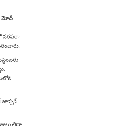
ి మోదీ
ంలో సరఫరా
వివరించారు.
సెప్టెంబరు
లు,
ులోకి
 జాన్సన్‌
ోజులు లేదా