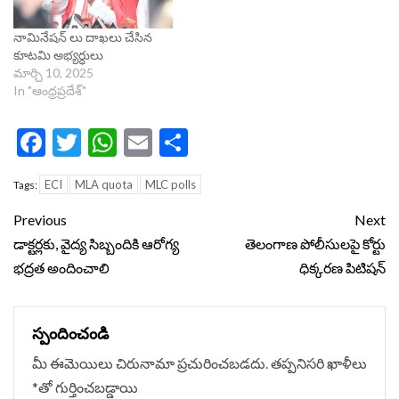
నామినేషన్ లు దాఖలు చేసిన
కూటమి అభ్యర్ధులు
మార్చి 10, 2025
In "ఆంధ్రప్రదేశ్"
Facebook
Twitter
WhatsApp
Email
Share
ECI
MLA quota
MLC polls
Tags:
Continue
Previous
Next
Reading
డాక్టర్లకు, వైద్య సిబ్బందికి ఆరోగ్య
తెలంగాణ పోలీసులపై కోర్టు
భద్రత అందించాలి
ధిక్కరణ పిటిషన్
స్పందించండి
మీ ఈమెయిలు చిరునామా ప్రచురించబడదు.
తప్పనిసరి ఖాళీలు
*
‌తో గుర్తించబడ్డాయి