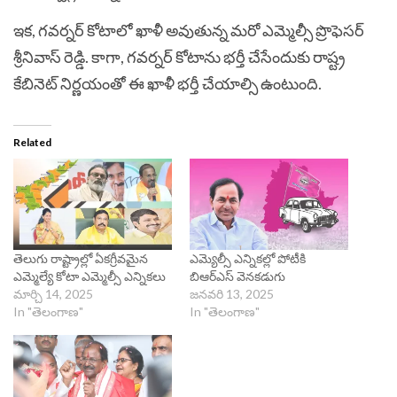
ఇక, గవర్నర్ కోటాలో ఖాళీ అవుతున్న మరో ఎమ్మెల్సీ ప్రొఫెసర్
శ్రీనివాస్ రెడ్డి. కాగా, గవర్నర్ కోటాను భర్తీ చేసేందుకు రాష్ట్ర
కేబినెట్ నిర్ణయంతో ఈ ఖాళీ భర్తీ చేయాల్సి ఉంటుంది.
Related
తెలుగు రాష్ట్రాల్లో ఏకగ్రీవమైన
ఎమ్యెల్సీ ఎన్నికల్లో పోటీకి
ఎమ్మెల్యే కోటా ఎమ్మెల్సీ ఎన్నికలు
బిఆర్ఎస్ వెనకడుగు
మార్చి 14, 2025
జనవరి 13, 2025
In "తెలంగాణ"
In "తెలంగాణ"