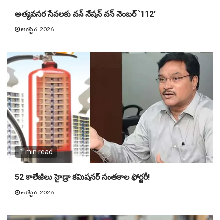
అత్యవసర సేవలకు వన్ నేషన్ వన్ నెంబర్ `112′
ఆగస్ట్ 6, 2026
1 min read
52 కాలేజీలు హైడ్రా కమిషనర్ సంతకాల ఫోర్జరీ!
ఆగస్ట్ 6, 2026