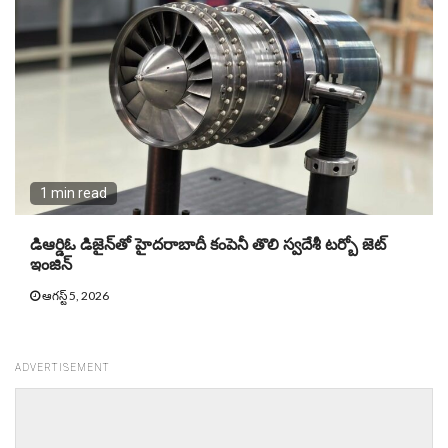
1 min read
డిఆర్డిఓ డిజైన్‌తో హైదరాబాదీ కంపెనీ తొలి స్వదేశీ టర్బో జెట్‌
ఇంజిన్‌
ఆగస్ట్ 5, 2026
ADVERTISEMENT