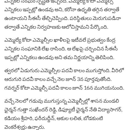
ఎన్నిక‌ల సంఘం స్ప‌ష్ట‌త ఇచ్చింది. ఎమ్మెల్యే కోటా ఎమ్మెల్సీ
ఎన్నిక‌లు ఇప్ప‌ట్లో ఉండ‌వు అని, క‌రోనా ఉధృతి త‌గ్గిన త‌ర్వాతే
ఉంటాయ‌ని సీఈసీ తేల్చిచెప్పింది. ప‌రిస్థితులు మెరుగుప‌డినా
త‌ర్వాతే ఎన్నిక‌ల నిర్వ‌హ‌ణ‌కు ఆలోచిస్తామ‌ని పేర్కొంది.
ఎమ్మెల్యే కోటా ఎమ్మెల్సీల ఖాళీల‌పై ఇటీవ‌లే ప్ర‌భుత్వం కేంద్ర
ఎన్నిక‌ల సంఘానికి లేఖ రాసింది. ఆ లేఖ‌పై చ‌ర్చించిన సీఈసీ
ఇప్ప‌ట్లో ఎన్నిక‌లు ఉండ‌వు అని త‌మ నిర్ణ‌యాన్ని తెలిపింది.
త్వరలో ఏడుగురు ఎమ్మెల్సీల పదవీ కాలం ముగుస్తోంది. వీరిలో
ఆరుగురి పదవీ కాలం వచ్చే నెల జూన్ 3న పూర్తవుతోంది.
గవర్నర్ కోటా ఎమ్మెల్సీ పదవీ కాలం జూన్ 16న ముగియ‌నుంది.
వచ్చే నెలలో గడువు ముగుస్తున్న ఎమ్మెల్సీల్లో శాసన మండలి
ఛైర్మన్ గుత్తా సుఖేందర్ రెడ్డి, డిఫ్యూటీ ఛైర్మన్ నేతి విద్యాసాగర్,
కడియం శ్రీహరి, ఫరీదుద్దీన్, ఆకుల లలిత, బోడకుంటి
వెంకరేశ్వర్లు ఉన్నారు.