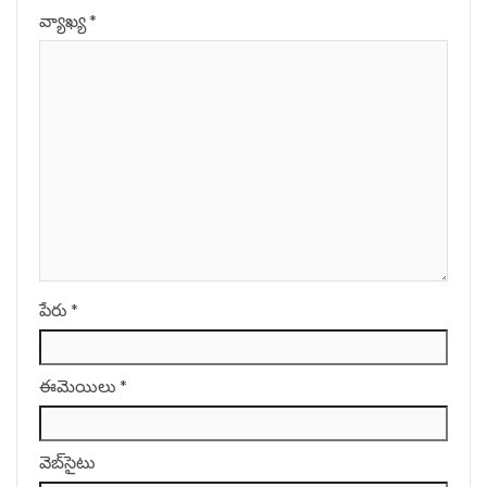
వ్యాఖ్య
*
పేరు
*
ఈమెయిలు
*
వెబ్‌సైటు