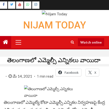
Skip
Instagram
to
Youtube
content
NIJAM TODAY
Primary
Watch online
Menu
తెలంగాణ‌లో ఎమ్మెల్సీ ఎన్నిక‌లు వాయిదా
Facebook
X
మే 14, 2021
1 min read
తెలంగాణ‌లో ఎమ్మెల్యే కోటా ఎమ్మెల్సీ ఎన్నిక‌ల నిర్వ‌హ‌ణ‌పై కేంద్ర