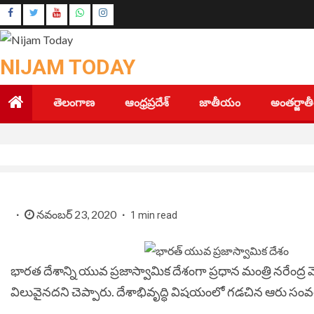
Skip
Instagram
to
Youtube
content
NIJAM TODAY
తెలంగాణ
ఆంధ్రప్రదేశ్
జాతీయం
అంతర్జా
నవంబర్ 23, 2020
1 min read
భారత దేశాన్ని యువ ప్రజాస్వామిక దేశంగా ప్రధాన మంత్రి నరేంద
విలువైనదని చెప్పారు. దేశాభివృద్ధి విషయంలో గడచిన ఆరు సంవత