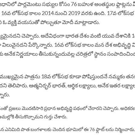
ధానిలో పార్లమెంటు సభ్యుల కోసం 76 బహుళ అంతస్థుల ఫ్లాట్లను 
.
16వ లోక్‌సభ కాలం 2014 నుంచి 2019 వరకు ఉంది. 17వ లోక్‌సభ
ి ఓ వ్యక్తి వయసుతో పోల్చుతూ మోదీ మాట్లాడారు.
ైనదని చెప్పారు. అదేవిధంగా భారత దేశం వంటి యువ దేశానికి 
విలువైనదని పేర్కొన్నారు.
16వ లోక్‌సభ కాలం మన దేశ అభివృద్ధ
ు అనేక నిర్ణయాలు తీసుకున్నందువల్ల చరిత్రలో స్థానం సంపాదించిం
ముఖ్యమైన పాత్రను 18వ లోక్‌సభ కూడా పోషిస్తుందనే నమ్మకం తన
దని తెలిపారు.
ఆత్మనిర్భర్ భారత్, ఆర్థిక లక్ష్యాలు, అనేక ఇతర లక్ష్
నారు.
ావడంతో ప్రజలు మొదటిసారి ప్రధాన అభివృద్ధి పథంలో చేరారని చెప్పారు. అధిక
ి అమల్లోకి తీసుకొచ్చామని గుర్తు చేశారు.
్లు పైబడిన ఎనిమిది పాత బంగళాలకు చెందిన భూమిలో ఈ 76 ఫ్లాట్‌ లను నిర్మించారు