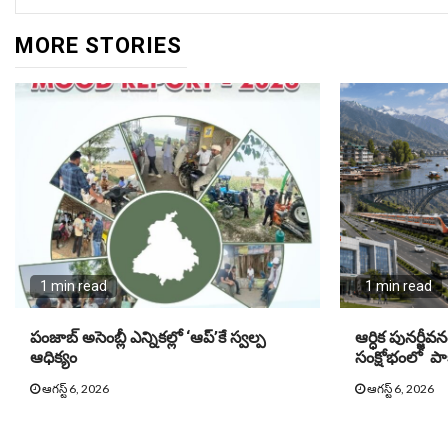
MORE STORIES
1 min read
1 min read
పంజాబ్ అసెంబ్లీ ఎన్నికల్లో ‘ఆప్’కే స్వల్ప
ఆర్ధిక పునర్జీవ
ఆధిక్యం
సంక్షోభంలో పాక్
ఆగస్ట్ 6, 2026
ఆగస్ట్ 6, 2026