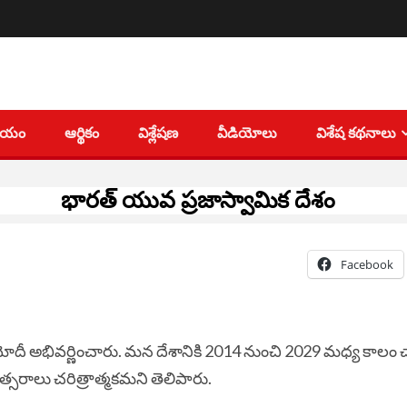
తీయం
ఆర్థికం
విశ్లేషణ
వీడియోలు
విశేష కథనాలు
భారత్ యువ ప్రజాస్వామిక దేశం
Facebook
్ర మోదీ అభివర్ణించారు. మన దేశానికి 2014 నుంచి 2029 మధ్య కాలం
్సరాలు చరిత్రాత్మకమని తెలిపారు.