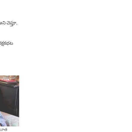
ని చెప్తూ,
్ష‌కభ‌ట
నుమూత