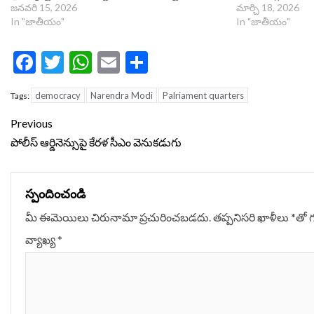
జనవరి 15, 2026
మార్చి 18, 2026
In "జాతీయం"
In "జాతీయం"
Facebook
Twitter
WhatsApp
Email
Share
democracy
Narendra Modi
Palriament quarters
Tags:
Continue
Previous
Reading
పోలీస్ ఆర్డినెన్సుపై కేరళ సీఎం వెనుకడుగు
స్పందించండి
మీ ఈమెయిలు చిరునామా ప్రచురించబడదు.
తప్పనిసరి ఖాళీలు
*
‌తో 
వ్యాఖ్య
*