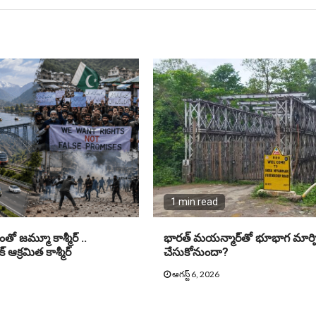
1 min read
నంతో జమ్మూ కాశ్మీర్ ..
భారత్ మయన్మార్‌తో భూభాగ మార్ప
 ఆక్రమిత కాశ్మీర్
చేసుకోనుందా?
ఆగస్ట్ 6, 2026