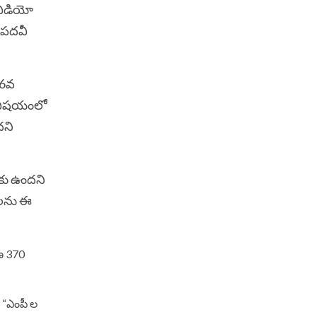
వీడియో
 పదవీ
16వ
ి విషయంలో
దని
కు ఉందని
యాలను ఈ
రణ 370
. “ఎంపీ ల