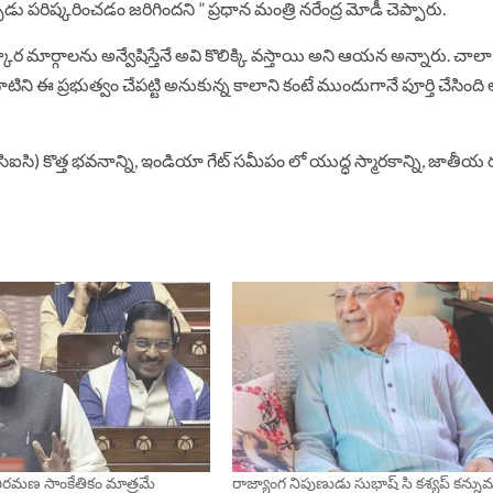
‌రిష్క‌రించ‌డం జ‌రిగింద‌ని ” ప్ర‌ధాన మంత్రి నరేంద్ర మోడీ చెప్పారు.
ష్కార మార్గాల‌ను అన్వేషిస్తేనే అవి కొలిక్కి వ‌స్తాయి అని ఆయ‌న అన్నారు. చాలా
టిని ఈ ప్ర‌భుత్వం చేప‌ట్టి అనుకున్న కాలాని కంటే ముందుగానే పూర్తి చేసింది అ
) కొత్త భ‌వ‌నాన్ని, ఇండియా గేట్ స‌మీపం లో యుద్ధ స్మార‌కాన్ని, జాతీయ ర‌క
విరమణ సాంకేతికం మాత్రమే
రాజ్యాంగ నిపుణుడు సుభాష్ సి కశ్యప్ కన్