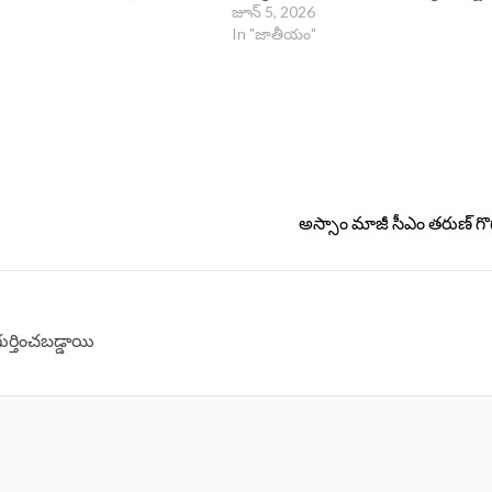
జూన్ 5, 2026
In "జాతీయం"
అస్సాం మాజీ సీఎం తరుణ్ 
గుర్తించబడ్డాయి