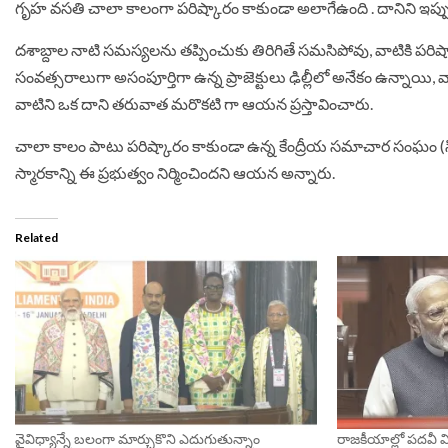
గృహ వ‌స‌తి చాలా కాలంగా ప‌రిష్కారం కాకుండా అలాగేఉంది . దానిని ఇప్పుడు ప
ద‌శాబ్దాల నాటి స‌మ‌స్య‌లను త‌ప్పించుకు తిరిగితే స‌మ‌సిపోవు, వాటికి ప‌రి
సంవ‌త్స‌రాలుగా అసంపూర్తిగా ఉన్న ప్రాజెక్టులు ఢిల్లీలో అనేకం ఉన్నాయి, వా
వాటిని ఒక‌ దాని త‌రువాత మ‌రొక‌టి గా ఆయ‌న ప్ర‌స్తావించారు.
చాలా కాలం పాటు ప‌రిష్కారం కాకుండా ఉన్న కేంద్రీయ స‌మాచార సంఘం (సిఐసి
స్మార‌కాన్ని ఈ ప్ర‌భుత్వం నిర్మించిందని ఆయ‌న అన్నారు.
Related
వైవిధ్యాన్నే బలంగా మార్చుకొని ఎదుగుతున్నాం
రాజకీయాల్లో పదవీ 