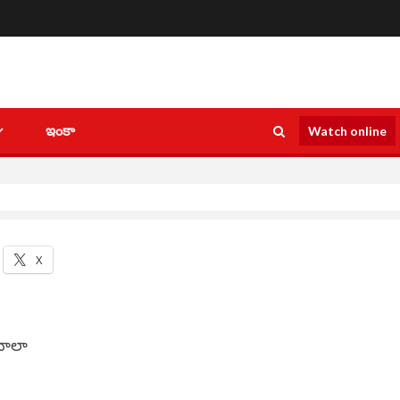
ఇంకా
Watch online
X
 చాలా