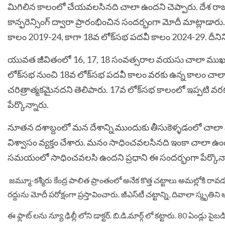
మిగిలిన కాలంలో చేయవలసినది చాలా ఉందని చెప్పారు. దేశ రాజ
కాన్ఫరెన్సింగ్ ద్వారా ప్రారంభించిన సందర్భంగా మోదీ మాట్లాడారు
కాలం 2019-24, కాగా 18వ లోక్‌సభ పదవీ కాలం 2024-29. దీనిన
యువత జీవితంలో 16, 17, 18 సంవత్సరాల వయసు చాలా ముఖ్యమ
లోక్‌సభ నుంచి 18వ లోక్‌సభ పదవీ కాలం వరకు ఉన్న కాలం చాలా 
చరిత్రాత్మకమైనదని తెలిపారు. 17వ లోక్‌సభ కాలంలో ఇప్పటి వరక
పేర్కొన్నారు.
నూతన దశాబ్దంలో మన దేశాన్ని ముందుకు తీసుకెళ్ళడంలో చాలా 
విశ్వాసం వ్యక్తం చేశారు. మనం సాధించవలసినది ఇంకా చాలా ఉం
సమయంలో సాధించవలసి ఉందని ప్రధాని ఈ సందర్భంగా పేర్కొన్
జమ్మూ-కశ్మీరు కేంద్ర పాలిత ప్రాంతంలో అనేక కొత్త చట్టాలు అమల్లోకి ర
రద్దును మోదీ పరోక్షంగా ప్రస్తావించారు. జీఎస్‌టీ చట్టాన్ని, దివాలా స్మృతిన
ఈ ఫ్లాట్ లను న్యూ ఢిల్లీ లోని డాక్ట‌ర్. బి.డి.మార్గ్ లో కట్టారు. 80 ఏండ