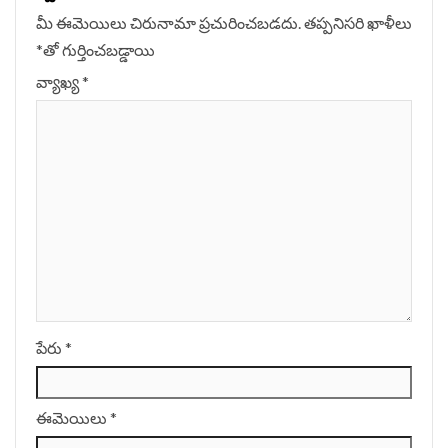
మీ ఈమెయిలు చిరునామా ప్రచురించబడదు.
తప్పనిసరి ఖాళీలు
*
‌తో గుర్తించబడ్డాయి
వ్యాఖ్య
*
పేరు
*
ఈమెయిలు
*