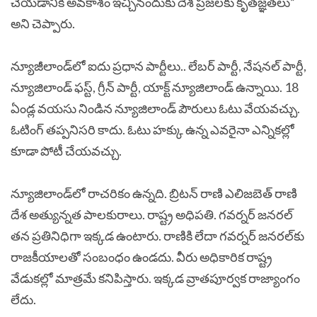
చేయడానికి అవకాశం ఇచ్చినందుకు దేశ ప్రజలకు కృతజ్ఞతలు”
అని చెప్పారు.
న్యూజీలాండ్‌లో ఐదు ప్రధాన పార్టీలు.. లేబర్ పార్టీ, నేషనల్ పార్టీ,
న్యూజిలాండ్ ఫస్ట్, గ్రీన్ పార్టీ, యాక్ట్‌ న్యూజిలాండ్ ఉన్నాయి. 18
ఏండ్ల వయసు నిండిన న్యూజిలాండ్ పౌరులు ఓటు వేయవచ్చు.
ఓటింగ్ తప్పనిసరి కాదు. ఓటు హక్కు ఉన్న ఎవరైనా ఎన్నికల్లో
కూడా పోటీ చేయవచ్చు.
న్యూజిలాండ్‌లో రాచరికం ఉన్నది. బ్రిటన్ రాణి ఎలిజబెత్ రాణి
దేశ అత్యున్నత పాలకురాలు. రాష్ట్ర అధిపతి. గవర్నర్ జనరల్
తన ప్రతినిధిగా ఇక్కడ ఉంటారు. రాణికి లేదా గవర్నర్ జనరల్‌కు
రాజకీయాలతో సంబంధం ఉండదు. వీరు అధికారిక రాష్ట్ర
వేడుకల్లో మాత్రమే కనిపిస్తారు. ఇక్కడ వ్రాతపూర్వక రాజ్యాంగం
లేదు.