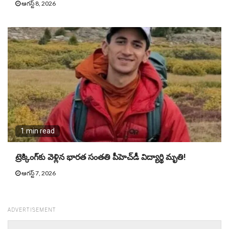
ఆగస్ట్ 8, 2026
1 min read
ట్రెక్కింగ్‌కు వెళ్లిన భార‌త సంత‌తి పీహెచ్‌డీ విద్యార్థి మృతి!
ఆగస్ట్ 7, 2026
ADVERTISEMENT