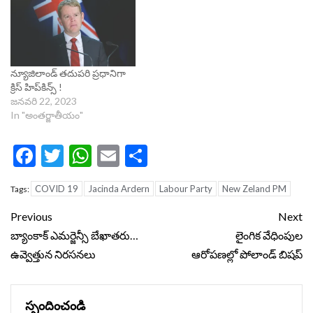
న్యూజిలాండ్‌ తదుపరి ప్రధానిగా
క్రిస్‌ హిప్‌కిన్స్‌ !
జనవరి 22, 2023
In "అంతర్జాతీయం"
Facebook
Twitter
WhatsApp
Email
Share
COVID 19
Jacinda Ardern
Labour Party
New Zeland PM
Tags:
Continue
Previous
Next
Reading
బ్యాంకాక్ ఎమర్జెన్సీ బేఖాతరు…
లైంగిక వేధింపుల
ఉవ్వెత్తున నిరసనలు
ఆరోపణల్లో పోలాండ్‌ బిషప్‌
స్పందించండి