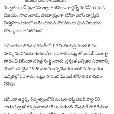
న్యూజిలాండ్ ప్రధానమంత్రిగా జెసిండా ఆర్డెర్న్ రెండోసారి ఘన
విజయం సాధించారు. దేశవ్యాప్తంగా కరోనా వైరస్ వ్యాప్తిని
నిర్వహించడంలో ఆమె చూపిన చొరవకు ఈ ఘన విజయం
తార్కాణంగా నిలిచింది.
శనివారం జరిగిన పోలింగ్‌లో 1.9 మిలియన్ల మంది ఓటు
హక్కును వినియోగించుకోగా 50 శాతం ఓట్లతో బంపర్‌ మెజార్టీ
సాధించి జెసిండా చరిత్ర సృష్టించారు. ప్రస్తుత ఎన్నికల విధానాన్ని
మొదలుపెట్టిన 1996 నుంచి ఇప్పటివరకు జరిగిన సాధారణ
ఎన్నికల్లో 50 శాతం ఓట్లు సాధించడం ఇదే తొలిసారి కావడం
విశేషం.
జెసిండా ఆర్డెర్న్ నేతృత్వంలోని సెంటర్-లెఫ్ట్ లేబర్ పార్టీ 50
శాతం ఓట్లతో 65 స్థానాలను గెలుచుకుంది. నేషనల్ పార్టీ కేవలం