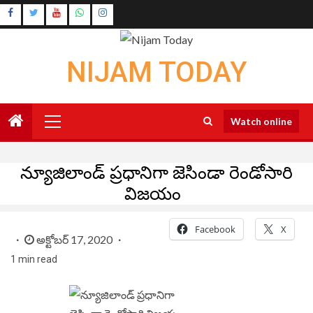
Skip
Instagram
to
Youtube
content
NIJAM TODAY
Primary
Watch online
Menu
న్యూజిలాండ్ ప్రధానిగా జెసిండా రెండోసారి
విజయం
Facebook
X
అక్టోబర్ 17, 2020
1 min read