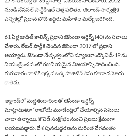
27 శాతం ఓట్లతో 35 స్థానాల్లో విజయం సాధించారు. 2002
నుండి నేషనల్‌ పార్టీకి ఇదే చెత్త ఫలితం. జిలాండ్‌ సార్వత్రిక
ఎన్నికల్లో ప్రధాన పోటీ ఇద్దరు మహిళల మధ్యే జరిగింది.
61 ఏళ్ల జుడిత్ కాలిన్స్ ప్రధాని జెసిండా ఆర్డెర్న్ (40) ను సవాలు
చేశారు. లేబర్ పార్టీకి చెందిన జెసిందా 2017 లో ప్రధాని
అయ్యారు. జెసిండా నేతృత్వంలోని న్యూజిలాండ్కొవిడ్-19 ను
నియంత్రించడంలో గణనీయమైన విజయాన్ని సాధించింది.
గురువారం నాటికి ఇక్కడ ఒక్క పాజిటివ్‌ కేసు కూడా నమోదు
కాలేదు.
ఆక్లాండ్‌లో మద్దతుదారులతో జెసిండా ఆర్డర్న్‌
మాట్లాడుతూ “రాబోయే మూడేండ్లలో చేయాల్సిన పనులు
చాలా ఉన్నాయి. కొవిడ్ సంక్షోభం నుంచి ప్రజలు క్షేమంగా
బయటపడ్డారు. దేశ పునరుద్ధరణను మరింత వేగవంతం