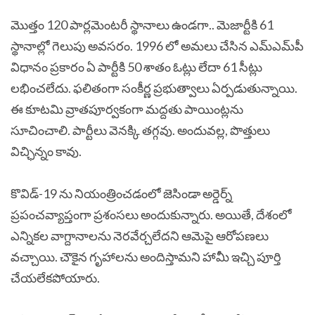
మొత్తం 120 పార్లమెంటరీ స్థానాలు ఉండగా.. మెజార్టీకి 61
స్థానాల్లో గెలుపు అవసరం. 1996 లో అమలు చేసిన ఎమ్‌ఎమ్‌పీ
విధానం ప్రకారం ఏ పార్టీకి 50 శాతం ఓట్లు లేదా 61 సీట్లు
లభించలేదు. ఫలితంగా సంకీర్ణ ప్రభుత్వాలు ఏర్పడుతున్నాయి.
ఈ కూటమి వ్రాతపూర్వకంగా మద్దతు పాయింట్లను
సూచించాలి. పార్టీలు వెనక్కి తగ్గవు. అందువల్ల, పొత్తులు
విచ్ఛిన్నం కావు.
కొవిడ్-19 ను నియంత్రించడంలో జెసిండా అర్డెర్న్
ప్రపంచవ్యాప్తంగా ప్రశంసలు అందుకున్నారు. అయితే, దేశంలో
ఎన్నికల వాగ్దానాలను నెరవేర్చలేదని ఆమెపై ఆరోపణలు
వచ్చాయి. చౌకైన గృహాలను అందిస్తామని హామీ ఇచ్చి పూర్తి
చేయలేకపోయారు.