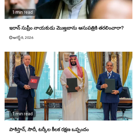
1 min read
ఇరాన్ సుప్రీం నాయకుడు మొజ్తబాను ఆసుపత్రికి తరలించారా?
ఆగస్ట్ 8, 2026
1 min read
పాకిస్తాన్, సౌదీ, టర్కీల కీలక రక్షణ ఒప్పందం