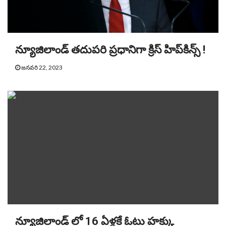
న్యూజిలాండ్‌ తదుపరి ప్రధానిగా క్రిస్‌ హిప్‌కిన్స్‌ !
జనవరి 22, 2023
న్యూజిలాండ్ లో 16 ఏళ్లకే ఓటు హక్కు