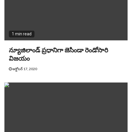
1 min read
న్యూజిలాండ్ ప్రధానిగా జెసిండా రెండోసారి
విజయం
అక్టోబర్ 17, 2020