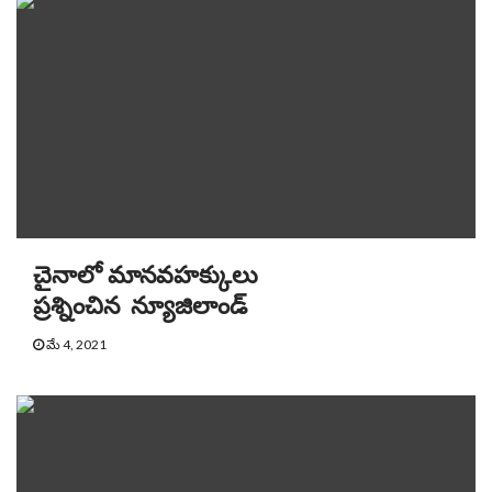
చైనాలో మానవహక్కులు
ప్రశ్నించిన న్యూజిలాండ్
మే 4, 2021