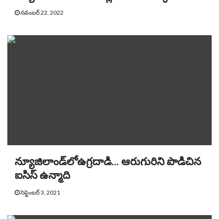
నవంబర్ 22, 2022
న్యూజిలాండ్‌లోఉగ్రదాడి… ఆరుగురిని పొడిచిన
ఐసిస్ ఉన్మాది
సెప్టెంబర్ 3, 2021