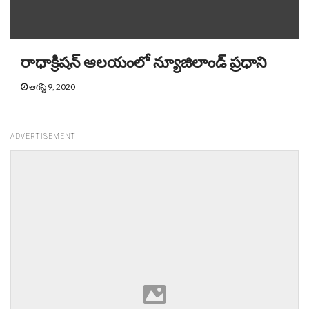
రాధాక్రిషన్ ఆలయంలో న్యూజిలాండ్ ప్రధాని
ఆగస్ట్ 9, 2020
ADVERTISEMENT