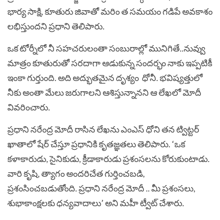
భార్య సాక్షి, కూతురు జివాతో మరిం త సమయం గడిపే అవకాశం
లభిస్తుందని ప్రధాని తెలిపారు.
ఒక టోర్నీలో నీ సహచరులంతా సంబురాల్లో మునిగితే..నువ్వు
మాత్రం కూతురుతో సరదాగా ఆడుకున్న సందర్భం నాకు ఇప్పటికీ
ఇంకా గుర్తుంది. అది అద్భుతమైన దృశ్యం ధోనీ. భవిష్యత్తులో
నీకు అంతా మేలు జరుగాలని ఆశిస్తున్నానని ఆ లేఖలో మోదీ
వివరించారు.
ప్రధాని నరేంద్ర మోదీ రాసిన లేఖను ఎంఎస్‌ ధోని తన ట్విట్టర్‌
ఖాతాలో షేర్‌ చేస్తూ ప్రధానికి కృతజ్ఞతలు తెలిపారు. ‘ఒక
కళాకారుడు, సైనికుడు, క్రీడాకారుడు ప్రశంసలను కోరుకుంటాడు.
వారి కృషి, త్యాగం అందరిచేత గుర్తించబడి,
ప్రశంసించబడుతోంది. ప్రధాని నరేంద్ర మోదీ .. మీ ప్రశంసలు,
శుభాకాంక్షలకు ధన్యవాదాలు’ అని మహీ ట్వీట్‌ చేశారు.