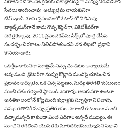
నిరాశపరిచినా..దేశ క్రికెట్‌కు దశాబ్దానికిపైగా నువ్వు నిరుపమాన
సేవలు అందించావు. అత్యుత్తమ నాయకునిగా
టీమ్‌ఇండియాను ప్రపంచంలోనే టాప్‌లో నిలిపావు.
బ్యాట్స్‌మన్‌గానే కాదు గొప్ప కెప్టెన్‌గా, వికెట్‌కీపర్‌గా
చరిత్రకెక్కావు. 2011 ప్రపంచకప్‌ను సిక్స్‌తో పూర్తి చేసిన
సందర్భం చిరకాలం నిలిచిపోతుందని తన లేఖలో ప్రధాని
కొనియాడారు.
ఒక క్రీడాకారునిగా మాత్రమే నిన్ను చూడటం అన్యాయమే
అవుతుంది. క్రికెటర్‌గా నువ్వు కోట్లాది మందిపై చూపించిన
ప్రభావం అద్భుతం. ఒక చిన్న పట్టణం, మధ్య తరగతి కుటుంబం
నుంచి దేశం గర్వించే స్థాయికి ఎదిగావు. అణకువగా ఉంటూ
అనతికాలంలోనే కోట్లమంది కుర్రాళ్లకు స్ఫూర్తిగా నిలిచావు.
నవభారతానికి నువ్వు ప్రతిరూపం. ఎలాంటి కుటుంబం నుంచి
వచ్చామన్నది కాకుండా ఎంత ఎదిగాం అన్నదే ముఖ్యం. ఈ
స్ఫూర్తిని రగిలించి యువతకు మార్గదర్శకమయ్యావని ప్రధాని