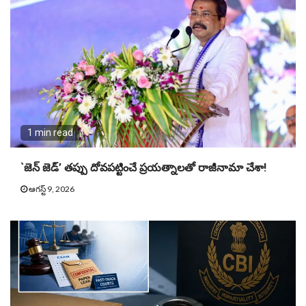
1 min read
`జెన్ జెడ్’ తప్పు దోవపట్టించే ప్రయత్నాలతో రాజీనామా చేశా!
ఆగస్ట్ 9, 2026