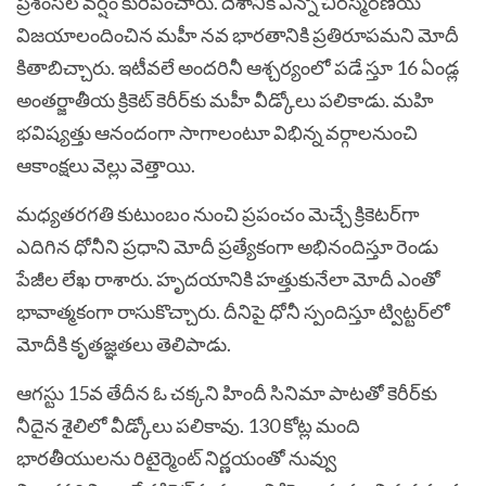
ప్రశంసల వర్షం కురిపించారు. దేశానికి ఎన్నో చిరస్మరణీయ
విజయాలందించిన మహీ నవ భారతానికి ప్రతిరూపమని మోదీ
కితాబిచ్చారు. ఇటీవలే అందరినీ ఆశ్చర్యంలో పడే స్తూ 16 ఏండ్ల
అంతర్జాతీయ క్రికెట్‌ కెరీర్‌కు మహీ వీడ్కోలు పలికాడు. మహి
భవిష్యత్తు ఆనందంగా సాగాలంటూ విభిన్న వర్గాలనుంచి
ఆకాంక్షలు వెల్లు వెత్తాయి.
మధ్యతరగతి కుటుంబం నుంచి ప్రపంచం మెచ్చే క్రికెటర్‌గా
ఎదిగిన ధోనీని ప్రధాని మోదీ ప్రత్యేకంగా అభినందిస్తూ రెండు
పేజీల లేఖ రాశారు. హృదయానికి హత్తుకునేలా మోదీ ఎంతో
భావాత్మకంగా రాసుకొచ్చారు. దీనిపై ధోనీ స్పందిస్తూ ట్విట్టర్‌లో
మోదీకి కృతజ్ఞతలు తెలిపాడు.
ఆగస్టు 15వ తేదీన ఓ చక్కని హిందీ సినిమా పాటతో కెరీర్‌కు
నీదైన శైలిలో వీడ్కోలు పలికావు. 130 కోట్ల మంది
భారతీయులను రిటైర్మెంట్‌ నిర్ణయంతో నువ్వు