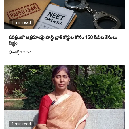
1 min read
పరీక్షలలో అక్రమాలపై ఫాస్ట్ ట్రాక్ కోర్టుల కోసం 158 సీబీఐ కేసులు
సిద్ధం
ఆగస్ట్ 9, 2026
1 min read