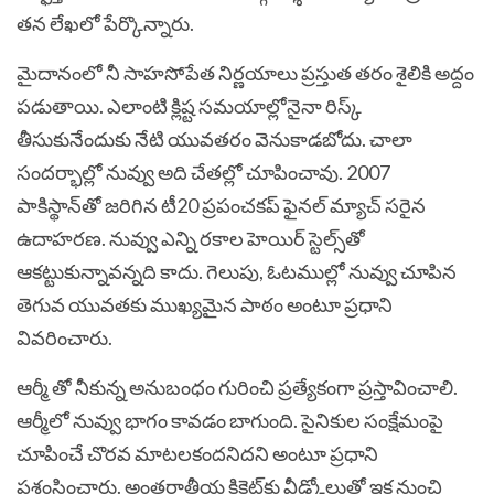
తన లేఖలో పేర్కొన్నారు.
మైదానంలో నీ సాహసోపేత నిర్ణయాలు ప్రస్తుత తరం శైలికి అద్దం
పడుతాయి. ఎలాంటి క్లిష్ట సమయాల్లోనైనా రిస్క్‌
తీసుకునేందుకు నేటి యువతరం వెనుకాడబోదు. చాలా
సందర్భాల్లో నువ్వు అది చేతల్లో చూపించావు. 2007
పాకిస్థాన్‌తో జరిగిన టీ20 ప్రపంచకప్‌ ఫైనల్‌ మ్యాచ్‌ సరైన
ఉదాహరణ. నువ్వు ఎన్ని రకాల హెయిర్‌ స్టెల్స్‌తో
ఆకట్టుకున్నావన్నది కాదు. గెలుపు, ఓటముల్లో నువ్వు చూపిన
తెగువ యువతకు ముఖ్యమైన పాఠం అంటూ ప్రధాని
వివరించారు.
ఆర్మీ తో నీకున్న అనుబంధం గురించి ప్రత్యేకంగా ప్రస్తావించాలి.
ఆర్మీలో నువ్వు భాగం కావడం బాగుంది. సైనికుల సంక్షేమంపై
చూపించే చొరవ మాటలకందనిదని అంటూ ప్రధాని
ప్రశంసించారు. అంతర్జాతీయ క్రికెట్‌కు వీడ్కోలుతో ఇక నుంచి