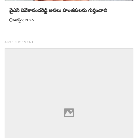
వైఎస్‌ వివేకానందరెడ్డి అసలు హంతకులను గుర్తించాలి
ఆగస్ట్ 9, 2026
ADVERTISEMENT