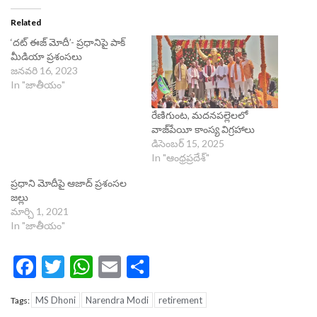
Related
‘దట్​ ఈజ్​ మోదీ’- ప్రధానిపై పాక్​
మీడియా ప్రశంసలు
జనవరి 16, 2023
In "జాతీయం"
రేణిగుంట, మదనపల్లెలలో
వాజ్‌పేయీ కాంస్య విగ్రహాలు
డిసెంబర్ 15, 2025
In "ఆంధ్రప్రదేశ్"
ప్రధాని మోదీపై ఆజాద్ ప్రశంసల
జల్లు
మార్చి 1, 2021
In "జాతీయం"
Facebook
Twitter
WhatsApp
Email
Share
MS Dhoni
Narendra Modi
retirement
Tags: