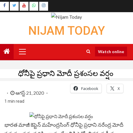
Skip
Instagram
to
Youtube
content
NIJAM TODAY
Primary
Watch online
Menu
ధోనీపై ప్రధాని మోదీ ప్రశంసల వర్షం
Facebook
X
ఆగస్ట్ 21, 2020
1 min read
భారత మాజీ కెప్టెన్‌ మహేంద్రసింగ్‌ ధోనీపై ప్రధాని నరేంద్ర మోదీ