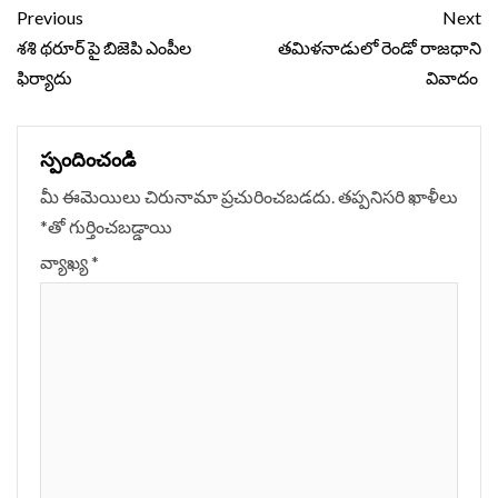
Continue
Previous
Next
Reading
శశి థరూర్‌ పై బిజెపి ఎంపీల
తమిళనాడులో రెండో రాజధాని
ఫిర్యాదు
వివాదం
స్పందించండి
మీ ఈమెయిలు చిరునామా ప్రచురించబడదు.
తప్పనిసరి ఖాళీలు
*
‌తో గుర్తించబడ్డాయి
వ్యాఖ్య
*