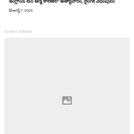
ఇంగ్లాండ్ టీన్ ఆర్మీ కాలేజీలో అత్యాచారం, లైంగిక వేధింపులు
ఆగస్ట్ 7, 2026
ADVERTISEMENT