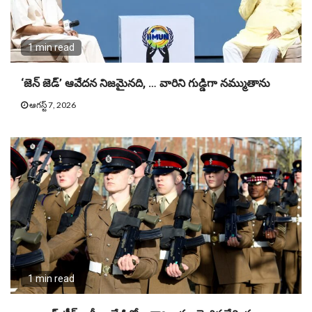
1 min read
‘జెన్ జెడ్’ ఆవేదన నిజమైనది, … వారిని గుడ్డిగా నమ్ముతాను
ఆగస్ట్ 7, 2026
1 min read