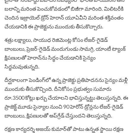
బలాన్ని మరింత పెంచుకోవడంలో బిజీగా మారింది. మిలిటరీకి
చెందిన ఇజ్రాయెల్ డ్రోన్ హెరాన్ యూఏవీని మరింత శక్తివంతం
చేయడానికి ఈ ప్రాజెక్టును ముందుకు తీసుకొచ్చారు.
శత్రు లక్ష్యాలు, సాయుధ రెజిమెంట్ల కోసం లేజర్-గైడెడ్
బాంబులు, ప్రెజర్-గైడెడ్ మందుగుండు సామగ్రి, యాంటీ ట్యాంక్
క్షిపణులతో హెరాన్‌ను సిద్ధం చేయడానికి సైన్యం
సిద్ధమవుతున్నది.
దీర్ఘకాలంగా పెండింగ్‌లో ఉన్న ప్రాజెక్టు ప్రతిపాదనను సైన్యం మళ్లీ
ముందుకు తీసుకొచ్చింది. దీనికోసం ప్రభుత్వం సుమారు
రూ.3500 కోట్లు ఖర్చు చేయాలని భావిస్తున్నట్టు తెలుస్తున్నది. ఈ
ప్రాజెక్ట్ మూడు సైన్యాల నుంచి 90 హెరోన్ డ్రోన్లను లేజర్-గైడెడ్
బాంబులు, క్షిపణులతో అప్‌గ్రేడ్ చేస్తుందని తెలుస్తున్నది.
రక్షణ కార్యదర్శి అజయ్ కుమార్‌తో పాటు ఉన్నత స్థాయి రక్షణ