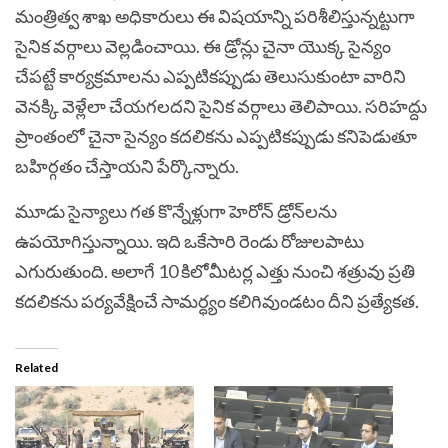
మంత్రిత్వ శాఖ అధికారులు ఈ విషయాన్ని పరిశీలిస్తున్నట్టుగా
సైనిక వర్గాలు వెల్లడించాయి. ఈ డ్రోన్లు చైనా యొక్క సైన్యం
చేపట్టే కార్యక్రమాలను ఎప్పటికప్పుడు తెలుసుకుంటా వారిని
వెనక్కి వెళ్లేలా చేయగలదని సైనిక వర్గాలు తెలిపాయి. సరిహద్దు
ప్రాంతంలో చైనా సైన్యం కదలికను ఎప్పటికప్పుడు కనిపెడుతూ
బహిర్గతం చేస్తాయని పేర్కొన్నారు.
మూడు సైన్యాలు గత కొన్నేళ్లుగా హెరోన్ డ్రోన్‌లను
ఉపయోగిస్తున్నాయి. ఇది ఒకేసారి రెండు రోజులపాటు
ఎగురుతుంది. అలాగే 10 కిలోమీటర్ల ఎత్తు నుంచి శత్రువు ప్రతి
కదలికను పర్యవేక్షించే సామర్ధ్యం కలిగివుండటం దీని ప్రత్యేకత.
Related