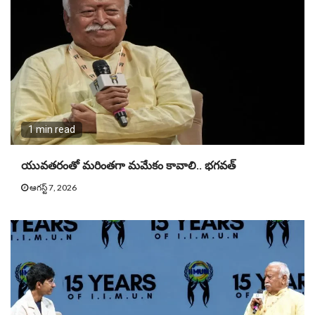
1 min read
యువతరంతో మరింతగా మమేకం కావాలి.. భగవత్
ఆగస్ట్ 7, 2026