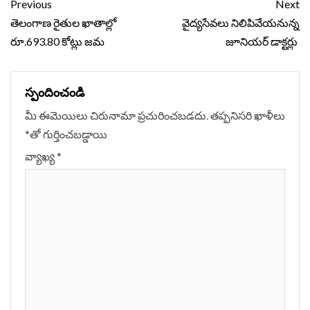
Continue
Previous
Next
Reading
తెలంగాణ రైతుల ఖాతాల్లో
వైద్యసేవలు నిలిపివేయనున్న
రూ.693.80 కోట్లు జమ
జూనియర్ డాక్టర్లు
స్పందించండి
మీ ఈమెయిలు చిరునామా ప్రచురించబడదు.
తప్పనిసరి ఖాళీలు
*
‌తో గుర్తించబడ్డాయి
వ్యాఖ్య
*