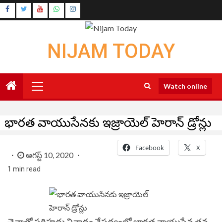
Skip
Instagram
to
Youtube
content
NIJAM TODAY
Primary
Watch online
Menu
భారత వాయుసేనకు ఇజ్రాయెల్ హెరాన్ డ్రోన్లు
Facebook
X
ఆగస్ట్ 10, 2020
1 min read
చైనాతో సరిహద్దు వివాదం నేపథ్యంలో భారత వాయుసేన తన