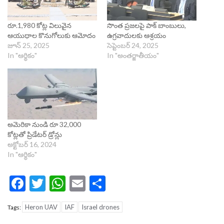
రూ.1,980 కోట్ల విలువైన
సొంత ప్రజలపై పాక్ బాంబులు,
ఆయుధాల కొనుగోలుకు ఆమోదం
ఉగ్రవాదులకు ఆశ్రయం
జూన్ 25, 2025
సెప్టెంబర్ 24, 2025
In "ఆర్థికం"
In "అంతర్జాతీయం"
అమెరికా నుండి రూ 32,000
కోట్లతో ప్రిడేటర్ డ్రోన్లు
అక్టోబర్ 16, 2024
In "ఆర్థికం"
Facebook
Twitter
WhatsApp
Email
Share
Heron UAV
IAF
Israel drones
Tags: