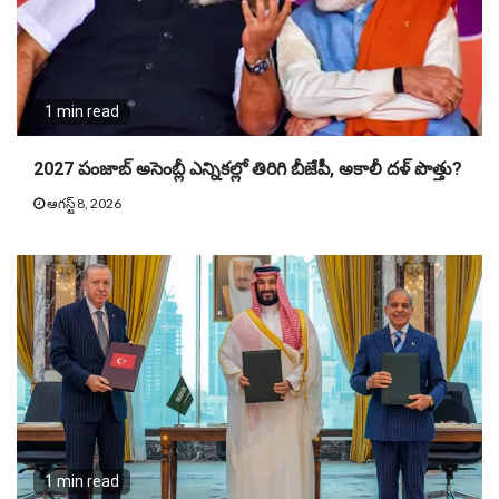
1 min read
2027 పంజాబ్ అసెంబ్లీ ఎన్నికల్లో తిరిగి బీజేపీ, అకాలీ దళ్ పొత్తు?
ఆగస్ట్ 8, 2026
1 min read