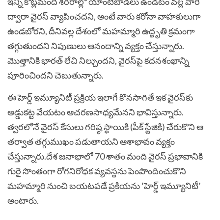
ఇన్ని కోట్లమంది శరీరాల్లో యాంటీబాడీలు ఉండటం వల్ల వారి
ద్వారా వైరస్‌ వ్యాపించదని, అంటే వారు కరోనా వాహకులుగా
ఉండబోరని, దీనివల్ల దేశంలో మహమ్మారి ఉద్ధృతి క్రమంగా
తగ్గుతుందని నిపుణులు ఆనందాన్ని వ్యక్తం చేస్తున్నారు.
మొత్తానికి భారత్‌ లేచి నిల్చుందని, వైరస్‌పై కదనశంఖాన్ని
పూరించిందని చెబుతున్నారు.
ఈ హెర్డ్‌ ఇమ్యూనిటీ ప్రక్రియ ఇలాగే కొనసాగితే ఇక వైరస్‌కు
అడ్డుకట్ట వేయటం ఆచరణసాధ్యమేనని భావిస్తున్నారు.
త్వరలోనే వైరస్‌ కేసులు గరిష్ఠ స్థాయికి (పీక్‌ స్టేజికి) చేరుకొని ఆ
తర్వాత తగ్గుముఖం పడుతాయని ఆశాభావం వ్యక్తం
చేస్తున్నారు.దేశ జనాభాలో 70 శాతం మంది వైరస్‌ ప్రభావానికి
గురై సొంతంగా రోగనిరోధక వ్యవస్థను పెంపొందించుకొని
మహమ్మారి నుంచి బయటపడే ప్రకియను ‘హెర్డ్‌ ఇమ్యూనిటీ’
అంటారు.