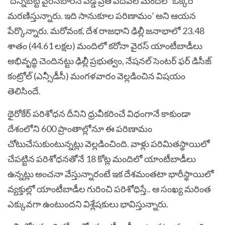
‘దీన్నిబట్టి వైరస్‌బారిన పడ్డ ప్రతి పదివేల మందిలో ఒక్కరే
మరణిస్తున్నారు. ఇది సానుకూల పరిణామం’ అని ఆయన
పేర్కొన్నారు. మరోవంక, దేశ రాజధాని ఢిల్లీ జనాభాలో 23.48
శాతం (44.61 లక్షల) మందిలో కరోనా వైరస్‌ యాంటీబాడీలు
అభివృద్ధి చెందినట్టు ఢిల్లీ ప్రభుత్వం‌, నేషనల్‌ సెంటర్‌ ఫర్‌ డిసీజ్‌
కంట్రోల్‌ (ఎన్సీడీసీ) మంగళవారం వెల్లడించిన విషయం
తెలిసిందే.
థైరోకేర్‌ పరిశోధన దీనిని ధ్రువీకరించే విధంగానే కాకుండా
దేశంలోని 600 ప్రాంతాల్లోనూ ఈ పరిణామం
చోటుచేసుకుంటున్నట్లు వెల్లడించింది. వాళ్లు పరిమితస్థాయిలో
చేపట్టిన పరిశోధనతోనే 18 కోట్ల మందిలో యాంటీబాడీలు
ఉన్నట్లు అంచనా వేస్తున్నారంటే ఇక దేశమంతటా భారీస్థాయిలో
వ్యక్తుల్లో యాంటీబాడీల గురించి పరిశోధిస్తే.. ఆ సంఖ్య మరింత
ఎక్కువగా ఉంటుందని విశ్లేషకులు భావిస్తున్నారు.