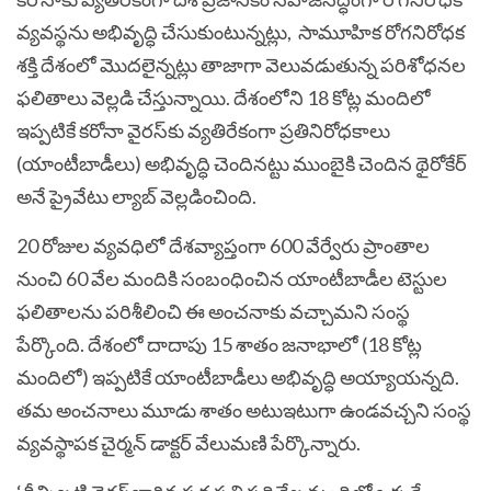
వ్యవస్థను అభివృద్ధి చేసుకుంటున్నట్లు, సామూహిక రోగనిరోధక
శక్తి దేశంలో మొదలైన్నట్లు తాజాగా వెలువడుతున్న పరిశోధనల
ఫలితాలు వెల్లడి చేస్తున్నాయి. దేశంలోని 18 కోట్ల మందిలో
ఇప్పటికే కరోనా వైరస్‌కు వ్యతిరేకంగా ప్రతినిరోధకాలు
(యాంటీబాడీలు) అభివృద్ధి చెందినట్టు ముంబైకి చెందిన థైరోకేర్‌
అనే ప్రైవేటు ల్యాబ్‌ వెల్లడించింది.
20 రోజుల వ్యవధిలో దేశవ్యాప్తంగా 600 వేర్వేరు ప్రాంతాల
నుంచి 60 వేల మందికి సంబంధించిన యాంటీబాడీల టెస్టుల
ఫలితాలను పరిశీలించి ఈ అంచనాకు వచ్చామని సంస్థ
పేర్కొంది. దేశంలో దాదాపు 15 శాతం జనాభాలో (18 కోట్ల
మందిలో) ఇప్పటికే యాంటీబాడీలు అభివృద్ధి అయ్యాయన్నది.
తమ అంచనాలు మూడు శాతం అటుఇటుగా ఉండవచ్చని సంస్థ
వ్యవస్థాపక చైర్మన్‌ డాక్టర్‌ వేలుమణి పేర్కొన్నారు.