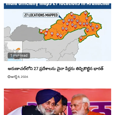
1 min read
అరుణాచల్‌లోని 27 ప్రదేశాలను చైనా పేర్లను తిప్పికొట్టిన భారత్
ఆగస్ట్ 8, 2026