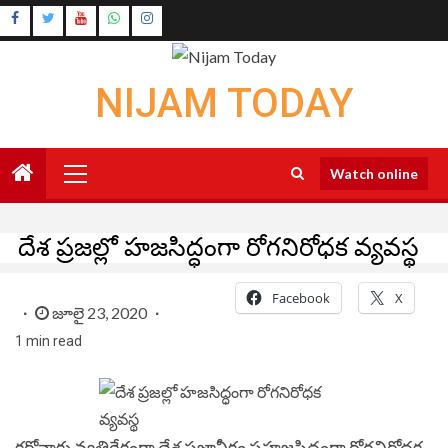
Skip
Instagram
to
Youtube
content
NIJAM TODAY
Primary
Watch online
Menu
దేశ ప్రజల్లో హజసిద్ధంగా రోగనిరోధక వ్యవస్థ
Facebook
X
జూలై 23, 2020
1 min read
కరోనాకు వ్యతిరేకంగా దేశ ప్రజానీకం సహజసిద్ధంగా రోగనిరోధక