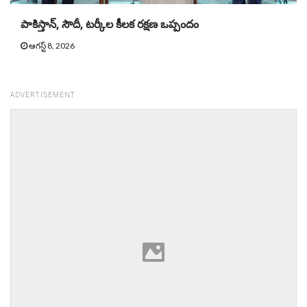
పాకిస్తాన్, సౌదీ, టర్కీల కీలక రక్షణ ఒప్పందం
ఆగస్ట్ 8, 2026
ADVERTISEMENT