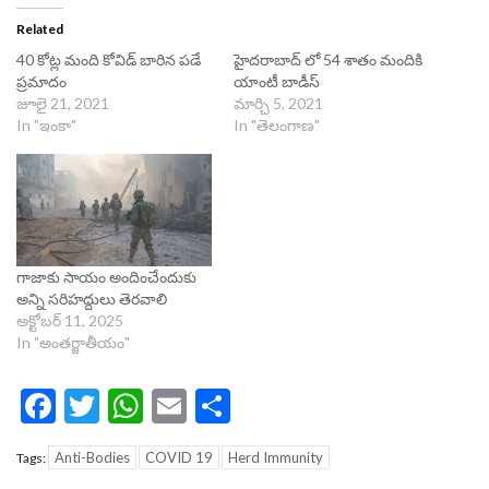
Related
40 కోట్ల మంది కోవిడ్‌ బారిన పడే
హైదరాబాద్ లో 54 శాతం మందికి
ప్రమాదం
యాంటీ బాడీస్
జూలై 21, 2021
మార్చి 5, 2021
In "ఇంకా"
In "తెలంగాణ"
గాజాకు సాయం అందించేందుకు
అన్ని సరిహద్దులు తెరవాలి
అక్టోబర్ 11, 2025
In "అంతర్జాతీయం"
Facebook
Twitter
WhatsApp
Email
Share
Anti-Bodies
COVID 19
Herd Immunity
Tags: