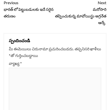
Continue
Previous
Next
Reading
భారత్ లో పెట్టుబడులకు ఇదే సరైన
మరోసారి
తరుణం
తప్పించుకున్న మావోయిస్టు అగ్రనేత
ఆర్కే
స్పందించండి
మీ ఈమెయిలు చిరునామా ప్రచురించబడదు.
తప్పనిసరి ఖాళీలు
*
‌తో గుర్తించబడ్డాయి
వ్యాఖ్య
*