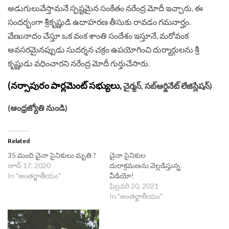
అడుగులువేస్తామనే స్పష్టమైన సంకేతం నరేంద్ర మోదీ ఇచ్చారు. ఈ
సందర్భంగా శ్రీకృష్ణుడి ఉదాహరణ తీసుకు రావడం గమనార్హం.
వేణునాదం చేస్తూ ఒక వంక శాంతి సందేశం ఇస్తూనే, మరోవంక
అవసరమైనప్పుడు సుదర్శన చక్రం ఉపయోగించి దుర్మార్గులను శ్రీ
కృష్ణుడు వధించారని నరేంద్ర మోదీ గుర్తుచేసారు.
(నర్సాపురం పార్లమెంట్‌ సభ్యులు,
చైర్మన్‌, సబ్‌ఆర్డినేట్‌ లేజిస్లేషన్)‌
(ఆంధ్రజ్యోతి నుండి)
Related
35 మంది చైనా సైనికులు మృతి ?
చైనా సైనికుల
జూన్ 17, 2020
దురాక్రమణను వెల్లడిస్తున్న
In "అంతర్జాతీయం"
వీడియో!
ఫిబ్రవరి 20, 2021
In "అంతర్జాతీయం"