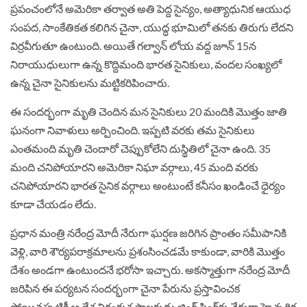
ప్రపంచంలోనే అమెరికా తర్వాత అతి పెద్ద సైన్యం, అత్యాధునిక ఆయుధ
సంపద, సాంకేతికత కలిగిన చైనా, యుద్ధ భూమిలో తనకు తిరుగు లేదని
విర్రవీగుతూ ఉంటుంది. అయితే గల్వాన్‌ లోయ వద్ద జూన్‌ 15న
నిరాయుధులుగా ఉన్న కొద్దిమంది భారత సైనికులు, వందల సంఖ్యలో
ఉన్న చైనా సైనికులను మట్టికరిపించారు.
ఈ సందర్భంగా మృతి చెందిన మన సైనికులు 20 మందికి మొత్తం జాతి
ఘనంగా నివాళులు అర్పించింది. ఇప్పటి వరకు తమ సైనికులు
ఎంతమంది మృతి చెందారో చెప్పుకోలేని దుస్థితిలో చైనా ఉంది. 35
మంది చనిపోయారని అమెరికా నిఘా వర్గాలు, 45 మంది వరకు
చనిపోయారని భారత సైనిక వర్గాలు అంటుంటే కనీసం ఖండించే ధైర్యం
కూడా చేయడం లేదు.
ప్రధాన మంత్రి నరేంద్ర మోదీ నేరుగా ఘర్షణ జరిగిన ప్రాంతం సమీపానికి
వెళ్లి, వారి శౌర్యపరాక్రమాలను ప్రశంసించడమే కాకుండా, వారికి మొత్తం
దేశం అండగా ఉంటుందనే భరోసా ఇచ్చారు. అకస్మాత్తుగా నరేంద్ర మోదీ
జరిపిన ఈ పర్యటన సందర్భంగా చైనా పేరును ప్రస్తావించక
పోయినప్పటికీ ఆ దేశ నిరంకుశ పాలకుడు జింగ్‌ పింగ్‌కు నేరుగా హెచ్చరిక