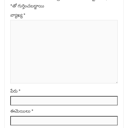
*
‌తో గుర్తించబడ్డాయి
వ్యాఖ్య
*
పేరు
*
ఈమెయిలు
*