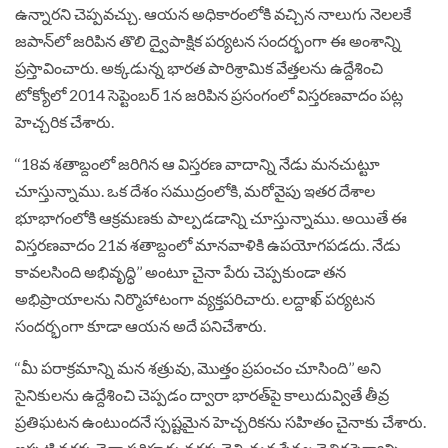
ఉన్నారని చెప్పవచ్చు. ఆయన అధికారంలోకి వచ్చిన నాలుగు నెలలకే
జపాన్‌లో జరిపిన తొలి ద్వైపాక్షిక పర్యటన సందర్భంగా ఈ అంశాన్ని
ప్రస్తావించారు. అక్కడున్న భారత పారిశ్రామిక వేత్తలను ఉద్దేశించి
టోక్యోలో 2014 సెప్టెంబర్ 1న జరిపిన ప్రసంగంలో విస్తరణవాదం పట్ల
హెచ్చరిక చేశారు.
‘‘18వ శతాబ్దంలో జరిగిన ఆ విస్తరణ వాదాన్ని నేడు మనచుట్టూ
చూస్తున్నాము. ఒక దేశం సముద్రంలోకి, మరోవైపు ఇతర దేశాల
భూభాగంలోకి ఆక్రమణకు పాల్పడడాన్ని చూస్తున్నాము. అయితే ఈ
విస్తరణవాదం 21వ శతాబ్దంలో మానవాళికి ఉపయోగపడదు. నేడు
కావలసింది అభివృద్ధి’’ అంటూ చైనా పేరు చెప్పకుండా తన
అభిప్రాయాలను నిర్మొహాటంగా వ్యక్తపరిచారు. లద్దాఖ్ పర్యటన
సందర్భంగా కూడా ఆయన అదే పనిచేశారు.
‘‘మీ పరాక్రమాన్ని మన శత్రువు, మొత్తం ప్రపంచం చూసింది’’ అని
సైనికులను ఉద్దేశించి చెప్పడం ద్వారా భారత్‌పై కాలుదువ్వితే తీవ్ర
ప్రతిఘటన ఉంటుందనే స్పష్టమైన హెచ్చరికను సహితం చైనాకు చేశారు.