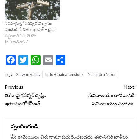
సరిహద్దుల్లో పరస్పర విశ్వాసం
పెంచుకునే దిశగా భారత్ – చైనా
సెప్టెంబర్ 14, 2025
In "జాతీయం"
Facebook
Twitter
WhatsApp
Email
Share
Galwan valley
Indo-Chaina tensions
Narendra Modi
Tags:
Continue
Previous
Next
Reading
కరోనాపై గవర్నర్ దృష్టి…
సచివాలయం రాని వానికి
ఇరకాటంలో కేసీఆర్
సచివాలయం ఎందుకు
స్పందించండి
మీ ఈమెయిలు చిరునామా ప్రచురించబడదు.
తప్పనిసరి ఖాళీలు