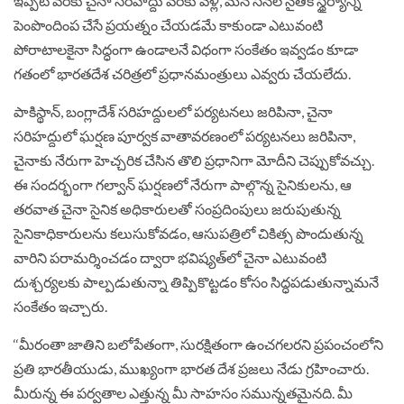
ఇప్పటి వరకు చైనా సరిహద్దు వరకు వెళ్లి, మన సేనల నైతిక స్థైర్యాన్ని
పెంపొందింప చేసే ప్రయత్నం చేయడమే కాకుండా ఎటువంటి
పోరాటాలకైనా సిద్ధంగా ఉండాలనే విధంగా సంకేతం ఇవ్వడం కూడా
గతంలో భారతదేశ చరిత్రలో ప్రధానమంత్రులు ఎవ్వరు చేయలేదు.
పాకిస్థాన్‌, బంగ్లాదేశ్‌ సరిహద్దులలో పర్యటనలు జరిపినా, చైనా
సరిహద్దులో ఘర్షణ పూర్వక వాతావరణంలో పర్యటనలు జరిపినా,
చైనాకు నేరుగా హెచ్చరిక చేసిన తొలి ప్రధానిగా మోదీని చెప్పుకోవచ్చు.
ఈ సందర్భంగా గల్వాన్‌ ఘర్షణలో నేరుగా పాల్గొన్న సైనికులను, ఆ
తరవాత చైనా సైనిక అధికారులతో సంప్రదింపులు జరుపుతున్న
సైనికాధికారులను కలుసుకోవడం, ఆసుపత్రిలో చికిత్స పొందుతున్న
వారిని పరామర్శించడం ద్వారా భవిష్యత్‌లో చైనా ఎటువంటి
దుశ్చర్యలకు పాల్పడుతున్నా తిప్పికొట్టడం కోసం సిద్ధపడుతున్నామనే
సంకేతం ఇచ్చారు.
‘‘మీరంతా జాతిని బలోపేతంగా, సురక్షితంగా ఉంచగలరని ప్రపంచంలోని
ప్రతి భారతీయుడు, ముఖ్యంగా భారత దేశ ప్రజలు నేడు గ్రహించారు.
మీరున్న ఈ పర్వతాల ఎత్తున్న మీ సాహసం సమున్నతమైనది. మీ