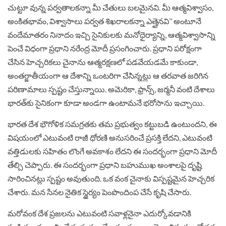
చుట్టూ వున్న పర్వతాలకన్నా మీ చేతులు బలమైనవి. మీ ఆత్మవిశ్వాసం,
అంకితభావం, విశ్వాసాలు పర్వత శిఖరాలకన్నా ఎత్తైనవి’’ అంటూనే
వందేమాతరం నినాదం ఇచ్చి సైనికులకు మనోధైర్యాన్ని, ఆత్మవిశ్వాసాన్ని
పెంచే విధంగా ప్రధాని నరేంద్ర మోదీ ప్రసంగించారు. ప్రధాని పరోక్షంగా
చేసిన హెచ్చరికలు చైనాను ఆత్మరక్షణలో పడవేయడమే కాకుండా,
అంతర్జాతీయంగా ఆ దేశాన్ని ఒంటరిగా చేసిన్నట్లు ఆ తరవాత జరిగిన
పరిణామాలు స్పష్టం చేస్తున్నాయి. అమెరికా, ఫ్రాన్స్‌, జర్మనీ వంటి దేశాలు
భారత్‌కు సైనికంగా కూడా అండగా ఉంటామనే భరోసాను ఇచ్చాయి.
భారత దేశ భౌగోళిక సమగ్రతకు తమ ప్రభుత్వం కట్టుబడి ఉంటుందని, ఈ
విషయంలో ఎటువంటి రాజీ ధోరణి అనుసరించే ప్రసక్తి లేదని, ఎటువంటి
వత్తిడులకు సహితం లొంగే అవకాశం లేదని ఈ సందర్భంగా ప్రధాని మోదీ
తేల్చి చెప్పారు. ఈ సందర్భంగా ప్రధాని బహుముఖ అంశాలపై దృష్టి
సారించినట్లు స్పష్టం అవుతుంది. ఒక వంక చైనాకు విస్పష్టమైన హెచ్చరిక
చేశారు. మన సేనల నైతిక స్థైర్యం పెంపొందింప చేసే కృషి చేసారు.
మరోవంక దేశ ప్రజలను ఎటువంటి సవాళ్లనైనా ఎదుర్కోవడానికి