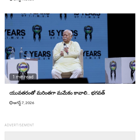
1 min read
యువతరంతో మరింతగా మమేకం కావాలి.. భగవత్
ఆగస్ట్ 7, 2026
ADVERTISEMENT