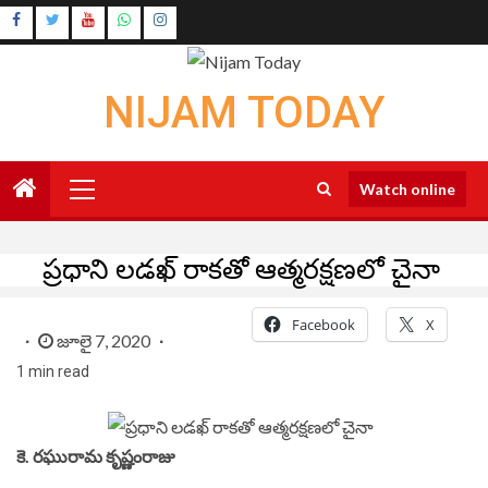
Skip
Instagram
to
Youtube
content
NIJAM TODAY
Primary
Watch online
Menu
ప్రధాని లడఖ్ రాకతో ఆత్మరక్షణలో చైనా
Facebook
X
జూలై 7, 2020
1 min read
కె. రఘురామ కృష్ణంరాజు