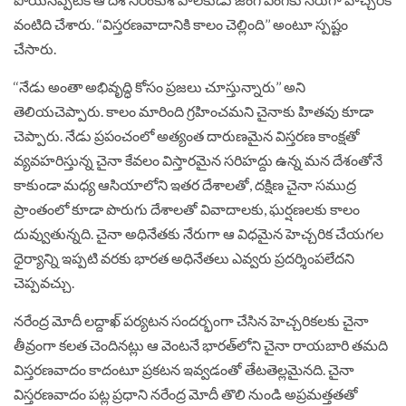
వంటిది చేశారు. ‘‘విస్తరణవాదానికి కాలం చెల్లింది’’ అంటూ స్పష్టం
చేసారు.
‘‘నేడు అంతా అభివృద్ధి కోసం ప్రజలు చూస్తున్నారు’’ అని
తెలియచెప్పారు. కాలం మారింది గ్రహించమని చైనాకు హితవు కూడా
చెప్పారు. నేడు ప్రపంచంలో అత్యంత దారుణమైన విస్తరణ కాంక్షతో
వ్యవహరిస్తున్న చైనా కేవలం విస్తారమైన సరిహద్దు ఉన్న మన దేశంతోనే
కాకుండా మధ్య ఆసియాలోని ఇతర దేశాలతో, దక్షిణ చైనా సముద్ర
ప్రాంతంలో కూడా పొరుగు దేశాలతో వివాదాలకు, ఘర్షణలకు కాలం
దువ్వుతున్నది. చైనా అధినేతకు నేరుగా ఆ విధమైన హెచ్చరిక చేయగల
ధైర్యాన్ని ఇప్పటి వరకు భారత అధినేతలు ఎవ్వరు ప్రదర్శింపలేదని
చెప్పవచ్చు.
నరేంద్ర మోదీ లద్దాఖ్ పర్యటన సందర్భంగా చేసిన హెచ్చరికలకు చైనా
తీవ్రంగా కలత చెందినట్లు ఆ వెంటనే భారత్‌లోని చైనా రాయబారి తమది
విస్తరణవాదం కాదంటూ ప్రకటన ఇవ్వడంతో తేటతెల్లమైనది. చైనా
విస్తరణవాదం పట్ల ప్రధాని నరేంద్ర మోదీ తొలి నుండి అప్రమత్తతతో