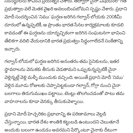
సంసిద్ధులను కావించే ప్రయత్నం చేశారు. తద్వారా చైనా విషయంలో గత
ప్రభుత్వాల వలే మెతక వైఖరి అవలంబింపబోమని స్పష్టం చేశారు. ప్రధాని
మోదీ సందర్శించిన ‘నిము’ ఘర్షణ జరిగిన గల్వాన్‌ లోయకు 200కిమీ
దూరంలో ఉన్నప్పటికీ, ఆ ప్రాంతం భారత సేనల కార్యక్రమాలకు కూడలి
కావడంతో ఈ ఘర్షణను యాదృచ్ఛికంగా జరిగిన సంఘటనగా భావించి
తేలికగా వదిలి వేయడానికి భారత ప్రభుత్వం సిద్ధంగాలేదనే సంకేతాన్ని
ఇచ్చారు.
గల్వాన్‌ లోయలో ఘర్షణ జరిగిన అనంతరం తమ సైనికులను, ఇతర
స్థావరాలను వెనుకకు తీసుకు వెడతామని ఒప్పుకున్నప్పటికీ చైనా
వెళ్లిన్నట్లే వెళ్లి మళ్ళీ ముందుకు వచ్చింది. అయితే ప్రధాని మోదీ ‘నిము’
వెళ్లిన మూడు రోజులకు చెప్పాపెట్టకుండా గల్వాన్‌, గోగ్రా నుంచి చైనా
బలగాలు తిరుగుముఖం పట్టాయి. టెంట్లు తొలగించడంతో పాటు తమ
వాహనాలను కూడా వెనక్కు తీసుకువెళ్ళాయి.
ప్రధాని మోదీ హెచ్చరికల ప్రభావాన్ని ఈ పరిణామాలు వెల్లడి
చేస్తున్నాయి. భారత దేశం శాంతికి కట్టుబడి ఉంటుందని చెబుతూనే
అందుకు బలంగా ఉండడం అవరమని పేర్కొంటూ చైనాకు దీటుగా