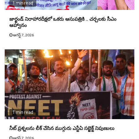
1 min read
జార్ఖండ్ నిరాహారదీక్షలో ఒకరు ఆసుపత్రికి .. చర్చలకు సీఎం
ఆహ్వానం
ఆగస్ట్ 7, 2026
1 min read
నీట్ ప్ర‌శ్న‌ల‌ను లీక్ చేసిన ముగ్గురు ఎన్టీఏ స‌బ్జెక్ట్ నిపుణులు
ఆగస్ట్ 7, 2026