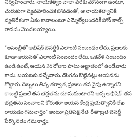
నిర్వహించారు. నాయకత్వం చాలా వరకు మౌనంగా ఉంటూ,
చురుకుగా వ్యవహరించక పోవడంతో, ఆ నాయకత్వానికి
వ్యతిరేకంగా ఏకం కావాలంటూ ఎమ్మెల్యేలందరికీ ఫోన్ కాల్స్
రావడం మొదలయ్యాయి.
“అసెంబ్లీతో అభిషేక్ బెనర్జీకి ఎలాంటి సంబంధం లేదు. ప్రజలకు
కూడా ఆయనతో ఎలాంటి సంబంధం లేదు. ఒకవేళ సంబంధం
ఉండి ఉంటే, ఆయన 26 రోజుల పాటు అజ్ఞాతంలో ఉండేవారు
కాదు. బయటకు వచ్చేవారు. దొంగను కొట్టినట్లు ఆయనను
కొట్టారు. దెబ్బలు తిన్న తర్వాత, ప్రజలు తన వైపు ఉన్నారని,
కాబట్టి ప్రజలే తన భద్రతను చూసుకుంటారని అన్న అభిషేక్, తన
భద్రతను పెంచాలని కోరుతూ ఆయన కేంద్ర ప్రభుత్వానికి లేఖ
రాయడం గమనార్హం” అంటూ ప్రతిపక్ష నేత రీతాబ్రత బెనర్జీ
పేర్కొనడం గమనార్హం.