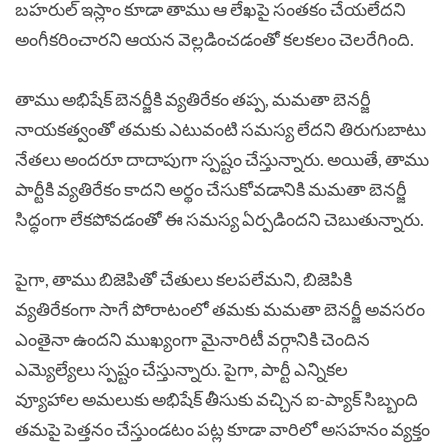
బహరుల్ ఇస్లాం కూడా తాము ఆ లేఖపై సంతకం చేయలేదని
అంగీకరించారని ఆయన వెల్లడించడంతో కలకలం చెలరేగింది.
తాము అభిషేక్ బెనర్జీకి వ్యతిరేకం తప్ప, మమతా బెనర్జీ
నాయకత్వంతో తమకు ఎటువంటి సమస్య లేదని తిరుగుబాటు
నేతలు అందరూ దాదాపుగా స్పష్టం చేస్తున్నారు. అయితే, తాము
పార్టీకి వ్యతిరేకం కాదని అర్థం చేసుకోవడానికి మమతా బెనర్జీ
సిద్ధంగా లేకపోవడంతో ఈ సమస్య ఏర్పడిందని చెబుతున్నారు.
పైగా, తాము బిజెపితో చేతులు కలపలేమని, బిజెపికి
వ్యతిరేకంగా సాగే పోరాటంలో తమకు మమతా బెనర్జీ అవసరం
ఎంతైనా ఉందని ముఖ్యంగా మైనారిటీ వర్గానికి చెందిన
ఎమ్యెల్యేలు స్పష్టం చేస్తున్నారు. పైగా, పార్టీ ఎన్నికల
వ్యూహాల అమలుకు అభిషేక్ తీసుకు వచ్చిన ఐ-ప్యాక్ సిబ్బంది
తమపై పెత్తనం చేస్తుండటం పట్ల కూడా వారిలో అసహనం వ్యక్తం