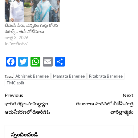
టిఎంసి పేరు, ఎన్నికల గుర్తు కోరిన
రెబెల్స్ .. ఈసీ నోటీసులు
జూలై 3, 2026
In "జాతీయం"
Facebook
Twitter
WhatsApp
Email
Share
Abhishek Banerjee
Mamata Banerjee
Ritabrata Banerjee
Tags:
TMC split
Continue
Previous
Next
Reading
భారత రక్షణ సామర్ధ్యాల
తెలంగాణ సాధనలో బీజేపీ పాత్ర
ఆధునీకరణలో డిఆర్‌డిఓ
చారిత్రాత్మకం
స్పందించండి