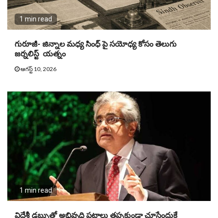
1 min read
గురూజీ- జిన్నాల మధ్య సింధ్ పై సయోధ్య కోసం తెలుగు
జర్నలిస్ట్ యత్నం
ఆగస్ట్ 10, 2026
1 min read
విదేశీ డబ్బుతో అభివృద్ధి పట్టాలు తప్పకుండా చూసేందుకే