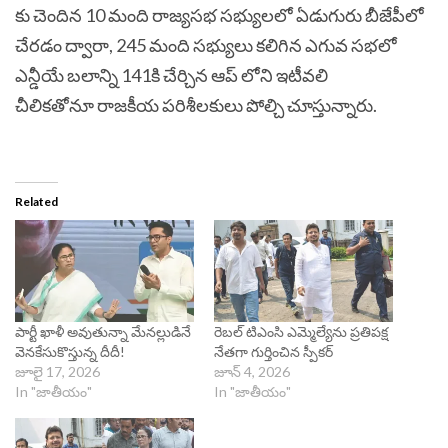
కు చెందిన 10 మంది రాజ్యసభ సభ్యులలో ఏడుగురు బీజేపీలో
చేరడం ద్వారా, 245 మంది సభ్యులు కలిగిన ఎగువ సభలో
ఎన్డీయే బలాన్ని 141కి చేర్చిన ఆప్ లోని ఇటీవలి
చీలికతోనూ రాజకీయ పరిశీలకులు పోల్చి చూస్తున్నారు.
Related
పార్టీ ఖాళీ అవుతున్నా మేనల్లుడినే
రెబల్ టిఎంసి ఎమ్మెల్యేను ప్రతిపక్ష
వెనకేసుకొస్తున్న దీదీ!
నేతగా గుర్తించిన స్పీకర్
జూలై 17, 2026
జూన్ 4, 2026
In "జాతీయం"
In "జాతీయం"