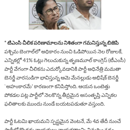
* టిఎంసి చీలిక పరిణామాలను నిశితంగా గమనిస్తున్న బిజెపి
పశ్చిమ బెంగాల్‌లో అధికారం నుంచి ఓడిపోయిన నెల రోజులకే,
ఎన్నికల్లో 41% ఓట్లు గెలుచుకున్న తృణమూల్ కాంగ్రెస్ (టీఎంసీ)
పార్టీ వేగంగా చీలికను ఎదుర్కోవడానికి పార్టీ అధినేత్రి మమతా
బెనర్జీ వారసుడిగా భావిస్తున్న ఆమె మేనల్లుడు అభిషేక్ బెనర్జీ
`అహంకారమే’ కారణంగా కనిపిస్తోంది. ఆయన ఒంటెత్తు
పోకడల పట్ల పార్టీలో నెలకొన్న తీవ్రమైన అసంతృప్తి ఎన్నికల
ఫలితాలకు ముందు నుండే బయటపడుతూ వస్తుంది.
పార్టీ ఓటమి ఖాయమని స్పష్టమైన వెంటనే, మే 4వ తేదీ నుంచే
పార్టీలో కొందరు నాయకులు నాయకత్వాన్ని విమర్శించడం