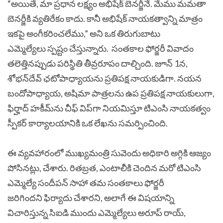
“అయితే, మా ప్రధాన లక్ష్యం అభిషేక్ బెనర్జీనే. మేము మమతా
బెనర్జీకి వ్యతిరేకం కాదు. కానీ అభిషేక్ నాయకత్వాన్ని మాత్రం
ఇకపై అంగీకరించలేము,” అని ఒక తిరుగుబాటు
ఎమ్మెల్యేలు స్పష్టం చేస్తున్నారు. సంతకాల ఫోర్జరీ వివాదం
తలెత్తినప్పుడు పరిస్థితి తీవ్రరూపం దాల్చింది. జూన్ 1న,
శోభన్‌దేవ్ ఛటోపాధ్యాయను ప్రతిపక్ష నాయకుడిగా. నయన
బందోపాధ్యాయ, అషిమా పాత్రలను ఉప ప్రతిపక్ష నాయకులుగా,
ఫిర్హాద్ హకీమ్‌ను చీఫ్ విప్‌గా నియమిస్తూ టిఎంసి నాయకత్వం
స్పీకర్ కార్యాలయానికి ఒక లేఖను సమర్పించింది.
ఈ వ్యవహారంలో ముఖ్యమంత్రి సువెందు అధికారి అగ్గికి ఆజ్యం
పోసినట్లు, చేశారు. రితబ్రత, ఎంటాలీకి చెందిన మరో టిఎంసి
ఎమ్మెల్యే సందీపన్ సాహా తమ సంతకాలు ఫోర్జరీ
జరిగిందని ఫిర్యాదు చేశారని, అలాగే ఈ విషయాన్ని
విచారిస్తున్న సిఐడి ముందు ఎమ్మెల్యేలు అరూప్ రాయ్,