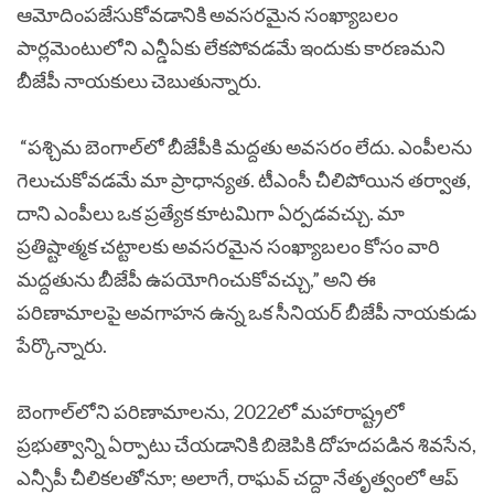
ఆమోదింపజేసుకోవడానికి అవసరమైన సంఖ్యాబలం
పార్లమెంటులోని ఎన్డీఏకు లేకపోవడమే ఇందుకు కారణమని
బీజేపీ నాయకులు చెబుతున్నారు.
“పశ్చిమ బెంగాల్‌లో బీజేపీకి మద్దతు అవసరం లేదు. ఎంపీలను
గెలుచుకోవడమే మా ప్రాధాన్యత. టీఎంసీ చీలిపోయిన తర్వాత,
దాని ఎంపీలు ఒక ప్రత్యేక కూటమిగా ఏర్పడవచ్చు. మా
ప్రతిష్టాత్మక చట్టాలకు అవసరమైన సంఖ్యాబలం కోసం వారి
మద్దతును బీజేపీ ఉపయోగించుకోవచ్చు,” అని ఈ
పరిణామాలపై అవగాహన ఉన్న ఒక సీనియర్ బీజేపీ నాయకుడు
పేర్కొన్నారు.
బెంగాల్‌లోని పరిణామాలను, 2022లో మహారాష్ట్రలో
ప్రభుత్వాన్ని ఏర్పాటు చేయడానికి బిజెపికి దోహదపడిన శివసేన,
ఎన్సీపీ చీలికలతోనూ; అలాగే, రాఘవ్ చద్దా నేతృత్వంలో ఆప్