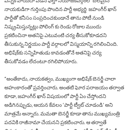
ఎన్నిక వాయిదా పడిన
ఫల్తా నియోజకవర్గంలో బలమైన
నాయకుడిగా గుర్తింపు పొందిన పార్టీ అభ్యర్థి
జహంగీర్ ఖాన్‌
పార్టీతో కనీసం సంప్రదించకుండానే తాను పోటీ నుండి
నిష్క్రమిస్తున్నట్లు పోలింగ్ కు రెండు రోజుల ముందు
ప్రకటించినా అతనిపై ఎటువంటి చర్య తీసుకోకూడదని
తీసుకున్న నిర్ణయం పార్టీ వర్గాలలో విస్మయాన్ని రగిలించిం
ది.
అభిషేక్‌కు సన్నిహితుడు కావడంతోనే అతనిపై చర్య
తీసుకోవడం లేదంటూ రగిలిపోయారు.
“అంతేకాదు, నాయకత్వం, ముఖ్యంగా అభిషేక్ బెనర్జీ చాలా
అహంకారంతో ప్రవర్తించారు. అంతటి ఘోర పరాజయం తర్వాత
కూడా, జహంగీర్ ఖాన్ విషయంలో పార్టీ ఏం చేస్తోందని
అడిగినప్పుడు, ఆయన కేవలం ‘పార్టీ ట్వీట్ చూడండి’ అని
మాత్రమే అన్నారు. మమతా బెనర్జీ కూడా తాను ముఖ్యమంత్రి
పదవికి రాజీనామా చేయనని ప్రకటించారు. ఆ తర్వాతే