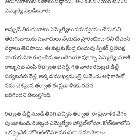
తిరుగుబాటుకు బీజాలు పడ్డాయి,” అని ఒక సీనియర్ టీఎంసీ
ఎమ్మెల్యే వెల్లడించారు.
అప్పుడే తిరుగుబాటు ఎమ్మెల్యేలు సమన్వయం చేసుకుని,
తిరుగుబాటుకు పునాదులు వేయడం ప్రారంభించారని టీఎంసీ
వర్గాలు తెలిపాయి. ఈ కుట్రకు కేంద్ర బిందువు స్పీకర్ ప్రతిపక్ష
నాయకుడిగా గుర్తించిన ఉలుబేరియా పూర్బా ఎమ్మెల్యే, మాజీ
రాజ్యసభ ఎంపీ రీతాబ్రత బెనర్జీ. గత వారం రిటబ్రత ఢిల్లీ
పర్యటనకు వెళ్లి, అక్కడ ముఖ్యమంత్రి సువెందు అధికారితో
సమావేశమైన తర్వాత ఈ ప్రణాళికకు రచన
జరిగిందని తెలుస్తోంది.
రితబ్రత ఢిల్లీ నుండి తిరిగి వచ్చిన తర్వాత, ఈ ప్రణాళిక వేగం
పుంజుకుంది. రితబ్రత ఎమ్మెల్యేల హాస్టల్‌లోనూ, కోల్‌కతాలోని
ఒక ప్రైవేట్ హోటల్‌లోనూ వరుసగా సమావేశాలు