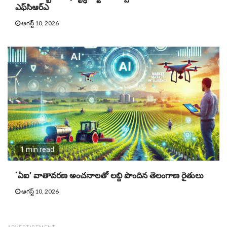
ఎఫ్‌సిఆర్‌ఎ
ఆగస్ట్ 10, 2026
1 min read
`ఏఐ’ వాతావరణ అంచనాలతో లబ్ది పొందిన తెలంగాణ రైతులు
ఆగస్ట్ 10, 2026