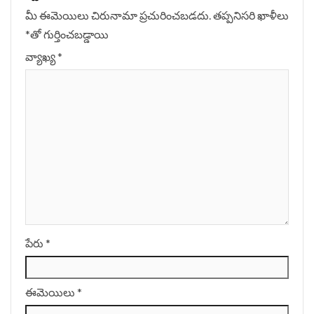
మీ ఈమెయిలు చిరునామా ప్రచురించబడదు.
తప్పనిసరి ఖాళీలు
*
‌తో గుర్తించబడ్డాయి
వ్యాఖ్య
*
పేరు
*
ఈమెయిలు
*