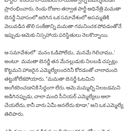
ప్రారంభించారు. రెండు రోజుల తర్వాత పార్టీ అధినేత్రి మమతా
బెనర్జీ నివాసంలో జరిగిన ఒక సమావేశంలో అసమ్మతికి
వెలువడిన తొలి సంకేతాన్ని మమతా గమనించక పోవడంతోనే
ఇప్పుడు ఆమెకు నిస్సహాయ పరిస్థితులు నెలకొన్నాయి.
ఆ సమావేశంలో `మనం ఓడిపోలేదు.. మనమే గెలిచాము..’
అంటూ మమతా బెనర్జీ తన మేనల్లుడుకు నిలబడి చప్పట్లు
కొట్టమని హాజరైన ఎమ్మెల్యేలందరినీ కోరడంతో చాలామంది
తట్టుకోలేకపోయారు. “మమతా బెనర్జీ ఓటమిని
అంగీకరించడానికి సిద్ధంగా లేరు. ఆమె మమ్మల్ని నిలబడమని
అడిగినప్పుడు, చాలా మంది సీనియర్ ఎమ్మెల్యేలు అలా
చేయలేదు, కానీ వారు ఏమీ అనలేదు కూడా,” అని ఒక ఎమ్మెల్యే
తెలిపారు.