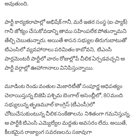
అవుతుంది.
పార్టీ కార్యకలాపాల్లో అభిషేక్ గానీ, మరే ఇతర సంస్థ (ఐ-ప్యాక్)
గానీ జోక్యం చేసుకోవడాన్ని తాము సహింపలేక పోతున్నామని
తేల్చి చెబుతున్నారు. అయితే శాసన సభ్యుల తిరుగుబాటుతో
టిఎంసిలో వ్యవహారాలు పరిమితం కాబోవని, టిఎంసి
పార్లమెంటరీ పార్టీలో వారం రోజుల్లోపే చీలిక ఏర్పడవచ్చని ఆ
పార్టీ వర్గాల్లో ఊహాగానాలు వినిపిస్తున్నాయి.
మూడింట రెండు వంతుల మెజారిటీతో సంపూర్ణ ఆధిపత్యం
చెలాయిస్తున్న బిజెపి పశ్చిమ బెంగాల్ అసెంబ్లీలో, 80 మంది
సభ్యులున్న తృణమూల్ కాంగ్రెస్ (టీఎంసీ)లో
చోటుచేసుకుంటున్న చీలిక సంకేతాలను నిశితంగా గమనిస్తున్న.
ఆ పార్టీకి టిఎంసి ఎమ్యెల్యేల మద్దతు అవసరం లేదు. అయితే,
కీలకమైన రాజ్యాంగ సవరణలను సజావుగా