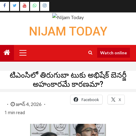
Skip
Instagram
to
Youtube
content
NIJAM TODAY
Primary
Watch online
Menu
టిఎంసిలో తిరుగుబా టుకు అభిషేక్ బెనర్జీ
అహంకారమే కారణమా?
Facebook
X
జూన్ 4, 2026
1 min read