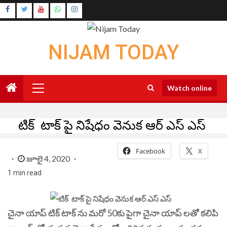
Skip
Instagram
to
Youtube
content
NIJAM TODAY
Primary
Watch online
Menu
టిక్ టాక్ పై నిషేధం వెనుక ఆర్ ఎస్ ఎస్
Facebook
X
జూలై 4, 2020
1 min read
చైనా యాప్ టిక్ టాక్ ను మరో 50కు పైగా చైనా యాప్ లతో కలిపి