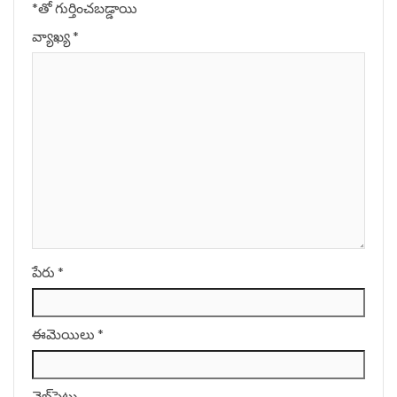
*
‌తో గుర్తించబడ్డాయి
వ్యాఖ్య
*
పేరు
*
ఈమెయిలు
*
వెబ్‌సైటు