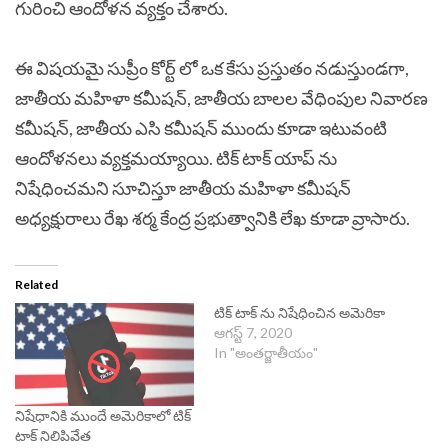
గురించి ఆందోళన వ్యక్తం చేశారు.
ఈ విషయమై సుప్రీం కోర్ట్ లో ఒక కేసు ప్రస్తుతం నడుస్తుండగా,
జాతీయ మహిళా కమీషన్, జాతీయ బాలల వేధింపుల నివారణ
కమీషన్, జాతీయ ఎసి కమీషన్ ముందు కూడా ఇటువంటి
ఆందోళనలు వ్యక్తమయ్యాయి. టిక్ టాక్ యాప్ ను
నిషేధించమని సూచిస్తూ జాతీయ మహిళా కమీషన్
అధ్యక్షురాలు రేఖ శర్మ కేంద్ర ప్రభుత్వానికి లేఖ కూడా వ్రాసారు.
Related
టిక్ టాక్ ను నిషేధించిన అమెరికా
ఆగస్ట్ 7, 2020
In "అంతర్జాతీయం"
నిషేధానికి ముందే అమెరికాలో టిక్
టాక్ నిలిపివేత