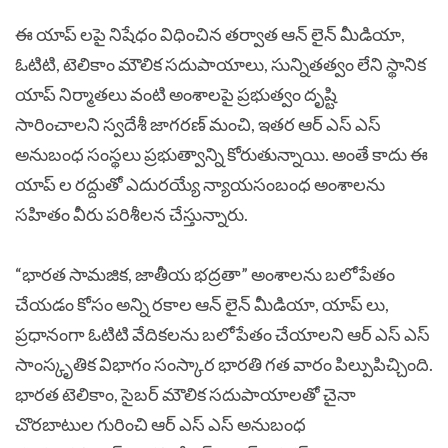
ఈ యాప్ లపై నిషేధం విధించిన తర్వాత ఆన్ లైన్ మీడియా,
ఓటిటి, టెలికాం మౌలిక సదుపాయాలు, సున్నితత్వం లేని స్థానిక
యాప్ నిర్మాతలు వంటి అంశాలపై ప్రభుత్వం దృష్టి
సారించాలని స్వదేశీ జాగరణ్ మంచి, ఇతర ఆర్ ఎస్ ఎస్
అనుబంధ సంస్థలు ప్రభుత్వాన్ని కోరుతున్నాయి. అంతే కాదు ఈ
యాప్ ల రద్దుతో ఎదురయ్యే న్యాయసంబంధ అంశాలను
సహితం వీరు పరిశీలన చేస్తున్నారు.
“భారత సామజిక, జాతీయ భద్రతా” అంశాలను బలోపేతం
చేయడం కోసం అన్ని రకాల ఆన్ లైన్ మీడియా, యాప్ లు,
ప్రధానంగా ఓటిటి వేదికలను బలోపేతం చేయాలని ఆర్ ఎస్ ఎస్
సాంస్కృతిక విభాగం సంస్కార భారతి గత వారం పిల్పుపిచ్చింది.
భారత టెలికాం, సైబర్ మౌలిక సదుపాయాలతో చైనా
చొరబాటుల గురించి ఆర్ ఎస్ ఎస్ అనుబంధ