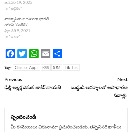
జనవరి 19, 2025
In "ఆర్థికం"
వాట్సాప్‌కు బదులుగా భారత్
యాప్ ‘సందేస్’
ఫిబ్రవరి 9, 2021
In "ఇంకా"
Facebook
Twitter
WhatsApp
Email
Share
Chinese Apps
RSS
SJM
Tik Tok
Tags:
Continue
Previous
Next
Reading
ఢిల్లీ అల్లర్ల వెనుక జాకీర్ నాయ‌క్‌!
బుద్ధుడి ఆదర్శాలతో అసాధారణ
సవాళ్లు
స్పందించండి
మీ ఈమెయిలు చిరునామా ప్రచురించబడదు.
తప్పనిసరి ఖాళీలు