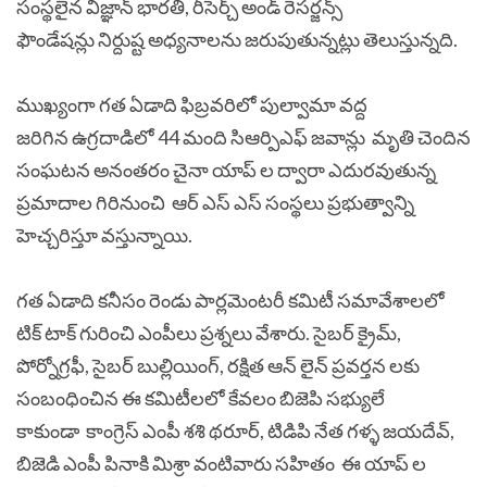
సంస్థలైన విజ్ఞాన్ భారతి, రీసెర్చ్ అండ్ రెసర్జన్స్
ఫౌండేషన్లు నిర్దుష్ట అధ్యనాలను జరుపుతున్నట్లు తెలుస్తున్నది.
ముఖ్యంగా గత ఏడాది ఫిబ్రవరిలో పుల్వామా వద్ద
జరిగిన ఉగ్రదాడిలో 44 మంది సిఆర్పిఎఫ్ జవాన్లు మృతి చెందిన
సంఘటన అనంతరం చైనా యాప్ ల ద్వారా ఎదురవుతున్న
ప్రమాదాల గిరినుంచి ఆర్ ఎస్ ఎస్ సంస్థలు ప్రభుత్వాన్ని
హెచ్చరిస్తూ వస్తున్నాయి.
గత ఏడాది కనీసం రెండు పార్లమెంటరీ కమిటీ సమావేశాలలో
టిక్ టాక్ గురించి ఎంపీలు ప్రశ్నలు వేశారు. సైబర్ క్రైమ్,
పోర్నోగ్రఫీ, సైబర్ బుల్లియింగ్, రక్షిత ఆన్ లైన్ ప్రవర్తన లకు
సంబంధించిన ఈ కమిటీలలో కేవలం బిజెపి సభ్యులే
కాకుండా కాంగ్రెస్ ఎంపీ శశి థరూర్, టిడిపి నేత గళ్ళ జయదేవ్,
బిజెడి ఎంపీ పినాకి మిశ్రా వంటివారు సహితం ఈ యాప్ ల