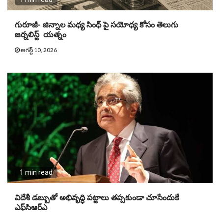
గురూజీ- జిన్నాల మధ్య సింధ్ పై సయోధ్య కోసం తెలుగు
జర్నలిస్ట్ యత్నం
ఆగస్ట్ 10, 2026
1 min read
విదేశీ డబ్బుతో అభివృద్ధి పట్టాలు తప్పకుండా చూసేందుకే
ఎఫ్‌సిఆర్‌ఎ