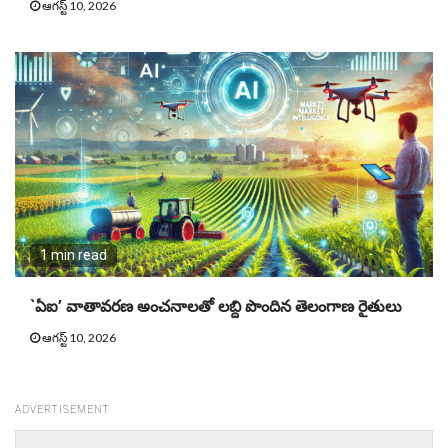
ఆగస్ట్ 10, 2026
1 min read
`ఏఐ’ వాతావరణ అంచనాలతో లబ్ది పొందిన తెలంగాణ రైతులు
ఆగస్ట్ 10, 2026
ADVERTISEMENT