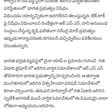
గాల్వన్ లోయ వద్ద చైనా సేనలతో జరిగిన ఘర్షణ అనంతర
పరిస్థితులలో భారత ప్రభుత్వం నిషేధం
విధించడం యాదృచ్చికంగా జరగలేదని తెలుస్తున్నది. టిక్ టాక్
పై నిషేధం విధించాలని రెండేళ్లుగా ఆర్ ఎస్ ఎస్, దాని అనుబంధ
సంస్థలు చేస్తున్న కృషి ఫలితంగా నరేంద్ర మోదీ ప్రభుత్వం
ఇప్పుడు కార్యాచరణకు దిగవలసి వచ్చిన్నట్
లు పరిశీలకులు
చెబుతున్నారు.
భారత భద్రత వ్యవస్థలో చైనా యాప్ ల ప్రమాదం గురించి గత
ఏడాది జైపూర్ లో జరిగిన వార్షిక సమావేశాలలో ఆర్ ఎస్ ఎస్
తొలిసారిగా భారత ప్రభుత్వాన్ని హెచ్చరించింది. ఆ తర్వాత
మంగళూరులో జరిగిన విశ్వ హిందూ పరిషద్ సమావేశంలో
కూడా చర్చించారు. తదుపరి హరిద్వార్ లో గత ఏడాది జరిగిన
స్వదేశీ జాగరణ్ మంచ్ వార్షిక సమావేశంలో ఈ విషయమై చాలా
లోతుగా అధ్యయనం జరిపారు.