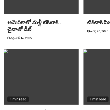
అమెరికాలో మ‌ళ్లీ టిక్‌టాక్‌..
టిక్‌టాక్ 
చైనాతో డీల్
ఆగస్ట్ 28, 2020
సెప్టెంబర్ 16, 2025
1 min read
1 min read