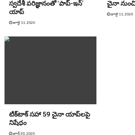
స్వదేశీ పరిజ్ఞానంతో ‘పాప్‌‌-ఇన్‌’
చైనా నుంచి వ
యాప్‌
జూలై 11, 2020
జూలై 11, 2020
టిక్‌టాక్‌ సహా 59 చైనా యాప్‌లపై
నిషేధం
జూన్ 30, 2020