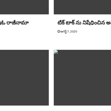
సిఇఓ రాజీనామా
టిక్ టాక్ ను నిషేధించిన 
ఆగస్ట్ 7, 2020