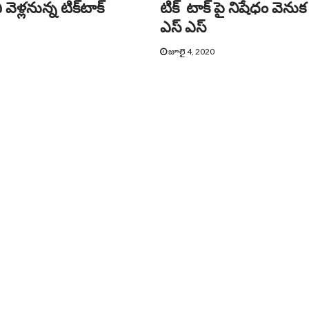
ెళ్లనున్న టిక్‌టాక్‌
టిక్ టాక్ పై నిషేధం వెనుక
ఎస్ ఎస్
జూలై 4, 2020