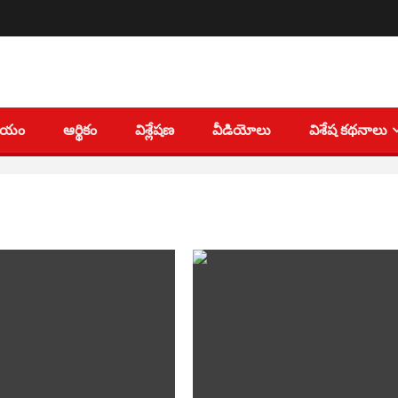
తీయం
ఆర్థికం
విశ్లేషణ
వీడియోలు
విశేష కథనాలు