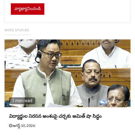
MORE STORIES
1 min read
విద్యార్థుల నిరసన అంశంపై చర్చకు అమిత్ షా సిద్ధం
ఆగస్ట్ 10, 2026