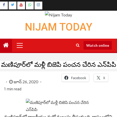
Skip
Instagram
to
Youtube
content
NIJAM TODAY
Primary
Watch online
Menu
మణిపూర్‌లో మళ్లీ బిజెపి పంచన చేరిన ఎన్‌పిపి
Facebook
X
జూన్ 26, 2020
1 min read
మణిపూర్‌లో రాజకీయం మరో మలుపు తీసుకుంది. రాష్ట్రంలోని