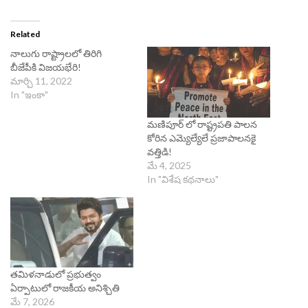
Related
నాలుగు రాష్ట్రాలలో తిరిగి
బీజేపీకి విజయభేరి!
మార్చి 11, 2022
In "ఇంకా"
మణిపూర్ లో రాష్ట్రపతి పాలన
కోరిన ఎమ్యెల్యేలే ప్రజాపాలనకై
వత్తిడి!
మే 4, 2025
In "విశేష కథనాలు"
తమిళనాడులో ప్రభుత్వం
ఏర్పాటులో రాజకీయ అనిశ్చితి
మే 7, 2026