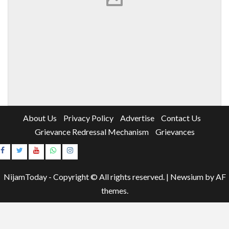
About Us
Privacy Policy
Advertise
Contact Us
Grievance Redressal Mechanism
Grievances
Instagram
Youtube
NijamToday - Copyright © All rights reserved.
|
Newsium
by AF
themes.