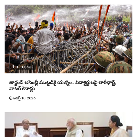
1 min read
జార్ఖండ్ అసెంబ్లీ ముట్టడికై యత్నం.. విద్యార్థులపై లాఠీఛార్జ్,
వాటర్‌ కెనాన్లు
ఆగస్ట్ 10, 2026