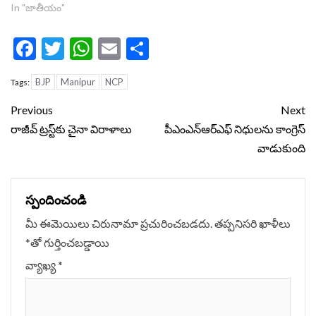
In "జాతీయం"
Facebook
Twitter
WhatsApp
Email
Share
BJP
Manipur
NCP
Tags:
Continue
Previous
Next
Reading
రాజీవ్ ట్రస్ట్‌‌‌‌‌‌‌‌‌‌‌‌‌‌‌‌కు చైనా విరాళాలు
పీఎంఎన్‌ఆర్‌ఎఫ్‌ నిధులను కాంగ్రెస్‌
వాడుకుంది
స్పందించండి
మీ ఈమెయిలు చిరునామా ప్రచురించబడదు.
తప్పనిసరి ఖాళీలు
*
‌తో గుర్తించబడ్డాయి
వ్యాఖ్య
*