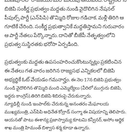
బిజెపి సంకీర్ణ ప్రభుత్వం మద్దతు నుండి వైదొలిగిన నేషనల్‌
పీపుల్స్‌ పార్టీ (ఎన్‌పిపి) తొమ్మిది రోజుల గడిచాక. మళ్లీ తిరిగి ఆ
గూటికే చేరింది. సంకీర్ణ ప్రభుత్వానికే మద్దతిస్తామని గురువారం
ఆ పార్టీ నేతలు పేర్కొన్నారు. దానితో బీజేపీ నేతృత్వంలోని
ప్రభుత్వ సుస్థిరతకు భరోసా ఏర్పడింది.
ప్రభుత్వంకు మద్దతు ఉపసంహరించుకొంటున్నట్లు ప్రకటించిన
ఈ నేతలు గత వారం జరిగిన రాజ్యసభ ఎన్నికలలో బిజెపి
అభ్యర్థికే ఓట్ వేయడం గమనార్హం.
ఈ నెల 17న బిజెపి ప్రభుత్వం
నుండి వైదొలిగిన తొమ్మిది మంది ఎమ్మెల్యేలు (వీరిలో ముగ్గురు బిజెపి,
ఇద్దరు కాంగ్రెస్‌).తిరిగి బిజెపి శిబిరంపై చేరుకున్నారు.
న్యూఢిల్లీ నుండి ఇంపాల్‌కు చేరుకున్న అనంతరం మేఘాలయ
ముఖ్యమంత్రి, ఎన్‌పిపి అధినేత కోన్రాడ్‌ సంగ్మా ఈ విషయాన్ని తెలిపారు.
ఆయనతో పాటు ఈశాన్య ప్రజాస్వామ్య కూటమి కన్వీనర్‌, అసోం ఆర్థిక
శాఖ మంత్రి హిమంత్‌ బిశ్వాస శర్మ కూడా ఉన్నారు.