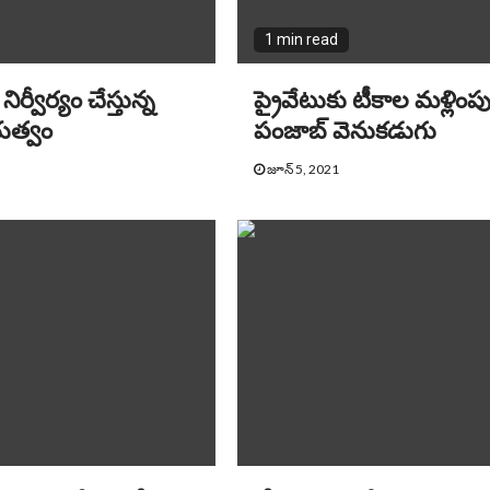
1 min read
 నిర్వీర్యం చేస్తున్న
ప్రైవేటుకు టీకాల మళ్లింప
రభుత్వం
పంజాబ్ వెనుకడుగు
జూన్ 5, 2021