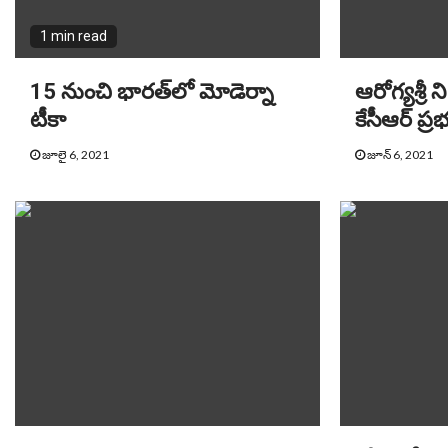
1 min read
15 నుంచి భారత్‌లో మోడెర్నా
ఆరోగ్యశ్రీ ని
టీకా
కేసీఆర్ ప్
జూలై 6, 2021
జూన్ 6, 2021