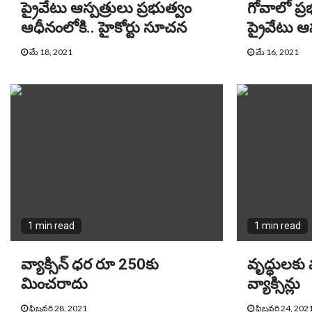
ప్రైవేటు ఆస్పత్రులు ప్రభుత్వం
గోవాలో ప్
ఆధీనంలోకి.. హైకోర్టు సూచన
ప్రైవేటు ఆ
మే 18, 2021
మే 16, 2021
1 min read
1 min read
వ్యాక్సిన్ ధర రూ 250కు
వృద్ధులకు 
మించరాదు
వ్యాక్సిన్లు
ఫిబ్రవరి 28, 2021
ఫిబ్రవరి 24, 202