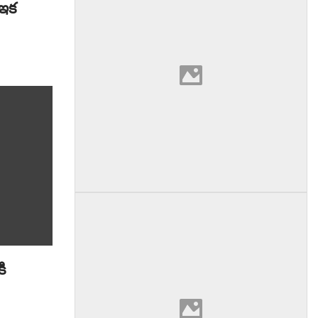
 ఇక
కి