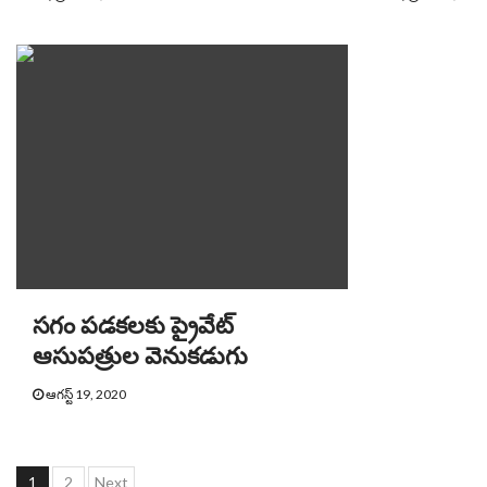
సగం పడకలకు ప్రైవేట్
ఆసుపత్రుల వెనుకడుగు
ఆగస్ట్ 19, 2020
Posts
1
2
Next