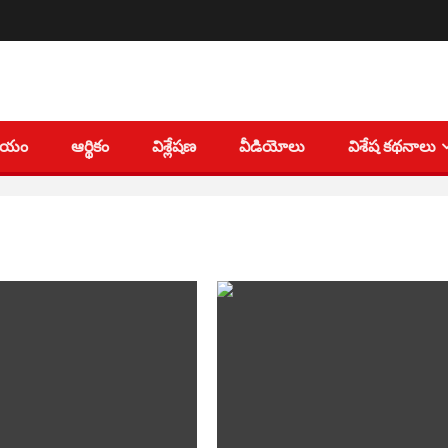
తీయం
ఆర్థికం
విశ్లేషణ
వీడియోలు
విశేష కథనాలు