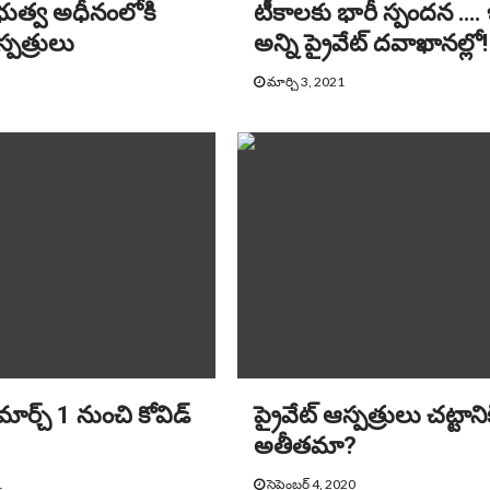
రభుత్వ అధీనంలోకి
టీకాలకు భారీ స్పందన ….
స్పత్రులు
అన్ని ప్రైవేట్‌ దవాఖానల్లో!
మార్చి 3, 2021
మార్చ్ 1 నుంచి కోవిడ్
ప్రైవేట్ ఆస్పత్రులు చట్టాని
అతీతమా?
1
సెప్టెంబర్ 4, 2020