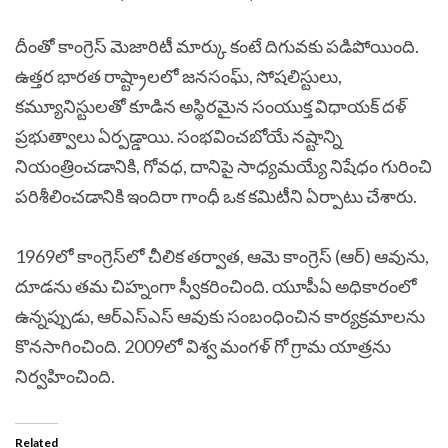
దీంతో కాంగ్రెస్ మెజారిటీ మార్కు కంటే దిగువకు పడిపోయింది.
ఉత్తర భారత రాష్ట్రాలలో జనసంఘ్, సోషలిస్టులు,
కమ్యూనిస్టులతో కూడిన అస్థిరమైన సంయుక్త విధాయక్ దళ్
ప్రభుత్వాలు ఏర్పడ్డాయి. సంభవించబోయే నష్టాన్ని
నియంత్రించడానికి, గోవధ, దానిపై సాధ్యమయ్యే నిషేధం గురించి
పరిశీలించడానికి ఇందిరా గాంధీ ఒక కమిటీని ఏర్పాటు చేశారు.
1969లో కాంగ్రెస్‌లో చీలిక తర్వాత, ఆమె కాంగ్రెస్ (ఆర్) ఆవును,
దూడను తమ చిహ్నంగా స్వీకరించింది. యూపీఏ అధికారంలో
ఉన్నప్పుడు, ఆర్‌ఎస్‌ఎస్ ఆవుకు సంబంధించిన కార్యక్రమాలను
కొనసాగించింది. 2009లో విశ్వ మంగళ్ గో గ్రామ యాత్రను
నిర్వహించింది.
Related