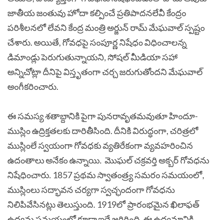
జాతీయ జంతువు హోదా కల్పించే ప్రతిపాదనలేవీ కేంద్రం
పరిశీలనలో లేవని కేంద్ర మంత్రి అర్జున్‌ రామ్‌ మేఘవాల్‌ స్పష్టం
చేశారు. అయితే, గోవధపై సంపూర్ణ నిషేధం విధించాలన్న
డిమాండ్లు పెరుగుతున్నాయని, సోషల్‌ మీడియా సహా
అన్నిచోట్లా దీనిపై విస్తృతంగా చర్చ జరుగుతోందని మేఘవాల్‌
అంగీకరించారు.
ఈ సమస్య శతాబ్దానికి పైగా పునరావృతమవుతూ హిందూ-
ముస్లిం ఉద్రిక్తతలకు దారితీసింది. దీనికి విరుద్ధంగా, చరిత్రలో
ముస్లింలే స్వయంగా గోవధకు వ్యతిరేకంగా వ్యవహరించిన
ఉదంతాలు అనేకం ఉన్నాయి. మొఘల్ చక్రవర్తి అక్బర్ గోవధను
నిషేధించారు. 1857 ప్రథమ స్వాతంత్ర్య సమరం సమయంలో,
ముస్లింలు సద్భావన చర్యగా స్వచ్ఛందంగా గోవధను
నిలిపివేసినట్లు తెలుస్తుంది. 1919లో ప్రారంభమైన ఖిలాఫత్
ఉద్యమ సమయంలో కూడా ఇదే జరిగింది. ఈ ఉద్యమానికి