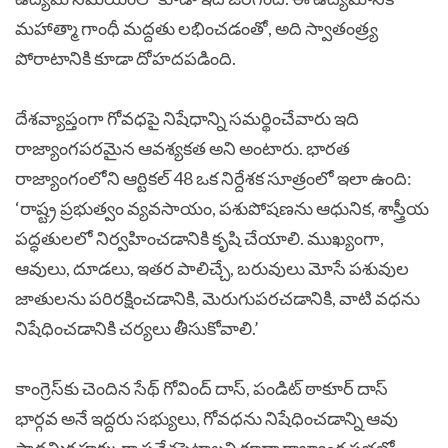
మహాత్మా గాంధీ మద్దతు లభించడంతో, అది స్వాతంత్ర్య
పోరాటానికి కూడా దోహదపడింది.
దేశవ్యాప్తంగా గోవధపై నిషేధాన్ని సమర్థించేవారు ఇది
రాజ్యాంగపరమైన ఆవశ్యకత అని అంటారు. భారత
రాజ్యాంగంలోని ఆర్టికల్ 48 ఒక నిర్దేశక సూత్రంలో ఇలా ఉంది:
‘రాష్ట్ర ప్రభుత్వం వ్యవసాయం, పశుపోషణను ఆధునిక, శాస్త్రీయ
పద్ధతులలో నిర్వహించడానికి కృషి చేయాలి. ముఖ్యంగా,
ఆవులు, దూడలు, ఇతర పాలిచ్చే, బరువులు మోసే పశువుల
జాతులను పరిరక్షించడానికి, మెరుగుపరచడానికి, వాటి వధను
నిషేధించడానికి చర్యలు తీసుకోవాలి.’
కాంగ్రెస్‌కు చెందిన సేథ్ గోవింద్ దాస్, పండిట్ ఠాకూర్ దాస్
భార్గవ అనే ఇద్దరు సభ్యులు, గోవధను నిషేధించడాన్ని ఆవు