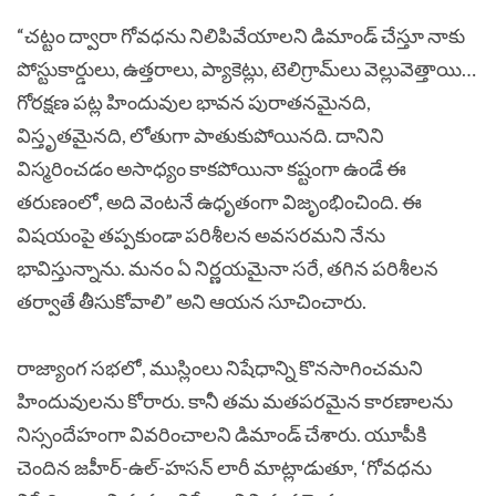
“చట్టం ద్వారా గోవధను నిలిపివేయాలని డిమాండ్ చేస్తూ నాకు
పోస్టుకార్డులు, ఉత్తరాలు, ప్యాకెట్లు, టెలిగ్రామ్‌లు వెల్లువెత్తాయి…
గోరక్షణ పట్ల హిందువుల భావన పురాతనమైనది,
విస్తృతమైనది, లోతుగా పాతుకుపోయినది. దానిని
విస్మరించడం అసాధ్యం కాకపోయినా కష్టంగా ఉండే ఈ
తరుణంలో, అది వెంటనే ఉధృతంగా విజృంభించింది. ఈ
విషయంపై తప్పకుండా పరిశీలన అవసరమని నేను
భావిస్తున్నాను. మనం ఏ నిర్ణయమైనా సరే, తగిన పరిశీలన
తర్వాతే తీసుకోవాలి” అని ఆయన సూచించారు.
రాజ్యాంగ సభలో, ముస్లింలు నిషేధాన్ని కొనసాగించమని
హిందువులను కోరారు. కానీ తమ మతపరమైన కారణాలను
నిస్సందేహంగా వివరించాలని డిమాండ్ చేశారు. యూపీకి
చెందిన జహీర్-ఉల్-హసన్ లారీ మాట్లాడుతూ, ‘గోవధను