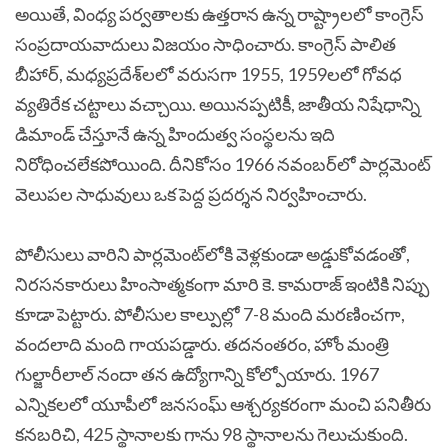
అయితే, వింధ్య పర్వతాలకు ఉత్తరాన ఉన్న రాష్ట్రాలలో కాంగ్రెస్
సంప్రదాయవాదులు విజయం సాధించారు. కాంగ్రెస్ పాలిత
బీహార్, మధ్యప్రదేశ్‌లలో వరుసగా 1955, 1959లలో గోవధ
వ్యతిరేక చట్టాలు వచ్చాయి. అయినప్పటికీ, జాతీయ నిషేధాన్ని
డిమాండ్ చేస్తూనే ఉన్న హిందుత్వ సంస్థలను ఇది
నిరోధించలేకపోయింది. దీనికోసం 1966 నవంబర్‌లో పార్లమెంట్
వెలుపల సాధువులు ఒక పెద్ద ప్రదర్శన నిర్వహించారు.
పోలీసులు వారిని పార్లమెంట్‌లోకి వెళ్లకుండా అడ్డుకోవడంతో,
నిరసనకారులు హింసాత్మకంగా మారి కె. కామరాజ్ ఇంటికి నిప్పు
కూడా పెట్టారు. పోలీసుల కాల్పుల్లో 7-8 మంది మరణించగా,
వందలాది మంది గాయపడ్డారు. తదనంతరం, హోం మంత్రి
గుల్జారీలాల్ నందా తన ఉద్యోగాన్ని కోల్పోయారు. 1967
ఎన్నికలలో యూపీలో జనసంఘ్ ఆశ్చర్యకరంగా మంచి పనితీరు
కనబరిచి, 425 స్థానాలకు గాను 98 స్థానాలను గెలుచుకుంది.