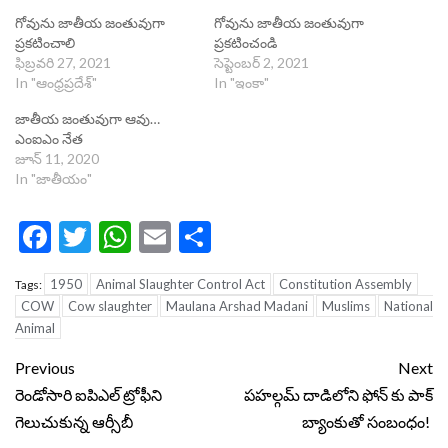
గోవును జాతీయ జంతువుగా
గోవును జాతీయ జంతువుగా
ప్రకటించాలి
ప్రకటించండి
ఫిబ్రవరి 27, 2021
సెప్టెంబర్ 2, 2021
In "ఆంధ్రప్రదేశ్"
In "ఇంకా"
జాతీయ జంతువుగా ఆవు…
ఎంఐఎం నేత
జూన్ 11, 2020
In "జాతీయం"
Facebook
Twitter
WhatsApp
Email
Share
1950
Animal Slaughter Control Act
Constitution Assembly
Tags:
COW
Cow slaughter
Maulana Arshad Madani
Muslims
National
Animal
Continue
Previous
Next
Reading
రెండోసారి ఐపిఎల్ ట్రోఫీని
పహల్గమ్ దాడిలోని ఫోన్ కు పాక్
గెలుచుకున్న ఆర్సీబీ
బ్యాంకుతో సంబంధం!