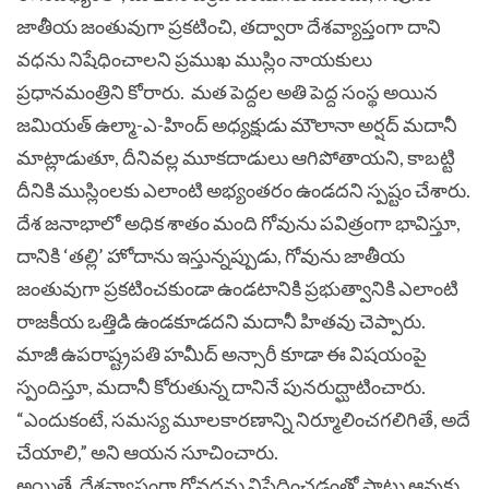
జాతీయ జంతువుగా ప్రకటించి, తద్వారా దేశవ్యాప్తంగా దాని
వధను నిషేధించాలని ప్రముఖ ముస్లిం నాయకులు
ప్రధానమంత్రిని కోరారు.
మత పెద్దల అతి పెద్ద సంస్థ అయిన
జమియత్ ఉల్మా-ఎ-హింద్ అధ్యక్షుడు మౌలానా అర్షద్ మదానీ
మాట్లాడుతూ, దీనివల్ల మూకదాడులు ఆగిపోతాయని, కాబట్టి
దీనికి ముస్లింలకు ఎలాంటి అభ్యంతరం ఉండదని స్పష్టం చేశారు.
దేశ జనాభాలో అధిక శాతం మంది గోవును పవిత్రంగా భావిస్తూ,
దానికి ‘తల్లి’ హోదాను ఇస్తున్నప్పుడు, గోవును జాతీయ
జంతువుగా ప్రకటించకుండా ఉండటానికి ప్రభుత్వానికి ఎలాంటి
రాజకీయ ఒత్తిడి ఉండకూడదని మదానీ హితవు చెప్పారు.
మాజీ ఉపరాష్ట్రపతి హమీద్ అన్సారీ కూడా ఈ విషయంపై
స్పందిస్తూ, మదానీ కోరుతున్న దానినే పునరుద్ఘాటించారు.
“ఎందుకంటే, సమస్య మూలకారణాన్ని నిర్మూలించగలిగితే, అదే
చేయాలి,” అని ఆయన సూచించారు.
అయితే, దేశవ్యాప్తంగా గోవధను నిషేధించడంతో పాటు ఆవుకు