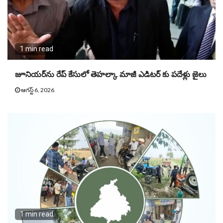
1 min read
జూనియ‌ర్‌ను రేప్ కేసులో తెహ‌ల్కా మాజీ ఎడిట‌ర్ కు పదేళ్లు జైలు
ఆగస్ట్ 6, 2026
1 min read