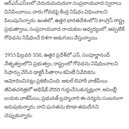
ఆర్‌ఎస్‌ఎస్‌లలో చెదురుమదురుగా సంప్రదాయవాద స్వరాలు
వినిపించాయి, వారు గోవధపై కేంద్ర నిషేధం విధించాలని
పిలుపునిచ్చారు. ఇంతలో, ఉత్తర భారతదేశంలోని కాంగ్రెస్ రాష్ట్ర
ప్రభుత్వాలు, సంప్రదాయవాద నాయకుల ఆధ్వర్యంలో, అప్పటికే
గోవధను నిషేధించే దిశగా అడుగులు వేస్తున్నాయి.
1955 ఫిబ్రవరి 10న, ఉత్తర ప్రదేశ్‌లో ఎస్. సంపూర్ణానంద్
నేతృత్వంలోని ప్రభుత్వం, రాష్ట్రంలో గోవధను నిషేధించాలని
సిఫార్సు చేసిన డాక్టర్ సీతారాం కమిటీ నివేదికను
ఆమోదించినట్లు ప్రకటించింది. అటల్ బిహారీ వాజ్‌పేయి
జీవితచరిత్రలో అభిషేక్ చౌదరి గుర్తుచేసుకున్నట్లుగా, అసెంబ్లీ
బయట వాజ్‌పేయి, ప్రభుదత్ బ్రహ్మచారి ఈ చర్యను సంబరంగా
జరుపుకున్నారు. దాని ఘనతను కూడా తమదేనని
చెప్పుకున్నారు.