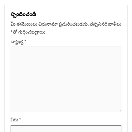
స్పందించండి
మీ ఈమెయిలు చిరునామా ప్రచురించబడదు.
తప్పనిసరి ఖాళీలు
*
‌తో గుర్తించబడ్డాయి
వ్యాఖ్య
*
పేరు
*