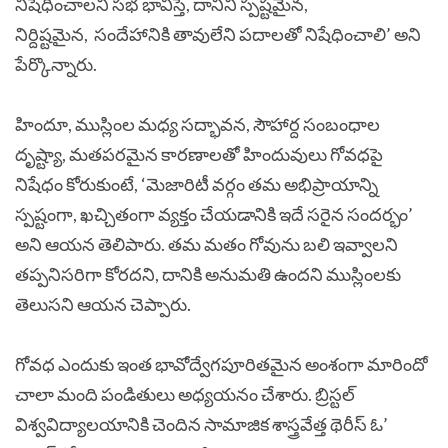
నిషేధించాలని సభ భావిస్తే, దానిని స్పష్టమైన,
నిర్దిష్టమైన, సందేహానికి తావులేని పదాలతో నిషేధించాలి’ అని
పేర్కొన్నారు.
హిందూ, ముస్లింల మధ్య సద్భావన, సౌహార్ద సంబంధాల
దృష్ట్యా, మతపరమైన కారణాలతో హిందువులు గోవధపై
నిషేధం కోరుకుంటే, ‘మెజారిటీ వర్గం తమ అభిప్రాయాన్ని
స్పష్టంగా, ఖచ్చితంగా వ్యక్తం చేయడానికి ఇదే సరైన సందర్భం’
అని ఆయన తెలిపారు. తమ మతం గోవును బలి ఇవ్వాలని
తప్పనిసరిగా కోరదని, దానికి అనుమతి ఉందని ముస్లింలకు
తెలుసని ఆయన చెప్పారు.
గోవధ ఎందుకు ఇంత భావోద్వేగపూరితమైన అంశంగా మారిందో
చాలా మంది పండితులు అధ్యయనం చేశారు. బ్రిస్టల్
విశ్వవిద్యాలయానికి చెందిన సామాజిక శాస్త్రవేత్త థెరీస్ ఓ’