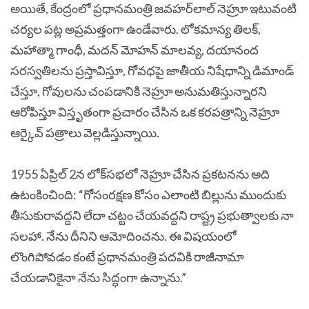
అయితే, కేంద్రంలో ప్రధానమంత్రి జవహర్‌లాల్ నెహ్రూ ఇటువంటి
చర్యల పట్ల అప్రమత్తంగా ఉండేవారు. లోకమాన్య తిలక్,
మహాత్మా గాంధీ, మదన్ మోహన్ మాలవ్య, దయానంద
సరస్వతిలను ప్రస్తావిస్తూ, గోవధపై జాతీయ నిషేధాన్ని డిమాండ్
చేస్తూ, గోవులను చంపడానికి నెహ్రూ అనుమతిస్తున్నారని
ఆరోపిస్తూ విస్తృతంగా ప్రచారం చేసిన ఒక కరపత్రాన్ని నెహ్రూ
ఆర్కైవ్ పత్రాలు వెల్లడిస్తున్నాయి.
1955 ఏప్రిల్ 2న లోక్‌సభలో నెహ్రూ చేసిన ప్రకటనను అది
ఉటంకించింది: “గోసంరక్షణ కోసం ఎలాంటి బిల్లును ముందుకు
తీసుకురావద్దని లేదా చట్టం చేయవద్దని రాష్ట్ర ప్రభుత్వాలకు నా
సలహా. నేను దీనిని ఆమోదించను. ఈ విషయంలో
లొంగిపోవడం కంటే ప్రధానమంత్రి పదవికి రాజీనామా
చేయడానికైనా నేను సిద్ధంగా ఉన్నాను.”