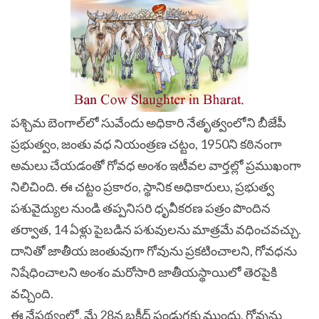
పశ్చిమ బెంగాల్‌లో సువేందు అధికారి నేతృత్వంలోని బీజేపీ
ప్రభుత్వం, జంతు వధ నియంత్రణ చట్టం, 1950ని కఠినంగా
అమలు చేయడంతో గోవధ అంశం ఇటీవల వార్తల్లో ప్రముఖంగా
నిలిచింది. ఈ చట్టం ప్రకారం, స్థానిక అధికారులు, ప్రభుత్వ
పశువైద్యుల నుండి తప్పనిసరి ధృవీకరణ పత్రం పొందిన
తర్వాత, 14 ఏళ్లు పైబడిన పశువులను మాత్రమే వధించవచ్చు.
దానితో జాతీయ జంతువుగా గోవును ప్రకటించాలని, గోవధను
నిషేధించాలని అంశం మరోసారి జాతీయస్థాయిలో తెరపైకి
వచ్చింది.
ఈ నేపథ్యంలో, మే 28న బక్రీద్ పండుగకు ముందు, గోవును