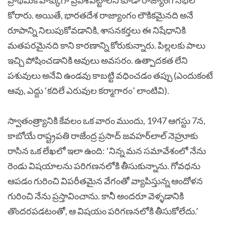
ప్రాథమిక హక్కుగా ప్రవేశపెట్టాలని కూడా రాజ్యాంగ సభలో
కోరారు. అయితే, భారతదేశ రాజ్యాంగం లౌకికమైనది అనే
రూపాన్ని నిలుపుకోవడానికి, శాసనకర్తలు ఈ నిషేధానికి
మతపరమైనది కాని కారణాన్ని కోరుకున్నారు. పిల్లలకు పాలు
ఇచ్చి పోషించడానికి ఆవులు అవసరం. ఉత్పాదకత లేని
పశువులు అనేవి ఉండవు కాబట్టి వధించడం తప్పు (ఎందుకంటే
ఆవు, ఎద్దు ‘కదిలే ఎరువుల కర్మాగారం’ లాంటివి).
స్వాతంత్ర్యానికి కేవలం ఒక వారం ముందు, 1947 ఆగస్టు 7న,
కాబోయే రాష్ట్రపతి రాజేంద్ర ప్రసాద్ జవహర్‌లాల్ నెహ్రూకు
రాసిన ఒక లేఖలో ఇలా ఉంది: ‘నిన్న మన సమావేశంలో నేను
రెండు విషయాలను పరిగణనలోకి తీసుకున్నాను. గోవధను
ఆపడం గురించి విపరీతమైన వేగంతో వ్యాపిస్తున్న ఆందోళన
గురించి నేను ప్రస్తావించాను. కానీ అందరూ వెళ్ళడానికి
తొందరపడటంతో, ఆ విషయం పరిగణనలోకి తీసుకోలేదు.’