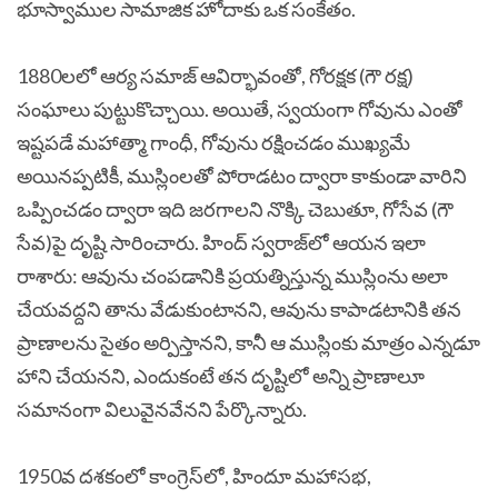
భూస్వాముల సామాజిక హోదాకు ఒక సంకేతం.
1880లలో ఆర్య సమాజ్ ఆవిర్భావంతో, గోరక్షక (గౌ రక్ష)
సంఘాలు పుట్టుకొచ్చాయి. అయితే, స్వయంగా గోవును ఎంతో
ఇష్టపడే మహాత్మా గాంధీ, గోవును రక్షించడం ముఖ్యమే
అయినప్పటికీ, ముస్లింలతో పోరాడటం ద్వారా కాకుండా వారిని
ఒప్పించడం ద్వారా ఇది జరగాలని నొక్కి చెబుతూ, గోసేవ (గౌ
సేవ)పై దృష్టి సారించారు. హింద్ స్వరాజ్‌లో ఆయన ఇలా
రాశారు: ఆవును చంపడానికి ప్రయత్నిస్తున్న ముస్లింను అలా
చేయవద్దని తాను వేడుకుంటానని, ఆవును కాపాడటానికి తన
ప్రాణాలను సైతం అర్పిస్తానని, కానీ ఆ ముస్లింకు మాత్రం ఎన్నడూ
హాని చేయనని, ఎందుకంటే తన దృష్టిలో అన్ని ప్రాణాలూ
సమానంగా విలువైనవేనని పేర్కొన్నారు.
1950వ దశకంలో కాంగ్రెస్‌లో, హిందూ మహాసభ,