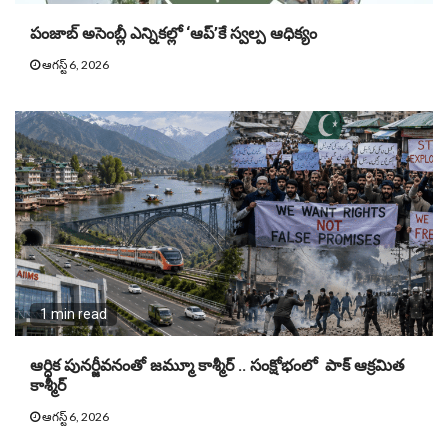
పంజాబ్ అసెంబ్లీ ఎన్నికల్లో ‘ఆప్’కే స్వల్ప ఆధిక్యం
ఆగస్ట్ 6, 2026
1 min read
ఆర్ధిక పునర్జీవనంతో జమ్మూ కాశ్మీర్ .. సంక్షోభంలో పాక్ ఆక్రమిత
కాశ్మీర్
ఆగస్ట్ 6, 2026