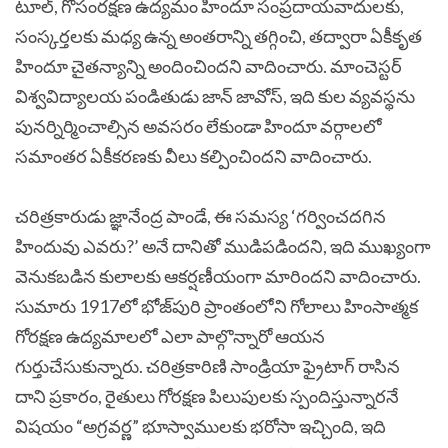
టూల్, గోసంరక్షణ ఉద్యమం హిందూ సంప్రదాయవాదులకు,
సంస్కర్తలకు మధ్య ఉన్న అంతరాన్ని తగ్గించి, తద్వారా ఏకీకృత
హిందూ చైతన్యాన్ని అందించిందని వాదించారు. మాంచెస్టర్
విశ్వవిద్యాలయ పండితుడు జాన్ జావోస్, ఇది కుల వ్యవస్థను
పునర్నిర్మించాల్సిన అవసరం లేకుండా హిందూ వర్గాలలో
సమాంతర ఏకీకరణకు వీలు కల్పించిందని వాదించారు.
చరిత్రకారుడు జ్ఞానేంద్ర పాండే, ఈ సమస్య ‘గర్వించదగిన
హిందువు ఎవరు?’ అనే దానితో ముడిపడిందని, ఇది ముఖ్యంగా
వెనుకబడిన కులాలకు ఆకర్షణీయంగా మారిందని వాదించారు.
సుమారు 1917లో భోజ్‌పురి ప్రాంతంలోని గోలాలు హింసాత్మక
గోరక్షణ ఉద్యమాలలో ఎలా పాల్గొన్నారో ఆయన
గుర్తుచేసుకున్నారు. చరిత్రకారిణి సాండ్రియా ఫ్రైటాగ్ రాసిన
దాని ప్రకారం, రైతులు గోరక్షణ పిలుపులకు స్పందిస్తున్నారనే
విషయం “అగ్రవర్ణ” భూస్వాములకు భరోసా ఇచ్చింది, ఇది