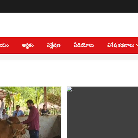
తీయం
ఆర్థికం
విశ్లేషణ
వీడియోలు
విశేష కథనాలు