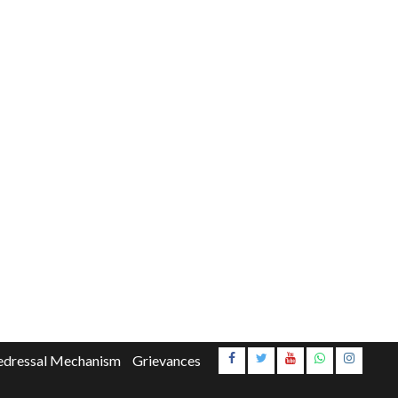
Instagr
edressal Mechanism
Grievances
Youtube