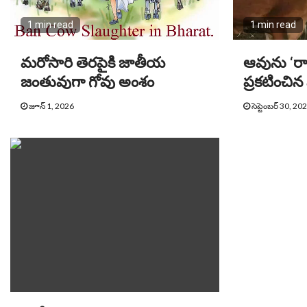
1 min read
1 min read
మరోసారి తెరపైకి జాతీయ
ఆవును ‘ర
జంతువుగా గోవు అంశం
ప్రకటించిన
జూన్ 1, 2026
సెప్టెంబర్ 30, 20