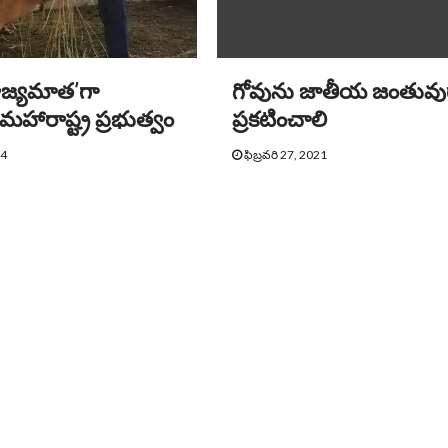
ాజ్యమాత’గా
గోవును జాతీయ జంతువు
 మహారాష్ట్ర ప్రభుత్వం
ప్రకటించాలి
24
ఫిబ్రవరి 27, 2021