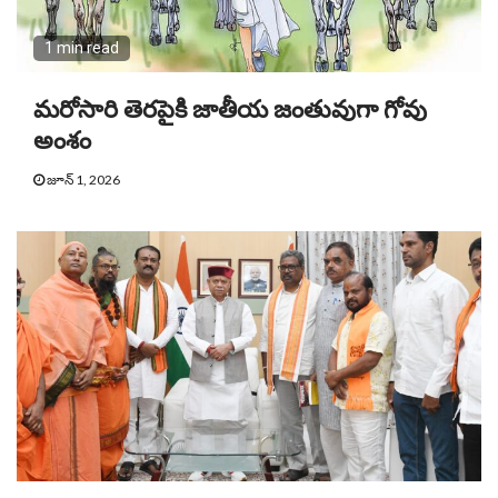
1 min read
మరోసారి తెరపైకి జాతీయ జంతువుగా గోవు
అంశం
జూన్ 1, 2026