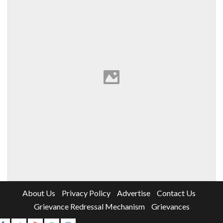
About Us
Privacy Policy
Advertise
Contact Us
Grievance Redressal Mechanism
Grievances