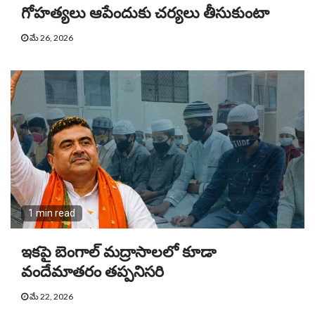
గోహత్యలు ఆపేందుకు చర్యలు తీసుకుంటా
మే 26, 2026
1 min read
ఇకపై బెంగాల్ మద్రాసాలలో కూడా
వందేమాతరం తప్పనిసరి
మే 22, 2026