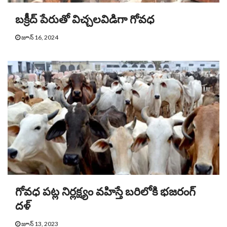
బక్రీద్ పేరుతో విచ్చలవిడిగా గోవధ
జూన్ 16, 2024
గోవధ పట్ల నిర్లక్ష్యం వహిస్తే బరిలోకి భజరంగ్
దళ్
జూన్ 13, 2023