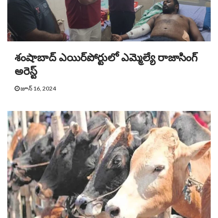
శంషాబాద్ ఎయిర్‌పోర్టులో ఎమ్మెల్యే రాజాసింగ్
అరెస్ట్
జూన్ 16, 2024