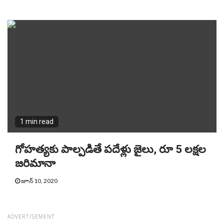
1 min read
గోహత్యకు పాల్పడితే పదేళ్లు జైలు, రూ 5 లక్షల
జరిమానా
జూన్ 10, 2020
ADVERTISEMENT