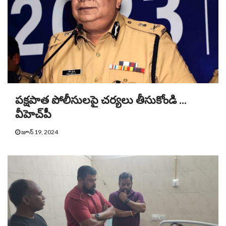
పక్షపాత పోలీసులపై చర్యలు తీసుకోండి …
వీహెచ్‌పీ
జూన్ 19, 2024