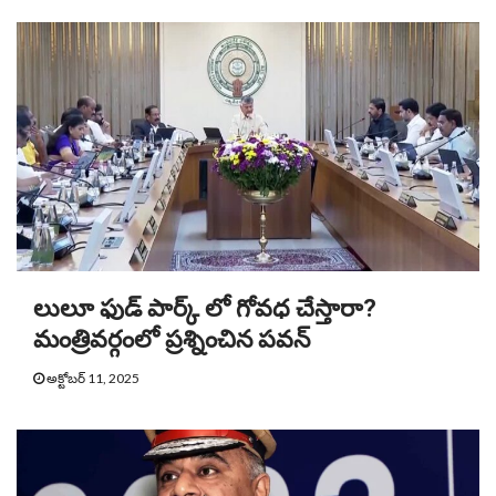
లులూ ఫుడ్ పార్క్ లో గోవధ చేస్తారా?
మంత్రివర్గంలో ప్రశ్నించిన పవన్
అక్టోబర్ 11, 2025