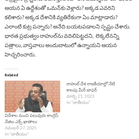
ఆయన ఏ ఉద్దేశంతో ఒమన్‌కు వెళ్లారు? అక్కడ ఎవరిని
కలిశారు? అక్కడ దేశానికి వ్యతిరేకంగా ఏం మాట్లాడారు?
ఎలాంటి కుట్ర పన్నారు? అనేది బయటపడాలని స్పష్టం చేశారు.
భారత ప్రభుత్వం రాహుల్‌ను వదిలిపెట్టదని, లెక్కలేనన్ని
పత్రాలు, వాస్తవాలు అందుబాటులో ఉన్నాయని ఆయన
హెచ్చరించారు.
Related
రాహుల్ దేశ రాజకీయాల్లో నేటి
కాలపు మీర్ జాఫర్
మార్చి 21, 2023
In "జాతీయం"
విదేశాల నుంచి పలువురు కాంగ్రెస్
నేతల ఎక్స్ ఖాతాలు
నవంబర్ 27, 2025
In "జాతీయం"