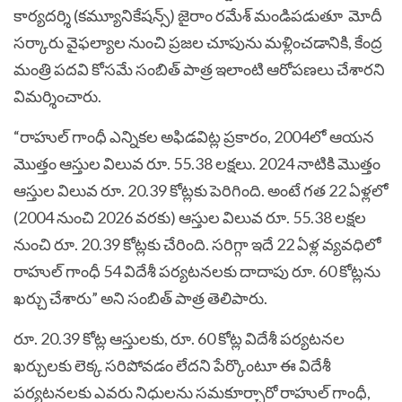
కార్యదర్శి (కమ్యూనికేషన్స్) జైరాం రమేశ్ మండిపడుతూ మోదీ
సర్కారు వైఫల్యాల నుంచి ప్రజల చూపును మళ్లించడానికి, కేంద్ర
మంత్రి పదవి కోసమే సంబిత్ పాత్ర ఇలాంటి ఆరోపణలు చేశారని
విమర్శించారు.
“రాహుల్ గాంధీ ఎన్నికల అఫిడవిట్ల ప్రకారం, 2004లో ఆయన
మొత్తం ఆస్తుల విలువ రూ. 55.38 లక్షలు. 2024 నాటికి మొత్తం
ఆస్తుల విలువ రూ. 20.39 కోట్లకు పెరిగింది. అంటే గత 22 ఏళ్లలో
(2004 నుంచి 2026 వరకు) ఆస్తుల విలువ రూ. 55.38 లక్షల
నుంచి రూ. 20.39 కోట్లకు చేరింది. సరిగ్గా ఇదే 22 ఏళ్ల వ్యవధిలో
రాహుల్ గాంధీ 54 విదేశీ పర్యటనలకు దాదాపు రూ. 60 కోట్లను
ఖర్చు చేశారు” అని సంబిత్ పాత్ర తెలిపారు.
రూ. 20.39 కోట్ల ఆస్తులకు, రూ. 60 కోట్ల విదేశీ పర్యటనల
ఖర్చులకు లెక్క సరిపోవడం లేదని పేర్కొంటూ ఈ విదేశీ
పర్యటనలకు ఎవరు నిధులను సమకూర్చారో రాహుల్ గాంధీ,