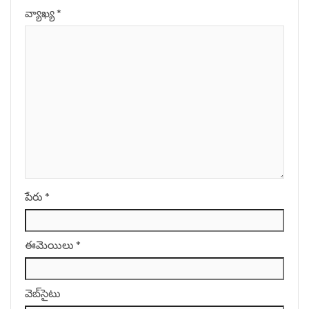
వ్యాఖ్య
*
పేరు
*
ఈమెయిలు
*
వెబ్‌సైటు