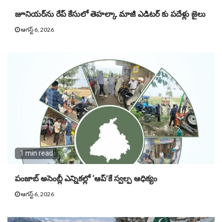
జూనియ‌ర్‌ను రేప్ కేసులో తెహ‌ల్కా మాజీ ఎడిట‌ర్ కు పదేళ్లు జైలు
ఆగస్ట్ 6, 2026
1 min read
పంజాబ్ అసెంబ్లీ ఎన్నికల్లో ‘ఆప్’కే స్వల్ప ఆధిక్యం
ఆగస్ట్ 6, 2026