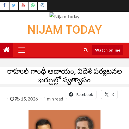
Skip
Instagram
to
Youtube
content
NIJAM TODAY
Primary
Watch online
Menu
రాహుల్ గాంధీ ఆదాయం, విదేశీ పర్యటనల
ఖర్చుల్లో వ్యత్యాసం
Facebook
X
మే 15, 2026
1 min read