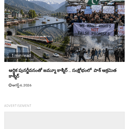
1 min read
ఆర్ధిక పునర్జీవనంతో జమ్మూ కాశ్మీర్ .. సంక్షోభంలో పాక్ ఆక్రమిత
కాశ్మీర్
ఆగస్ట్ 6, 2026
ADVERTISEMENT