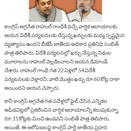
కాంగ్రెస్ అగ్రనేత రాహుల్ గాంధీకి వచ్చే వార్షిక ఆదాయాలకు,
ఆయన విదేశీ పర్యటనలకు చేస్తున్న ఖర్చులకు మధ్య స్పష్టమైన
వ్యత్యాసం ఉందని
బీజేపీ జాతీయ అధికార ప్రతినిధి సంబిత్
పాత్ర తెలిపా
రు. విదేశీ పర్యటనల్లో ఖర్చు చేస్తున్న నిధుల
మూలాలను రాహుల్ వెల్లడించాలని ఆయన డిమాండ్
చేశారు. రాహుల్ గాంధీ గత 22 ఏళ్లలో 54 విదేశీ
పర్యటనలకు వెళ్లారని, వాటి మొత్తం ఖర్చు రూ.60 కోట్ల దాకా
అయిందని ఆయన చెప్పారు.
కానీ కాంగ్రెస్ అగ్రనేత గత పదేళ్లలో ఫైల్ చేసిన ఎన్నికల
అఫిడవిట్లలో ప్రకటించిన వార్షిక ఆదాయాలన్నీ కలుపుకున్నా
రూ.11 కోట్లకు మించి ఉండవని సంబిత్ పాత్ర తెలిపారు.
అయితే, ఈ ఆరోపణలపై కాంగ్రెస్ పార్టీ జాతీయ ప్రధాన