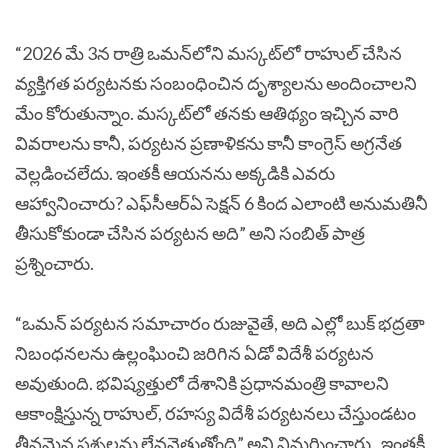
“2026 మే 3న రాత్రి ఒమన్‌లోని మస్కట్‌లో రాహుల్ చేసిన
వ్యక్తిగత పర్యటనకు సంబంధించిన దృశ్యాలను అందించాలని
మేం కోరుతున్నాం. మస్కట్‌లో తనకు ఆతిథ్యం ఇచ్చిన వారి
వివరాలను కానీ, పర్యటన ప్రణాళికను కానీ కాంగ్రెస్ అగ్రనేత
వెల్లడించలేదు. ఇంతకీ ఆయనను అక్కడికి ఎవరు
ఆహ్వానించారు? ఎఫ్‌సీఆర్‌ఏ సెక్షన్ 6 కింద ఎలాంటి అనుమతినీ
తీసుకోకుండా చేసిన పర్యటన అది” అని సంబిత్ పాత్ర
ప్రశ్నించారు.
“ఒమన్‌ పర్యటన సమాచారం రుజువైతే, అది ఎల్లో బుక్ భద్రతా
నిబంధనలను ఉల్లంఘించి జరిగిన ఏడో విదేశీ పర్యటన
అవుతుంది. భవిష్యత్తులో దేశానికి ప్రధానమంత్రి కావాలని
ఆకాంక్షిస్తున్న రాహుల్, రహస్య విదేశీ పర్యటనలు చేస్తుండటం
తీవ్రమైన ప్రశ్నలను లేవనెత్తుతోంది” అని విమర్శించారు.
ఇంతకీ