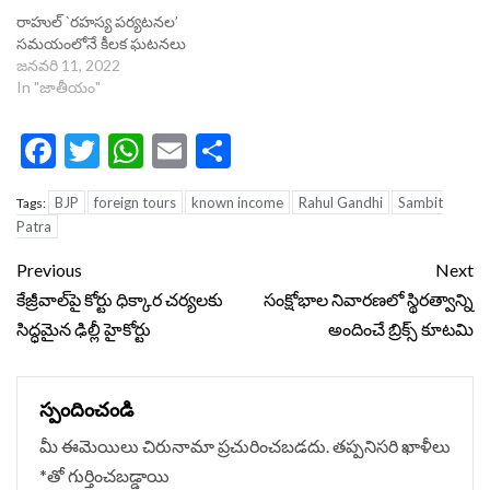
రాహుల్ `రహస్య పర్యటనల’
సమయంలోనే కీలక ఘటనలు
జనవరి 11, 2022
In "జాతీయం"
Facebook
Twitter
WhatsApp
Email
Share
BJP
foreign tours
known income
Rahul Gandhi
Sambit
Tags:
Patra
Continue
Previous
Next
Reading
కేజ్రీవాల్‌పై కోర్టు ధిక్కార చర్యలకు
సంక్షోభాల నివారణలో స్థిరత్వాన్ని
సిద్ధమైన ఢిల్లీ హైకోర్టు
అందించే బ్రిక్స్ కూటమి
స్పందించండి
మీ ఈమెయిలు చిరునామా ప్రచురించబడదు.
తప్పనిసరి ఖాళీలు
*
‌తో గుర్తించబడ్డాయి