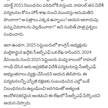
యాక్ట్ 2015 నిబంధనల పరిధిలోకి వస్తుంది. రాహుల్ తన విదేశీ
పర్యటనల కోసం హోం శాఖ నుంచి ముందస్తు అనుమతిని
పొందారా? ఆ పత్రాలు ఎక్కడ ఉన్నాయి? ఆయన ఆదాయపు
పన్ను వివరాలను వెల్లడించారా?” అని సంబిత్ పాత్ర ప్రశ్నలు
సంధించారు.
ఇలా ఉండగా, 2025 సెప్టెంబరులో కాంగ్రెస్ అధ్యక్షుడు
మల్లికార్జున ఖర్గేకు సీఆర్పీఎఫ్ ఒక లేఖ రాసిందని, 2024
డిసెంబరు నుంచి 2025 సెప్టెంబరు మధ్య కాలంలో రాహుల్
గాంధీ చేసిన ఆరు అప్రకటిత విదేశీ పర్యటనలపై సీఆర్పీఎఫ్
అభ్యంతరాలు వ్యక్తం చేసిందని ఆయన తెలిపారు. ఈ
పర్యటనలన్నీ ఎస్పీజీ రక్షణకు సంబంధించిన ఎల్లో బుక్
నిబంధనలను ఉల్లంఘించి జరగడంతో అత్యంత
ఆందోళనకరమైన అంశమని ఈ లేఖలో సీఆర్పీఎఫ్ పేర్కొందని
ఆయన చెప్పారు.