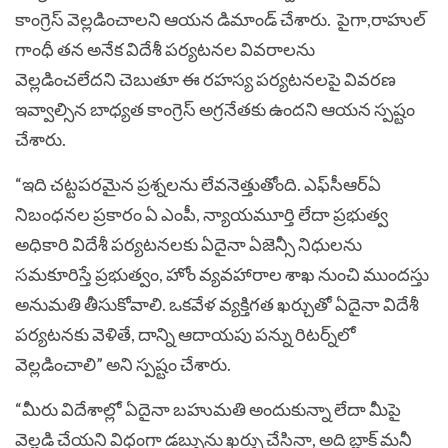
కాంగ్రెస్ వెల్లడించాలని ఆయన డిమాండ్ చేశారు. పైగా,రాహుల్
గాంధీ తన అనేక విదేశీ పర్యటనల వివరాలను
వెల్లడించలేదని చెబుతూ ఈ రహస్య పర్యటనలపై వివరణ
ఇవ్వాల్సిన బాధ్యత కాంగ్రెస్ అగ్రనేతకు ఉందని ఆయన స్పష్టం
చేశారు.
“ఇది చట్టపరమైన ప్రశ్నలను లేవనెత్తుతోంది. ఎఫ్‌సీఆర్‌ఏ
నిబంధనల ప్రకారం ఏ ఎంపీ, న్యాయమూర్తి లేదా ప్రభుత్వ
అధికారి విదేశీ పర్యటనలకు ఏదైనా ఏజెన్సీ నిధులను
సమకూరిస్తే ప్రభుత్వం, హోం వ్యవహారాల శాఖ నుంచి ముందస్తు
అనుమతి తీసుకోవాలి. ఒకవేళ వ్యక్తిగత ఖర్చుతో ఏదైనా విదేశీ
పర్యటనకు వెళితే, దాన్ని ఆదాయపు పన్ను రిటర్న్‌లో
వెల్లడించాలి” అని స్పష్టం చేశారు.
“మీరు విదేశాల్లో ఏదైనా బహుమతి అందుకున్నా లేదా మీపై
వెల్లడి చేయని విధంగా డబ్బును ఖర్చు చేసినా, అది బ్లాక్ మనీ