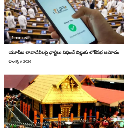
1 min read
యూపీఐ లావాదేవీలపై ఛార్జీలు విధించే బిల్లుకు లోక్‌సభ ఆమోదం
ఆగస్ట్ 6, 2026