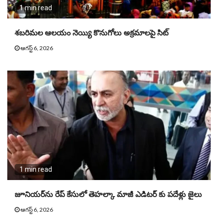
1 min read
శబరిమల ఆలయం నెయ్యి కొనుగోలు అక్రమాలపై సిట్
ఆగస్ట్ 6, 2026
1 min read
జూనియ‌ర్‌ను రేప్ కేసులో తెహ‌ల్కా మాజీ ఎడిట‌ర్ కు పదేళ్లు జైలు
ఆగస్ట్ 6, 2026