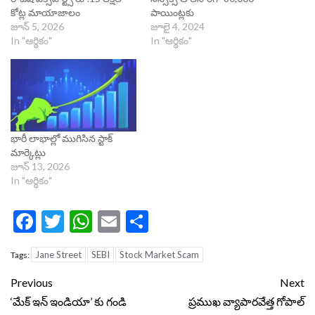
కోట్ల మాయాజాలం
పాయింట్లకు
జూన్ 5, 2026
జూలై 4, 2024
In "ఆర్థికం"
In "ఆర్థికం"
భారీ లాభాల్లో ముగిసిన స్టాక్
మార్కెట్లు
జూన్ 13, 2026
In "ఆర్థికం"
Facebook
Twitter
WhatsApp
Email
Share
Jane Street
SEBI
Stock Market Scam
Tags:
Continue
Previous
Next
Reading
‘మేక్‌ ఇన్‌ ఇండియా’ కు గండి
ప్రముఖ వ్యాపారవేత్త గోపాల్‌