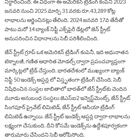
నిర్ధారించింది. ఈ విధంగా ఈ అమెరికన్ ట్రేడింగ్ కంపెనీ 2023
జనవరి నుంచి 2025 మార్చి 31 వరకు రూ.43,289 కోట్ల
లాభాలను ఆర్జించినట్లు తేలింది.
2024 జనవరి 17వ తేదీతో
పాటు మరో 14 బ్యాంక్ నిఫ్టీ ఎక్స్‌పైరీ డేట్లలో జెన్ స్ట్రీట్
అనుసరించిన విధానాలను సెబీ పరిశీలించింది.
జేన్ స్ట్రీట్ గ్రూప్ ఒక అమెరికన్ ట్రేడింగ్ కంపెనీ, ఇది అధునాతన
టెక్నాలజీ, గణిత ఆధారిత మోడల్స్ ద్వారా ప్రపంచవ్యాప్తంగా
మార్కెట్లలో ట్రేడ్ చేస్తుంది. భారతదేశంలో ముఖ్యంగా బ్యాంక్
నిఫ్టీ 50 ఇండెక్స్ ఆప్షన్ల లో విస్తృతంగా ట్రేడింగ్ చేసింది.
సెబీ
నిషేధించిన సంస్థల జాబితాలో భారత్‌లో జేన్ స్ట్రీట్‌కు చెందిన
మూడు అనుబంధ సంస్థలు జెఎస్‌ఐ2 ఇన్వెస్ట్‌మెంట్స్, జేన్ స్ట్రీట్
సింగపూర్ ప్రైవేట్ లిమిటెడ్, జేన్ స్ట్రీట్ ఆసియా ట్రేడింగ్
లిమిటెడ్ ఉన్నాయి. జేన్ స్ట్రీట్ ఇండెక్స్ ఆప్షన్ల ద్వారా లాభాలను
లక్ష్యంగా చేసుకుంది. దీని కోసమే ఇండెక్స్‌ను ఉద్దేశపూర్వకంగా
తారుమారు చేసిందని సెబీ ఆరోపిస్తోంది.