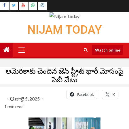
Skip
Instagram
to
Youtube
content
NIJAM TODAY
Primary
Watch online
Menu
అమెరికాకు చెందిన జేన్ స్ట్రీట్ భారీ మోసంపై
సెబీ వేటు
Facebook
X
జూలై 5, 2025
1 min read