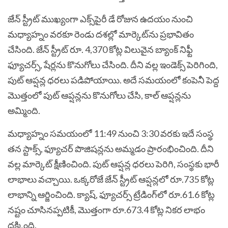
జేన్ స్ట్రీట్ ముఖ్యంగా ఎక్స్‌పైరీ డే రోజున ఉదయం నుంచి
మధ్యాహ్నం వరకూ రెండు దశల్లో మార్కెట్‌ను ప్రభావితం
చేసింది. జేన్ స్ట్రీట్ రూ. 4,370 కోట్ల విలువైన బ్యాంక్ నిఫ్టీ
ఫ్యూచర్స్, షేర్లను కొనుగోలు చేసింది. దీని వల్ల ఇండెక్స్ పెరిగింది,
పుట్ ఆప్షన్ల ధరలు పడిపోయాయి. అదే సమయంలో కంపెనీ పెద్ద
మొత్తంలో పుట్ ఆప్షన్లను కొనుగోలు చేసి, కాల్ ఆప్షన్లను
అమ్మింది.
మధ్యాహ్నం సమయంలో 11:49 నుంచి 3:30 వరకు ఇదే సంస్థ
తన స్టాక్స్, ఫ్యూచర్ పొజిషన్లను అమ్మడం ప్రారంభించింది. దీని
వల్ల మార్కెట్ క్షీణించింది. పుట్ ఆప్షన్ల ధరలు పెరిగి, సంస్థకు భారీ
లాభాలు వచ్చాయి. ఒక్కరోజే జేన్ స్ట్రీట్ ఆప్షన్లలో రూ.735 కోట్ల
లాభాన్ని ఆర్జించింది. క్యాష్, ఫ్యూచర్స్ ట్రేడింగ్‌లో రూ.61.6 కోట్ల
నష్టం చూసినప్పటికీ, మొత్తంగా రూ.673.4 కోట్ల నికర లాభం
దక్కింది.