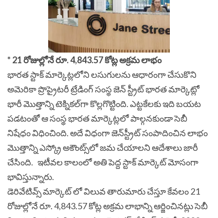
* 21 రోజుల్లోనే రూ. 4,843.57 కోట్ల అక్రమ లాభం
భారత స్టాక్‌ మార్కెట్లలోని లసుగులను ఆధారంగా చేసుకొని
అమెరికా
ప్రొప్రైటరీ
ట్రేడింగ్‌ సంస్థ జెన్‌ స్ట్రీట్‌ భారత మార్కెట్లో
భారీ మొత్తాన్ని టెక్నికల్‌గా కొల్లగొట్టింది. ఎట్టకేలకు ఇది బయట
పడటంతో ఆ సంస్థ భారత మార్కెట్లలో పాల్గనకుండా సెబీ
నిషేధం విధించింది. అదే విధంగా జెన్‌స్ట్రీట్‌ సంపాదించిన లాభం
మొత్తాన్ని ఎస్క్రో అకౌంట్స్‌లో జమ చేయాలని ఆదేశాలు జారీ
చేసింది. ఇటీవల కాలంలో అతి పెద్ద స్టాక్ మార్కెట్ మోసంగా
భావిస్తున్నారు.
డెరివేటివ్స్ మార్కెట్ లో విలువ తారుమారు చేస్తూ కేవలం 21
రోజుల్లోనే రూ. 4,843.57 కోట్ల అక్రమ లాభాన్ని ఆర్జించినట్లు సెబీ