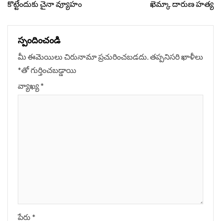
కొట్టేందుకు చైనా వ్యూహం
ఖెమ్కా దారుణ హత్య
స్పందించండి
మీ ఈమెయిలు చిరునామా ప్రచురించబడదు.
తప్పనిసరి ఖాళీలు
*
‌తో గుర్తించబడ్డాయి
వ్యాఖ్య
*
పేరు
*