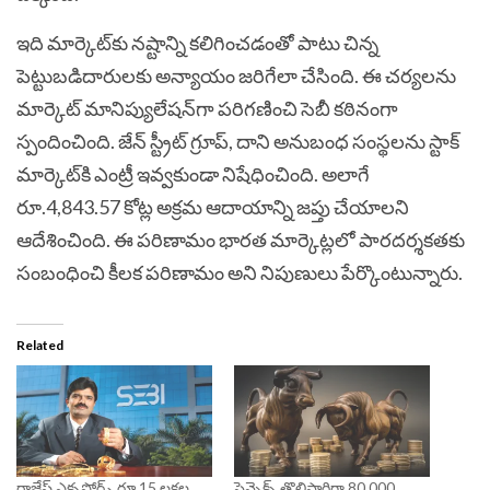
ఇది మార్కెట్‌కు నష్టాన్ని కలిగించడంతో పాటు చిన్న
పెట్టుబడిదారులకు అన్యాయం జరిగేలా చేసింది. ఈ చర్యలను
మార్కెట్ మానిప్యులేషన్‌గా పరిగణించి సెబీ కఠినంగా
స్పందించింది. జేన్ స్ట్రీట్ గ్రూప్, దాని అనుబంధ సంస్థలను స్టాక్
మార్కెట్‌కి ఎంట్రీ ఇవ్వకుండా నిషేధించింది. అలాగే
రూ.4,843.57 కోట్ల అక్రమ ఆదాయాన్ని జప్తు చేయాలని
ఆదేశించింది. ఈ పరిణామం భారత మార్కెట్లలో పారదర్శకతకు
సంబంధించి కీలక పరిణామం అని నిపుణులు పేర్కొంటున్నారు.
Related
రాజేష్ ఎక్సపోర్ట్స్ రూ.15 లక్షల
సెన్సెక్స్ తొలిసారిగా 80,000