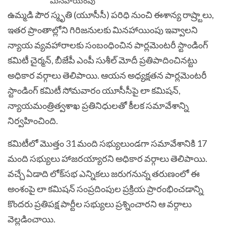
ఉమ్మడి పౌర స్మృతి (యూసీసీ) పరిధి నుంచి ఈశాన్య రాష్ర్టాలు,
ఇతర ప్రాంతాల్లోని గిరిజనులకు మినహాయింపు ఇవ్వాలని
న్యాయ వ్యవహారాలకు సంబంధించిన పార్లమెంటరీ స్టాండింగ్‌
కమిటీ చైర్మన్‌, బీజేపీ ఎంపీ సుశీల్‌ మోదీ ప్రతిపాదించినట్టు
అధికార వర్గాలు తెలిపాయి. ఆయన అధ్యక్షతన పార్లమెంటరీ
స్టాండింగ్‌ కమిటీ సోమవారం యూసీసీపై లా కమిషన్‌,
న్యాయమంత్రిత్వశాఖ ప్రతినిధులతో కీలక సమావేశాన్ని
నిర్వహించింది.
కమిటీలో మొత్తం 31 మంది సభ్యులుండగా సమావేశానికి 17
మంది సభ్యులు హాజరయ్యారని అధికార వర్గాలు తెలిపాయి.
వచ్చే ఏడాది లోక్‌సభ ఎన్నికలు జరుగనున్న తరుణంలో ఈ
అంశంపై లా కమిషన్‌ సంప్రదింపుల ప్రక్రియ ప్రారంభించడాన్ని
కొందరు ప్రతిపక్ష పార్టీల సభ్యులు ప్రశ్నించారని ఆ వర్గాలు
వెల్లడించాయి.