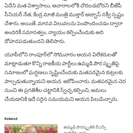
ఏదేని మత విశ్వాసాలు, ఆచారాలలోకి చొరబడబోదని బీజేపీ
సీనియర్‌ నేత, కేంద్ర మాజీ మంత్రి ముక్తార్‌ అబ్బాస్‌ నక్వీ స్పష్టం
చేశారు. అయితే, మానవ విలువలను పెంపొందించడం ద్వారా
అందరికీ సమానత్వం, న్యాయం కల్పించేందుకు అది
దోహదపడుతుందని తెలిపారు.
యూపీలోని రాంపూర్‌లో సోమవారం ఆయన విలేకరులతో
మాట్లాడుతూ కొన్ని రాజకీయ పార్టీలు
ఉమ్మడి పౌర స్మృతి
పై
సమాజంలో ఘర్షణలు సృష్టించేందుకు మతపరమైన కుట్రలకు
పాల్పడుతున్నాయని అయన ఆరోపించారు. మతపరమైన చెర
నుంచి ఈ ప్రగతిశీల చట్టానికి స్వేచ్ఛ కల్పించి, అమలు
చేయడానికి ఇదే సరైన సమయమని ఆయన పిలుపిచ్చారు.
Related
ఉమ్మడి పౌరస్మృతికి బీఎస్సీ
వ్యతిరేకం కాదు