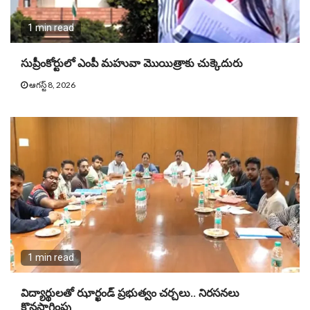
1 min read
సుప్రీంకోర్టులో ఎంపీ మహువా మొయిత్రాకు చుక్కెదురు
ఆగస్ట్ 8, 2026
1 min read
విద్యార్థులతో ఝార్ఖండ్ ప్రభుత్వం చర్చలు.. నిరసనలు
కొనసాగింపు