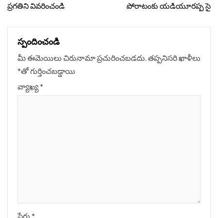
ప్రగతిని వివరించండి
పోరాటంకు యడియూరప్ప సై
స్పందించండి
మీ ఈమెయిలు చిరునామా ప్రచురించబడదు.
తప్పనిసరి ఖాళీలు
*
‌తో గుర్తించబడ్డాయి
వ్యాఖ్య
*
పేరు
*