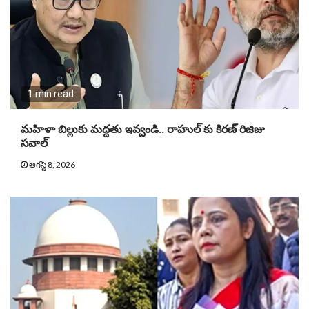
1 min read
మహిళా బిల్లుకు మద్దతు ఇవ్వండి.. రాహుల్ కు కిరణ్ రిజిజు
సవాల్
ఆగస్ట్ 8, 2026