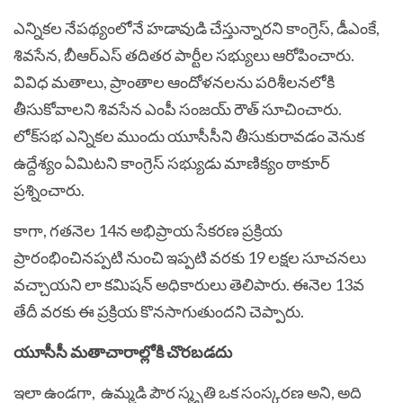
ఎన్నికల నేపథ్యంలోనే హడావుడి చేస్తున్నారని కాంగ్రెస్‌, డీఎంకే,
శివసేన, బీఆర్‌ఎస్‌ తదితర పార్టీల సభ్యులు ఆరోపించారు.
వివిధ మతాలు, ప్రాంతాల ఆందోళనలను పరిశీలనలోకి
తీసుకోవాలని శివసేన ఎంపీ సంజయ్‌ రౌత్‌ సూచించారు.
లోక్‌సభ ఎన్నికల ముందు యూసీసీని తీసుకురావడం వెనుక
ఉద్దేశ్యం ఏమిటని కాంగ్రెస్‌ సభ్యుడు మాణిక్యం ఠాకూర్‌
ప్రశ్నించారు.
కాగా, గతనెల 14న అభిప్రాయ సేకరణ ప్రక్రియ
ప్రారంభించినప్పటి నుంచి ఇప్పటి వరకు 19 లక్షల సూచనలు
వచ్చాయని లా కమిషన్‌ అధికారులు తెలిపారు. ఈనెల 13వ
తేదీ వరకు ఈ ప్రక్రియ కొనసాగుతుందని చెప్పారు.
యూసీసీ మతాచారాల్లోకి చొరబడదు
ఇలా ఉండగా,
ఉమ్మడి పౌర స్మృతి
ఒక సంస్కరణ అని, అది