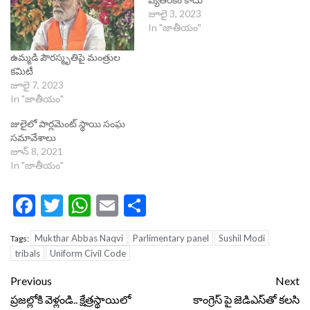
జూలై 3, 2023
In "జాతీయం"
ఉమ్మడి పౌరస్మృతిపై మంత్రుల
కమిటీ
జూలై 7, 2023
In "జాతీయం"
జులైలో పార్లమెంట్ స్థాయి సంఘ
సమావేశాలు
జూన్ 8, 2021
In "జాతీయం"
Facebook
Twitter
WhatsApp
Email
Share
Mukthar Abbas Naqvi
Parlimentary panel
Sushil Modi
Tags:
tribals
Uniform Civil Code
Continue
Previous
Next
Reading
ప్రజల్లోకి వెళ్లండి.. క్షేత్రస్థాయిలో
కాంగ్రెస్ పై జెడిఎస్‌తో కలసి