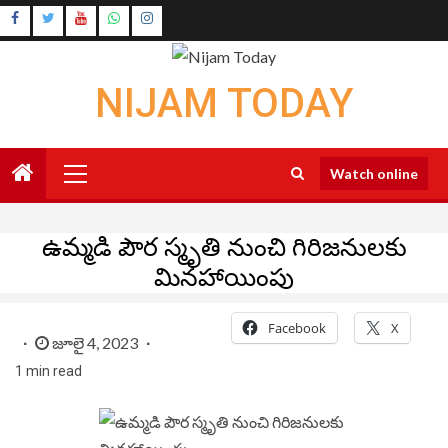
Skip
Instagram
to
Youtube
content
NIJAM TODAY
Primary
Watch online
Menu
ఉమ్మడి పౌర స్మృతి నుంచి గిరిజనులకు
మినహాయింపు
Facebook
X
జూలై 4, 2023
1 min read