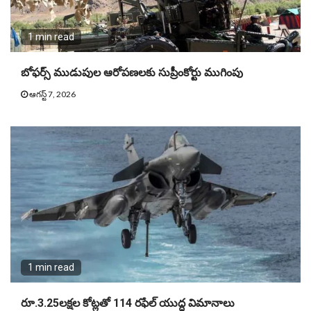
1 min read
బోఫర్స్ ముడుపుల ఆరోపణలకు సుప్రీంకోర్టు ముగింపు
ఆగస్ట్ 7, 2026
1 min read
రూ.3.25లక్షల కోట్లతో 114 రఫేల్ యుద్ధ విమానాలు