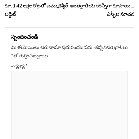
Reading
రూ. 1.42 లక్షల కోట్లతో జమ్ముకశ్మీర్
అంతర్జాతీయ కరెన్సీగా రూపాయి…
బడ్జెట్
ఎస్బీఐ సూచన
స్పందించండి
మీ ఈమెయిలు చిరునామా ప్రచురించబడదు.
తప్పనిసరి ఖాళీలు
*
‌తో గుర్తించబడ్డాయి
వ్యాఖ్య
*