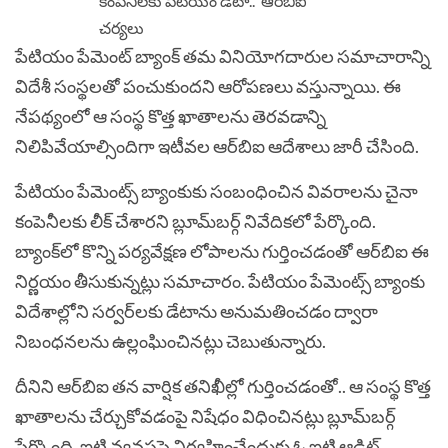
పేటియం పేమెంట్‌ బ్యాంక్‌ తమ వినియోగదారుల సమాచారాన్ని
విదేశీ సంస్థలతో పంచుకుందని ఆరోపణలు వస్తున్నాయి. ఈ
నేపథ్యంలో ఆ సంస్థ కొత్త ఖాతాలను తెరవడాన్ని
నిలిపివేయాల్సిందిగా ఇటీవల ఆర్‌బిఐ ఆదేశాలు జారీ చేసింది.
పేటియం పేమెంట్స్‌ బ్యాంకుకు సంబంధించిన వివరాలను చైనా
కంపెనీలకు లీక్‌ చేశారని బ్లూమ్‌బర్గ్‌ నివేదికలో పేర్కొంది.
బ్యాంక్‌లో కొన్ని పర్యవేక్షణ లోపాలను గుర్తించడంతో ఆర్‌బిఐ ఈ
నిర్ణయం తీసుకున్నట్లు సమాచారం. పేటియం పేమెంట్స్‌ బ్యాంకు
విదేశాల్లోని సర్వర్‌లకు డేటాను అనుమతించడం ద్వారా
నిబంధనలను ఉల్లంఘించినట్లు చెబుతున్నారు.
దీనిని ఆర్‌బిఐ తన వార్షిక తనిఖీల్లో గుర్తించడంతో.. ఆ సంస్థ కొత్త
ఖాతాలను చేర్చుకోవడంపై నిషేధం విధించినట్లు బ్లూమ్‌బర్గ్‌
పేర్కొంది. ఐటి వ్యవస్థపై నిర్వహించేందుకు ఓ ఐటి ఆడిట్‌