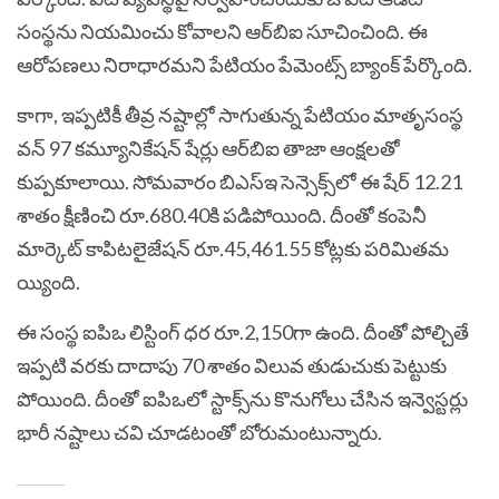
సంస్థను నియమించు కోవాలని ఆర్‌బిఐ సూచించింది. ఈ
ఆరోపణలు నిరాధారమని పేటియం పేమెంట్స్‌ బ్యాంక్‌ పేర్కొంది.
కాగా, ఇప్పటికీ తీవ్ర నష్టాల్లో సాగుతున్న పేటియం మాతృసంస్థ
వన్‌ 97 కమ్యూనికేషన్‌ షేర్లు ఆర్‌బిఐ తాజా ఆంక్షలతో
కుప్పకూలాయి. సోమవారం బిఎస్‌ఇ సెన్సెక్స్‌లో ఈ షేర్‌ 12.21
శాతం క్షీణించి రూ.680.40కి పడిపోయింది. దీంతో కంపెనీ
మార్కెట్‌ కాపిటలైజేషన్‌ రూ.45,461.55 కోట్లకు పరిమితమ
య్యింది.
ఈ సంస్థ ఐపిఒ లిస్టింగ్‌ ధర రూ.2,150గా ఉంది. దీంతో పోల్చితే
ఇప్పటి వరకు దాదాపు 70 శాతం విలువ తుడుచుకు పెట్టుకు
పోయింది. దీంతో ఐపిఒలో స్టాక్స్‌ను కొనుగోలు చేసిన ఇన్వెస్టర్లు
భారీ నష్టాలు చవి చూడటంతో బోరుమంటున్నారు.