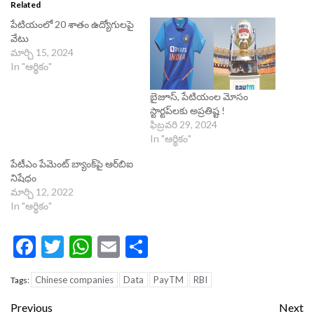
Related
పేటియంలో 20 శాతం ఉద్యోగులపై
వేటు
మార్చి 15, 2024
In "ఆర్థికం"
బైజూస్‌, పేటియంల మోసం
స్టార్టప్‌లకు అప్రతిష్ట !
ఫిబ్రవరి 29, 2024
In "ఆర్థికం"
పేటీఎం పేమెంట్ బ్యాంక్‌పై ఆర్‌బిఐ
నిషేధం
మార్చి 12, 2022
In "ఆర్థికం"
Facebook
Twitter
WhatsApp
Email
Share
Chinese companies
Data
PayTM
RBI
Tags:
Continue
Previous
Next