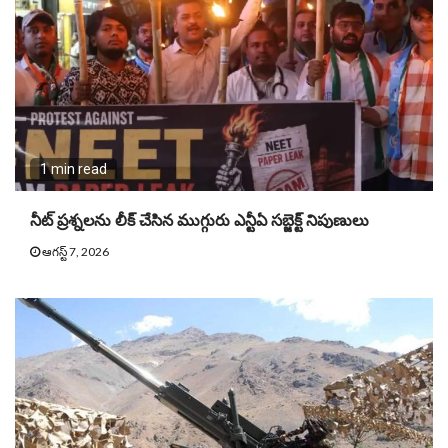
1 min read
నీట్ ప్ర‌శ్న‌ల‌ను లీక్ చేసిన ముగ్గురు ఎన్టీఏ స‌బ్జెక్ట్ నిపుణులు
ఆగస్ట్ 7, 2026