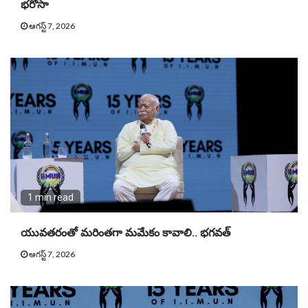
భరోసా
ఆగస్ట్ 7, 2026
1 min read
యువతరంతో మరింతగా మమేకం కావాలి.. భగవత్
ఆగస్ట్ 7, 2026