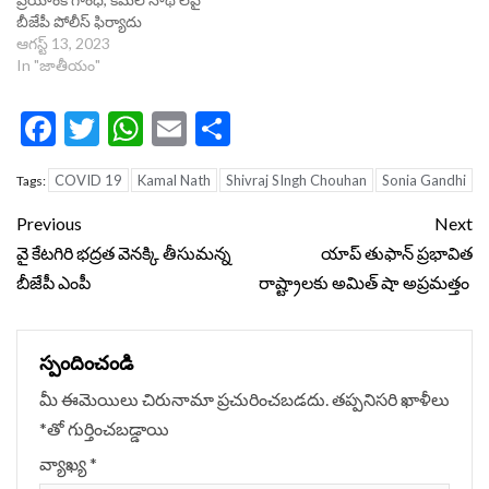
బీజేపీ పోలీస్ ఫిర్యాదు
ఆగస్ట్ 13, 2023
In "జాతీయం"
Facebook
Twitter
WhatsApp
Email
Share
COVID 19
Kamal Nath
Shivraj SIngh Chouhan
Sonia Gandhi
Tags:
Continue
Previous
Next
Reading
వై కేటగిరి భద్రత వెనక్కి తీసుమన్న
యాప్ తుఫాన్ ప్రభావిత
బీజేపీ ఎంపీ
రాష్ట్రాలకు అమిత్ షా అప్రమత్తం
స్పందించండి
మీ ఈమెయిలు చిరునామా ప్రచురించబడదు.
తప్పనిసరి ఖాళీలు
*
‌తో గుర్తించబడ్డాయి
వ్యాఖ్య
*