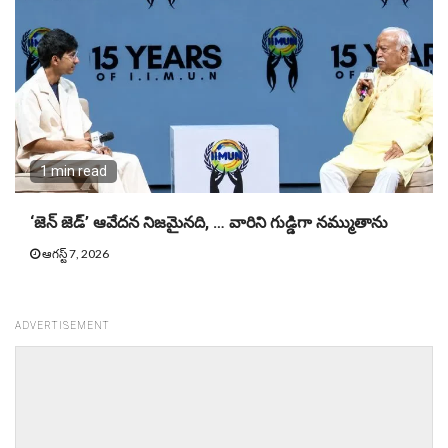
1 min read
‘జెన్ జెడ్’ ఆవేదన నిజమైనది, … వారిని గుడ్డిగా నమ్ముతాను
ఆగస్ట్ 7, 2026
ADVERTISEMENT