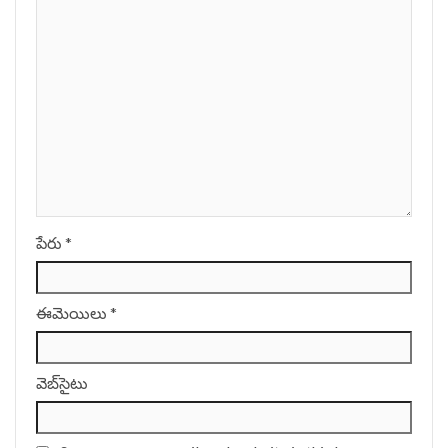
పేరు
*
ఈమెయిలు
*
వెబ్‌సైటు