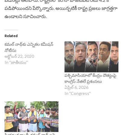
పడిపోయిందని పేర్కొన్నారు. అయిన్పటికీ రాష్ట్ర ప్రజలు జాగ్రత్తగా
ఉండాలని సూచించారు.
Related
కమల్‌ నాథ్‌కు ఎన్నికల కమీషన్
నోటీసు
అక్టోబర్ 22, 2020
In "జాతీయం"
పశ్చిమాసియాలో కేంద్రం దౌత్యంపై
కాంగ్రెస్ నేతలే ప్రశంసలు
ఏప్రిల్ 6, 2026
In "Congress"
ప్రియాంక గాంధీ, కమల్ నాథ్ లపై