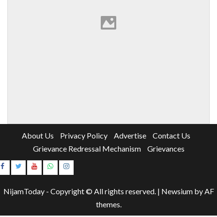
About Us
Privacy Policy
Advertise
Contact Us
Grievance Redressal Mechanism
Grievances
Instagram
Youtube
NijamToday - Copyright © All rights reserved.
|
Newsium
by AF
themes.