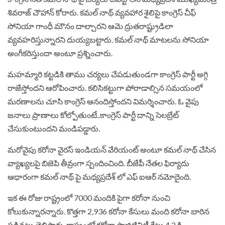
శివ‌రాజ్ చౌహాన్ కోరారు. క‌మ‌ల్ నాథ్ వ్య‌వ‌హార శైలిపై కాంగ్రెస్ చీఫ్
సోనియా గాంధీ మౌనం దాల్చార‌ని ఆమె ద్రుత‌రాష్ట్రుడిలా
వ్య‌వ‌హ‌రిస్తున్నార‌ని దుయ్య‌బ‌ట్టారు. కమల్‌ నాథ్‌ మాటలను సోనియా
అంగీకరిస్తుందా అంటూ ప్రశ్నించారు.
మ‌హ‌మ్మారి క‌ట్ట‌డికి తాము చ‌ర్య‌లు చేప‌డుతుండ‌గా కాంగ్రెస్ పార్టీ అగ్గి
రాజేస్తోంద‌ని ఆరోపించారు. క‌లిసిక‌ట్టుగా పోరాడాల్సిన స‌మ‌యంలో
మ‌ర‌ణాల‌ను చూసి కాంగ్రెస్ ఆనందిస్తోంద‌ని విమ‌ర్శించారు. ఓ వైపు
జనాలు ప్రాణాలు కోల్పోతుంటే..కాంగ్రెస్‌ పార్టీ దాన్ని సెలబ్రేట్‌
చేసుకుంటుందని మండిపడ్డారు.
మ‌రోవైపు క‌రోనా వైర‌స్ ఇండియ‌న్ వేరియంట్ అంటూ క‌మ‌ల్ నాథ్ చేసిన
వ్యాఖ్య‌ల‌పై బిజెపి తీవ్రంగా స్పందించింది. బీజేపీ నేత‌ల ఫిర్యాదు
ఆధారంగా క‌మ‌ల్ నాథ్ పై మ‌ధ్య‌ప్ర‌దేశ్ లో ఎఫ్ ఐఆర్ న‌మోదైంది.
ఇక ఈ రోజు రాష్ట్రంలో 7000 మందికి పైగా కరోనా నుంచి
కోలుకున్నారన్నారు. కొత్తగా 2,936 కరోనా కేసులు మంది కరోనా బారిన
పడినట్లు తెలిపారు. రాష్ట్రంలో కరోనా పాజిటివిటీ రేటు 4.2 కి