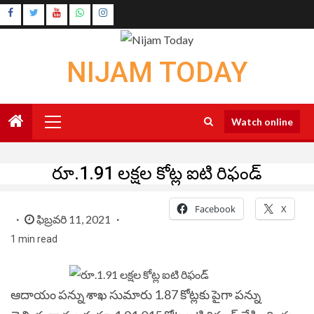
Skip
Instagram
to
Youtube
content
NIJAM TODAY
Primary
Watch online
Menu
రూ.1.91 లక్షల కోట్ల ఐటి రిఫండ్
Facebook
X
ఫిబ్రవరి 11, 2021
1 min read
ఆదాయం పన్ను శాఖ సుమారు 1.87 కోట్లకు పైగా పన్ను