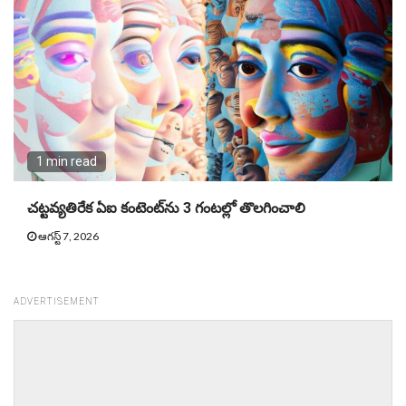
1 min read
చట్టవ్యతిరేక ఏఐ కంటెంట్‌ను 3 గంటల్లో తొలగించాలి
ఆగస్ట్ 7, 2026
ADVERTISEMENT