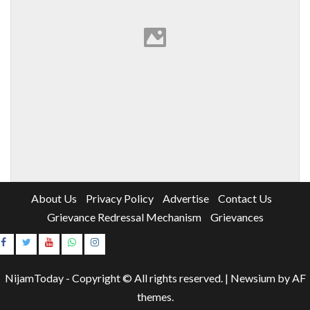
About Us
Privacy Policy
Advertise
Contact Us
Grievance Redressal Mechanism
Grievances
Instagram
Youtube
NijamToday - Copyright © All rights reserved.
|
Newsium
by AF
themes.