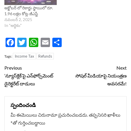
అక్టోబర్ లో రికార్డు స్థాయిలో రూ.
1.96 లక్షల కోట్ల జీఎస్టీ
నవంబర్ 2, 2025
In "ఆర్థికం"
Facebook
Twitter
WhatsApp
Email
Share
Income Tax
Refunds
Tags:
Continue
Previous
Next
Reading
‘న్యూస్‌క్లిక్‌’పై ఎన్‌ఫోర్స్‌మెంట్‌
సోషల్ మీడియాపై నియంత్రణ
డైరెక్టరేట్‌ దాడులు
అవసరమే!
స్పందించండి
మీ ఈమెయిలు చిరునామా ప్రచురించబడదు.
తప్పనిసరి ఖాళీలు
*
‌తో గుర్తించబడ్డాయి