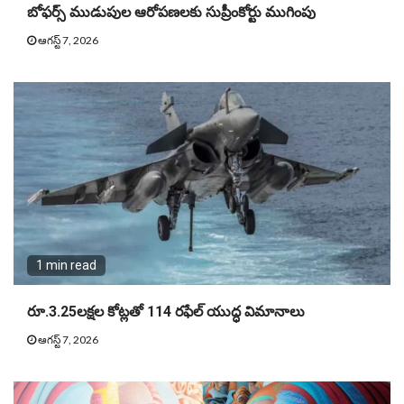
బోఫర్స్ ముడుపుల ఆరోపణలకు సుప్రీంకోర్టు ముగింపు
ఆగస్ట్ 7, 2026
1 min read
రూ.3.25లక్షల కోట్లతో 114 రఫేల్ యుద్ధ విమానాలు
ఆగస్ట్ 7, 2026