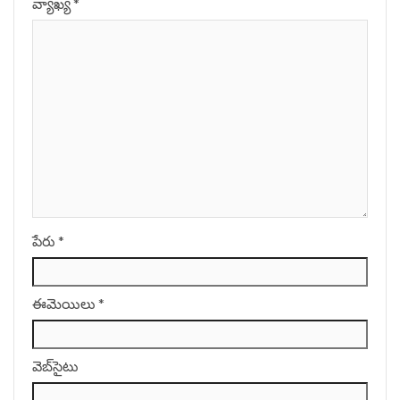
వ్యాఖ్య
*
పేరు
*
ఈమెయిలు
*
వెబ్‌సైటు