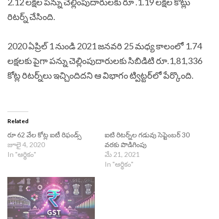
2.12 లక్షల పన్ను చెల్లింపుదారులకు రూ .1.19 లక్షల కోట్లు
రిటర్న్ చేసింది.
2020 ఏప్రిల్ 1 నుండి 2021 జనవరి 25 మధ్య కాలంలో 1.74
లక్షలకు పైగా పన్ను చెల్లింపుదారులకు సిబిడిటి రూ.1,81,336
కోట్ల రిటర్న్‌లు ఇచ్చిందిదని ఆ విభాగం ట్విట్టర్‌లో పేర్కొంది.
Related
రూ 62 వేల కోట్ల ఐటీ రిఫండ్స్‌
ఐటి రిటర్న్‌ల గడువు సెప్టెంబర్ 30
జూలై 4, 2020
వరకు పొడిగింపు
In "ఆర్థికం"
మే 21, 2021
In "ఆర్థికం"