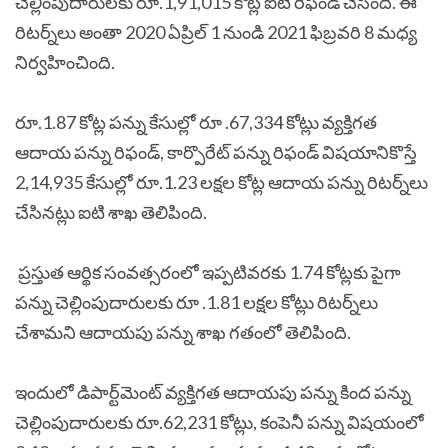
చెల్లింపుదారులకు రూ.1,91,015 కోట్ల ఐటి రిఫండ్ చేసింది. ఈ
రిటర్న్‌లు అంతా 2020 ఏప్రిల్ 1 నుండి 2021 ఫిబ్రవరి 8 మధ్య
నిర్వహించింది.
రూ.1.87 కోట్ల పన్ను కేసుల్లో రూ .67,334 కోట్లు వ్యక్తిగత
ఆదాయ పన్ను రిఫండ్, కార్పొరేట్ పన్ను రిఫండ్ విషయానికొస్తే
2,14,935 కేసుల్లో రూ.1.23 లక్షల కోట్ల ఆదాయ పన్ను రిటర్న్‌లు
చేసినట్లు ఐటి శాఖ తెలిపింది.
ప్రస్తుత ఆర్థిక సంవత్సరంలో ఇప్పటివరకు 1.74 కోట్లకు పైగా
పన్ను చెల్లింపుదారులకు రూ .1.81 లక్షల కోట్లు రిటర్న్‌లు
చేశామని ఆదాయపు పన్ను శాఖ గతంలో తెలిపింది.
ఇందులో డిపార్ట్‌మెంట్ వ్యక్తిగత ఆదాయపు పన్ను కింద పన్ను
చెల్లింపుదారులకు రూ.62,231 కోట్లు, కంపెనీ పన్ను విషయంలో