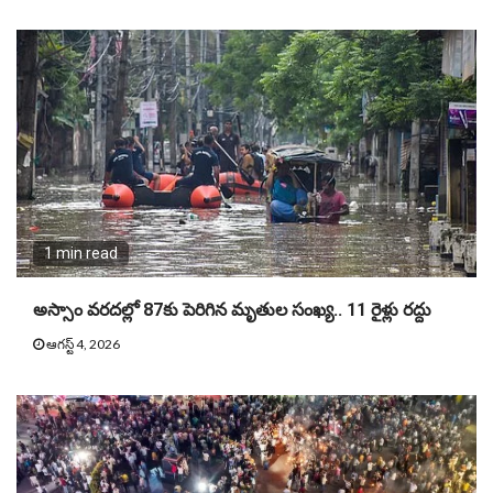
1 min read
అస్సాం వరదల్లో 87కు పెరిగిన మృతుల సంఖ్య.. 11 రైళ్లు రద్దు
ఆగస్ట్ 4, 2026