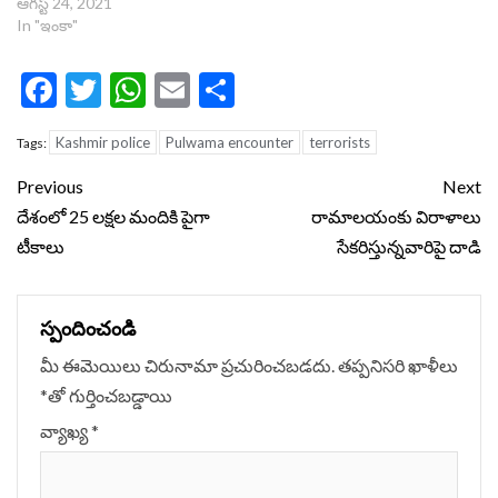
ఆగస్ట్ 24, 2021
In "ఇంకా"
Facebook
Twitter
WhatsApp
Email
Share
Kashmir police
Pulwama encounter
terrorists
Tags:
Continue
Previous
Next
Reading
దేశంలో 25 లక్షల మందికి పైగా
రామాలయంకు విరాళాలు
టీకాలు
సేకరిస్తున్నవారిపై దాడి
స్పందించండి
మీ ఈమెయిలు చిరునామా ప్రచురించబడదు.
తప్పనిసరి ఖాళీలు
*
‌తో గుర్తించబడ్డాయి
వ్యాఖ్య
*