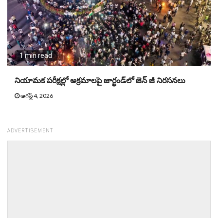
1 min read
నియామక పరీక్షల్లో అక్రమాలపై జార్ఖండ్‌లో జెన్‌ జీ నిరసనలు
ఆగస్ట్ 4, 2026
ADVERTISEMENT