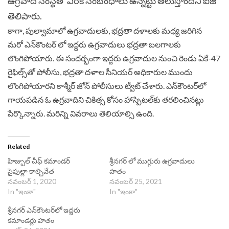
ఉగ్రవాద సంస్థతో వీరికి సంబంధాలు ఉన్నట్టు తెలుస్తోందని ఐజీ
తెలిపారు.
కాగా, పుల్వామాలో ఉగ్రవాదులకు, భద్రతా దళాలకు మధ్య జరిగిన
మరో ఎన్‌కౌంటర్‌ లో ఇద్దరు ఉగ్రవాదులు భద్రతా బలగాలకు
లొంగిపోయారు. ఈ సందర్భంగా ఇద్దరు ఉగ్రవాదుల నుంచి రెండు ఏకే-47
రైఫిల్స్‌తో పోలీసు, భద్రతా దళాల సీనియర్‌ అధికారుల ముందు
లొంగిపోయారని కాశ్మీర్‌ జోన్‌ పోలీసులు ట్వీట్‌ చేశారు. ఎన్‌కౌంటర్‌లో
గాయపడిన ఓ ఉగ్రవాదిని చికిత్స కోసం హాస్పిటల్‌కు తరలించినట్లు
పేర్కొన్నారు. మరిన్ని వివరాలు తెలియాల్సి ఉంది.
Related
హిజ్బుల్ చీఫ్‌ కమాండర్‌
శ్రీనగర్ లో ముగ్గురు ఉగ్రవాదులు
సైఫుల్లా కాల్చివేత
హతం
నవంబర్ 1, 2020
నవంబర్ 25, 2021
In "ఇంకా"
In "ఇంకా"
శ్రీనగర్ ఎన్‌కౌంటర్‌లో ఇద్దరు
కమాండర్లు హతం