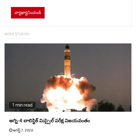
MORE STORIES
1 min read
అగ్ని-4 బాలిస్టిక్ మిస్సైల్ పరీక్ష విజయవంతం
ఆగస్ట్ 7, 2026