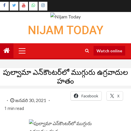
Skip
Instagram
to
Youtube
content
NIJAM TODAY
Primary
Watch online
Menu
పుల్వామా ఎన్‌కౌంటర్‌లో ముగ్గురు ఉగ్రవాదుల
హతం
Facebook
X
జనవరి 30, 2021
1 min read