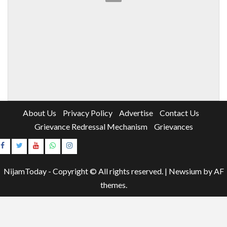
About Us
Privacy Policy
Advertise
Contact Us
Grievance Redressal Mechanism
Grievances
Instagram
Youtube
NijamToday - Copyright © All rights reserved.
|
Newsium
by AF
themes.