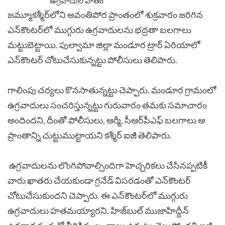
జమ్మూకశ్మీర్‌లోని అవంతిపోర ప్రాంతంలో శుక్రవారం జరిగిన
ఎన్‌కౌంటర్‌లో ముగ్గురు ఉగ్రవాదులను భద్రతా బలగాలు
మట్టుబెట్టాయి. పుల్వామా జిల్లా మండూర ట్రార్ ఏరియాలో
ఎన్‌కౌంటర్ చోటుచేసుకున్నట్టు పోలీసులు తెలిపారు.
గాలింపు చర్యలు కొనసాతున్నట్టు చెప్పారు. మండూర గ్రామంలో
ఉగ్రవాదులు సంచరిస్తున్నట్టు గురువారం తమకు సమాచారం
అందిందని, దీంతో పోలీసులు, ఆర్మీ, సీఆర్‌పీఎఫ్ బలగాలు ఆ
ప్రాంతాన్ని చుట్టుముట్టాయని కశ్మీర్ ఐజీ తెలిపారు.
ఉగ్రవాదులను లొంగిపోవాల్సిందిగా హెచ్చరికలు చేసినప్పటికీ
వారు ఖాతరు చేయకుండా గ్రనేడ్ విసరడంతో ఎన్‌కౌంటర్
చోటుచేసుకుందని చెప్పారు. ఈ ఎన్‌కౌంటర్‌లో ముగ్గురు
ఉగ్రవాదులు హతమయ్యారని, హిజ్‌బుల్ ముజాహిద్దీన్