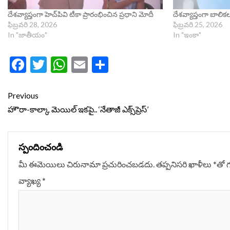
దేశవ్యాప్తంగా హెచ్‌పివి టీకా ప్రారంభించిన ప్రధాని మోదీ
దేశవ్యాప్తంగా బాలిక
ఫిబ్రవరి 28, 2026
ఫిబ్రవరి 25, 2026
In "జాతీయం"
In "ఇంకా"
Facebook
Twitter
WhatsApp
Email
Share
Continue
Previous
Reading
హౌరా-కాల్కా మెయిల్ ఇకపై.. ‘నేతాజీ ఎక్స్‌ప్రెస్’
స్పందించండి
మీ ఈమెయిలు చిరునామా ప్రచురించబడదు.
తప్పనిసరి ఖాళీలు
*
‌తో 
వ్యాఖ్య
*