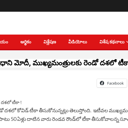
తీయం
ఆర్థికం
విశ్లేషణ
వీడియోలు
విశేష కథనాలు
్ర‌ధాని మోదీ, ముఖ్య‌మంత్రుల‌కు రెండో ద‌శ‌లో టీకా
Facebook
డో దశ‌లో కోవిడ్ టీకా తీసుకోనున్న‌ట్లు తెలుస్తోంది. ఇటీవ‌ల ముఖ్య‌మ
 పాటు 50 ఏళ్లు దాటిన వారు రెండ‌వ రౌండ్‌లో టీకా తీసుకోవాల‌న్న స