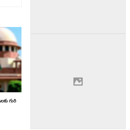
లకు గురి