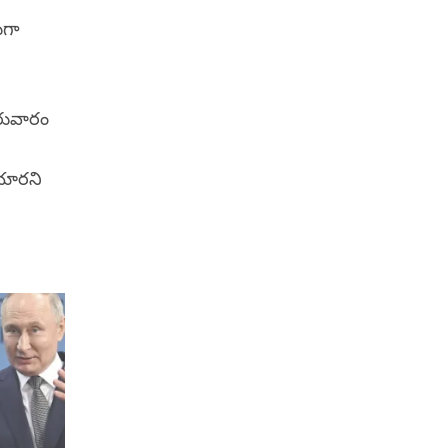
రుగా
ురువారం
ోయారని