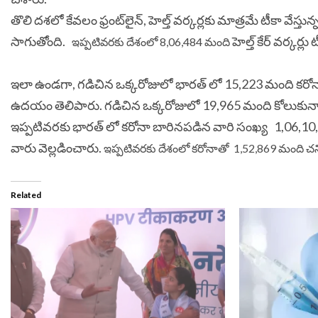
తొలి ద‌శ‌లో కేవ‌లం ఫ్రంట్‌లైన్‌, హెల్త్ వ‌ర్క‌ర్ల‌కు మాత్ర‌మే టీకా వేస
సాగుతోంది.
హెల్త్ కేర్ వ‌ర్క‌ర్ల
ఇప్పటివరకు దేశంలో 8,06,484 మంది
ఇలా ఉండగా, గడిచిన ఒక్కరోజులో భారత్ లో 15,223 మంది కరోనా బ
ఉదయం తెలిపారు. గడిచిన ఒక్కరోజులో 19,965 మంది కోలుకున్నా
ఇప్పటివరకు భారత్ లో కరోనా బారినపడిన వారి సంఖ్య 1,06,10
వారు వెల్లడించారు.
ఇప్పటివరకు దేశంలో కరోనాతో 1,52,869 మంది చని
Related