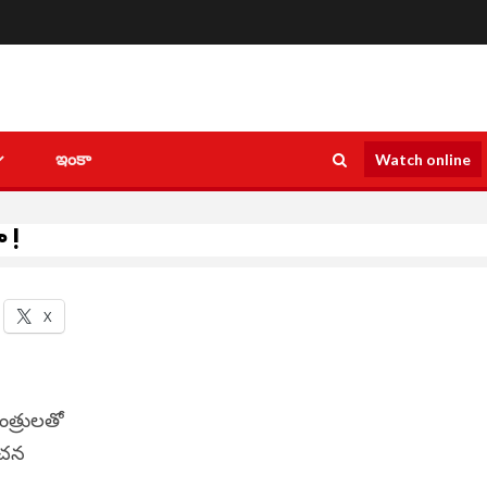
ఇంకా
Watch online
 !
X
ంత్రుల‌తో
ూచ‌న