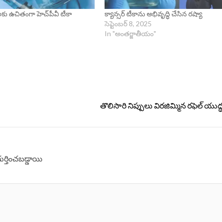
లకు ఉచితంగా హెచ్‌పీవీ టీకా
క్యాన్సర్‌ టీకాను అభివృద్ధి చేసిన రష్యా
సెప్టెంబర్ 8, 2025
In "అంతర్జాతీయం"
తొలిసారి నిప్పులు విరజిమ్మిన రఫెల్ యు
గుర్తించబడ్డాయి