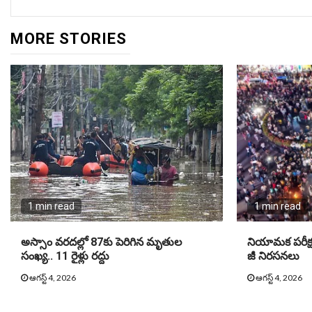
MORE STORIES
1 min read
1 min read
అస్సాం వరదల్లో 87కు పెరిగిన మృతుల
నియామక పరీక్షల్
సంఖ్య.. 11 రైళ్లు రద్దు
జీ నిరసనలు
ఆగస్ట్ 4, 2026
ఆగస్ట్ 4, 2026