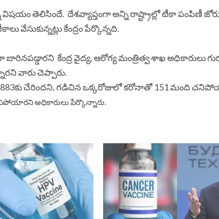
్తున్న విష‌యం తెలిసిందే. దేశ‌వ్యాప్తంగా అన్ని రాష్ట్రాల్లో టీకా పంపిణీ జో
ు టీకాలు వేసుకున్న‌ట్లు కేంద్రం పేర్కొన్న‌ది.
ారినపడ్డారని కేంద్ర వైద్య, ఆరోగ్య మంత్రిత్వ శాఖ అధికారులు గ
రని వారు చెప్పారు.
,883కు చేరిందని, గడిచిన ఒక్కరోజులో కరోనాతో 151 మంది చనిప
పోయారని అధికారులు పేర్కొన్నారు.