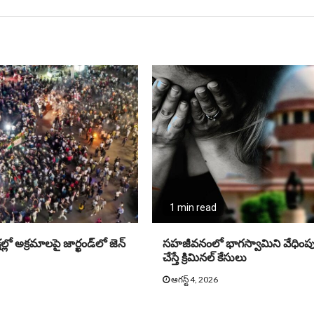
1 min read
లో అక్రమాలపై జార్ఖండ్‌లో జెన్‌
సహజీవనంలో భాగస్వామిని వేధింపు
చేస్తే క్రిమినల్ కేసులు
ఆగస్ట్ 4, 2026