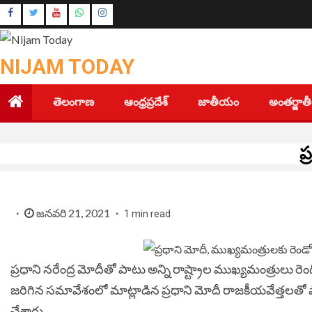
Skip
Instagram
to
Youtube
content
NIJAM TODAY
తెలంగాణ
ఆంధ్రప్రదేశ్
జాతీయం
అంతర్జా
ప
జనవరి 21, 2021
1 min read
ప్ర‌ధాని నరేంద్ర మోదీతో పాటు అన్ని రాష్ట్రాల ముఖ్యమంత్రులు రెం
జ‌రిగిన స‌మావేశంలో మాట్లాడిన ప్ర‌ధాని మోదీ రాజ‌కీయ‌వేత్త‌లతో
చేశారు.