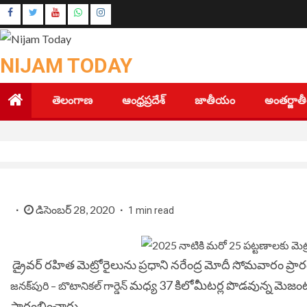
Skip
Instagram
to
Youtube
content
NIJAM TODAY
తెలంగాణ
ఆంధ్రప్రదేశ్
జాతీయం
అంతర్జా
డిసెంబర్ 28, 2020
1 min read
డ్రైవర్ రహిత మెట్రోరైలును ప్రధాని నరేంద్ర మోదీ సోమవారం ప్ర
మధ్య 37 కిలోమీటర్ల పొడవున్న మెజంటా
జనక్‌పురి – బొటానికల్ గార్డెన్
ప్రారంభించారు.