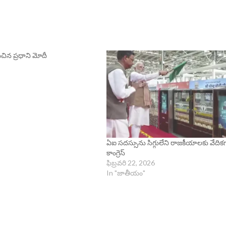
ంచిన ప్రధాని మోదీ
ఏఐ సదస్సును సిగ్గులేని రాజకీయాలకు వేదిక
కాంగ్రెస్
ఫిబ్రవరి 22, 2026
In "జాతీయం"