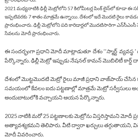
2021 మధ్యనాటికి ఢిల్లీ మెట్రోలోని 57 కిలోమీటర్ల పింక్‌ లైన్‌లో కూడా ఈ సర
ఇప్పటివరకు 7 శాతం మాత్రమే ఉన్నాయి. దేశంలో ఇదే మొదటి రైలు కావడం వి
ప్రారంభించారు. ఢిల్లీ మెట్రోలోని పది కారిడార్లలో మొదటిసారిగా ఎన్‌సీఎంస
సేవలను మోదీ ప్రారంభించారు.
ఈ సందర్భంగా ప్రధాని మోదీ మాట్లాడుతూ దేశం ‘‘స్మార్ట్ వ్యవస్థ
పేర్కొన్నారు. ఢిల్లీ మెట్రో ఇప్పుడు నేషనల్ కామన్ మొబిలిటీ కార
దేశంలో మొట్టమొదటి మెట్రో రైలు మాజీ ప్రధాని వాజ్‌పాయ్ చేసిన కృ
సమయంలో కేవలం ఐదు పట్టణాల్లో మాత్రమే మెట్రో సర్వీసులు అందు
అందుబాటులోకి వచ్చాయని ఆయన పేర్కొన్నారు.
2025 నాటికి మరో 25 పట్టణాలకు మెట్రోను విస్తరిస్తామని మోదీ ప్రక
అత్యావశ్యకమని తెలిపారు. వీటి ద్వారా ఖర్చులు తగ్గుతాయని, 
మోదీ వివరించారు.