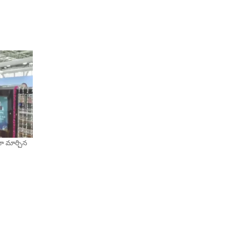
గా మార్చిన