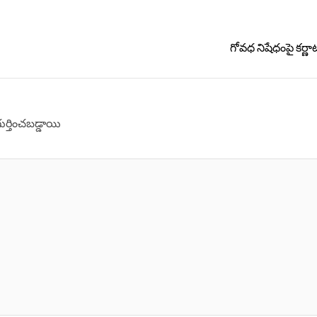
గోవధ నిషేధంపై కర్ణాట
గుర్తించబడ్డాయి