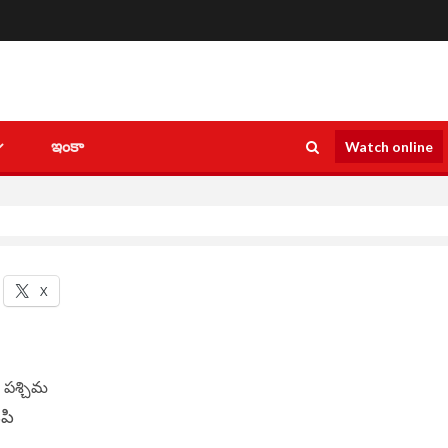
ఇంకా
Watch online
X
ని పశ్చిమ
పి