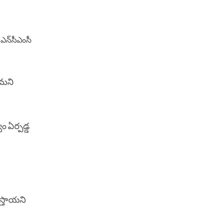
 ఎన్‌సీఎంసీ
ణమని
ం ఏర్పడ్డ
స్తాయని