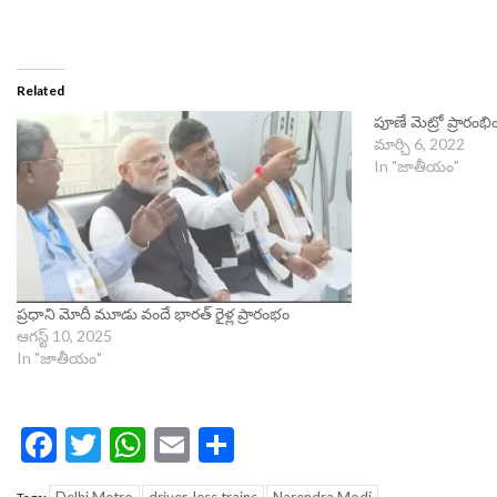
Related
పూణే మెట్రో ప్రారంభి
మార్చి 6, 2022
In "జాతీయం"
ప్రధాని మోదీ మూడు వందే భారత్‌ రైళ్ల ప్రారంభం
ఆగస్ట్ 10, 2025
In "జాతీయం"
Facebook
Twitter
WhatsApp
Email
Share
Delhi Metro
driver-less trains
Narendra Modi