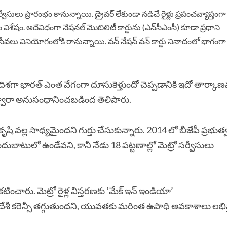
్వీసులు ప్రారంభం కానున్నాయి. డ్రైవర్‌ లేకుండా నడిచే రైళ్లు ప్రపంచవ్యాప్తంగా
శేషం. అదేవిధంగా నేషనల్‌ మొబిలిటీ కార్డును (ఎన్‌సీఎంసీ) కూడా ప్రధాని
ీ సేవలు వినియోగంలోకి రానున్నాయి. వన్‌ నేషన్‌ వన్‌ కార్డు నినాదంలో భాగంగా
 ’ దిశగా భారత్ ఎంత వేగంగా దూసుకెళ్తుందో చెప్పడానికి ఇదో తార్కా
్డ్ ద్వారా అనుసంధానించబడింద తెలిపారు.
షి వల్ల సాధ్యమైందని గుర్తు చేసుకున్నారు. 2014 లో బీజేపీ ప్రభుత్వ
బాటులో ఉండేవని, కానీ నేడు 18 పట్టణాల్లో మెట్రో సర్వీసులు
టించారు. మెట్రో రైళ్ల విస్తరణకు ‘మేక్ ఇన్ ఇండియా’
విదేశీ కరెన్సీ తగ్గుతుందని, యువతకు మరింత ఉపాధి అవకాశాలు లభి