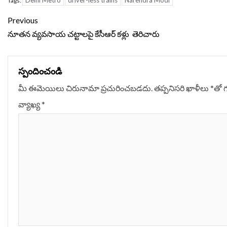
Tags:
Continue
Previous
Reading
నూతన వ్యవసాయ చట్టాలపై కేసీఆర్‌ కళ్లు తెరిచారు
స్పందించండి
మీ ఈమెయిలు చిరునామా ప్రచురించబడదు.
తప్పనిసరి ఖాళీలు
*
‌తో 
వ్యాఖ్య
*