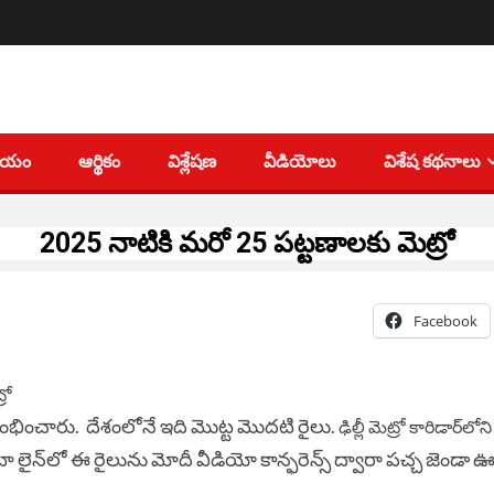
తీయం
ఆర్థికం
విశ్లేషణ
వీడియోలు
విశేష కథనాలు
2025 నాటికి మరో 25 పట్టణాలకు మెట్రో
Facebook
ారంభించారు. దేశంలోనే ఇది మొట్ట మొదటి రైలు.
ఢిల్లీ మెట్రో కారిడార్‌లో
 లైన్‌లో ఈ రైలును మోదీ వీడియో కాన్ఫరెన్స్ ద్వారా పచ్చ జెండా ఊ