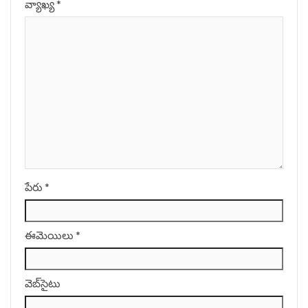
వ్యాఖ్య
*
పేరు
*
ఈమెయిలు
*
వెబ్‌సైటు