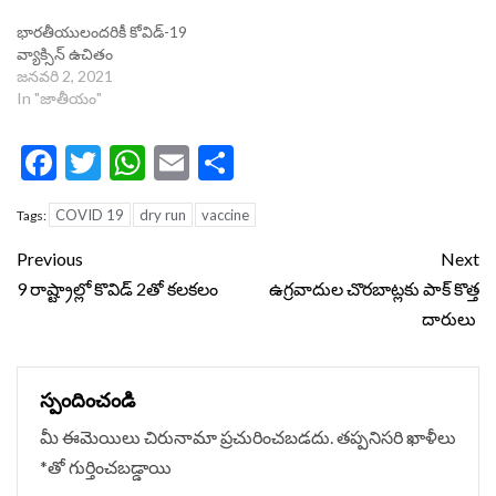
భారతీయులందరికీ కోవిడ్-19
వ్యాక్సిన్ ఉచితం
జనవరి 2, 2021
In "జాతీయం"
Facebook
Twitter
WhatsApp
Email
Share
COVID 19
dry run
vaccine
Tags:
Continue
Previous
Next
Reading
9 రాష్ట్రాల్లో కొవిడ్ 2తో కలకలం
ఉగ్రవాదుల చొరబాట్లకు పాక్ కొత్త
దారులు
స్పందించండి
మీ ఈమెయిలు చిరునామా ప్రచురించబడదు.
తప్పనిసరి ఖాళీలు
*
‌తో గుర్తించబడ్డాయి