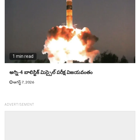
1 min read
అగ్ని-4 బాలిస్టిక్ మిస్సైల్ పరీక్ష విజయవంతం
ఆగస్ట్ 7, 2026
ADVERTISEMENT