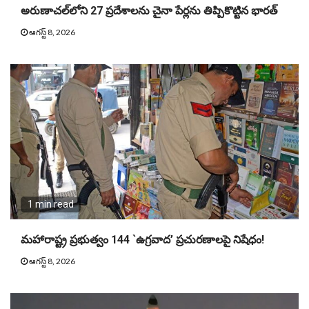
అరుణాచల్‌లోని 27 ప్రదేశాలను చైనా పేర్లను తిప్పికొట్టిన భారత్
ఆగస్ట్ 8, 2026
1 min read
మహారాష్ట్ర ప్రభుత్వం 144 `ఉగ్రవాద’ ప్రచురణాలపై నిషేధం!
ఆగస్ట్ 8, 2026