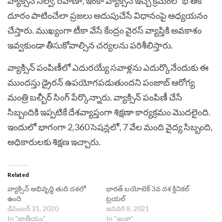
వ్యాక్సిన్‌ నిల్వ, రవాణా, ఇంకా వ్యాక్సిన్‌ ఇచ్చే క్రమంలో భౌతిక
దూరం పాటించేలా ప్రజలు అదుపుచేసే విధానంపై అధ్యయనం
చేస్తారు. ముఖ్యంగా టీకా వేసే కేంద్రం వైరస్‌ వ్యాప్తికి అవకాశం
ఇవ్వకుండా తీసుకోవాల్సిన చర్యలను పరిశీలిస్తారు.
వ్యాక్సిన్‌ పంపిణీలో ఎదురయ్యే సవాళ్లను ఎదుర్కొనేందుకు ఈ
ముందస్తు డ్రైరన్‌ ఉపయోగపడుతుందని పంజాబ్‌ ఆరోగ్య
మంత్రి బల్బీర్‌ సింగ్‌ పేర్కొన్నారు. వ్యాక్సిన్‌ పంపిణీ చేసే
సిబ్బందికి ఇప్పటికే దేశవ్యాప్తంగా శిక్షణా కార్యక్రమం మొదలైంది.
ఇందులో భాగంగా 2,360 సెషన్లలో, 7 వేల మంది వైద్య సిబ్బంది,
అధికారులకు శిక్షణ ఇచ్చారు.
Related
వ్యాక్సిన్ అభివృద్ధి తుది దశలో
భారత్ బయోటెక్ 3వ దశ క్లినికల్
ఉంది
ట్రయల్
డిసెంబర్ 31, 2020
జనవరి 8, 2021
In "జాతీయం"
In "ఇంకా"