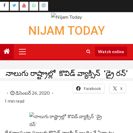
Skip
Instagram
to
Youtube
content
NIJAM TODAY
Primary
Watch online
Menu
నాలుగు రాష్ట్రాల్లో కొవిడ్‌ వ్యాక్సిన్‌ ‘డ్రై రన్‌’
Facebook
X
డిసెంబర్ 26, 2020
1 min read
దేశవ్యాప్తంగా ప్రజలకు కొవిడ్‌ వ్యాక్సిన్‌ అందించే ఏర్పాట్లు