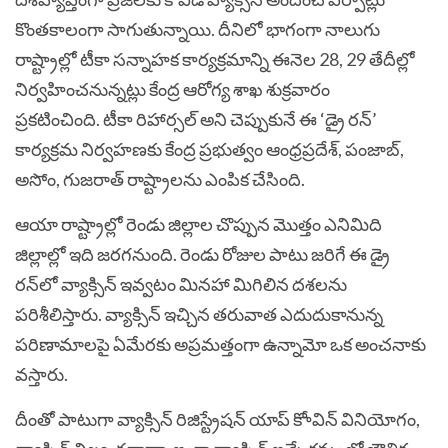
కొంతకాలంగా సాగుతున్నాయి. దీనిలో భాగంగా నాలుగు
రాష్ట్రాల్లో టీకా సన్నాహక కార్యక్రమాన్ని ఈనెల 28, 29 తేదీల్లో
నిర్వహించనున్నట్లు కేంద్ర ఆరోగ్య శాఖ శుక్రవారం
ప్రకటించింది.
టీకా రిహార్సల్‌ అని చెప్పుకునే ఈ ‘డ్రై రన్‌’
కార్యక్రమ నిర్వహణకు కేంద్ర ప్రభుత్వం ఆంధ్రప్రదేశ్‌, పంజాబ్‌,
అసోం, గుజరాత్‌ రాష్ట్రాలను ఎంపిక చేసింది.
ఆయా రాష్ట్రాల్లో రెండు జిల్లాల చొప్పున మొత్తం ఎనిమిది
జిల్లాల్లో ఇది జరగనుంది. రెండు రోజుల పాటు జరిగే ఈ డ్రై
రన్‌లో వ్యాక్సిన్‌ ఇవ్వటం మినహా మిగిలిన దశలను
పరిశీలిస్తారు. వ్యాక్సిన్‌ ఇచ్చిన తరువాత ఎదుదుకానున్న
పరిణామాలపై ఏమేరకు అప్రమత్తంగా ఉన్నామో ఒక అంచనాకు
వస్తారు.
దీంతో పాటుగా వ్యాక్సిన్‌ రిజిస్ట్రేషన్‌ యాప్‌ కోావిన్‌ వినియోగం,