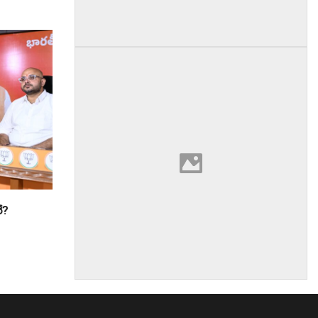
రే?
am