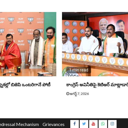
1 min read
నికల్లో బిజెపి ఒంటరిగానే పోటీ
కాంగ్రెస్ అవినీతిపై కెటిఆర్ మాట్లాడా
ఆగస్ట్ 7, 2026
Instagr
edressal Mechanism
Grievances