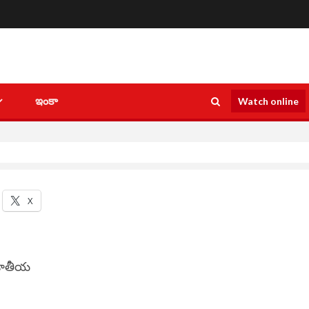
ఇంకా
Watch online
X
 జాతీయ