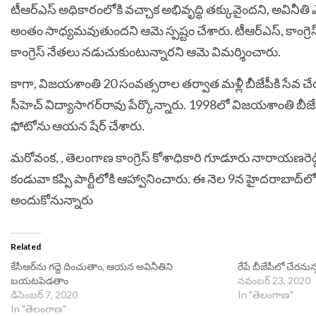
టీఆర్‌ఎస్‌ అధికారంలోకి వచ్చాక అభివృద్ధి తక్కువైందని, అవినీ
అంతం సాధ్యమవుతుందని ఆమె స్పష్టం చేశారు.
టీఆర్‌ఎస్‌, కాంగ
కాంగ్రెస్‌ నేతలు నడుచుకుంటున్నారని ఆమె విమర్శించారు.
కాగా, విజయశాంతి 20 సంవత్సరాల తర్వాత మళ్లీ బీజేపీకి సేవ చే
సీహెచ్‌ విద్యాసాగర్‌రావు పేర్కొన్నారు. 1998లో విజయశాంతి బీజ
ఫోటోను ఆయన షేర్‌ చేశారు.
మరోవంక, , తెలంగాణ కాంగ్రెస్‌ కోశాధికారి గూడూరు నారాయణరెడ్డి 
కండువా కప్పి పార్టీలోకి ఆహ్వానించారు. ఈ నెల 9న హైదరాబాద్‌లో ర
అందుకోనున్నారు
Related
కేసీఆర్‌ను గద్దె దించుతాం, ఆయన అవినీతిని
రేపే బీజేపీలో చేరన
బయటపెడతాం
నవంబర్ 23, 2020
డిసెంబర్ 7, 2020
In "తెలంగాణ"
In "తెలంగాణ"