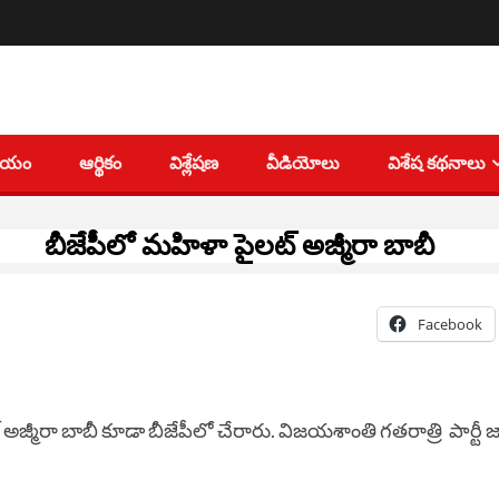
తీయం
ఆర్థికం
విశ్లేషణ
వీడియోలు
విశేష కథనాలు
బీజేపీలో మహిళా పైలట్‌ అజ్మీరా బాబీ
Facebook
్మీరా బాబీ కూడా బీజేపీలో చేరారు. విజయశాంతి గతరాత్రి పార్టీ