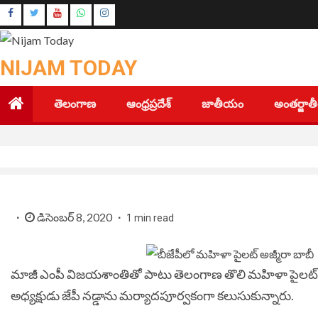
Skip
Instagram
to
Youtube
content
NIJAM TODAY
తెలంగాణ
ఆంధ్రప్రదేశ్
జాతీయం
అంతర్జా
డిసెంబర్ 8, 2020
1 min read
మాజీ ఎంపీ విజయశాంతితో పాటు తెలంగాణ తొలి మహిళా పైలట్‌ అజ
అధ్యక్షుడు జేపీ నడ్డాను మర్యాదపూర్వకంగా కలుసుకున్నారు.