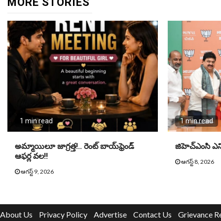
MORE STORIES
1 min read
1 min read
అమ్మాయిలూ జాగ్రత్త!.. రెంట్ బాయ్‌ఫ్రెండ్
జిహెచ్ఎంసి ఎన్
ఆఫర్ల వల!!
ఆగస్ట్ 8, 2026
ఆగస్ట్ 9, 2026
About Us
Privacy Policy
Advertise
Contact Us
Grievance R