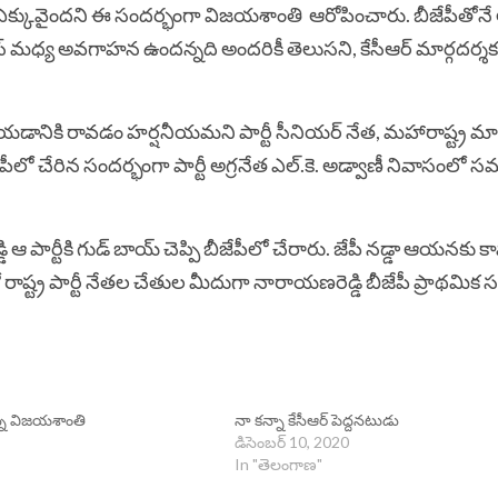
తి ఎక్కువైందని ఈ సందర్భంగా విజయశాంతి ఆరోపించారు. బీజేపీతోనే 
్రెస్‌ మధ్య అవగాహన ఉందన్నది అందరికీ తెలుసని, కేసీఆర్‌ మార్గదర్
యడానికి రావడం హర్షనీయమని పార్టీ సీనియర్‌ నేత, మహారాష్ట్ర మాజ
ేపీలో చేరిన సందర్భంగా పార్టీ అగ్రనేత ఎల్‌.కె. అడ్వాణీ నివాసంలో
ఆ పార్టీకి గుడ్‌ బాయ్‌ చెప్పి బీజేపీలో చేరారు. జేపీ నడ్డా ఆయనకు
ాష్ట్ర పార్టీ నేతల చేతుల మీదుగా నారాయణరెడ్డి బీజేపీ ప్రాథమిక సభ
ున్న విజయశాంతి
నా కన్నా కేసీఆర్ పెద్దనటుడు
డిసెంబర్ 10, 2020
In "తెలంగాణ"