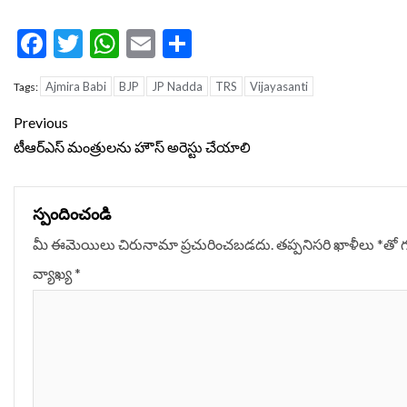
Facebook
Twitter
WhatsApp
Email
Share
Ajmira Babi
BJP
JP Nadda
TRS
Vijayasanti
Tags:
Continue
Previous
Reading
టీఆర్ఎస్ మంత్రులను హౌస్ అరెస్టు చేయాలి
స్పందించండి
మీ ఈమెయిలు చిరునామా ప్రచురించబడదు.
తప్పనిసరి ఖాళీలు
*
‌తో 
వ్యాఖ్య
*