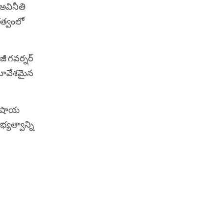
అవినీతి
శకత్వంలో
ీ గవర్నర్‌
 సమావేశమైన
 కాషాయ
్యత్వాన్ని