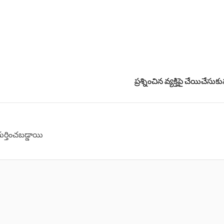
ప్రశ్నించిన వ్యక్తిపై చేయిచేసుక
గుర్తించబడ్డాయి