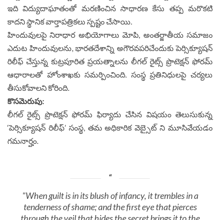
ఇది విద్యుదాఘాతంతో మరణించిన సాధారణ కేసు తప్ప మరొకటి
కాదని స్థానిక వార్తాపత్రికలు స్పష్టం చేసాయి.
హిందువుల‌పై నిరాధార అభియోగాలు మోపి, అంతర్జాతీయ సమాజం
ఎదుట హిందువులను, భారతదేశాన్ని అగౌరవపరిచేందుకు పెర్సిక్యూషన్
రిలీఫ్ చేస్తున్న కుట్రపూరిత ప్రయత్నాలను లీగల్ రైట్స్ ప్రొటెక్షన్ ఫోరమ్
ఆధారాలతో హోంశాఖకు సమర్పించింది. సంస్థ ప్రతినిధులపై చర్యలు
తీసుకోవాలని కోరింది.
కొసమెరుపు:
లీగల్ రైట్స్ ప్రొటెక్షన్ ఫోరమ్ ఫిర్యాదు చేసిన విషయం తెలుసుకున్న
‘పెర్సిక్యూషన్ రిలీఫ్’ సంస్థ, తమ అధికారిక వెబ్సైట్ ని మూసివేయడం
గమనార్హం.
"When guilt is in its blush of infancy, it trembles in a
tenderness of shame; and the first eye that pierces
through the veil that hides the secret brings it to the