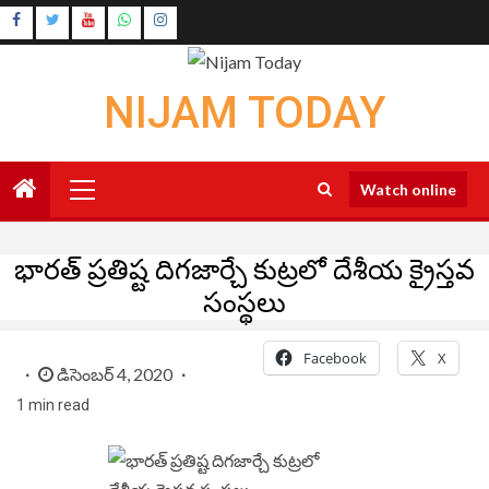
Skip
Instagram
to
Youtube
content
NIJAM TODAY
Primary
Watch online
Menu
భారత్ ప్రతిష్ట దిగజార్చే కుట్రలో దేశీయ క్రైస్తవ
సంస్థలు
Facebook
X
డిసెంబర్ 4, 2020
1 min read