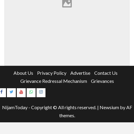
About Us
Privacy Policy
Advertise
Contact Us
Grievance Redressal Mechanism
Grievances
Instagram
Youtube
NijamToday - Copyright © All rights reserved.
|
Newsium
by AF
themes.