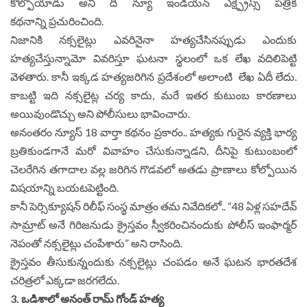
కోల్పోయాడు అని ది న్యూ ఇండియన్ ఎక్ష్ప్రెస్స్ పత్రిక
కథనాన్ని ప్రచురించింది.
నిజానికి నక్సలైట్లు ఎవరినైనా హత్యచేసినప్పుడు ఎందుకు
హత్యచేస్తున్నామో వివరిస్తూ ఘటనా స్థలంలో ఒక లేఖ వదిలిపెట్టి
వెళతారు. కానీ ఇక్కడ హత్యజరిగిన ప్రదేశంలో అలాంటి లేఖ ఏదీ లేదు.
కాబట్టి ఇది నక్సలైట్ల చర్య కాదు, మరే ఇతర కుటుంబ కారణాలు
అయివుండొచ్చు అని పోలీసులు భావించారు.
అనంతరం న్యూస్ 18 వార్తా కథనం ప్రకారం.. హత్యకు గురైన వ్యక్తి భార్య
బ్రతికుండగానే మరో వివాహం చేసుకున్నాడని, దీనిపై కుటుంబంలో
చెలరేగిన తగాదాల వల్ల జరిగిన గొడవలో అతడు ప్రాణాలు కోల్పోయిన
విషయాన్ని బయటపెట్టింది.
కానీ పెర్సిక్యూషన్ రిలీఫ్ సంస్థ మాత్రం తమ నివేదికలో.. “48 ఏళ్ల సహదేవ్
సామ్రాట్ అనే గిరిజనుడు క్రైస్తవం స్వీకరించినందుకు పోలీస్ ఇంఫార్మర్
నెపంతో నక్సలైట్లు చంపేశారు” అని రాసింది.
క్రైస్తవం తీసుకున్నందుకు నక్సలైట్లు చంపడం అనే ఘటన భారతదేశ
చరిత్రలో ఎక్కడా జరగలేదు.
3. ఒడిశాలో అనంత్ రామ్ గోండ్ హత్య