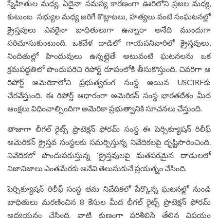
స్నేహితుల మధ్య, ఏదైనా సమస్య కారణంగా ఊరిలోని ప్రజల మధ్య,
కుటుంబ సభ్యుల మధ్య జరిగే కొట్లాటలు, హత్యలు వంటి సంఘటనల్లో
క్రైస్తవులు ఎవరైనా బాధితులుగా ఉన్నారా అనేది ముందుగా
సరిచూసుకుంటుంది. ఒకవేళ దాడిలో గాయపనివారిలో క్రైస్తవులు,
నిందితుల్లో హిందువులు ఉన్నట్లైతే అటువంటి ఘటనలను ఒక
క్రమపద్ధతిలో పొందుపరిచి రిపోర్ట్ రూపంలోకి తీసుకొస్తుంది. చివరిగా ఆ
రిపోర్ట్ అమెరికాలోని ప్రభుత్వరంగ సంస్థ అయిన USCIRFకు
చేరవేస్తుంది. ఈ రిపోర్ట్ ఆధారంగా అమెరికన్ సంస్థ భారతదేశం మీద
ఆంక్షలు విధించాల్సిందిగా అమెరికా ప్రభుత్వానికి సూచనలు చేస్తుంది.
తాజాగా లీగల్ రైట్స్ ప్రొటెక్షన్ ఫోరమ్ సంస్థ ఈ పెర్సిక్యూషన్ రిలీఫ్
అమెరికన్ క్రైస్తవ సంస్థలకు సమర్పిస్తున్న నివేదికలపై దృష్టిసారించింది.
నివేదికలో పొందుపరుస్తున్న ‘క్రైస్తవులపై మతపరమైన దాడులలో
నిజానిజాలు ఎంతమేరకు అనేవి తెలుసుకునే ప్రయత్నం చేసింది.
పెర్సిక్యూషన్ రిలీఫ్ సంస్థ తమ నివేదికలో పేర్కొన్న ఘటనల్లో నుండి
బాధితులు మరణించిన 8 కేసుల మీద లీగల్ రైట్స్ ప్రొటెక్షన్ ఫోరమ్
అధ్యయనం చేసింది. వాటి క్షుణ్ణంగా పరిశీలిస్తే తేలిన విషయం