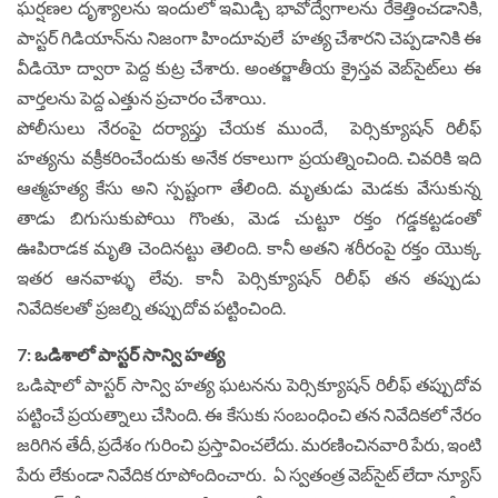
ఘర్షణల దృశ్యాలను ఇందులో ఇమిడ్చి భావోద్వేగాలను రేకెత్తించడానికి,
పాస్టర్ గిడియాన్‌ను నిజంగా హిందూవులే హత్య చేశారని చెప్ప‌డానికి ఈ
వీడియో ద్వారా పెద్ద కుట్ర చేశారు. అంతర్జాతీయ క్రైస్తవ వెబ్‌సైట్‌లు ఈ
వార్తలను పెద్ద ఎత్తున ప్ర‌చారం చేశాయి.
పోలీసులు నేరంపై దర్యాప్తు చేయక ముందే, పెర్సిక్యూషన్ రిలీఫ్
హ‌త్య‌ను వక్రీక‌రించేందుకు అనేక ర‌కాలుగా ప్ర‌య‌త్నించింది. చివ‌రికి ఇది
ఆత్మహత్య కేసు అని స్ప‌ష్టంగా తేలింది. మృతుడు మెడ‌కు వేసుకున్న
తాడు బిగుసుకుపోయి గొంతు, మెడ చుట్టూ రక్తం గడ్డకట్టడంతో
ఊపిరాడ‌క మృతి చెందిన‌ట్టు తెలింది. కానీ అతని శరీరంపై రక్తం యొక్క
ఇతర ఆనవాళ్ళు లేవు. కానీ పెర్సిక్యూషన్ రిలీఫ్ త‌న త‌ప్పుడు
నివేదిక‌లతో ప్ర‌జ‌ల్ని త‌ప్పుదోవ ప‌ట్టించింది.
7: ఒడిశాలో పాస్టర్ సాన్వి హత్య
ఒడిషాలో పాస్ట‌ర్ సాన్వి హ‌త్య ఘటనను పెర్సిక్యూషన్ రిలీఫ్ త‌ప్పుదోవ
ప‌ట్టించే ప్ర‌య‌త్నాలు చేసింది. ఈ కేసుకు సంబంధించి త‌న నివేదికలో నేరం
జరిగిన తేదీ, ప్రదేశం గురించి ప్రస్తావించలేదు. మరణించినవారి పేరు, ఇంటి
పేరు లేకుండా నివేదిక రూపోందించారు. ఏ స్వతంత్ర వెబ్‌సైట్ లేదా న్యూస్