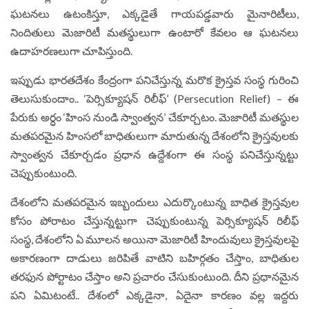
ఘటనలు ఉటంకిస్తూ, ఎక్కడైతే గాయపడ్డవారు మైనారిటీలు,
నిందితులు మెజారిటీ మతస్థులుగా ఉంటారో కేవలం ఆ ఘటనలు
ఉదాహరణలుగా చూపిస్తుంది.
ఇప్పుడు భారతదేశం కేంద్రంగా పనిచేస్తున్న మరొక క్రైస్తవ సంస్థ గురించి
తెలుసుకుందాం.. ‘పెర్సిక్యూషన్ రిలీఫ్’ (Persecution Relief) – ఈ
పేరుకు అర్ధం ‘హింస నుండి స్వాంత్వన’ చేకూర్చటం. మెజారిటీ మతస్థుల
మతపరమైన హింసలో బాధితులుగా మారుతున్న దేశంలోని క్రైస్తవులకు
స్వాంత్వన చేకూర్చడం ప్రధాన ఉద్దేశంగా ఈ సంస్థ పనిచేస్తున్నట్టు
చెప్పుకుంటుంది.
దేశంలోని మతపరమైన ఇబ్బందులు ఎదుర్కొంటున్న బాధిత క్రైస్తవుల
కోసం పోరాటం చేస్తున్నట్టుగా చెప్పుకుంటున్న పెర్సిక్యూషన్ రిలీఫ్
సంస్థ, దేశంలోని ఏ మూలన అయినా మెజారిటీ హిందువులు క్రైస్తవులపై
అకారణంగా దాడులు జరిపితే వాటిని బహిర్గతం చేస్తాం, బాధితుల
తరఫున పోర్టాటం చేస్తాం అని ప్రచారం చేసుకుంటుంది. దీని ప్రధానమైన
పని ఏమిటంటే.. దేశంలో ఎక్కడైనా, ఏదైనా కారణం వల్ల ఇద్దరు