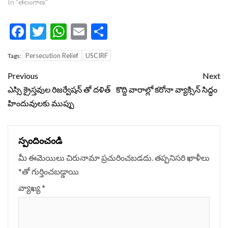
In "తెలంగాణ"
Facebook
Twitter
WhatsApp
Email
Share
Persecution Relief
USCIRF
Tags:
Continue
Previous
Next
Reading
ఎస్సి క్రైస్తవుల రిజర్వేషన్ తో దళిత్
కొద్ది వారాల్లో కరోనా వ్యాక్సిన్ సిద్ధం
హిందువులకు ముప్పు
స్పందించండి
మీ ఈమెయిలు చిరునామా ప్రచురించబడదు.
తప్పనిసరి ఖాళీలు
*
‌తో గుర్తించబడ్డాయి
వ్యాఖ్య
*