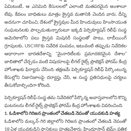
ఏమిటంటే.. ఆ ఎనిమిది కేసులలలో ఎలాంటి మతపరమైన అంశాలూ
లేవు. కేవలం బాధితులు మాత్రం క్రైస్తవ మతానికి చెందిన వారు. దీన్ని
అదనుగా చూపించి, దేశంలో క్రైస్తవుల మీద హిందువులు హింసాయుత
సంఘటనలకు పాల్పడుతున్నారంటూ ఇక్కడి పెర్సిక్యూషన్ రిలీఫ్ సంస్థ
అమెరికాలోని పలు క్రైస్తవ మిషనరీ సంస్థలతో పాటు, లాబీయింగ్
గ్రూపులకు, USCIRFకు నివేదిక పంపడం, ఇటువంటి తప్పుడు నివేదికల
ఆధారాంగా భారతదేశాన్ని “మైనారిటీలకు ప్రమాదకరమైన దేశాల”
జాబితాలో చేర్చడం వంటి విషయాలపై లీగల్ రైట్స్ ప్రొటెక్షన్ ఫోరమ్ కేంద్ర
హోంశాఖకు ఫిర్యాదు చేసింది. తక్షణమే పెర్సిక్యూషన్ రిలీఫ్ పేర్కొంటున్న
కేసుల్లోని నిజానిజాలపై దర్యాప్తు చేసి, ఆ సంస్థ ప్రతినిధులపై చర్యలు
తీసుకోవాల్సిందిగా కోరింది.
పెర్సిక్యూషన్ రిలీఫ్ సంస్థ తమ నివేదికలో పేర్కొన్న అవాస్తవాలలోని కొన్ని
ఘటనలను లీగల్ రైట్స్ ప్రొటెక్షన్ ఫోరమ్ కేంద్ర హోంశాఖకు వివరించింది.
1. ఓడిశాలోని గిరిజన ప్రాంతంలో చేతబడి నెపంతో యువకుడి హత్య
ఓడిశాలోని మల్కన్-గిరి జిల్లాలోని గిరిజన ప్రాంతంలో చేతబడి నెపంతో
18 ఏళ్ల యువకుడిని స్థానికులు హత్యచేశారు.
హిందూస్తాన్ టైమ్స్ పత్రిక