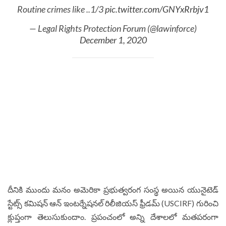
Routine crimes like ..1/3
pic.twitter.com/GNYxRrbjv1
— Legal Rights Protection Forum (@lawinforce)
December 1, 2020
దీనికి ముందు మనం అమెరికా ప్రభుత్వరంగ సంస్థ అయిన యునైటెడ్
స్టేట్స్ కమిషన్ ఆన్ ఇంటర్నేషనల్ రిలీజియస్ ఫ్రీడమ్ (USCIRF) గురించి
క్లుప్తంగా తెలుసుకుందాం. ప్రపంచంలో అన్ని దేశాలలో మతపరంగా