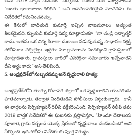
తమ 2019 వార్షిక నివేదికలో పేర్కొంది. గిరిజన మత విశ్వాసాలను
“జంతు భావాజాలం క‌లిగిన ” అని అవమానకరమైన సూచనను ఈ
నివేధిక‌లో గ‌మ‌నించ‌వ‌చ్చు.
ఈ కేసులో బాధితుడి కుమార్తె ఇచ్చిన వాఙమూలం అత్యంత
కీలకమైనది. మృతుడి కుమార్తె దివ్య మాట్లాడుతూ “నా తండ్రి ఇన్ఫార్మర్
కాదు. అతను ఒక చిన్న కిరాణా దుకాణం నడుపుతున్న సాధారణ వ్యక్తి.
పోలీసులు, నక్సలైట్టు ఇద్దరూ మా గ్రామాలను సందర్శించి గ్రామస్తులతో
మాట్లాడతారు. గ్రామస్తులు వారిలో ఎవరికైనా సమాచారం ఇచ్చేవారని
దీని అర్థం కాదు” అని తెలిపింది.
5. ఆంధ్ర‌ప్ర‌దేశ్‌లో సుబ్బరవమ్మ అనే వృద్ధురాలి హత్య:
ఆంధ్రప్రదేశ్‌లోని తూర్పు గోదావరి జిల్లాలో ఒక వృద్ధురాలిని యువకుడు
హతమార్చాడు. తర్వాత నిందితుడిని పోలీసులు పట్టుకున్నారు. కానీ
ఈ వార్తలను పెర్సిక్యూషన్ రిలీఫ్ వక్రీకరించింది. పెర్సిక్యూషన్ రిలీఫ్ తమ
2018 వార్ష‌క నివేదిక‌లో ఈ ఘటనను ప్రస్తావిస్తూ.. “హిందూ దేవాలయ
పూజారి, గ్రామ సర్పంచ్ యొక్క ప్రేరణతో వృద్ధురాలు చంప‌బ‌డింది” అని
పేర్కొంది. ఇది పోలీసు నివేదిక‌ల‌కు పూర్తి విరుద్ధం.