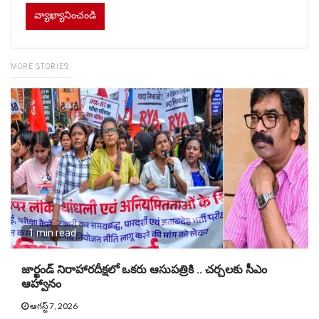
MORE STORIES
1 min read
జార్ఖండ్ నిరాహారదీక్షలో ఒకరు ఆసుపత్రికి .. చర్చలకు సీఎం
ఆహ్వానం
ఆగస్ట్ 7, 2026