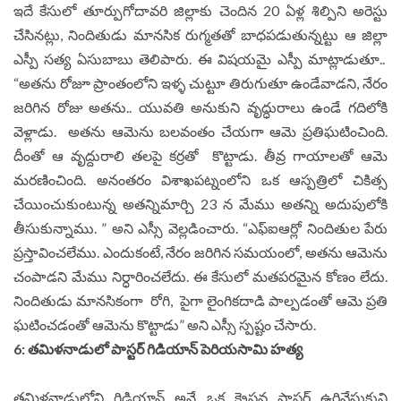
ఇదే కేసులో తూర్పుగోదావరి జిల్లాకు చెందిన 20 ఏళ్ల శిల్పిని అరెస్టు
చేసినట్లు, నిందితుడు మానసిక రుగ్మతతో బాధపడుతున్నట్టు ఆ జిల్లా
ఎస్పీ సత్య ఏసుబాబు తెలిపారు. ఈ విషయమై ఎస్పీ మాట్లాడుతూ..
“అతను రోజూ ప్రాంతంలోని ఇళ్ళ చుట్టూ తిరుగుతూ ఉండేవాడని, నేరం
జరిగిన రోజు అతను.. యువ‌తి అనుకుని వృద్ధురాలు ఉండే గ‌దిలోకి
వెళ్లాడు. అతను ఆమెను బ‌ల‌వంతం చేయగా ఆమె ప్రతిఘటించింది.
దీంతో ఆ వృద్దురాలి త‌ల‌పై క‌ర్ర‌తో కొట్టాడు. తీవ్ర గాయాల‌తో ఆమె
మ‌ర‌ణించింది. అనంత‌రం విశాఖపట్నంలోని ఒక ఆస్ప‌త్రిలో చికిత్స
చేయించుకుంటున్న అత‌న్నిమార్చి 23 న మేము అతన్ని అదుపులోకి
తీసుకున్నాము. ” అని ఎస్సీ వెల్ల‌డించారు. “ఎఫ్ఐఆర్లో నిందితుల పేరు
ప్రస్తావించలేము. ఎందుకంటే, నేరం జరిగిన సమయంలో, అతను ఆమెను
చంపాడని మేము నిర్ధారించలేదు. ఈ కేసులో మతపరమైన కోణం లేదు.
నిందితుడు మానసికంగా రోగి, పైగా లైంగిక‌దాడి పాల్ప‌డంతో ఆమె ప్ర‌తి
ఘ‌టించ‌డంతో ఆమెను కొట్టాడు” అని ఎస్సీ స్పష్టం చేసారు.
6: తమిళనాడులో పాస్టర్ గిడియాన్ పెరియసామి హత్య
త‌మిళ‌నాడులోని గిడియాన్ అనే ఒక క్రైస్తవ పాస్టర్ ఉరివేసుకుని