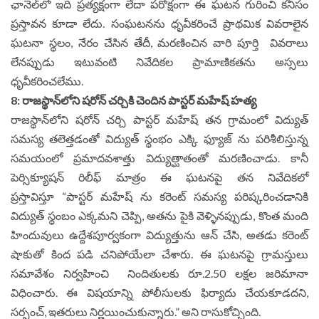
ఛానెల్‌లో ఇది ప్రత్యక్షంగా లేదా పరోక్షంగా ఈ ఘటన గురించి కనీసం
ప్రస్తావన కూడా లేదు. సంఘటనను ధృవీకరించే ప్రాథమిక వివరాలైన
ఘటనా స్థలం, నేరం చేసిన తేదీ, మరణించిన వారి పూర్తి వివరాలు
లేనప్పుడు ఇటువంటి నివేదిక‌ల ప్రామాణికతను అస్సలు
ధృవీకరించలేము.
8: రాజస్థాన్‌లోని షరోన్ చర్చికి చెందిన పాస్టర్ మహేష్ హత్య
రాజ‌స్థాన్‌లోని ష‌రోన్ చ‌ర్చి పాస్ట‌ర్ మ‌హేష్ త‌న గ్రామంలో విద్యుత్
స‌మ‌స్య త‌లెత్త‌డంతో విద్యుత్ స్థంభం ఎక్కి ఫ్యూజ్ ను ప‌రిశీలిస్తున్న
స‌మ‌యంలో ప్ర‌మాద‌వ‌శాత్తు విద్యుత్ఘాతంతో మ‌ర‌ణించాడు. కానీ
పెర్సిక్యూషన్ రిలీఫ్ మాత్రం ఈ ఘటనపై త‌న నివేదిక‌లో
ప్రస్తావిస్తూ “పాస్టర్ మహేష్ ను క‌రెంట్ స‌మ‌స్య పరిష్కరించడానికి
విద్యుత్ స్థంబం ఎక్క‌మ‌ని చెప్పి, అతను పైకి వెళ్ళినప్పుడు, కొంత మంది
హిందువులు ఉద్దేశపూర్వకంగా విద్యుత్తును ఆన్ చేసి, అతడు కరెంట్
షాకుతో కింద ప‌డి చనిపోయేలా చేశారు. ఈ ఘ‌ట‌న‌పై గ్రామస్తులు
సమావేశం నిర్వహించి నిందితులకు రూ.2.50 లక్షల జ‌రిమానా
విధించారు. ఈ విష‌యాన్ని పోలీసుల‌కు ఫిర్యాదు చేయ‌కూడ‌దని,
సర్పంచ్, ఇతరులు నిర్ణయించుకున్నారు.” అని రాసుకోచ్చింది.