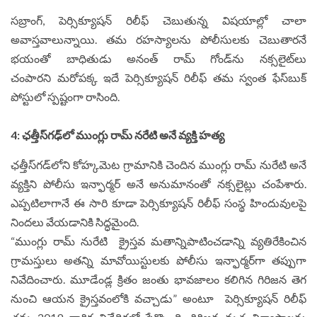
సబ్రాంగ్, పెర్సిక్యూషన్ రిలీఫ్ చెబుతున్న విష‌యాల్లో చాలా
అవాస్త‌వాలున్నాయి. త‌మ రహస్యాలను పోలీసులకు చెబుతార‌నే
భయంతో బాధితుడు అనంత్ రామ్ గోండ్‌ను నక్సలైట్‌లు
చంపారని మరోపక్క ఇదే పెర్సిక్యూషన్ రిలీఫ్ తమ స్వంత ఫేస్‌బుక్
పోస్టులో స్పష్టంగా రాసింది.
4: ఛత్తీస్‌గ‌ఢ్‌లో ముంగ్లు రామ్ నరేటి అనే వ్య‌క్తి హత్య
ఛత్తీస్‌గడ్‌లోని కోహ్కమెట గ్రామానికి చెందిన ముంగ్లు రామ్ నురేటి అనే
వ్యక్తిని పోలీసు ఇన్ఫార్మర్ అనే అనుమానంతో నక్సలైట్లు చంపేశారు.
ఎప్పటిలాగానే ఈ సారి కూడా పెర్సిక్యూషన్ రిలీఫ్ సంస్థ హిందువులపై
నింద‌లు వేయ‌డానికి సిద్ధమైంది.
“ముంగ్లు రామ్ నురేటి క్రైస్తవ మ‌తాన్నిపాటించడాన్ని వ్యతిరేకించిన
గ్రామస్తులు అతన్ని మావోయిస్టులకు పోలీసు ఇన్ఫార్మర్‌గా తప్పుగా
నివేదించారు. మూడేండ్ల క్రితం జంతు భావ‌జాలం క‌లిగిన గిరిజ‌న తెగ
నుంచి ఆయ‌న క్రైస్త‌వంలోకి వ‌చ్చాడు” అంటూ పెర్సిక్యూషన్ రిలీఫ్