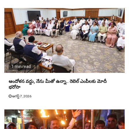
1 min read
ఆందోళన వద్దు, నేను మీతో ఉన్నా.. రెబెల్ ఎంపీలకు మోదీ
భరోసా
ఆగస్ట్ 7, 2026