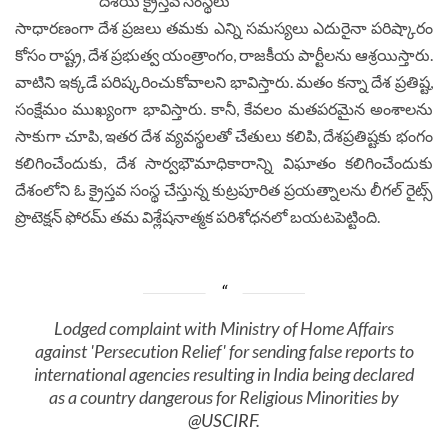
సాధారణంగా దేశ ప్రజలు తమకు ఎన్ని సమస్యలు ఎదురైనా పరిష్కారం
కోసం రాష్ట్ర, దేశ ప్రభుత్వ యంత్రాంగం, రాజకీయ పార్టీలను ఆశ్రయిస్తారు.
వాటిని ఇక్కడే పరిష్కరించుకోవాలని భావిస్తారు. మతం కన్నా దేశ ప్రతిష్ట,
సంక్షేమం ముఖ్యంగా భావిస్తారు. కానీ, కేవలం మతపరమైన అంశాలను
సాకుగా చూపి, ఇతర దేశ వ్యవస్థలతో చేతులు కలిపి, దేశప్రతిష్టకు భంగం
కలిగించేందుకు, దేశ సార్వభౌమాధికారాన్ని విఘాతం కలిగించేందుకు
దేశంలోని ఓ క్రైస్తవ సంస్థ చేస్తున్న కుట్రపూరిత ప్రయత్నాలను లీగల్ రైట్స్
ప్రొటెక్షన్ ఫోరమ్ తమ విశ్లేషనాత్మక పరిశోధనలో బయటపెట్టింది.
Lodged complaint with Ministry of Home Affairs
against 'Persecution Relief' for sending false reports to
international agencies resulting in India being declared
as a country dangerous for Religious Minorities by
@USCIRF
.