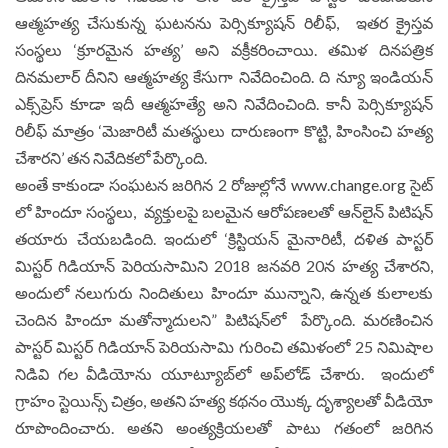
ఆత్మహత్య చేసుకున్న ఘ‌ట‌నను పెర్సిక్యూషన్ రిలీఫ్, ఇతర క్రైస్తవ
సంస్థలు ‘క్రూరమైన హత్య’ అని వక్రీకరించాయి. తమిళ దినపత్రిక
దినమలార్ దీనిని ఆత్మహత్య కేసుగా నివేదించింది. ది న్యూ ఇండియన్
ఎక్స్‌ప్రెస్ కూడా ఇదీ ఆత్మహత్యే అని నివేదించింది. కానీ పెర్సిక్యూషన్
రిలీఫ్ మాత్రం ‘మెజారిటీ మతస్థులు దారుణంగా కొట్టి, హింసించి హ‌త్య
చేశార‌ని’ త‌న నివేదిక‌లో పేర్కొంది.
అంతే కాకుండా సంఘటన జరిగిన 2 రోజుల్లోనే
www.change.org
సైట్‌
లో హిందూ సంస్థలు, వ్యక్తులపై బలమైన ఆరోపణలతో ఆన్‌లైన్ పిటిషన్
తయారు చేయబడింది. ఇందులో ‘క్రిస్టియన్ మైనారిటీ, దళిత పాస్టర్
మిస్టర్ గిడియాన్ పెరియసామిని 2018 జ‌న‌వ‌రి 20న హత్య చేశార‌ని,
అందులో నలుగురు నిందితులు హిందూ మున్నాని, ఉన్న‌త కులాల‌కు
చెందిన హిందూ మతోన్మాదులని” పిటిష‌న్‌లో పేర్కొంది. మరణించిన
పాస్టర్ మిస్టర్ గిడియాన్ పెరియసామి గురించి తమిళంలో 25 నిమిషాల
నిడివి గల వీడియోను యూట్యూబ్‌లో అప్‌లోడ్ చేశారు. ఇందులో
గ్రాహం స్టెయిన్స్ చిత్రం, అతని హత్య కథనం యొక్క దృశ్యాలతో వీడియో
రూపొందించారు. అతని అంత్యక్రియల‌తో పాటు గ‌తంలో జ‌రిగిన