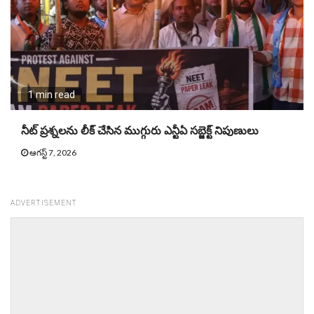
1 min read
నీట్ ప్ర‌శ్న‌ల‌ను లీక్ చేసిన ముగ్గురు ఎన్టీఏ స‌బ్జెక్ట్ నిపుణులు
ఆగస్ట్ 7, 2026
ADVERTISEMENT