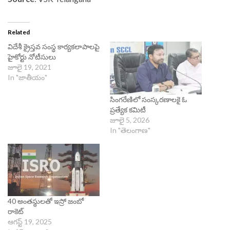
Related
విదేశీ క్రైస్తవ సంస్థ కార్యకలాపాలపై
హైకోర్టు నోటీసులు
జూలై 19, 2021
In "జాతీయం"
సింగరేణిలో సంస్కరణాలకై ఓ
ప్రత్యేక కమిటీ
జూలై 5, 2026
In "తెలంగాణ"
40 అంతస్థులతో ఇస్రో జంబో
రాకెట్
ఆగస్ట్ 19, 2025