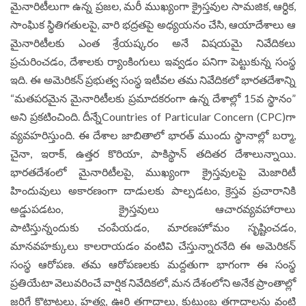
మైనారిటీలుగా ఉన్న ప్రజల, మరీ ముఖ్యంగా క్రైస్తవుల సామజిక, ఆర్ధిక,
సాంఘిక స్థితిగతులపై, వారి భద్రతపై అధ్యయనం చేసి, ఆయాదేశాలు ఆ
మైనారిటీలకు ఎంత శ్రేయష్కరం అనే విషయమై నివేదికలు
ప్రచురించడం, దేశాలకు ర్యాంకింగులు ఇవ్వడం పనిగా పెట్టుకున్న సంస్థ
ఇది. ఈ అమెరికన్ ప్రభుత్వ సంస్థ ఇటీవల తమ నివేదికలో భారతదేశాన్ని
“మతపరమైన మైనారిటీలకు ప్రమాదకరంగా ఉన్న దేశాల్లో 15వ స్థానం”
అని ప్రకటించింది. దీన్నేCountries of Particular Concern (CPC)గా
వ్యవహరిస్తుంది. ఈ దేశాల జాబితాలో భారత్ ముందు స్థానాల్లో బర్మా,
చైనా, ఇరాక్, ఉత్తర కొరియా, పాకిస్థాన్ తదితర దేశాలున్నాయి.
భారతదేశంలో మైనారిటీలపై, ముఖ్యంగా క్రైస్తవులపై మెజారిటీ
హిందువులు అకారణంగా దాడులకు పాల్పడటం, క్రెస్తవ ప్రచారానికి
అడ్డుపడటం, క్రైస్తవులు ఆచారవ్యవహారాలు
పాటిస్తున్నందుకు చంపేయడం, మారణహోమం సృష్టించడం,
మానవహక్కులు కాలరాయడం వంటివి చేస్తున్నారనేది ఈ అమెరికన్
సంస్థ ఆరోపణ. తమ ఆరోపణలకు మద్దతుగా భాగంగా ఈ సంస్థ
ప్రతియేటా వెలువరించే వార్షిక నివేదికలో, మన దేశంలోని అనేక ప్రాంతాల్లో
జరిగే కొట్లాటలు, హత్య, ఊరి తగాదాలు, కుటుంబ తగాదాలను వంటి