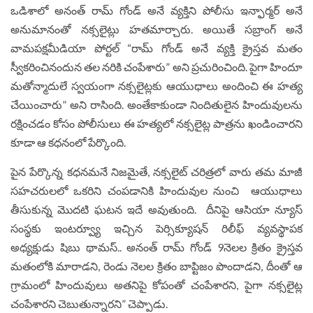
ఒడిశాలో అనంత్ రామ్ గోండ్ అనే వ్య‌క్తిని పోలీసు ఇన్ఫార్మర్ అనే
అనుమానంతో నక్సలైట్లు హ‌త‌మార్చారు. అయితే స‌బ్రాంగ్ అనే
వామ‌ప‌క్షమీడియా పోర్ట‌ల్ “రామ్ గోండ్ అనే వ్యక్తి క్రైస్త‌వ మతం
స్వీకరించినందున త‌ల న‌రికి చంపేశారు” అని ప్రచురించింది. పైగా హిందూ
మతోన్మాదులే స్వయంగా నక్సలైట్లకు ఆయుధాలు అందించి ఈ హత్య
చేయించారు” అని రాసింది. అంతేకాకుండా నిందితులైన హిందువులను
రక్షించడం కోసం పోలీసులు ఈ హత్యలో నక్సలైట్ల పాత్రను ఖండించార‌ని
కూడా ఆ కధనంలో పేర్కొంది.
పైన పేర్కొన్న కధనమనే నిజమైతే, నక్సలైట్ చరిత్రలో వారు తమ మాజీ
సహచరులలో ఒకరిని చంపడానికి హిందువుల నుంచి ఆయుధాలు
తీసుకున్న మొదటి ఘటన ఇదే అవుతుంది. దీనిపై ఆసియా న్యూస్‌
సంస్థకు ఇంటర్వ్యూ ఇచ్చిన పెర్సిక్యూషన్ రిలీఫ్ వ్యవస్థాపక
అధ్యక్షుడు షిబు థామస్.. అనంత్ రామ్ గోండ్ 9నెలల క్రితం క్రైస్తవ
మతంలోకి మారాడ‌ని, రెండు నెలల క్రితం బాప్టిజం పొందాడ‌ని, దీంతో ఆ
గ్రామంలో హిందువులు అత‌నిపై కోపంతో చంపేశార‌ని, పైగా న‌క్స‌లైట్ల
చంపేశార‌ని చెబుతున్నార‌ని” చెప్పాడు.