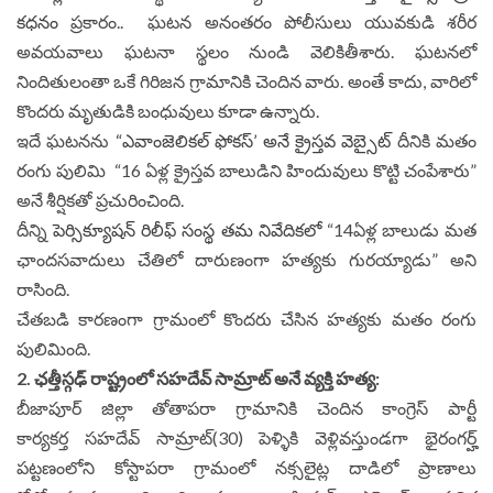
కధనం
ప్రకారం.. ఘటన అనంతరం పోలీసులు యువకుడి శరీర
అవయవాలు ఘటనా స్థలం నుండి వెలికితీశారు. ఘటనలో
నిందితులంతా ఒకే గిరిజన గ్రామానికి చెందిన వారు. అంతే కాదు, వారిలో
కొందరు మృతుడికి బంధువులు కూడా ఉన్నారు.
ఇదే ఘటనను
“ఎవాంజెలికల్ ఫోకస్’ అనే క్రైస్తవ వెబ్సైట్
దీనికి మతం
రంగు పులిమి “16 ఏళ్ల క్రైస్తవ బాలుడిని హిందువులు కొట్టి చంపేశారు”
అనే శీర్షికతో ప్రచురించింది.
దీన్ని
పెర్సిక్యూషన్ రిలీఫ్ సంస్థ తమ నివేదికలో
“14ఏళ్ల బాలుడు మత
ఛాందసవాదులు చేతిలో దారుణంగా హత్యకు గురయ్యాడు” అని
రాసింది.
చేతబడి కారణంగా గ్రామంలో కొందరు చేసిన హత్యకు మతం రంగు
పులిమింది.
2. ఛత్తీస్గఢ్ రాష్ట్రంలో సహదేవ్ సామ్రాట్ అనే వ్యక్తి హత్య:
బీజాపూర్ జిల్లా తోతాపరా గ్రామానికి చెందిన కాంగ్రెస్ పార్టీ
కార్యకర్త సహదేవ్ సామ్రాట్(30)
పెళ్ళికి వెళ్లివస్తుండగా భైరంగర్హ్
పట్టణంలోని కోస్టాపరా గ్రామంలో నక్సలైట్ల
దాడిలో ప్రాణాలు