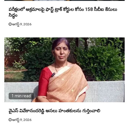
పరీక్షలలో అక్రమాలపై ఫాస్ట్ ట్రాక్ కోర్టుల కోసం 158 సీబీఐ కేసులు
సిద్ధం
ఆగస్ట్ 9, 2026
1 min read
వైఎస్‌ వివేకానందరెడ్డి అసలు హంతకులను గుర్తించాలి
ఆగస్ట్ 9, 2026