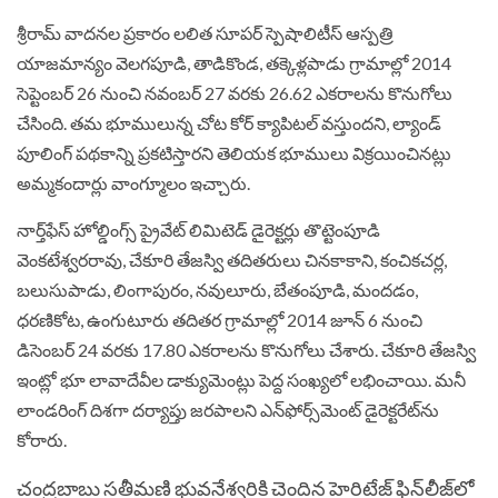
శ్రీరామ్ వాదనల ప్రకారం లలిత సూపర్‌ స్పెషాలిటీస్‌ ఆస్పత్రి
యాజమాన్యం వెలగపూడి, తాడికొండ, తక్కెళ్లపాడు గ్రామాల్లో 2014
సెప్టెంబర్‌ 26 నుంచి నవంబర్‌ 27 వరకు 26.62 ఎకరాలను కొనుగోలు
చేసింది. తమ భూములున్న చోట కోర్‌ క్యాపిటల్‌ వస్తుందని, ల్యాండ్‌
పూలింగ్‌ పథకాన్ని ప్రకటిస్తారని తెలియక భూములు విక్రయించినట్లు
అమ్మకందార్లు వాంగ్మూలం ఇచ్చారు.
నార్త్‌ఫేస్‌ హోల్డింగ్స్‌ ప్రైవేట్‌ లిమిటెడ్‌ డైరెక్టర్లు తొట్టెంపూడి
వెంకటేశ్వరరావు, చేకూరి తేజస్వి తదితరులు చినకాకాని, కంచికచర్ల,
బలుసుపాడు, లింగాపురం, నవులూరు, బేతంపూడి, మందడం,
ధరణికోట, ఉంగుటూరు తదితర గ్రామాల్లో 2014 జూన్‌ 6 నుంచి
డిసెంబర్‌ 24 వరకు 17.80 ఎకరాలను కొనుగోలు చేశారు. చేకూరి తేజస్వి
ఇంట్లో భూ లావాదేవీల డాక్యుమెంట్లు పెద్ద సంఖ్యలో లభించాయి. మనీ
లాండరింగ్‌ దిశగా దర్యాప్తు జరపాలని ఎన్‌ఫోర్స్‌మెంట్‌ డైరెక్టరేట్‌ను
కోరారు.
చంద్రబాబు సతీమణి భువనేశ్వరికి చెందిన హెరిటేజ్‌ ఫిన్‌లీజ్‌లో