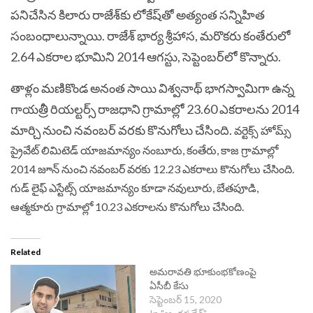
పనిచేసిన కిలారు రాజేశ్‌కు లోకేష్‌తో అత్యంత సన్నిహిత
సంబంధాలున్నాయి. రాజేశ్‌ భార్య శ్రీహాస, మరొకరు కంతేరులో
2.64 ఎకరాల భూమిని 2014 ఆగస్టు, సెప్టెంబర్‌లో కొన్నారు.
తాళ్లం మణికొండ అనంత సాయి విశ్వనాథ్‌ భాగస్వామిగా ఉన్న
గాయత్రీ రియల్టర్స్‌ రాజధాని గ్రామాల్లో 23.60 ఎకరాలను 2014
మార్చి నుంచి నవంబర్‌ వరకు కొనుగోలు చేసింది.
వర్టెక్స్‌ హోమ్స్‌
ప్రైవేట్‌ లిమిటెడ్‌ యాజమాన్యం నంబూరు, కంతేరు, కాజ గ్రామాల్లో
2014 జూన్‌ నుంచి నవంబర్‌ వరకు 12.23 ఎకరాలు కొనుగోలు చేసింది.
గుడ్‌ లైఫ్‌ ఎస్టేట్స్‌ యాజమాన్యం కూడా నవులూరు, బేతపూడి,
ఆత్మకూరు గ్రామాల్లో 10.23 ఎకరాలను కొనుగోలు చేసింది.
Related
అమరావతి భూకుంభకోణంపై
ఏసీబీ కేసు
సెప్టెంబర్ 15, 2020