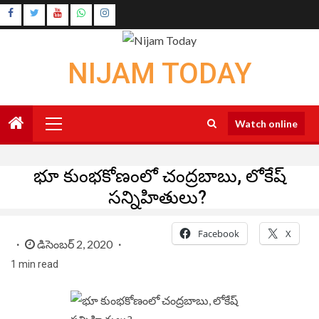
Skip
Instagram
to
Youtube
content
NIJAM TODAY
Primary
Watch online
Menu
భూ కుంభకోణంలో చంద్రబాబు, లోకేష్
సన్నిహితులు?
Facebook
X
డిసెంబర్ 2, 2020
1 min read