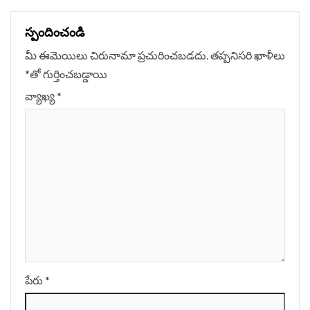
స్పందించండి
మీ ఈమెయిలు చిరునామా ప్రచురించబడదు.
తప్పనిసరి ఖాళీలు
*
‌తో గుర్తించబడ్డాయి
వ్యాఖ్య
*
పేరు
*