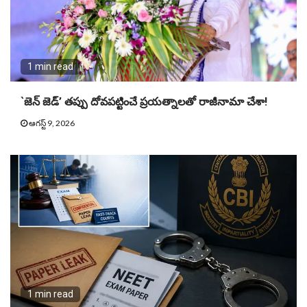
1 min read
`జెన్ జెడ్’ తప్పు దోవపట్టించే ప్రయత్నాలతో రాజీనామా చేశా!
ఆగస్ట్ 9, 2026
1 min read