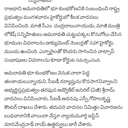
రాజధాని అమరావతిలో భూ కుంభకోణనికి సంబంధించి రాష్ట్ర
ప్రభుత్వం మంగళవారం హైకోర్టులో కీలక వాదనలు
వినిపించింది. మాజీ సీఎం చంద్రబాబునాయుడు, మాజీ మంత్రి
లోకేష్‌ సన్నిహితులు అమరావతి చుట్టుపక్కల కొనుగోలు చేసిన
భూముల వివరాలను డాక్యుమెంట్‌ నెంబర్లతో సహా హైకోర్టు
ముందు ఉంచింది. ఎన్నారైలతో కొందరు సాగించిన వాట్సాప్‌
సంభాషణల వివరాలను కూడా కోర్టు
కు సమర్పించింది.
అమరావతి భూ కుంభకోణం వెనుక చాలా పెద్ద
తలకాయలున్నాయని, సీఐడీ దర్యాప్తును కొనసాగనివ్వాలని
అభ్యర్థిస్తప్రభుత్వం తరఫున అడ్వొకేట్‌ జనరల్‌ (ఏజీ) శ్రీరామ్‌
వాదనలు వినిపించారు. సీఐడీ అదనపు ఎస్పీ గోపాలకృష్ణ
కౌంటర్‌ దాఖలు చేశారు. తదుపరి వాదనల నిమిత్తం విచారణను
బుధవారానికి వాయిదా వేస్తూ న్యాయమూర్తి జస్టిస్‌
మానవేంద్రనాథ్‌ రాయ్‌ ఉత్తర్వులు జారీ చేశారు.