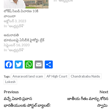
In "ఆంధ్రప్రదేశ్"
లోకేష్ సిఐడి విచార‌ణ 10కి
వాయిదా
అక్టోబర్ 3, 2023
In "ఆంధ్రప్రదేశ్"
అమరావతి
భూములపై ఏసీబీకి హైకోర్టు బ్రేక్
సెప్టెంబర్ 16, 2020
In "ఆంధ్రప్రదేశ్"
Facebook
Twitter
WhatsApp
Email
Share
Amaravati land scam
AP High Court
Chandrababu Naidu
Tags:
Lokesh
Continue
Previous
Next
Reading
వచ్చే ఏడాది ప్రవాస
జాతీయ గీతం మార్పు కోరిన
భారతీయులకు పోస్టల్ బ్యాలట్!
స్వామి