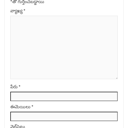
*
‌తో గుర్తించబడ్డాయి
వ్యాఖ్య
*
పేరు
*
ఈమెయిలు
*
వెబ్‌సైటు