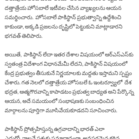
దత్తాత్రేయ హోసబాలే ఇటీవల చేసిన వ్యాఖ్యలను ఆయన
సమర్ధించారు. హోసబాలే పాకిస్థాన్ ప్రభుత్వాన్ని ఉద్దేశించి
కాకుండా, అక్కడి ప్రజలను దృష్టిలో పెట్టుకుని మాట్లాడారని
భగవత్ తెలిపారు.
అయితే, పాకిస్థాన్ లేదా ఇతర దేశాల విషయంలో ఆర్ఎస్ఎస్‌కు
స్వతంత్ర విదేశాంగ విధానమేమీ లేదని, పాకిస్థాన్ విషయంలో
కేంద్ర ప్రభుత్వం తీసుకునే నిర్ణయాలకు మద్దతు ఇస్తామని స్పష్టం
చేశారు. గత నెలలో దత్తాత్రేయ హోసబలే ఓ ఇంటర్వ్యూలో దేశ
భద్రత, ఆత్మగౌరవాన్ని కాపాడటం ప్రభుత్వ బాధ్యత అని పేర్కొన్న
ఆయన, అదే సమయంలో సంభాషణకు సంబంధించిన
మార్గాలను పూర్తిగా మూసివేయకూడదని సూచించారు.
పాకిస్థాన్ ప్రోత్సహిస్తున్న ఉగ్రవాదాన్ని భారత్ ఎలా
ఎదుర్కోవాలనే ప్రశ్నకు సమాధానంగా, అవసరమైన కఠిన