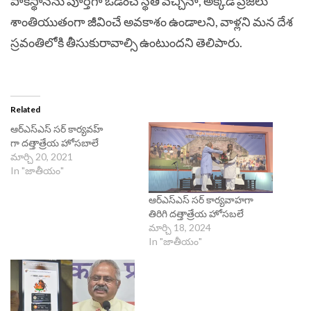
పాకిస్థాన్‌ను పూర్తిగా ఓడించే స్థితి వచ్చినా, అక్కడి ప్రజలు
శాంతియుతంగా జీవించే అవకాశం ఉండాలని, వాళ్లని మన దేశ
స్రవంతిలోకి తీసుకురావాల్సి ఉంటుందని తెలిపారు.
Related
ఆర్‌ఎస్‌ఎస్ సర్ కార్యవహ్
గా దత్తాత్రేయ హోసబాలే
మార్చి 20, 2021
In "జాతీయం"
ఆర్‌ఎస్‌ఎస్‌ సర్‌ కార్యవాహగా
తిరిగి దత్తాత్రేయ హోసబలే
మార్చి 18, 2024
In "జాతీయం"