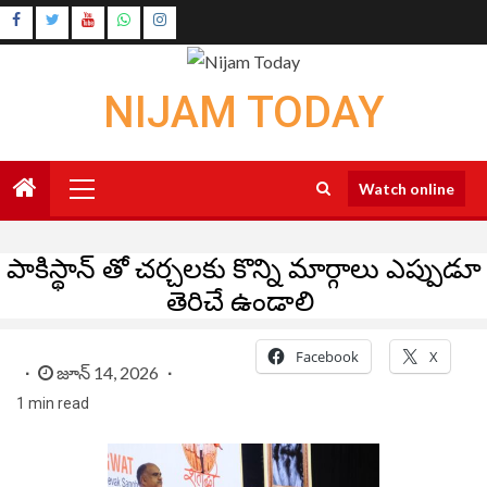
Skip
Instagram
to
Youtube
content
NIJAM TODAY
Primary
Watch online
Menu
పాకిస్థాన్ తో చర్చలకు కొన్ని మార్గాలు ఎప్పుడూ
తెరిచే ఉండాలి
Facebook
X
జూన్ 14, 2026
1 min read