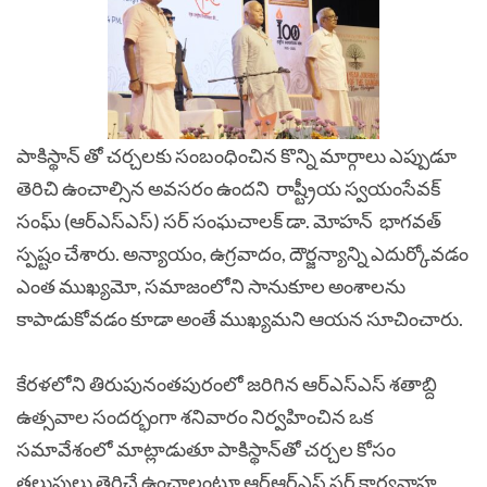
పాకిస్థాన్ తో చర్చలకు సంబంధించిన కొన్ని మార్గాలు ఎప్పుడూ
తెరిచి ఉంచాల్సిన అవసరం ఉందని రాష్ట్రీయ స్వయంసేవక్
సంఘ్ (ఆర్ఎస్ఎస్) సర్ సంఘచాలక్ డా. మోహన్ భాగవత్
స్పష్టం చేశారు. అన్యాయం, ఉగ్రవాదం, దౌర్జన్యాన్ని ఎదుర్కోవడం
ఎంత ముఖ్యమో, సమాజంలోని సానుకూల అంశాలను
కాపాడుకోవడం కూడా అంతే ముఖ్యమని ఆయన సూచించారు.
కేరళలోని తిరుపునంతపురంలో జరిగిన ఆర్‌ఎస్‌ఎస్ శతాబ్ది
ఉత్సవాల సందర్భంగా శనివారం నిర్వహించిన ఒక
సమావేశంలో మాట్లాడుతూ పాకిస్థాన్‌తో చర్చల కోసం
తలుపులు తెరిచే ఉంచాలంటూ ఆర్​ఆర్​ఎస్ సర్ కార్యవాహ