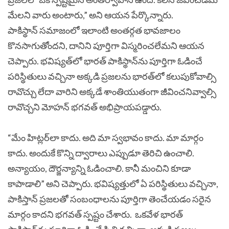
మేలని వారు అంటారు,” అని ఆయన పేర్కొన్నారు.
పాకిస్థాన్ సమాజంలో ఇలాంటి అంతర్గత భావజాలం
కొనసాగుతోందని, దానిని పూర్తిగా విస్మరించలేమని ఆయన
చెప్పారు. భవిష్యత్‌లో భారత్ పాకిస్థాన్‌ను పూర్తిగా ఓడించే
పరిస్థితులు వచ్చినా అక్కడి ప్రజలను భారత్‌లో కలుపుకోవాల్సి
రావొచ్చు లేదా వారిని అక్కడే శాంతియుతంగా జీవించనివ్వాల్సి
రావొచ్చని మోహన్ భగవత్ అభిప్రాయపడ్డారు.
“మేం హిట్లర్‌లా కాదు. అది మా స్వభావం కాదు. మా మార్గం
కాదు. అందుకే కొన్ని ద్వారాలు ఎప్పుడూ తెరిచి ఉంచాలి.
అన్యాయం, దౌర్జన్యాన్ని ఓడించాలి. కానీ మంచిని కూడా
కాపాడాలి” అని చెప్పారు. భవిష్యత్తులో ఏ పరిస్థితులు వచ్చినా,
పాకిస్తాన్ ప్రజలతో సంబంధాలను పూర్తిగా తెంచేయడం సరైన
మార్గం కాదని భగవత్ స్పష్టం చేశారు.
ఒకవేళ భారత్