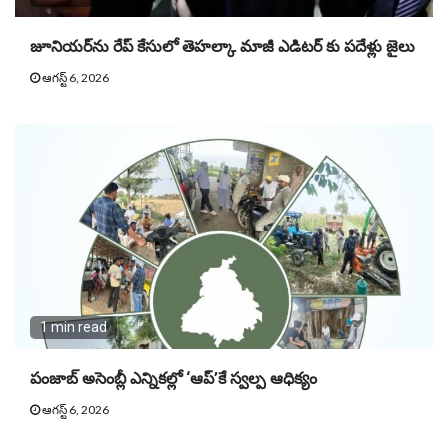
జూనియ‌ర్‌ను రేప్ కేసులో తెహ‌ల్కా మాజీ ఎడిట‌ర్ కు పదేళ్లు జైలు
ఆగస్ట్ 6, 2026
1 min read
పంజాబ్ అసెంబ్లీ ఎన్నికల్లో ‘ఆప్’కే స్వల్ప ఆధిక్యం
ఆగస్ట్ 6, 2026