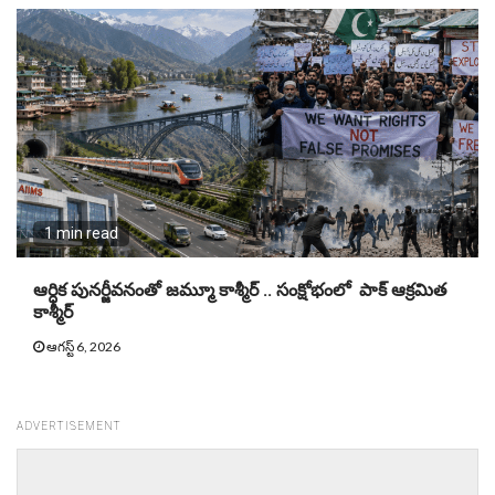
1 min read
ఆర్ధిక పునర్జీవనంతో జమ్మూ కాశ్మీర్ .. సంక్షోభంలో పాక్ ఆక్రమిత
కాశ్మీర్
ఆగస్ట్ 6, 2026
ADVERTISEMENT