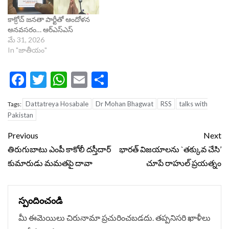
కాక్రోచ్ జనతా పార్టీతో ఆందోళన
అనవసరం… ఆర్ఎస్ఎస్
మే 31, 2026
In "జాతీయం"
Facebook
Twitter
WhatsApp
Email
Share
Dattatreya Hosabale
Dr Mohan Bhagwat
RSS
talks with
Tags:
Pakistan
Continue
Previous
Next
Reading
తిరుగుబాటు ఎంపీ కాకోలీ దస్తీదార్
భారత్ విజయాలను `తక్కువ చేసి’
కుమారుడు మమతపై దావా
చూపే రాహుల్ ప్రయత్నం
స్పందించండి
మీ ఈమెయిలు చిరునామా ప్రచురించబడదు.
తప్పనిసరి ఖాళీలు