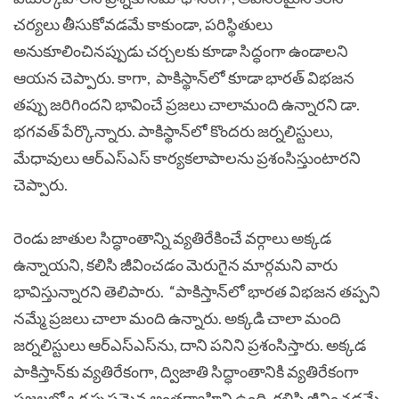
చర్యలు తీసుకోవడమే కాకుండా, పరిస్థితులు
అనుకూలించినప్పుడు చర్చలకు కూడా సిద్ధంగా ఉండాలని
ఆయన చెప్పారు. కాగా, పాకిస్థాన్‌లో కూడా భారత్ విభజన
తప్పు జరిగిందని భావించే ప్రజలు చాలామంది ఉన్నారని డా.
భగవత్ పేర్కొన్నారు. పాకిస్థాన్‌లో కొందరు జర్నలిస్టులు,
మేధావులు ఆర్‌ఎస్‌ఎస్ కార్యకలాపాలను ప్రశంసిస్తుంటారని
చెప్పారు.
రెండు జాతుల సిద్ధాంతాన్ని వ్యతిరేకించే వర్గాలు అక్కడ
ఉన్నాయని, కలిసి జీవించడం మెరుగైన మార్గమని వారు
భావిస్తున్నారని తెలిపారు.
“పాకిస్తాన్‌లో భారత విభజన తప్పని
నమ్మే ప్రజలు చాలా మంది ఉన్నారు. అక్కడి చాలా మంది
జర్నలిస్టులు ఆర్‌ఎస్‌ఎస్‌ను, దాని పనిని ప్రశంసిస్తారు. అక్కడ
పాకిస్తాన్‌కు వ్యతిరేకంగా, ద్విజాతి సిద్ధాంతానికి వ్యతిరేకంగా
ప్రజలలో ఒక స్పష్టమైన అంతర్వాహిని ఉంది. కలిసి జీవించడమే