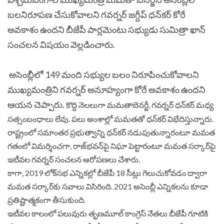
బలనిరూపణ చేసుకోవాలని గవర్నర్ జగ్దీప్ ధన్‌కర్ కోరే
అవకాశం ఉందని బీజేపీ పార్లమెంటు సభ్యుడు సుమిత్రా ఖాన్
సంచలన విషయం వెల్లడించారు.
అసెంబ్లీలో 149 మంది సభ్యుల బలం నిరూపించుకోవాలని
ముఖ్యమంత్రిని గవర్నర్ అనూహ్యంగా కోరే అవకాశం ఉందని
ఆయన చెప్పారు.
కొద్ది నెలలుగా మమతాబెనర్జీ, గవర్నర్ ధన్‌కర్ మధ్య
సత్సంబంధాలు లేవు. పలు అంశాల్లో మమతతో ధన్‌కర్ విభేదిస్తున్నారు.
రాష్ట్రంలో సమాంతర ప్రభుత్వాన్ని ధన్‌కర్ నడుపుతున్నారంటూ మమత
గతంలో విమర్శించగా, రాజ్‌భవన్‌పై నిఘా పెట్టారంటూ మమత సర్కార్‌పై
ఇటీవల గవర్నర్ సంచలన ఆరోపణలు చేశారు.
కాగా, 2019 లోక్‌సభ ఎన్నికల్లో బీజేపీ 18 సీట్లు గెలుచుకోవడం ద్వారా
మమత సర్కార్‌కు సవాలు విసిరింది. 2021 అసెంబ్లీ ఎన్నికలను కూడా
ప్రతిష్టాత్మకంగా తీసుకుంది.
ఇటీవల కాలంలో పలువురు తృణమూల్ కాంగ్రెస్ నేతలు బీజేపీ గూటికి