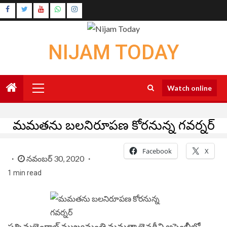
Skip
Instagram
to
Youtube
content
NIJAM TODAY
Primary
Watch online
Menu
మమతను బలనిరూపణ కోరనున్న గవర్నర్
Facebook
X
నవంబర్ 30, 2020
1 min read
పశ్చిమబెంగాల్ ముఖ్యమంత్రి మమతా బెనర్జీని అసెంబ్లీలో