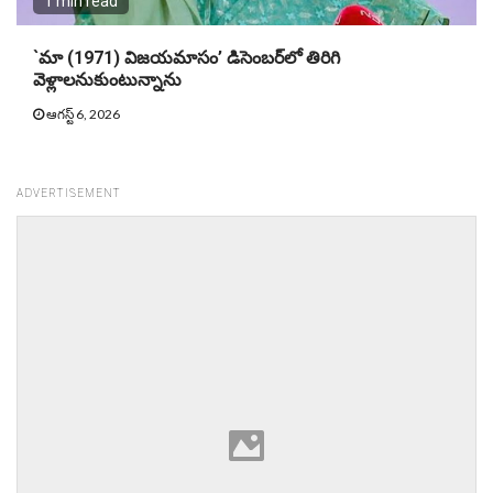
1 min read
`మా (1971) విజయమాసం’ డిసెంబర్‌లో తిరిగి
వెళ్లాలనుకుంటున్నాను
ఆగస్ట్ 6, 2026
ADVERTISEMENT