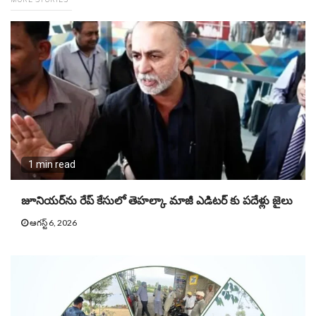
1 min read
జూనియ‌ర్‌ను రేప్ కేసులో తెహ‌ల్కా మాజీ ఎడిట‌ర్ కు పదేళ్లు జైలు
ఆగస్ట్ 6, 2026