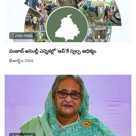
1 min read
పంజాబ్ అసెంబ్లీ ఎన్నికల్లో ‘ఆప్’కే స్వల్ప ఆధిక్యం
ఆగస్ట్ 6, 2026