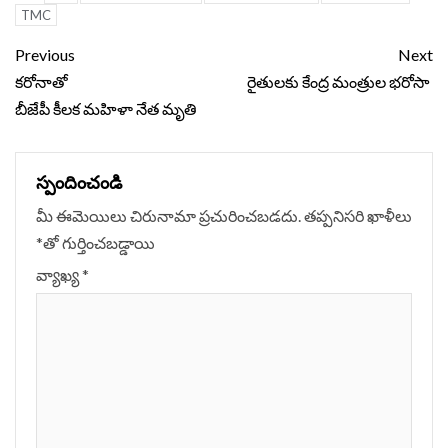
TMC
Continue
Previous
Next
Reading
కరోనాతో
రైతులకు కేంద్ర మంత్రుల భరోసా
బీజేపీ కీలక మహిళా నేత మృతి
స్పందించండి
మీ ఈమెయిలు చిరునామా ప్రచురించబడదు.
తప్పనిసరి ఖాళీలు
*
‌తో గుర్తించబడ్డాయి
వ్యాఖ్య
*