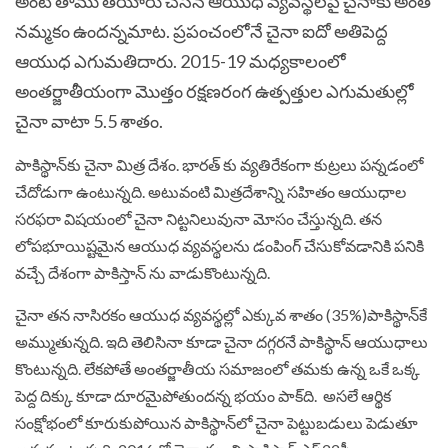
అంటే తాము తయారు చేసిన ఆయుధ వ్యవస్థలపై చైనాకు అంత
నమ్మకం ఉందన్నమాట. ప్రపంచంలోనే చైనా ఐదో అతిపెద్ద
ఆయుధ ఎగుమతిదారు. 2015-19 మధ్యకాలంలో
అంతర్జాతీయంగా మొత్తం రక్షణరంగ ఉత్పత్తుల ఎగుమతుల్లో
చైనా వాటా 5.5 శాతం.
పాకిస్థాన్‌కు చైనా మిత్ర దేశం. భారత్ కు వ్యతిరేకంగా కుట్రలు పన్నడంలో
చేదోడుగా ఉంటున్నది. అటువంటి మిత్రదేశాన్ని సహితం ఆయుధాల
సరఫరా విషయంలో చైనా నిట్టనిలువునా మోసం చేస్తున్నది. తన
లోపభూయిష్టమైన ఆయుధ వ్యవస్థలను డంపింగ్‌ చేసుకోవడానికి పనికి
వచ్చే దేశంగా పాకిస్తాన్ ను వాడుకొంటున్నది.
చైనా తన నాసిరకం ఆయుధ వ్యవస్థల్లో ఎక్కువ శాతం (35%)పాకిస్థాన్‌కే
అమ్ముతున్నది. ఇది తెలిసినా కూడా చైనా దగ్గరనే పాకిస్థాన్‌ ఆయుధాలు
కొంటున్నది. లేకపోతే అంతర్జాతీయ సమాజంలో తమకు ఉన్న ఒకే ఒక్క
పెద్ద దిక్కు కూడా దూరమైపోతుందన్న భయం పాక్‌ది. అసలే ఆర్థిక
సంక్షోభంలో కూరుకుపోయిన పాకిస్థాన్‌లో చైనా పెట్టుబడులు పెడుతూ