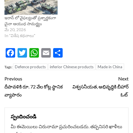
ఇరాన్ లో వైఫల్యంతో ప్రశ్నార్ధకంగా
చైనా ఆయుధ సామర్థ్యం
మే 20, 2026
In "విశేష కథనాలు"
Facebook
Twitter
WhatsApp
Email
Share
Defence products
inferior Chinese products
Made in China
Tags:
Continue
Previous
Next
Reading
దీపావళికి రూ. 72 వేల కోట్ల స్థానిక
విశ్వసనీయత, అభివృద్ధికి బీహార్
వ్యాపారం
ఓట్
స్పందించండి
మీ ఈమెయిలు చిరునామా ప్రచురించబడదు.
తప్పనిసరి ఖాళీలు