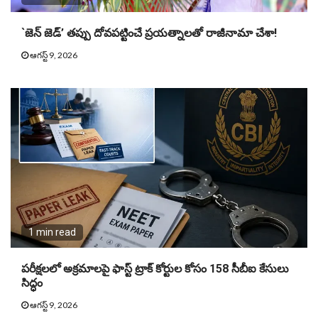
`జెన్ జెడ్’ తప్పు దోవపట్టించే ప్రయత్నాలతో రాజీనామా చేశా!
ఆగస్ట్ 9, 2026
1 min read
పరీక్షలలో అక్రమాలపై ఫాస్ట్ ట్రాక్ కోర్టుల కోసం 158 సీబీఐ కేసులు
సిద్ధం
ఆగస్ట్ 9, 2026