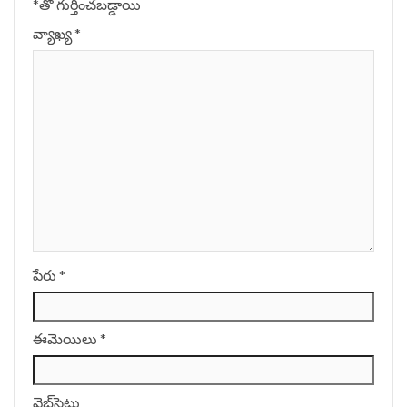
*
‌తో గుర్తించబడ్డాయి
వ్యాఖ్య
*
పేరు
*
ఈమెయిలు
*
వెబ్‌సైటు