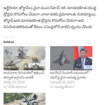
అల్జీరియా, జోర్డాన్‌లు చైనా నుంచి సిహెచ్-4బి మానవరహిత యుద్ధ
డ్రోన్లను కొనుగోలు చేయగా, చాలా వరకు ప్రమాదాలకు గురయ్యాయి.
జోర్డాన్‌ ఆరు మానవరహిత డ్రోన్లను కొనుగోలు చేయగా అవి
పనిచేయకపోవడంతో కేవలం 3 ఏండ్లలోనే వాటిని ధ్వంసం చేసింది.
Related
ఆయుధాల దిగుమ‌తిలో ఉక్రెయిన్
ఆపరేషన్‌ సిందూర్‌ సమయంలో
తర్వాత అగ్రగామి భారత్
రఫెల్ పై చైనా అసత్య ప్రచారం
మార్చి 10, 2026
నవంబర్ 20, 2025
In "విశేష కథనాలు"
In "అంతర్జాతీయం"