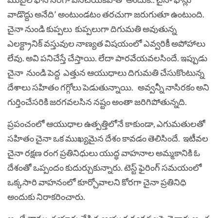
వాడొద్దు అనేది’ అంటుండటం తరచుగా జరుగుతూ ఉంటుంది.
చైనా నుండి కుప్పలు కుప్పలుగా దిగుమతి అవుతున్న
ఎలక్ట్రానిక్ వస్తువుల నాణ్యత విషయంలో ఎవ్వరికీ అపోహాలు
లేవు. అవి పనిచేస్తే చేస్తాయి. లేదా పారవేయవలసిందే. ఇప్పుడు
చైనా నుండి పెద్ద ఎత్తున ఆయుధాలు దిగుమతి చేసుకొంటున్న
దేశాలు సహితం గగ్గోలు పెడుతున్నాయి. అవ్వన్నీ నాసిరకం అని
గుర్తించేసరికి జరగవలసిన నష్టం అంతా జరిగిపోతున్నది.
ప్రపంచంలో ఆయుధాల ఉత్పత్తిలోనే కాకుండా, ఎగుమతులతో
సహితం చైనా ఒక ముఖ్యమైన దేశం కావడం తెలిసిందే. ఇటీవల
చైనా రక్షణ రంగ ప్రతినిధులు యుద్ధ వాహనాల అమ్మకానికి ఓ
దేశంతో ఒప్పందం కుదుర్చుకున్నారు. టెస్ట్‌ ఫైరింగ్‌ సమయంలో
ఒక్కసారి వాహనంలో కూర్చోవాలని కోరగా చైనా ప్రతినిధి
అందుకు నిరాకరించారు.