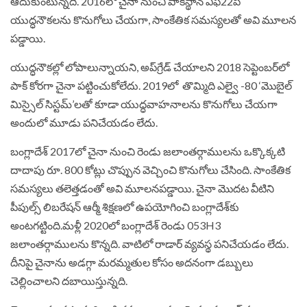
ఆదుకుంటున్నది. 2016లో చైనా నుంచి పాకిస్థాన్‌ ఎఫ్‌22పీ
యుద్ధనౌకలను కొనుగోలు చేయగా, సాంకేతిక సమస్యలతో అవి మూలన
పడ్డాయి.
యుద్ధనౌకల్లో లోపాలున్నాయని, అప్‌గ్రేడ్‌ చేయాలని 2018 సెప్టెంబర్‌లో
పాక్‌ కోరగా చైనా పట్టించుకోలేదు. 2019లో తొమ్మిది ఎల్వై -80 ‘మొబైల్‌
మిస్సైల్‌ సిస్టమ్‌’లతో కూడా యుద్ధవాహనాలను కొనుగోలు చేయగా
అందులో మూడు పనిచేయడం లేదు.
బంగ్లాదేశ్‌ 2017లో చైనా నుంచి రెండు జలాంతర్గాములను ఒక్కొక్కటి
దాదాపు రూ. 800 కోట్లు చొప్పున వెచ్చించి కొనుగోలు చేసింది. సాంకేతిక
సమస్యలు తలెత్తడంతో అవి మూలనపడ్డాయి. చైనా మొదట వీటిని
పీపుల్స్‌ లిబరేషన్‌ ఆర్మీ శిక్షణలో ఉపయోగించి బంగ్లాదేశ్‌కు
అంటగట్టింది.మళ్లీ 2020లో బంగ్లాదేశ్‌ రెండు 053H3
జలాంతర్గాములను కొన్నది. వాటిలో రాడార్‌ వ్యవస్థ పనిచేయడం లేదు.
దీనిపై చైనాను అడగ్గా మరమ్మతుల కోసం అదనంగా డబ్బులు
చెల్లించాలని దబాయిస్తున్నది.