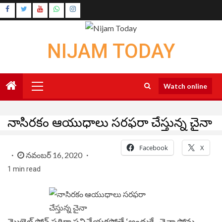
Skip
Instagram
to
Youtube
content
NIJAM TODAY
Primary
Watch online
Menu
నాసిరకం ఆయుధాలు సరఫరా చేస్తున్న చైనా
Facebook
X
నవంబర్ 16, 2020
1 min read
మొబైల్ ఫోన్ సరిగా పనిచేయకపోతే ‘అందుకే.. చైనా ఫోన్లు