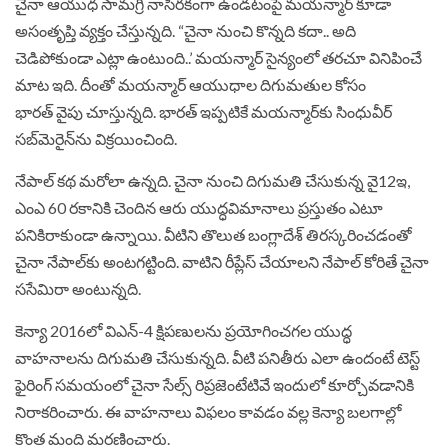
చైనా ఆయుధ సామగ్రి నాసిరకంగా ఉండటంపై మయన్మార్‌ కూడా
అసంతృప్తి వ్యక్తం చేస్తున్నది. “చైనా నుంచి కొన్నది కదా.. అది
చెడిపోకుండా ఎట్లా ఉంటుంది..’ మయన్మార్‌ సైన్యంలో తరచూ వినిపించే
మాట ఇది. దీంతో మయన్మార్‌ ఆయుధాల దిగుమతుల కోసం
భారత్ వైపు చూస్తున్నది. భారత్‌ ఇప్పటికే మయన్మార్‌కు సింధువీర్‌
సబ్‌మెరైన్‌ను విక్రయించింది.
నేపాల్‌ కథ మరోలా ఉన్నది. చైనా నుంచి దిగుమతి చేసుకున్న వై12ఇ,
ఎంఎ 60 రకానికి చెందిన ఆరు యుద్ధవిమానాలు ప్రస్తుతం ఎటూ
పనికిరాకుండా ఉన్నాయి. వీటిని తొలుత బంగ్లాదేశ్‌ తిరస్కరించడంతో
చైనా నేపాల్‌కు అంటగట్టింది. వాటిని రీప్లేస్‌ చేయాలని నేపాల్‌ కోరితే చైనా
ససేమిరా అంటున్నది.
కెన్యా 2016లో విఎన్-4 క్షిపణులను ప్రయోగించగల యుద్ధ
వాహనాలను దిగుమతి చేసుకున్నది. వీటి పనితీరు ఎలా ఉందంటే టెస్ట్‌
ఫైరింగ్‌ సమయంలో చైనా సేల్స్‌ రిప్రజెంటేటివే ఇందులో కూర్చోవడానికి
నిరాకరించారు. ఈ వాహనాలు విఫలం కావడం వల్ల కెన్యా బలగాల్లో
కొంత మంది మరణించారు.