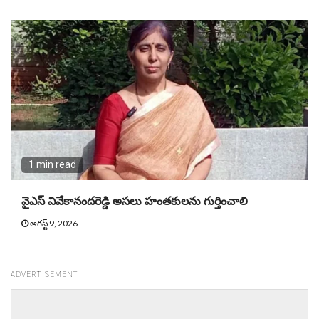
1 min read
వైఎస్‌ వివేకానందరెడ్డి అసలు హంతకులను గుర్తించాలి
ఆగస్ట్ 9, 2026
ADVERTISEMENT