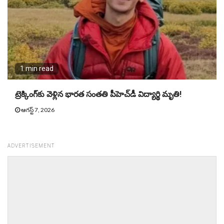
1 min read
ట్రెక్కింగ్‌కు వెళ్లిన భార‌త సంత‌తి పీహెచ్‌డీ విద్యార్థి మృతి!
ఆగస్ట్ 7, 2026
ADVERTISEMENT