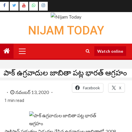
Skip
Instagram
to
Youtube
content
NIJAM TODAY
Primary
Watch online
Menu
పాక్ ఉగ్రవాదుల జాబితా పట్ల భారత్ ఆగ్రహం
Facebook
X
నవంబర్ 13, 2020
1 min read
పాకిస్తాన్ ప్రభుత్వం విడుదల చేసిన ఉగ్రవాదుల జాబితాలో 2008