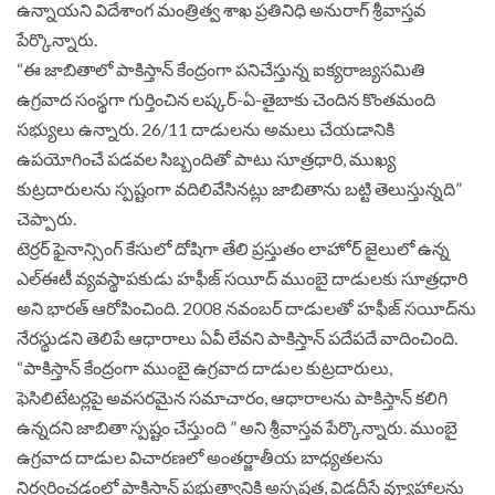
ఉన్నాయని విదేశాంగ మంత్రిత్వ శాఖ ప్రతినిధి అనురాగ్ శ్రీవాస్తవ
పేర్కొన్నారు.
“ఈ జాబితాలో పాకిస్తాన్ కేంద్రంగా పనిచేస్తున్న ఐక్యరాజ్యసమితి
ఉగ్రవాద సంస్థగా గుర్తించిన లష్కర్-ఏ-తైబాకు చెందిన కొంతమంది
సభ్యులు ఉన్నారు. 26/11 దాడులను అమలు చేయడానికి
ఉపయోగించే పడవల సిబ్బందితో పాటు సూత్రధారి, ముఖ్య
కుట్రదారులను స్పష్టంగా వదిలివేసినట్లు జాబితాను బట్టి తెలుస్తున్నది”
చెప్పారు.
టెర్రర్ ఫైనాన్సింగ్ కేసులో దోషిగా తేలి ప్రస్తుతం లాహోర్ జైలులో ఉన్న
ఎల్‌ఈటీ వ్యవస్థాపకుడు హఫీజ్ సయీద్ ముంబై దాడులకు సూత్రధారి
అని భారత్ ఆరోపించింది. 2008 నవంబర్ దాడులతో హఫీజ్‌ సయీద్‌ను
నేరస్థుడని తెలిపే ఆధారాలు ఏవీ లేవని పాకిస్తాన్ పదేపదే వాదించింది.
“పాకిస్తాన్ కేంద్రంగా ముంబై ఉగ్రవాద దాడుల కుట్రదారులు,
ఫెసిలిటేటర్లపై అవసరమైన సమాచారం, ఆధారాలను పాకిస్తాన్ కలిగి
ఉన్నదని జాబితా స్పష్టం చేస్తుంది ” అని శ్రీవాస్తవ పేర్కొన్నారు. ముంబై
ఉగ్రవాద దాడుల విచారణలో అంతర్జాతీయ బాధ్యతలను
నిర్వర్తించడంలో పాకిస్తాన్ ప్రభుత్వానికి అస్పష్టత, విడదీసే వ్యూహాలను