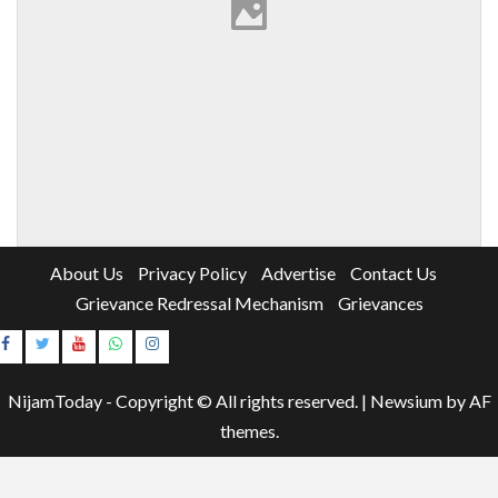
About Us
Privacy Policy
Advertise
Contact Us
Grievance Redressal Mechanism
Grievances
Instagram
Youtube
NijamToday - Copyright © All rights reserved.
|
Newsium
by AF
themes.