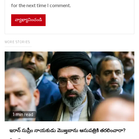
for the next time I comment.
MORE STORIES
1 min read
ఇరాన్ సుప్రీం నాయకుడు మొజ్తబాను ఆసుపత్రికి తరలించారా?