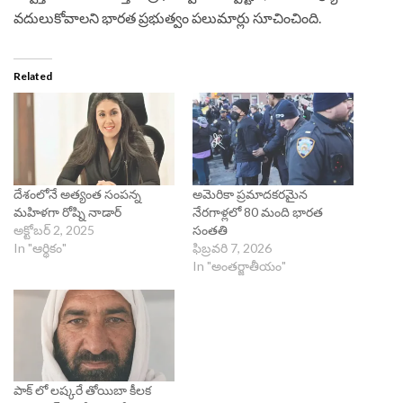
వదులుకోవాలని భారత ప్రభుత్వం పలుమార్లు సూచించింది.
Related
దేశంలోనే అత్యంత సంపన్న
అమెరికా ప్రమాదకరమైన
మహిళగా రోష్ని నాడార్‌
నేరగాళ్లలో 80 మంది భారత
అక్టోబర్ 2, 2025
సంతతి
In "ఆర్థికం"
ఫిబ్రవరి 7, 2026
In "అంతర్జాతీయం"
పాక్ లో లష్కరే తోయిబా కీలక