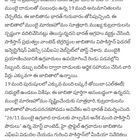
ముంబై దాడులతో సంబంధం ఉన్న 19 మంది అనుమానితులను
చేర్చలేదు. ఈ జాబితాను భారత్ గురువారం తోసిపుచ్చింది. ఈ
జాబితాలో ముంబై మారణహోమం సూత్రధారి, ముఖ్య కుట్రదారులను
స్పష్టంగా వదిలివేసినట్లు తెలుస్తున్నదని భారత్‌ ఆగ్రహం వ్యక్తం చేసింది.
పాకిస్తాన్‌ ప్రభుత్వం వాంటెడ్ టెర్రరిస్టుల జాబితాను విపాకిస్తాన్ ఫెడరల్
ఇన్వెస్టిగేషన్ ఏజెన్సీ (ఎఫ్ఐఏ) వెబ్‌సైట్‌లో పోస్ట్ చేశారు. ముంబైకి
ప్రయాణించడానికి ఉగ్రవాదులు ఉపయోగించే రెండు పడవల్లోని
సిబ్బంది, డబ్బు బదిలీల ద్వారా దాడులకు ఆర్థిక సహాయం చేసిన వారి
పేర్లు ఎక్కువగా ఈ జాబితాలో ఉన్నాయి.
19 మంది పురుషులలో ఎక్కువ మంది లష్కరే తోయిబా (ఎల్‌ఈటీ)
సభ్యులే ఉండటం విశేషం. ఈ జాబితా పూర్తిగా అసంబద్ధంగా ఉన్నదని,
ముంబై మారణహోమం సృష్టించేందుకు సూత్రధారి, కుట్రదారులను
జాబితాలో పొందుపరచకపోవడం అవివేకం అని భారత్‌ విమర్శించింది.
“26/11 ముంబై ఉగ్రవాద దాడులకు పాల్పడిన అనేక మంది పాకిస్తానీ
పౌరులు” ఉన్న మోస్ట్ వాంటెడ్, హై-ప్రొఫైల్ ఉగ్రవాదుల జాబితాను
ఎఫ్‌ఐఏ విడుదల చేయడం గురించి పాకిస్తాన్‌లో మీడియా నివేదికలు