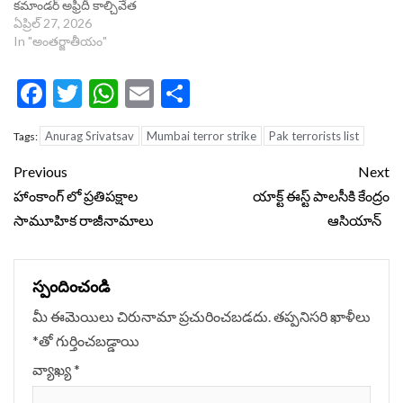
కమాండర్ అఫ్రిదీ కాల్చివేత
ఏప్రిల్ 27, 2026
In "అంతర్జాతీయం"
Facebook
Twitter
WhatsApp
Email
Share
Anurag Srivatsav
Mumbai terror strike
Pak terrorists list
Tags:
Continue
Previous
Next
Reading
హాంకాంగ్ లో ప్రతిపక్షాల
యాక్ట్ ఈస్ట్ పాలసీకి కేంద్రం
సామూహిక రాజీనామాలు
ఆసియాన్
స్పందించండి
మీ ఈమెయిలు చిరునామా ప్రచురించబడదు.
తప్పనిసరి ఖాళీలు
*
‌తో గుర్తించబడ్డాయి
వ్యాఖ్య
*