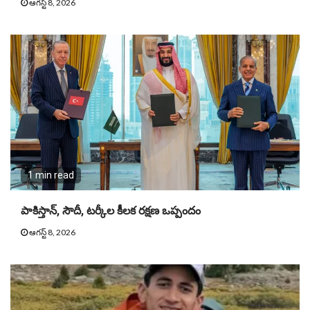
ఆగస్ట్ 8, 2026
1 min read
పాకిస్తాన్, సౌదీ, టర్కీల కీలక రక్షణ ఒప్పందం
ఆగస్ట్ 8, 2026