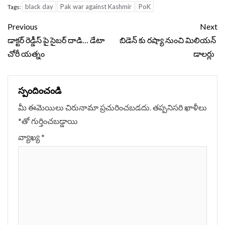
black day
Pak war against Kashmir
PoK
Tags:
Continue
Previous
Next
Reading
డాక్టర్‌ రెడ్డీస్‌ పై సైబర్ దాడి… డేటా
బిడెన్ కు రష్యా నుంచి మిలియన్
చోరీ యత్నం
డాలర్లు
స్పందించండి
మీ ఈమెయిలు చిరునామా ప్రచురించబడదు.
తప్పనిసరి ఖాళీలు
*
‌తో గుర్తించబడ్డాయి
వ్యాఖ్య
*