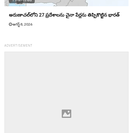
అరుణాచల్‌లోని 27 ప్రదేశాలను చైనా పేర్లను తిప్పికొట్టిన భారత్
ఆగస్ట్ 8, 2026
ADVERTISEMENT