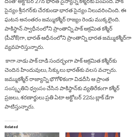
దీంతో అక్టోబర్ 27న భారత్‌ సైన్యాన్ని కశ్మీర్‌కు పంపింది. పాక్‌
సైన్యం శ్రీనగర్‌కు చేరకుండా భారత సైన్యం నిలువరించింది. ఈ
ఘటన అనంతరం జమ్ముకశ్మీర్‌ రాజ్యం రెండు ముక్కలైంది.
పాకిస్థాన్‌ స్వాధీనంలోని ప్రాంతాన్ని పాక్ ఆక్రమిత కశ్మీర్
(పీవోకే)గా, భారత్ ఆధీనంలోని ప్రాంతాన్ని భారత జమ్ముకశ్మీర్‌గా
వ్యవహరిస్తున్నారు.
కాగా నాడు పాక్‌ దాడి సందర్భంగా పాక్ ఆక్రమిత కశ్మీర్‌కు
చెందిన హిందువులు, సిక్కులు భారత్‌కు వలస వచ్చారు.
జమ్ముకశ్మీర్ రాజ్యాన్ని భౌగోళికంగా విడదీసి ఆ ప్రాంత
సంస్కృతిని ధ్వంసం చేసిన పాకిస్థాన్‌కు వ్యతిరేకంగా కశ్మీర్‌
ప్రజలు, శరణార్థులు ప్రతి ఏటా అక్టోబర్ 22ను బ్లాక్ డేగా
పాటిస్తున్నారు.
Related