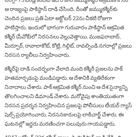
ఆ రాజ్యంపై పాకిస్థాన్‌ దాడి చేసింది. దీంతో జమ్ముకశ్మీర్‌కు
చెందిన ప్రజలు ప్రతి ఏటా అక్టోబర్‌ 22ను చీకటి రోజుగా
పాటిస్తారు. ఇందులో భాగంగా గురువారం పాకిస్థాన్‌ ఆక్రమిత
కశ్మీర్‌ (పీవోకే)లో నిరసనలు వెల్లువెత్తాయి. ముజఫరాబాద్,
మీర్పూర్, రావాలాకోట్, కోట్లి, గిల్గిట్, రావల్పిండి నగరాల్లో ప్రజలు
నిరసన ర్యాలీలు నిర్వహించారు.
కశ్మీర్‌పై దాడి సందర్భంగా వేలాది మంది కశ్మీరీ ప్రజలను పాక్‌
హతమార్చడంపై మండిపడ్డారు. ఆ దేశానికి వ్యతిరేకంగా
నినాదాలు చేశారు. పాక్‌ ఆక్రమిత కశ్మీర్‌ నుంచి ఆ దేశ సైన్యాన్ని
తొలగించాలని డిమాండ్‌ చేశారు. మరోవైపు శాంతియుతంగా
నిరసన ప్రదర్శన నిర్వహించిన ప్రజలపై పోలీసులు టీయర్‌ గ్యాస్‌
షెల్స్‌ ప్రయోగించారు. నిరసనకారులపై లాఠీచార్జ్‌ చేశారు. ఈ
ఘటనల్లో ఇద్దరు మరణించగా పలువురు గాయపడ్డారు.