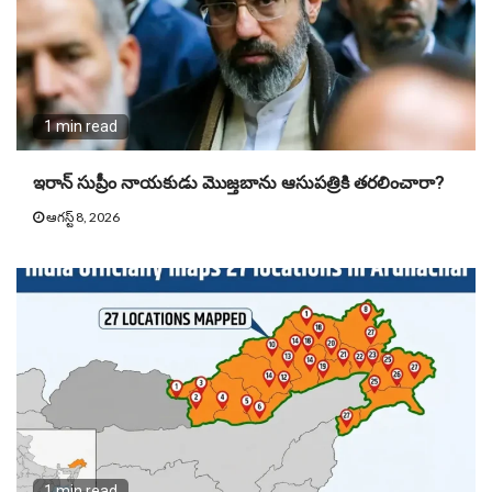
1 min read
ఇరాన్ సుప్రీం నాయకుడు మొజ్తబాను ఆసుపత్రికి తరలించారా?
ఆగస్ట్ 8, 2026
1 min read