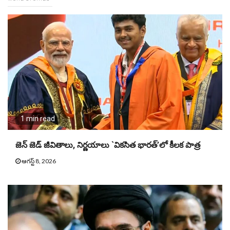
1 min read
జెన్ జెడ్ జీవితాలు, నిర్ణయాలు `వికసిత భారత్’లో కీలక పాత్ర
ఆగస్ట్ 8, 2026