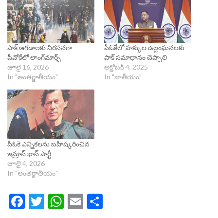
పాక్ ఆగడాలకు నిరసనగా
పీఓకేలో హక్కుల ఉల్లంఘనలకు
పీవోకేలో లాంగ్‌మార్చ్
పాక్ సమాధానం చెప్పాలి
జూలై 16, 2026
అక్టోబర్ 4, 2025
In "అంతర్జాతీయం"
In "జాతీయం"
పీఓకె ఎన్నికలను బహిష్కరించిన
ఇమ్రాన్ ఖాన్ పార్టీ
జూలై 4, 2026
In "అంతర్జాతీయం"
Facebook
Twitter
WhatsApp
Email
Share