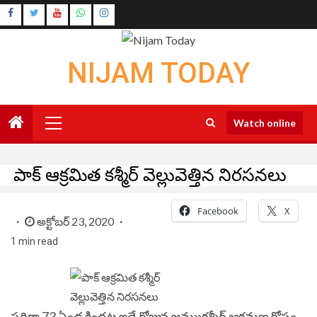
Skip
Instagram
to
Youtube
content
NIJAM TODAY
Primary
Watch online
Menu
పాక్ ఆక్రమిత కశ్మీర్‌ వెల్లువెత్తిన నిరసనలు
Facebook
X
అక్టోబర్ 23, 2020
1 min read
సరిగ్గా 73 ఏండ్ల కిందట ఇదే రోజున జమ్ముకశ్మీర్ ఆక్రమణ కోసం