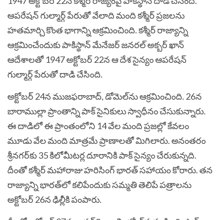
1947 అక్టోబర్ 22న కశ్మీర్ రాజ్యంపై పాకిస్థాన్ దాడి చేసింది.
ఆపరేషన్ గుల్మార్గ్ పేరుతో వేలాది మంది కశ్మీర్ ప్రజలను
హతమార్చి కొంత భాగాన్ని ఆక్రమించింది. కశ్మీర్‌ రాజ్యాన్ని
ఆక్రమించేందుకు పాకిస్థాన్‌ మేనేజర్‌ జనరల్ అక్బర్ ఖాన్
ఆదేశాలతో 1947 అక్టోబర్ 22న ఆ దేశ సైన్యం ఆపరేషన్
గుల్మార్గ్‌ పేరుతో దాడి చేసింది.
అక్టోబర్ 24న ముజఫరాబాద్, డోమెల్‌ను ఆక్రమించింది. 26న
బారాముల్లా ప్రాంతాన్ని పాక్‌ సైనికులు స్వాధీనం చేసుకున్నారు.
ఈ దాడిలో ఈ ప్రాంతంలోని 14 వేల మంది ప్రజల్లో కేవలం
మూడు వేల మంది మాత్రమే ప్రాణాలతో మిగిలారు. అనంతరం
శ్రీనగర్‌కు 35 కిలోమీటర్ల దూరానికి పాక్‌ సైన్యం చేరుకున్నది.
దీంతో కశ్మీర్‌ మహారాజు హరిసింగ్‌ భారత్‌ సహాయం కోరారు. తన
రాజ్యాన్ని భారత్‌లో కలిపేందుకు సమ్మతి తెలిపే పత్రాలను
అక్టోబర్ 26న ఢిల్లీకి పంపారు.