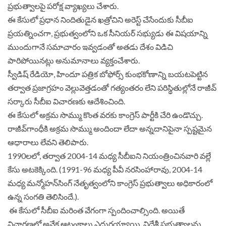
ప్రభుత్వాల‌పై పరోక్ష వ్యాఖ్యలు చేశారు.
ఈ కేసులో ప్రధాన నిందితుడైన ఖత్రోచిని అరెస్ట్‌ చేసేందుకు సీబీఐ
ప్రయత్నించగా, ప్రభుత్వంలోని ఒక సీనియర్‌ సభ్యుడు ఈ విషయాన్ని
ముందుగానే సమాచారం ఇవ్వడంతో అతడు దేశం విడిచి
పారిపోయినట్లు అనుమానాలు వ్యక్తంచేశారు.
స్వీడిష్‌ రేడియో, హిందూ పత్రిక బోఫోర్స్‌ కుంభకోణాన్ని బయటపెట్టిన
తర్వాత ప్రజాగ్రహం వెల్లువెత్తడంతో గత్యంతరం లేని పరిస్థితుల్లోనే రాజీవ్‌
సర్కారు సీబీఐ విచారణకు ఆదేశించింది.
ఈ కేసులో అక్రమ సొమ్ము కొంత వరకు కాంగ్రెస్‌ పార్టీకి చేరి ఉండొచ్చు.
రాజీవ్‌గాంధీకి అక్రమ సొమ్ము అందిందా లేదా అన్నదానిపైనా స్పష్టమైన
ఆధారాలు లేవని తెలిపారు.
1990లలో, తర్వాత 2004-14 మధ్య సీబీఐని నియంత్రించినవారి వల్లే
కేసు అటకెక్కింది. (1991-96 మధ్య పీవీ నరసింహారావు, 2004-14
మధ్య మన్మోహన్‌సింగ్‌ నేతృత్వంలోని కాంగ్రెస్‌ ప్రభుత్వాలు అధికారంలో
ఉన్న సంగతి తెలిసిందే.).
ఈ కేసులో సీబీఐ మరింత వేగంగా స్పందించాల్సింది. అయితే
విచారణలో అనేక ఆటంకాలు ఎదురయ్యాయి. విదేశీ ప్రభుత్వాలను