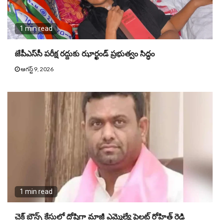
1 min read
జేపీఎస్‌సీ పరీక్ష రద్దుకు ఝార్ఖండ్ ప్రభుత్వం సిద్ధం
ఆగస్ట్ 9, 2026
1 min read
చెక్ బౌన్స్ కేసులో దోషిగా మాజీ ఎమ్మెల్యే పైలట్ రోహిత్ రెడ్డి