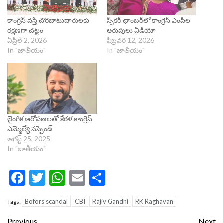
కాంగ్రెస్‌ వస్తే చొరబాటుదారులకు
స్పీక‌ర్ ఛాంబ‌ర్‌లో కాంగ్రెస్ ఎంపీల
రక్షణగా చట్టం
అరుపులు వీడియో
ఏప్రిల్ 2, 2026
ఫిబ్రవరి 12, 2026
In "జాతీయం"
In "జాతీయం"
లైంగిక ఆరోపణలతో కేరళ కాంగ్రెస్
ఎమ్మెల్యే సస్పెండ్
ఆగస్ట్ 25, 2025
In "జాతీయం"
Facebook
Twitter
WhatsApp
Email
Share
Bofors scandal
CBI
Rajiv Gandhi
RK Raghavan
Tags:
Continue
Previous
Next