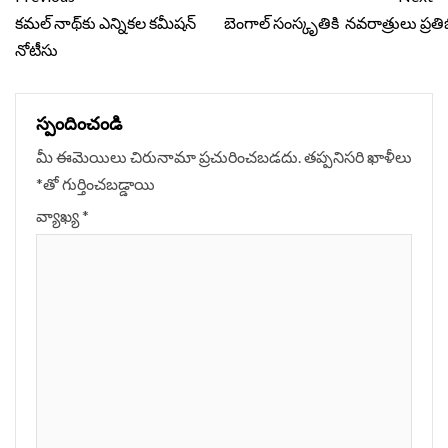
Reading
కమల్‌ నాథ్‌కు ఎన్నికల కమీషన్
బెంగాల్ సంస్కృతికి నవరాత్రులు ప్రత
నోటీసు
స్పందించండి
మీ ఈమెయిలు చిరునామా ప్రచురించబడదు.
తప్పనిసరి ఖాళీలు
*
‌తో గుర్తించబడ్డాయి
వ్యాఖ్య
*