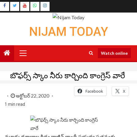
Skip
Instagram
to
Youtube
content
NIJAM TODAY
Primary
Watch online
Menu
బొఫర్స్ స్కాం నీరు కార్చింది కాంగ్రెస్ వారే
Facebook
X
అక్టోబర్ 22, 2020
1 min read
మూడు దశాబ్దాల క్రితం రాజీవ్ గాంధీ ప్రభుత్వ పతనంకు