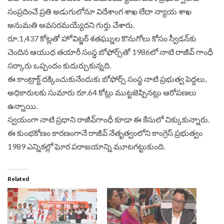
సంప్రదించే ప్రతి అడుగులోనూ విదేశాంగ శాఖ లేదా న్యాయ శాఖ
అనుమతి అవసరమయ్యేదని గుర్తు చేశారు.
రూ.1,437 కోట్లతో హోవిట్జర్‌ శతఘ్నుల కొనుగోలు కోసం స్వీడన్‌కు
చెందిన ఆయుధ తయారీ సంస్థ బోఫోర్స్‌తో 1986లో నాటి రాజీవ్‌ గాంధీ
సర్కారు ఒప్పందం కుదుర్చుకున్నది.
ఈ కాంట్రాక్ట్‌ దక్కించుకునేందుకు బోఫోర్స్‌ సంస్థ నాటి ప్రభుత్వ పెద్దలు,
అధికారులకు సుమారు రూ.64 కోట్లు ముట్టజెప్పినట్లు ఆరోపణలు
ఉన్నాయి.
స్వయంగా నాటి ప్రధాని రాజీవ్‌గాంధీ కూడా ఈ కేసులో చిక్కుకున్నారు.
ఈ కుంభకోణం కారణంగానే రాజీవ్‌ నేతృత్వంలోని కాంగ్రెస్‌ ప్రభుత్వం
1989 ఎన్నికల్లో ఘోర పరాజయాన్ని మూటగట్టుకుంది.
Related