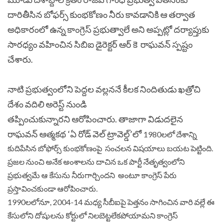
దారితీసిన బోఫర్స్ కుంభకోణం నీరు కావడానికి ఆ తర్వాత
అధికారంలో ఉన్న కాంగ్రెస్ ప్రభుత్వాలే అని అప్పట్లో దర్యాప్తుకు
సారధ్యం వహించిన సిబిఐ డైరెక్టర్ ఆర్ కె రాఘవన్ స్పష్టం
చేశారు.
నాటి ప్రభుత్వంలోని పెద్దల వల్లననే కీలక నిందితుడు ఖత్రోచి
దేశం వదిలి అరెస్ట్ నుండి
తప్పించుకున్నారని ఆరోపించారు.
తాజాగా విడుదలైన
రాఘవన్ ఆత్మకథ ‘ఏ రోడ్‌ వెల్‌ ట్రావెల్డ్‌’లో
1980లలో దేశాన్ని
కుదిపేసిన బోఫోర్స్‌ కుంభకోణంపై సంచలన విషయాలు బయట పెట్టింది.
ప్రజల నుంచి అనేక అంశాలను దాచిన ఒక పార్టీ నేతృత్వంలోని
ప్రభుత్వమే ఆ కేసును నీరుగార్చిందని అంటూ కాంగ్రెస్ పేరు
ప్రస్తావించకుండా ఆరోపించారు.
1990లలోనూ, 2004-14 మధ్య సీబీఐపై పెత్తనం సాగించిన వారి వల్లే ఈ
కేసులోని దోషులను కోర్టులో నిలబెట్టలేకపోయామని కాంగ్రెస్‌