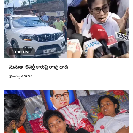
1 min read
మమతా బెనర్జీ కారుపై రాళ్ళ దాడి
ఆగస్ట్ 9, 2026