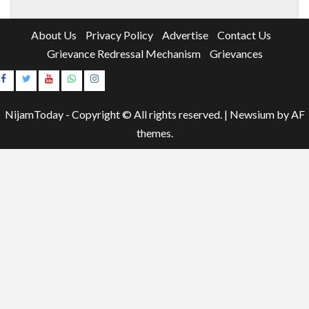
About Us
Privacy Policy
Advertise
Contact Us
Grievance Redressal Mechanism
Grievances
Instagram
Youtube
NijamToday - Copyright © All rights reserved.
|
Newsium
by AF
themes.