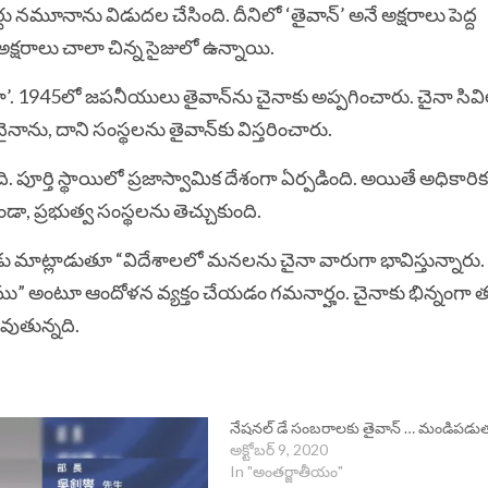
్టు నమూనాను విడుదల చేసింది. దీనిలో ‘తైవాన్’ అనే అక్షరాలు పెద్ద
ే అక్షరాలు చాలా చిన్న సైజులో ఉన్నాయి.
చైనా’. 1945లో జపనీయులు తైవాన్‌ను చైనాకు అప్పగించారు. చైనా సివిల
చైనాను, దాని సంస్థలను తైవాన్‌కు విస్తరించారు.
ూర్తి స్థాయిలో ప్రజాస్వామిక దేశంగా ఏర్పడింది. అయితే అధికారిక
ండా, ప్రభుత్వ సంస్థలను తెచ్చుకుంది.
డు మాట్లాడుతూ “విదేశాలలో మనలను చైనా వారుగా భావిస్తున్నారు. 
ము” అంటూ ఆందోళన వ్యక్తం చేయడం గమనార్హం. చైనాకు భిన్నంగా 
వుతున్నది.
నేషనల్ డే సంబరాలకు తైవాన్ … మండిపడుత
అక్టోబర్ 9, 2020
In "అంతర్జాతీయం"