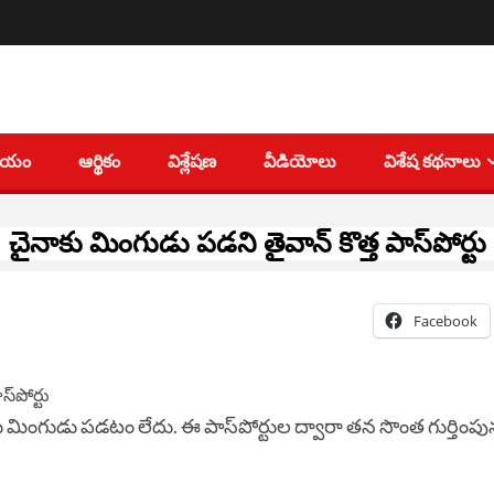
తీయం
ఆర్థికం
విశ్లేషణ
వీడియోలు
విశేష కథనాలు
చైనాకు మింగుడు పడని తైవాన్ కొత్త పాస్‌పోర్టు
Facebook
కు మింగుడు పడటం లేదు. ఈ పాస్‌పోర్టుల ద్వారా తన సొంత గుర్తింపు