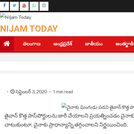
Skip
Instagram
to
Youtube
content
NIJAM TODAY
తెలంగాణ
ఆంధ్రప్రదేశ్
జాతీయం
అంతర్జా
సెప్టెంబర్ 3, 2020
1 min read
తైవాన్ కొత్త పాస్‌పోర్టులను జారీ చేయాలని ప్రయత్నించడం చైనా
చాటుకుంటూ, చైనాకు ప్రాధాన్యాన్ని తగ్గించాలని నిర్ణయించింది.