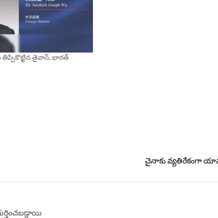
ప్పికొట్టిన తైవాన్, భారత్
చైనాకు వ్యతిరేకంగా యా
గుర్తించబడ్డాయి