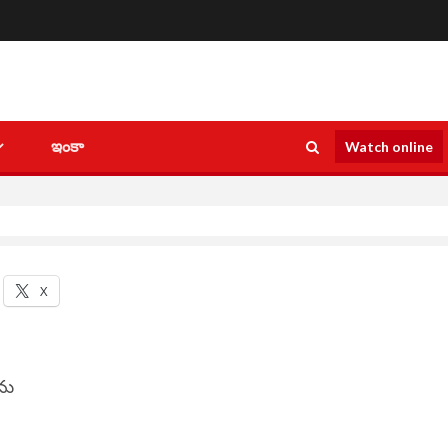
ఇంకా
Watch online
X
ను