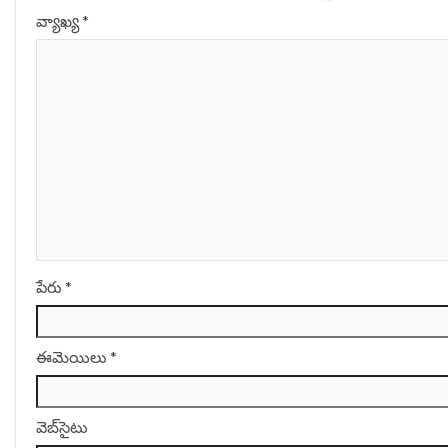
వ్యాఖ్య
*
పేరు
*
ఈమెయిలు
*
వెబ్‌సైటు