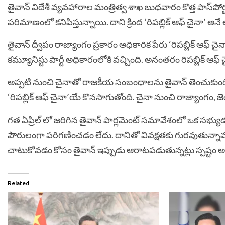
తైవాన్ విదేశీ వ్యవహారాల మంత్రిత్వ శాఖ బుధవారం కొత్త పాస్‌పోర
పరిమాణంలో కనిపిస్తున్నాయి. దాని క్రింద ‘రిపబ్లిక్ ఆఫ్ చైనా’ అన
తైవాన్ ద్వీపం రాజ్యాంగం ప్రకారం అధికారిక పేరు ‘రిపబ్లిక్ ఆఫ్ 
కమ్యూనిస్టు పార్టీ అధికారంలోకి వచ్చింది. అనంతరం రిపబ్లిక్ ఆఫ్ 
అప్పటి నుంచి చైనాతో రాజకీయ సంబంధాలను తైవాన్ తెంచుకుంది. ప
‘రిపబ్లిక్ ఆఫ్ చైనా’యే కొనసాగుతోంది. చైనా నుంచి రాజ్యాంగం, జె
గత ఏప్రిల్ లో జరిగిన తైవాన్ పార్లమెంట్ సమావేశంలో ఒక సభ్యు
పౌరులంగా పరిగణించడం లేదు. దానితో వివక్షతకు గురవుతున్నా
చాటుకోవడం కోసం తైవాన్ ఇప్పుడు ఆరాటపడుతున్నట్లు స్పష్టం అ
Related