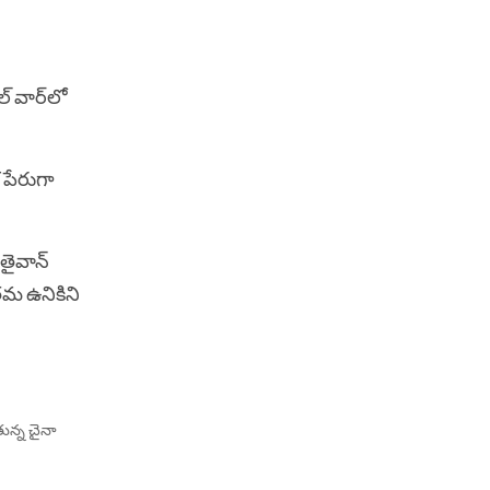
్ వార్‌లో
 పేరుగా
తైవాన్
తమ ఉనికిని
ున్న చైనా