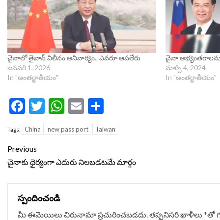
చైనాలో తైవాన్‌ విలీనం అనివార్యం.. ఎవరూ ఆపలేరు
చైనా అభ్యంతరాలను తి
జనవరి 1, 2026
మార్చి 4, 2024
In "అంతర్జాతీయం"
In "అంతర్జాతీయం"
Facebook
Twitter
WhatsApp
Email
Share
China
new pass port
Taiwan
Tags:
Continue
Previous
Reading
చైనాకు ధైర్యంగా ఎదురు నిలబడటమే మార్గం
స్పందించండి
మీ ఈమెయిలు చిరునామా ప్రచురించబడదు.
తప్పనిసరి ఖాళీలు
*
‌తో 