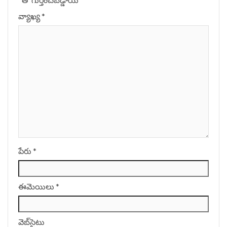
వ్యాఖ్య
*
పేరు
*
ఈమెయిలు
*
వెబ్‌సైటు