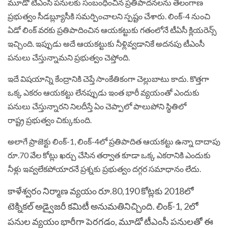
మూడో టీఎంసీ పనులకు సంబంధించిన ప్రతిపాదనలను తెలంగాణ
ప్రభుత్వం సీడబ్ల్యూసీకి సమర్పించాలని స్పష్టం చేశారు. లింక్‌-4 నుంచి
ఏడో లింక్‌ వరకు ప్రతిపాదించిన ఆయకట్టుకు గతంలోనే టీఏసీ క్లియరెన్స్‌
ఇచ్చింది. ఇప్పుడు అదే ఆయకట్టుకు నీళ్లివ్వడానికే అదనపు‌ టీఎంసీ
పనులు చేస్తున్నామని ప్రభుత్వం చెప్తోంది.
ఇదే విషయాన్ని కేంద్రానికి చెప్తే సాంకేతికంగా చెల్లుబాటు కాదు. కొత్తగా
ఒక్క ఎకరం ఆయకట్టు లేనప్పుడు ఇంత భారీ వ్యయంతో ఎందుకు
పనులు చేస్తున్నారని నిలదీస్తే ఏం చెప్పాలో పాలుపోని స్థితిలో
రాష్ట్ర ప్రభుత్వం చిక్కుకుంది.
అలాగే ప్రాజెక్టు లింక్‌-1, లింక్‌-4లో ప్రతిపాదిత ఆయకట్టు ఉన్నా దాదాపు
రూ.70 వేల కోట్లు ఖర్చు చేసిన తర్వాత కూడా ఒక్క ఎకరానికి ఎందుకు
నీళ్లు ఇవ్వలేకపోయారనే ప్రశ్నకు ప్రభుత్వం దగ్గర సమాధానం లేదు.
కాళేశ్వరం నిర్మాణ వ్యయం రూ.80,190 కోట్లకు 2018లో
టెక్నికల్‌ అడ్వైజరీ కమిటీ అనుమతినిచ్చింది. లింక్‌-1, 2లో
పనుల వ్యయం భారీగా పెరగడం, మూడో టీఎంసీ పనులతో ఈ