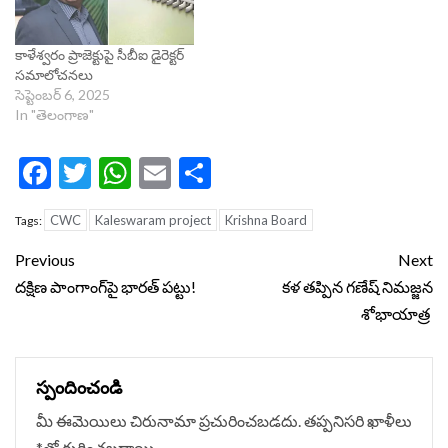
కాళేశ్వరం ప్రాజెక్టుపై సీబీఐ డైరెక్టర్
సమాలోచనలు
సెప్టెంబర్ 6, 2025
In "తెలంగాణ"
Facebook
Twitter
WhatsApp
Email
Share
CWC
Kaleswaram project
Krishna Board
Tags:
Continue
Previous
Next
Reading
దక్షిణ పాంగాంగ్‌పై భారత్ పట్టు!
కళ తప్పిన గణేష్‌ నిమజ్జన
శోభాయాత్ర
స్పందించండి
మీ ఈమెయిలు చిరునామా ప్రచురించబడదు.
తప్పనిసరి ఖాళీలు
*
‌తో గుర్తించబడ్డాయి