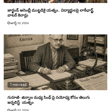
జార్ఖండ్ అసెంబ్లీ ముట్టడికై యత్నం.. విద్యార్థులపై లాఠీఛార్జ్,
వాటర్‌ కెనాన్లు
ఆగస్ట్ 10, 2026
1 min read
గురూజీ- జిన్నాల మధ్య సింధ్ పై సయోధ్య కోసం తెలుగు
జర్నలిస్ట్ యత్నం
ఆగస్ట్ 10, 2026