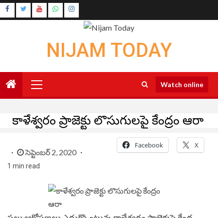
Skip
Instagram
to
Youtube
content
NIJAM TODAY
Primary
Watch online
Menu
కాళేశ్వరం ప్రాజెక్టు లొసుగులపై కేంద్రం ఆరా
Facebook
X
సెప్టెంబర్ 2, 2020
1 min read
పలు ఆరోపణలు ఎదుర్కొంటున్న కాళేశ్వరం ప్రాజెక్టుపై కేంద్ర