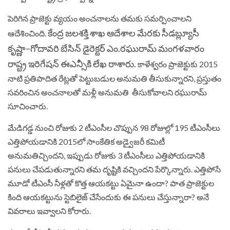
పెరిగిన ప్రాజెక్టు వ్యయం అంచనాలను తమకు సమర్పించాలని
కేంద్ర జలశక్తి శాఖ ఆదేశాల మేరకు సీడబ్ల్యూసీ
ఆదేశించింది.
కృష్ణా–గోదావరి బేసిన్‌‌ డైరెక్టర్‌‌ ఎం.రఘురామ్‌‌ మంగళవారం
రాష్ట్ర ఇరిగేషన్‌‌ ఈఎన్సీకి లేఖ రాశారు.
కాళేశ్వరం ప్రాజెక్టుకు 2015
నాటి ప్రతిపాదిత రేట్లతో పెట్టుబడుల అనుమతి‌‌ తీసుకున్నారని, ప్రస్తుతం
సవరించిన అంచనాలతో మళ్లీ అనుమతి ‌‌ తీసుకోవాలని రఘురామ్​
సూచించారు.
మేడిగడ్డ నుంచి రోజుకు 2 టీఎంసీల చొప్పున 98 రోజుల్లో 195 టీఎంసీలు
ఎత్తిపోయడానికి 2015లో సాంకేతిక‌‌ అడ్వైజరీ కమిటీ
అనుమతిచ్చిందని, ఇప్పుడు రోజుకు 3 టీఎంసీలు ఎత్తిపోయడానికి
పనులు చేపడుతున్నారని తమ దృష్టికి వచ్చిందని పేర్కొన్నారు. ఎత్తిపోసే
మూడో టీఎంసీ నీళ్లతో కొత్త ఆయకట్టు ఏమైనా ఉందా? పాత ప్రాజెక్టుల
కింది ఆయకట్టును స్టెబిలైజ్‌‌ చేసేందుకు ఈ పనులు చేస్తున్నారా? అనే
వివరాలు ఇవ్వాలని కోరారు.