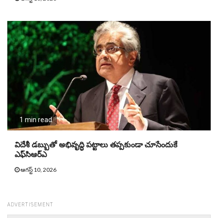
1 min read
విదేశీ డబ్బుతో అభివృద్ధి పట్టాలు తప్పకుండా చూసేందుకే
ఎఫ్‌సిఆర్‌ఎ
ఆగస్ట్ 10, 2026
ADVERTISEMENT