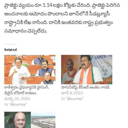
ప్రాజెక్టు వ్యయం రూ.1.14 లక్షల కోట్లకు చేరింది. ప్రాజెక్టు పెరిగిన
అంచనాలకు ఆమోదం పొందాలని జూన్‌లోనే సీడబ్ల్యూసీ
రాష్ట్రానికి లేఖ రాసింది. దానికి ఇంతవరకు రాష్ట్ర ప్రభుత్వం
సమాధానం చెప్పలేదు.
Related
కాళేశ్వరం వైఫల్యానికి ప్లానింగ్,
సాగునీటిపై కేసీఆర్ అంకెల గారడీ
డిజైన్ లోపాలే కారణం
జూన్ 8, 2023
మార్చి 31, 2026
In "తెలంగాణ"
In "తెలంగాణ"