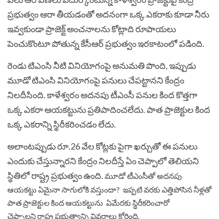
ప్రభుత్వం ఆరా తీయడంతో అదనంగా ఒక్క ఎకరాకు కూడా నీరు
ఇవ్వకుండా ప్రాజెక్ట్ అంచనాలను కోట్లాది రూపాయలు
పెంచుకొంటూ పోతున్న కేసీఆర్ ప్రభుత్వం ఇరకాటంలో పడింది.
రెండు టిఎంసి నీటి వినియోగంపై అనుమతి పొంది, ఇప్పుడు
మూడో టిఎంసి వినియోగంపై పనులు చేపట్టానని కేంద్రం
నిలదీసింది. కాళేశ్వరం అదనపు‌ టీఎంసీ పనుల కింద కొత్తగా
ఒక్క ఎకరా ఆయకట్టును ప్రతిపాదించలేదు. పాత ప్రాజెక్టుల కింద
ఒక్క ఎకరాన్ని స్థిరీకరించడం లేదు.
అలాంటప్పుడు రూ.26 వేల కోట్లకు పైగా ఖర్చుతో ఈ పనులు
ఎందుకు చేస్తున్నారని కేంద్రం నిలదీస్తే ఏం చెప్పాలో తెలియని
స్థితిలో రాష్ట్ర ప్రభుత్వం ఉంది.
మూడో టీఎంసీతో అదనపు
ఆయకట్టు ఏమైనా సాగులోకి వస్తుందా? ఇప్పటి వరకు ఎత్తిపోసిన నీళ్లతో
పాత ప్రాజెక్టుల కింద ఆయకట్టును ఏమేరకు స్థిరీకరించారో
చెప్పాలని రాష్ట్ర ప్రభుత్వాన్ని వివరాలు కోరింది.